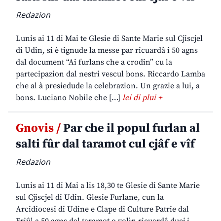
Redazion
Lunis ai 11 di Mai te Glesie di Sante Marie sul Cjiscjel
di Udin, si è tignude la messe par ricuardâ i 50 agns
dal document “Ai furlans che a crodin” cu la
partecipazion dal nestri vescul bons. Riccardo Lamba
che al à presiedude la celebrazion. Un grazie a lui, a
bons. Luciano Nobile che […]
lei di plui +
Gnovis /
Par che il popul furlan al
salti fûr dal taramot cul cjâf e vîf
Redazion
Lunis ai 11 di Mai a lis 18,30 te Glesie di Sante Marie
sul Cjiscjel di Udin. Glesie Furlane, cun la
Arcidiocesi di Udine e Clape di Culture Patrie dal