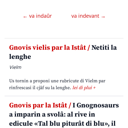
← va indaûr
va indevant →
Gnovis vielis par la Istât /
Netiti la
lenghe
Vielm
Us tornin a proponi une rubricute di Vielm par
rinfrescasi il cjâf su la lenghe.
lei di plui +
Gnovis par la Istât /
I Gnognosaurs
a imparin a svolâ: al rive in
edicule «Tal blu piturât di blu», il