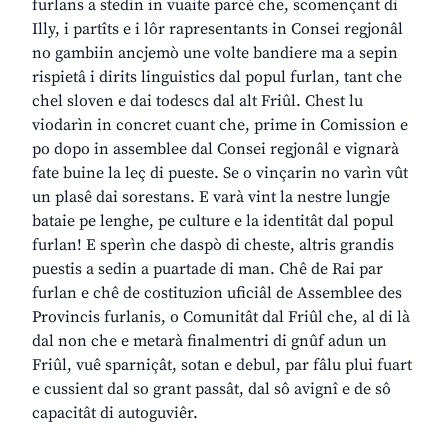
furlans a stedin in vuaite parcè che, scomençant di
Illy, i partîts e i lôr rapresentants in Consei regjonâl
no gambiin ancjemò une volte bandiere ma a sepin
rispietâ i dirits linguistics dal popul furlan, tant che
chel sloven e dai todescs dal alt Friûl. Chest lu
viodarìn in concret cuant che, prime in Comission e
po dopo in assemblee dal Consei regjonâl e vignarà
fate buine la leç di pueste. Se o vinçarin no varìn vût
un plasê dai sorestans. E varà vint la nestre lungje
bataie pe lenghe, pe culture e la identitât dal popul
furlan! E sperìn che daspò di cheste, altris grandis
puestis a sedin a puartade di man. Chê de Rai par
furlan e chê de costituzion uficiâl de Assemblee des
Provincis furlanis, o Comunitât dal Friûl che, al di là
dal non che e metarà finalmentri di gnûf adun un
Friûl, vuê sparniçât, sotan e debul, par fâlu plui fuart
e cussient dal so grant passât, dal sô avignî e de sô
capacitât di autoguviêr.