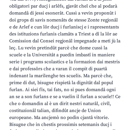
obligatori par ducj i arlêfs, gjavât chel che al podarà
domandâ di jessi esonerât. Cussì a vevin proponût i
doi grops di savis nomenâts de stesse Zonte regjonâl
e de Arlef e cun lôr ducj i furlaniscj e i rapresentants
des istituzions furlanis clamâts a Triest a dî la lôr ae
Comission dal Consei regjonâl impegnade a meti jù la
leç. Lu vevin pretindût parcè che dome cussì la
scuele e la Universitât a puedin imbastî in maniere
serie i programs scolastics e la formazion dai mestris
e dai professôrs che a varan il compit di puartâ
indenant la marilenghe tes scuelis. Ma parcè che,
prime di dut, bisugne rispietâ la dignitât dal popul
furlan. Ai siei fîs, tai fats, no si pues domandâ ogni
an se a son furlans e se a vuelin il furlan a scuele!! Ce
che o domandìn al è un dirit nestri naturâl, civîl,
costituzionâl talian, difindût ancje de Union
europeane. Ma ancjemò no podìn cjantâ vitorie.
Bisugne che in chestis prossimis setemanis ducj i