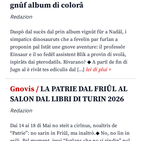
gnûf album di colorâ
Redazion
Daspò dal sucès dal prin album vignût fûr a Nadâl, i
simpatics dinosauruts che a fevelin par furlan a
proponin pal Istât une gnove aventure: il professôr
Einsaur e il so fedêl assistent Blik a provin di svolâ,
ispirâts dai pterodatils. Rivarano? ◆ A partî de fin di
Jugn al è rivât tes ediculis dal […]
lei di plui +
Gnovis /
LA PATRIE DAL FRIÛL AL
SALON DAL LIBRI DI TURIN 2026
Redazion
Dai 14 ai 18 di Mai no steit a cirînus, noaltris de
“Patrie”: no sarin in Friûl, ma inaltrò.◆ No, no lìn in
esili. Pal moment, jessi “furlans che no si rindin” nol