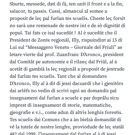
Sburte, messede, dati di fâ, ten unît il front e a la fin,
salacor, tu passis. Cussì, almancul al somee a
proposit de leç pal furlan tes scuelis. Cheste leç forsit
no sarà une remenade de nestre int e de sô dignitât di
popul. Tai fats ce isal sucedût ? Al è sucedût che il
President de Zonte regjonâl, Illy, rispuindint ai 15 di
Lui sul “Messaggero Veneto – Giornale del Friuli” ae
letare vierte dal prof. Zuanfranc D’Aronco, president
dal Comitât pe autonomie e il rilanç dal Friûl, al à
acetât di gambiâ la leç regjonâl a proposit de jentrade
dal furlan tes scuelis. Tant che al domandave
D’Aronco, Illy al à dit di jessi dacuardi che i gjenitôrs
dai arlêfs no vedin di scrivi ogni an domandis pal
insegnament dal furlan a scuele e par doprâlu sicu
imprest di insegnament di storie, matematiche,
gjeografie e v.i., come adun di altris lenghis forestis.
Tes scuelis dai Comuns che a àn bielzà domandât di
vê la tutele de nestre lenghe, proviodude de leç statâl
482 dal 1999, l’insegnament dal furlan al à di jessi