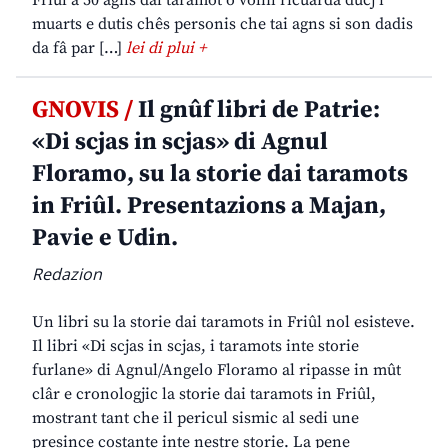
Friûl a 50 agns dal taramot o volìn ricuardâ ducj i
muarts e dutis chês personis che tai agns si son dadis
da fâ par […]
lei di plui +
GNOVIS /
Il gnûf libri de Patrie:
«Di scjas in scjas» di Agnul
Floramo, su la storie dai taramots
in Friûl. Presentazions a Majan,
Pavie e Udin.
Redazion
Un libri su la storie dai taramots in Friûl nol esisteve.
Il libri «Di scjas in scjas, i taramots inte storie
furlane» di Agnul/Angelo Floramo al ripasse in mût
clâr e cronologjic la storie dai taramots in Friûl,
mostrant tant che il pericul sismic al sedi une
presince costante inte nestre storie. La pene