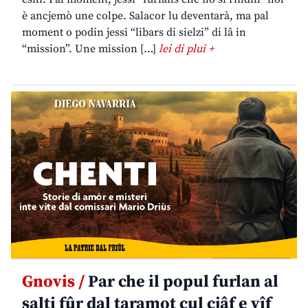
è ancjemò une colpe. Salacor lu deventarà, ma pal
moment o podin jessi “libars di sielzi” di lâ in
“mission”. Une mission […]
lei di plui +
Gnovis /
Par che il popul furlan al
salti fûr dal taramot cul cjâf e vîf