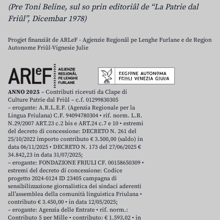
(Pre Toni Beline, sul so prin editoriâl de “La Patrie dal
Friûl”, Dicembar 1978)
Progjet finanziât de ARLeF - Agjenzie Regjonâl pe Lenghe Furlane e de Regjon
Autonome Friûl-Vignesie Julie
ANNO 2025
– Contributi ricevuti da Clape di
Culture Patrie dal Friûl – c.f. 01299830305
– erogante: A.R.L.E.F. (Agenzia Regionale per la
Lingua Friulana) C.F. 94094780304 • rif. norm. L.R.
N.29/2007 ART.23 c.2 bis e ART.24 c.7 e 10 • estremi
del decreto di concessione: DECRETO N. 261 del
25/10/2022 importo contributo € 3.500,00 (saldo) in
data 06/11/2025 • DECRETO N. 173 del 27/06/2025 €
34.842,23 in data 31/07/2025;
– erogante: FONDAZIONE FRIULI CF. 00158650309 •
estremi del decreto di concessione: Codice
progetto 2024-0124 ID 23405 campagna di
sensibilizzazione giornalistica dei sindaci aderenti
all’assemblea della comunità linguistica Friulana •
contributo € 3.450,00 • in data 12/05/2025;
– erogante: Agenzia delle Entrate • rif. norm.:
Contributo 5 per Mille • contributo: € 1.593,02 • in