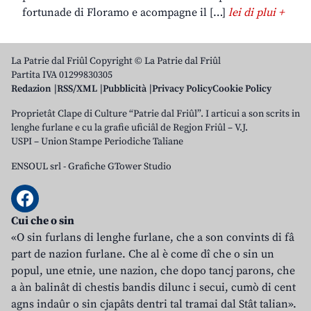
fortunade di Floramo e acompagne il […]
lei di plui +
La Patrie dal Friûl Copyright © La Patrie dal Friûl
Partita IVA 01299830305
Redazion
RSS/XML
Pubblicità
Privacy Policy
Cookie Policy
Proprietât Clape di Culture “Patrie dal Friûl”. I articui a son scrits in
lenghe furlane e cu la grafie uficiâl de Regjon Friûl – V.J.
USPI – Union Stampe Periodiche Taliane
ENSOUL srl
-
Grafiche GTower Studio
Cui che o sin
«O sin furlans di lenghe furlane, che a son convints di fâ
part de nazion furlane. Che al è come dî che o sin un
popul, une etnie, une nazion, che dopo tancj parons, che
a àn balinât di chestis bandis dilunc i secui, cumò di cent
agns indaûr o sin cjapâts dentri tal tramai dal Stât talian».