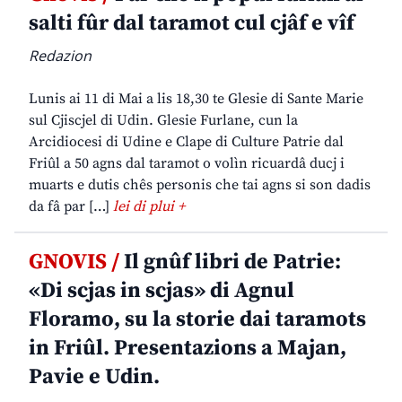
salti fûr dal taramot cul cjâf e vîf
Redazion
Lunis ai 11 di Mai a lis 18,30 te Glesie di Sante Marie
sul Cjiscjel di Udin. Glesie Furlane, cun la
Arcidiocesi di Udine e Clape di Culture Patrie dal
Friûl a 50 agns dal taramot o volìn ricuardâ ducj i
muarts e dutis chês personis che tai agns si son dadis
da fâ par […]
lei di plui +
GNOVIS /
Il gnûf libri de Patrie:
«Di scjas in scjas» di Agnul
Floramo, su la storie dai taramots
in Friûl. Presentazions a Majan,
Pavie e Udin.