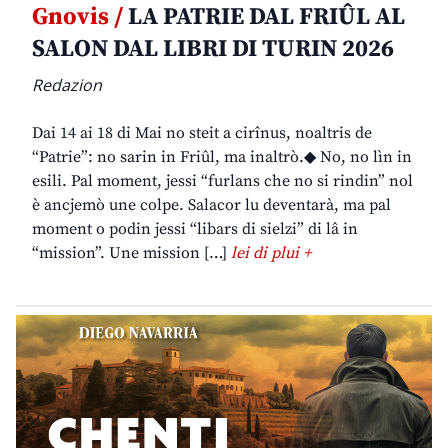
Gnovis /
LA PATRIE DAL FRIÛL AL
SALON DAL LIBRI DI TURIN 2026
Redazion
Dai 14 ai 18 di Mai no steit a cirînus, noaltris de
“Patrie”: no sarin in Friûl, ma inaltrò.◆ No, no lìn in
esili. Pal moment, jessi “furlans che no si rindin” nol
è ancjemò une colpe. Salacor lu deventarà, ma pal
moment o podin jessi “libars di sielzi” di lâ in
“mission”. Une mission […]
lei di plui +