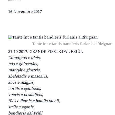
16 Novembre 2017
Tante int e tantis bandieris furlanis a Rivignan
31-10-2017: GRANDE FIESTE DAL FRIÛL
Cunvignis e ideis,
tais e golosetâts,
marcjât e gjostris,
sbeletadis e mascaris,
zûcs e magjiis,
corâls e cjantosis,
vueris e pestadicis,
fûcs e flamis e bataiis tal cîl,
striis e aganis,
bandieris dal Friûl