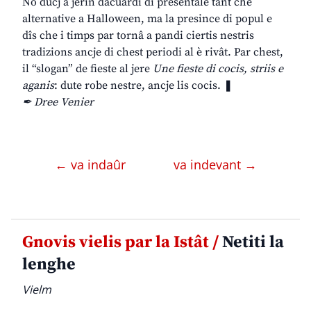
No ducj a jerin dacuardi di presentâle tant che
alternative a Halloween, ma la presince di popul e
dîs che i timps par tornâ a pandi ciertis nestris
tradizions ancje di chest periodi al è rivât. Par chest,
il “slogan” de fieste al jere
Une fieste di cocis, striis e
aganis
: dute robe nestre, ancje lis cocis. ❚
✒ Dree Venier
← va indaûr
va indevant →
Gnovis vielis par la Istât /
Netiti la
lenghe
Vielm