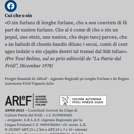
Cui che o sin
«O sin furlans di lenghe furlane, che a son convints di fâ
part de nazion furlane. Che al è come dî che o sin un
popul, une etnie, une nazion, che dopo tancj parons, che
a àn balinât di chestis bandis dilunc i secui, cumò di cent
agns indaûr o sin cjapâts dentri tal tramai dal Stât talian».
(Pre Toni Beline, sul so prin editoriâl de “La Patrie dal
Friûl”, Dicembar 1978)
Progjet finanziât de ARLeF - Agjenzie Regjonâl pe Lenghe Furlane e de Regjon
Autonome Friûl-Vignesie Julie
ANNO 2025
– Contributi ricevuti da Clape di
Culture Patrie dal Friûl – c.f. 01299830305
– erogante: A.R.L.E.F. (Agenzia Regionale per la
Lingua Friulana) C.F. 94094780304 • rif. norm. L.R.
N.29/2007 ART.23 c.2 bis e ART.24 c.7 e 10 • estremi