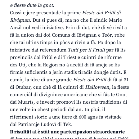
e fieste dute la gnot.
Cussì e jere presentade la prime
Fieste dal Friûl di
Rivignan
. Dut si pues dî, ma no che il sindic Mario
Anzil nol vedi iniziative. Prin di dut, chê di vê rivât a
fâ la union dai doi Comuns di Rivignan e Teôr, robe
che tai ultins timps in pôcs a rivin a fâ. Po dopo la
iniziative dai referendum
Tutti per il Friuli
par fâ lis
provinciis dal Friûl e di Triest e cuintri de riforme
des Uti, che la Regjon no à acetât di fâ ancje se lis
firmis suficientis a jerin stadis tiradis dongje dutis. E
cumò, la idee di une grande
Fieste dal Friûl
di fâ ai 31
di Otubar, cun chê di lâ cuintri di
Halloween
, la fieste
comerciâl di divignince americane che si fâs te Gnot
dai Muarts, e invezit promovi lis nestris tradizions di
une volte in chest periodi dal an. In plui, il
riferiment storic a une fiere di 600 agns fa visitade
dal Patriarcje Ludovì di Tek.
Il risultât al è stât une partecipazion straordenarie