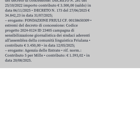
del decreto di concessione: DECRETO N. 261 del
25/10/2022 importo contributo € 3.500,00 (saldo) in
data 06/11/2025 • DECRETO N. 173 del 27/06/2025 €
34.842,23 in data 31/07/2025;
– erogante: FONDAZIONE FRIULI CF. 00158650309 •
estremi del decreto di concessione: Codice
progetto 2024-0124 ID 23405 campagna di
sensibilizzazione giornalistica dei sindaci aderenti
all’assemblea della comunità linguistica Friulana •
contributo € 3.450,00 • in data 12/05/2025;
– erogante: Agenzia delle Entrate • rif. norm.:
Contributo 5 per Mille • contributo: € 1.593,02 • in
data 20/08/2025.