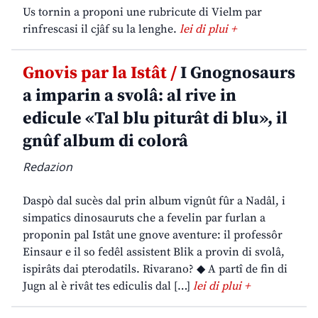
Us tornin a proponi une rubricute di Vielm par
rinfrescasi il cjâf su la lenghe.
lei di plui +
Gnovis par la Istât /
I Gnognosaurs
a imparin a svolâ: al rive in
edicule «Tal blu piturât di blu», il
gnûf album di colorâ
Redazion
Daspò dal sucès dal prin album vignût fûr a Nadâl, i
simpatics dinosauruts che a fevelin par furlan a
proponin pal Istât une gnove aventure: il professôr
Einsaur e il so fedêl assistent Blik a provin di svolâ,
ispirâts dai pterodatils. Rivarano? ◆ A partî de fin di
Jugn al è rivât tes ediculis dal […]
lei di plui +