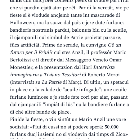
di int
cun tancj biei coments plens di braùre pal Friûl
che si puedin cjatâ ator pe rêt. Par dî la veretât, vie pe
fieste si è viodude ancjemò tante int mascarade di
Halloween, ma la suaze dal paîs e jere dute furlane:
bandieris nostranis pardut, balonuts blu cu la acuile,
il cjampanili cul simbul de Patrie proietât parsore,
fûcs artificiâi. Prime de serade, la cunvigne
C’è un
futuro per il Friuli
? cul stes Anzil, il professôr Mario
Bertolissi e il diretôr dal Messaggero Veneto Omar
Monestier, e la presentazion dal libri
Intervista
immaginaria a Tiziano Tessitori
di Roberto Meroi
(intervistât su
La Patrie
di Març). Di ultin, un spetacul
in place cu la calade de “acuile infogade”: une acuile
furlane luminose e je stade fate cori par aiar, passant
dal cjampanili “impiât di lûs” cu la bandiere furlane a
di chê altre bande de place.
Finide la fieste, o vin sintût un Mario Anzil une vore
sodisfat: «Plui di cussì no si podeve sperâ: 50.000
furlans ducj insiemi no si viodevin dai timps di Zico»