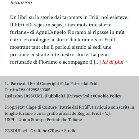
Redazion
Un libri su la storie dai taramots in Friûl nol esisteve.
Il libri «Di scjas in scjas, i taramots inte storie
furlane» di Agnul/Angelo Floramo al ripasse in mût
clâr e cronologjic la storie dai taramots in Friûl,
mostrant tant che il pericul sismic al sedi une
presince costante inte nestre storie. La pene
fortunade di Floramo e acompagne il […]
lei di plui +
La Patrie dal Friûl Copyright © La Patrie dal Friûl
Partita IVA 01299830305
Redazion
RSS/XML
Pubblicità
Privacy Policy
Cookie Policy
Proprietât Clape di Culture “Patrie dal Friûl”. I articui a son scrits in
lenghe furlane e cu la grafie uficiâl de Regjon Friûl – V.J.
USPI – Union Stampe Periodiche Taliane
ENSOUL srl
-
Grafiche GTower Studio