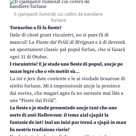
Il cjampanîl iluminât cui colôrs de bandiere
furlane
Tornarêso a fâ la fieste?
Daûr di chest grant riscuintri, no si pues fâ di
mancul! La
Fieste dal Friûl di Rivignan
e à di deventâ
un apontament classic pal popul furlan, che si fasarà
ogni 31 di Otubar.
I riscuintris? E je stade une fieste di popul, ancje pe
suaze legre che o vês metût sù…
La int e jere dute contente e le ai viodude braurose di
sintîsi furlane. Mi à impressionât ancje la presince
dai zovins, che magari agns fa no saressin mai lâts a
une “Fieste dal Friûl”.
La fieste e je stade presentade ancje tant che une
sorte di anti Halloween: il teme aial cjapât la
fantasie de int? Isal un inizi par tornâ a cjapâ in man
lis nestris tradizions vieris?