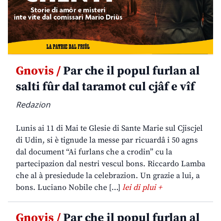
Gnovis /
Par che il popul furlan al
salti fûr dal taramot cul cjâf e vîf
Redazion
Lunis ai 11 di Mai te Glesie di Sante Marie sul Cjiscjel
di Udin, si è tignude la messe par ricuardâ i 50 agns
dal document “Ai furlans che a crodin” cu la
partecipazion dal nestri vescul bons. Riccardo Lamba
che al à presiedude la celebrazion. Un grazie a lui, a
bons. Luciano Nobile che […]
lei di plui +
Gnovis /
Par che il popul furlan al