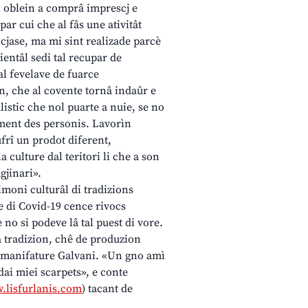
 ti oblein a comprâ imprescj e
ar cui che al fâs une ativitât
a cjase, ma mi sint realizade parcè
bientâl sedi tal recupar de
 al fevelave de fuarce
on, che al covente tornâ indaûr e
listic che nol puarte a nuie, se no
ament des personis. Lavorìn
frî un prodot diferent,
a culture dal teritori li che a son
gjinari».
rimoni culturâl di tradizions
ie di Covid-19 cence rivocs
 no si podeve lâ tal puest di vore.
la tradizion, chê de produzion
e manifature Galvani. «Un gno amì
dai miei scarpets», e conte
.lisfurlanis.com
) tacant de