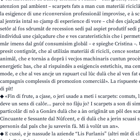
atenzion pal ambient – scarpets fats a man cun materiâi riciclât
la esigjence di une riconversion professionâl improvise, e à sc
al jentràs intal so cjamp di esperience di vore – chê des cjalça
setôr al fos sdrumât de recession sedi pal aspiet produtîf sedi 
individuâ une cjalçadure che e ves carateristichis che i permete
mâr imens dal gnûf consumisim globâl – e spieghe Cristina –. 
presit contignût, che al utilizàs materiâi di ricicli, cence sosta
animâl, che e tornàs a doprâ i vecjos machinaris cuntun procè
energjetic bas, che al rispuindès a esigjencis estetichis, ma ce
mode, e che al ves ancje un rapuart cul lûc dulà che al ven fat 
campagnis complessis di promozion comerciâl». La rispueste e
di pît!
◆ «Fin di frute, a cjase, o jeri usade a meti i scarpets: comuts, l
deve un sens di calôr… parcè no fâju jo? I scarpets a son di sim
particolâr di nô a Gonârs dulà che a àn origjinât un pôl des sc
Cincuante e Sessante dal Nûfcent, e di dulà che a jerin scuasi s
personis dal paîs che ju savevin fâ. Mi à volût un an».
◆ E cussì, e je nassude la aziende “Lis Furlanis” (altri mût di c