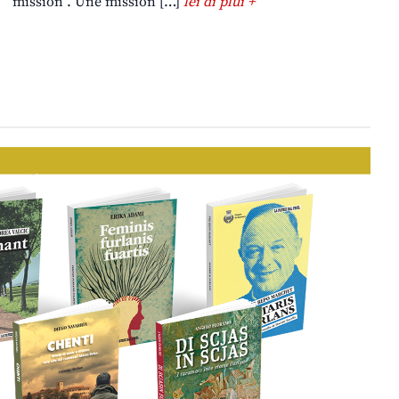
“mission”. Une mission […]
lei di plui +