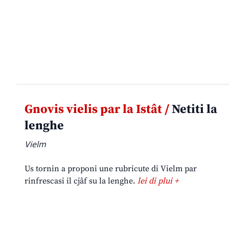
Gnovis vielis par la Istât /
Netiti la
lenghe
Vielm
Us tornin a proponi une rubricute di Vielm par
rinfrescasi il cjâf su la lenghe.
lei di plui +