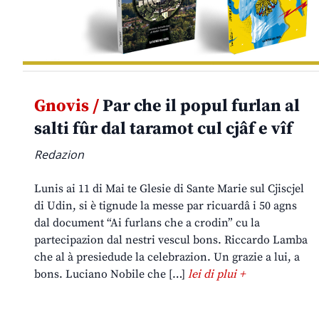
Gnovis /
Par che il popul furlan al
salti fûr dal taramot cul cjâf e vîf
Redazion
Lunis ai 11 di Mai te Glesie di Sante Marie sul Cjiscjel
di Udin, si è tignude la messe par ricuardâ i 50 agns
dal document “Ai furlans che a crodin” cu la
partecipazion dal nestri vescul bons. Riccardo Lamba
che al à presiedude la celebrazion. Un grazie a lui, a
bons. Luciano Nobile che […]
lei di plui +