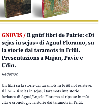
GNOVIS /
Il gnûf libri de Patrie: «Di
scjas in scjas» di Agnul Floramo, su
la storie dai taramots in Friûl.
Presentazions a Majan, Pavie e
Udin.
Redazion
Un libri su la storie dai taramots in Friûl nol esisteve.
Il libri «Di scjas in scjas, i taramots inte storie
furlane» di Agnul/Angelo Floramo al ripasse in mût
clâr e cronologjic la storie dai taramots in Friûl,