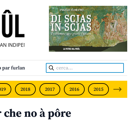
INDIPENDENT • INDEPENDENT FRIULIAN MONTHLY • NEODV
Cerca:
 par furlan
019
2018
2017
2016
2015
2014
r che no à pôre