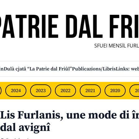
SFUEI MENSÎL FURLAN 
in
Dulà cjatâ “La Patrie dal Friûl”
Publicazions/Libris
Links: web
2024
2023
2022
2021
2020
2
Lis Furlanis, une mode di î
dal avignî