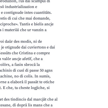
 produzion, l’ûs dai scampui di
a sô industrializazion e
 e contignude intes cuantitâts.
hiestis di cui che mai domande,
eciproche». Tantis e bielis ancje
ès i materiâi che ur vanzin a
voi daûr des modis, ni de
 e je otignude dai cuviertons e dai
 tiessûts che Cristina e compre
 valôr ancje afetîf, che a
olôrs, a fasin sbrocâ la
achinis di cusî di passe 50 agns
achine, no di colis. In sumis,
ne a elaborâ il passât te otiche
. E che, ta cheste logjiche, si
pet des tindincis dal marcjât che al
rtesane, di doprâ lis mans che a