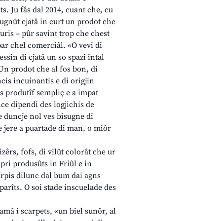
s. Ju fâs dal 2014, cuant che, cu
ugnût cjatâ in curt un prodot che
duris – pûr savint trop che chest
par chel comerciâl. «O vevi di
ssin di cjatâ un so spazi intal
Un prodot che al fos bon, di
ncis incuinantis e di origjin
s produtîf sempliç e a impat
nce dipendi des logjichis de
e duncje nol ves bisugne di
 jere a puartade di man, o miôr
izêrs, fofs, di vilût colorât che ur
pri produsûts in Friûl e in
arpis dilunc dal bum dai agns
parîts. O soi stade inscuelade des
lamâ i scarpets, «un biel sunôr, al