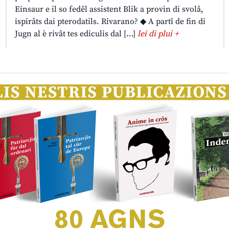
Einsaur e il so fedêl assistent Blik a provin di svolâ,
ispirâts dai pterodatils. Rivarano? ◆ A partî de fin di
Jugn al è rivât tes ediculis dal […]
lei di plui +