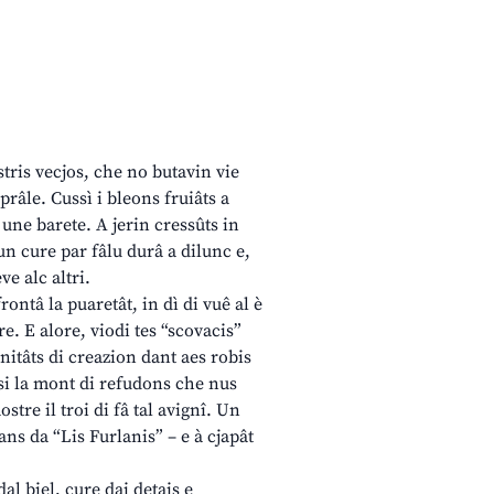
stris vecjos, che no butavin vie
râle. Cussì i bleons fruiâts a
une barete. A jerin cressûts in
cun cure par fâlu durâ a dilunc e,
ve alc altri.
rontâ la puaretât, in dì di vuê al è
re. E alore, viodi tes “scovacis”
nitâts di creazion dant aes robis
usi la mont di refudons che nus
stre il troi di fâ tal avignî. Un
ans da “Lis Furlanis” – e à cjapât
al biel, cure dai detais e