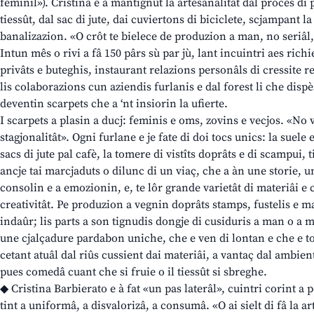
feminîl»). Cristina e à mantignût la artesanalitât dal procès di
tiessût, dal sac di jute, dai cuviertons di biciclete, scjampant l
banalizazion. «O crôt te bielece de produzion a man, no seriâl,
Intun mês o rivi a fâ 150 pârs sù par jù, lant incuintri aes ric
privâts e buteghis, instaurant relazions personâls di cressite r
lis colaborazions cun aziendis furlanis e dal forest li che disp
deventin scarpets che a ‘nt insiorin la ufierte.
I scarpets a plasin a ducj: feminis e oms, zovins e vecjos. «No 
stagjonalitât». Ogni furlane e je fate di doi tocs unics: la suele
sacs di jute pal cafè, la tomere di vistîts doprâts e di scampui,
ancje tai marcjaduts o dilunc di un viaç, che a àn une storie, un
consolin e a emozionin, e, te lôr grande varietât di materiâi e c
creativitât. Pe produzion a vegnin doprâts stamps, fustelis e m
indaûr; lis parts a son tignudis dongje di cusiduris a man o a m
une cjalçadure pardabon uniche, che e ven di lontan e che e tor
cetant atuâl dal riûs cussient dai materiâi, a vantaç dal ambient
pues comedâ cuant che si fruie o il tiessût si sbreghe.
◆ Cristina Barbierato e à fat «un pas laterâl», cuintri corint a 
tint a uniformâ, a disvalorizâ, a consumâ. «O ai sielt di fâ la a