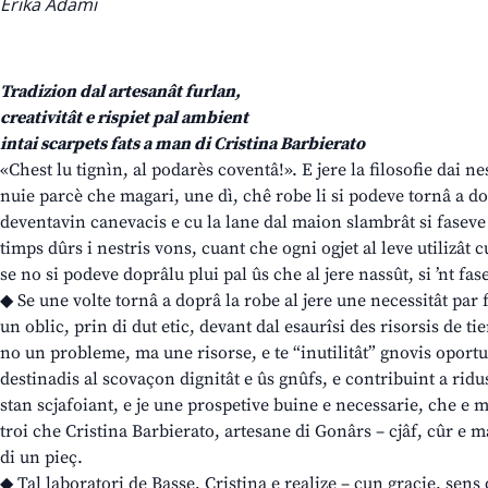
Erika Adami
Tradizion dal artesanât furlan,
creativitât e rispiet pal ambient
intai scarpets fats a man di Cristina Barbierato
«Chest lu tignìn, al podarès coventâ!». E jere la filosofie dai ne
nuie parcè che magari, une dì, chê robe li si podeve tornâ a dop
deventavin canevacis e cu la lane dal maion slambrât si faseve 
timps dûrs i nestris vons, cuant che ogni ogjet al leve utilizât 
se no si podeve doprâlu plui pal ûs che al jere nassût, si ’nt fase
◆ Se une volte tornâ a doprâ la robe al jere une necessitât par f
un oblic, prin di dut etic, devant dal esaurîsi des risorsis de tie
no un probleme, ma une risorse, e te “inutilitât” gnovis oportu
destinadis al scovaçon dignitât e ûs gnûfs, e contribuint a rid
stan scjafoiant, e je une prospetive buine e necessarie, che e mo
troi che Cristina Barbierato, artesane di Gonârs – cjâf, cûr e m
di un pieç.
◆ Tal laboratori de Basse, Cristina e realize – cun gracie, sens d