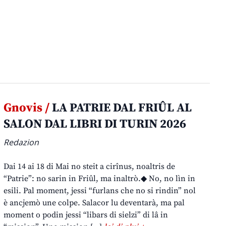
Gnovis /
LA PATRIE DAL FRIÛL AL
SALON DAL LIBRI DI TURIN 2026
Redazion
Dai 14 ai 18 di Mai no steit a cirînus, noaltris de
“Patrie”: no sarin in Friûl, ma inaltrò.◆ No, no lìn in
esili. Pal moment, jessi “furlans che no si rindin” nol
è ancjemò une colpe. Salacor lu deventarà, ma pal
moment o podin jessi “libars di sielzi” di lâ in