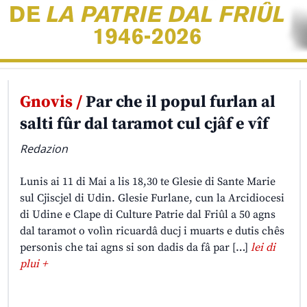
Gnovis /
Par che il popul furlan al
salti fûr dal taramot cul cjâf e vîf
Redazion
Lunis ai 11 di Mai a lis 18,30 te Glesie di Sante Marie
sul Cjiscjel di Udin. Glesie Furlane, cun la Arcidiocesi
di Udine e Clape di Culture Patrie dal Friûl a 50 agns
dal taramot o volìn ricuardâ ducj i muarts e dutis chês
personis che tai agns si son dadis da fâ par […]
lei di
plui +