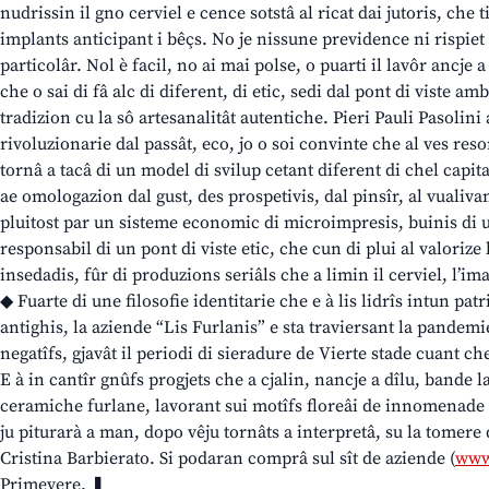
nudrissin il gno cerviel e cence sotstâ al ricat dai jutoris, che
implants anticipant i bêçs. No je nissune previdence ni rispiet p
particolâr. Nol è facil, no ai mai polse, o puarti il lavôr ancje 
che o sai di fâ alc di diferent, di etic, sedi dal pont di viste am
tradizion cu la sô artesanalitât autentiche. Pieri Pauli Pasolini
rivoluzionarie dal passât, eco, jo o soi convinte che al ves res
tornâ a tacâ di un model di svilup cetant diferent di chel capita
ae omologazion dal gust, des prospetivis, dal pinsîr, al vualiv
pluitost par un sisteme economic di microimpresis, buinis di u
responsabil di un pont di viste etic, che cun di plui al valorize l
insedadis, fûr di produzions seriâls che a limin il cerviel, l’ima
◆ Fuarte di une filosofie identitarie che e à lis lidrîs intun pat
antighis, la aziende “Lis Furlanis” e sta traviersant la pandem
negatîfs, gjavât il periodi di sieradure de Vierte stade cuant che
E à in cantîr gnûfs progjets che a cjalin, nancje a dîlu, bande 
ceramiche furlane, lavorant sui motîfs floreâi de innomenad
ju piturarà a man, dopo vêju tornâts a interpretâ, su la tomere 
Cristina Barbierato. Si podaran comprâ sul sît de aziende (
www
Primevere. ❚