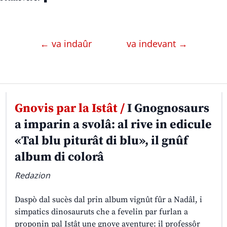
← va indaûr
va indevant →
Gnovis par la Istât /
I Gnognosaurs
a imparin a svolâ: al rive in edicule
«Tal blu piturât di blu», il gnûf
album di colorâ
Redazion
Daspò dal sucès dal prin album vignût fûr a Nadâl, i
simpatics dinosauruts che a fevelin par furlan a
proponin pal Istât une gnove aventure: il professôr