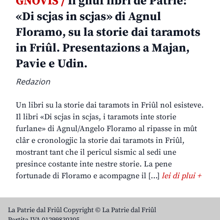
GNOVIS /
Il gnûf libri de Patrie:
«Di scjas in scjas» di Agnul
Floramo, su la storie dai taramots
in Friûl. Presentazions a Majan,
Pavie e Udin.
Redazion
Un libri su la storie dai taramots in Friûl nol esisteve.
Il libri «Di scjas in scjas, i taramots inte storie
furlane» di Agnul/Angelo Floramo al ripasse in mût
clâr e cronologjic la storie dai taramots in Friûl,
mostrant tant che il pericul sismic al sedi une
presince costante inte nestre storie. La pene
fortunade di Floramo e acompagne il […]
lei di plui +
La Patrie dal Friûl Copyright © La Patrie dal Friûl