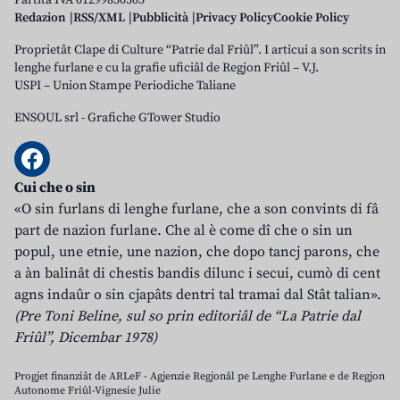
Partita IVA 01299830305
Redazion
RSS/XML
Pubblicità
Privacy Policy
Cookie Policy
Proprietât Clape di Culture “Patrie dal Friûl”. I articui a son scrits in
lenghe furlane e cu la grafie uficiâl de Regjon Friûl – V.J.
USPI – Union Stampe Periodiche Taliane
ENSOUL srl
-
Grafiche GTower Studio
Cui che o sin
«O sin furlans di lenghe furlane, che a son convints di fâ
part de nazion furlane. Che al è come dî che o sin un
popul, une etnie, une nazion, che dopo tancj parons, che
a àn balinât di chestis bandis dilunc i secui, cumò di cent
agns indaûr o sin cjapâts dentri tal tramai dal Stât talian».
(Pre Toni Beline, sul so prin editoriâl de “La Patrie dal
Friûl”, Dicembar 1978)
Progjet finanziât de ARLeF - Agjenzie Regjonâl pe Lenghe Furlane e de Regjon
Autonome Friûl-Vignesie Julie