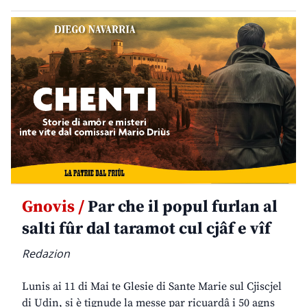
Gnovis /
Par che il popul furlan al
salti fûr dal taramot cul cjâf e vîf
Redazion
Lunis ai 11 di Mai te Glesie di Sante Marie sul Cjiscjel
di Udin, si è tignude la messe par ricuardâ i 50 agns