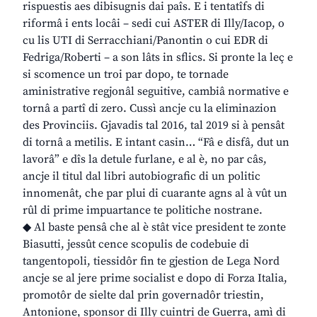
rispuestis aes dibisugnis dai paîs. E i tentatîfs di
riformâ i ents locâi – sedi cui ASTER di Illy/Iacop, o
cu lis UTI di Serracchiani/Panontin o cui EDR di
Fedriga/Roberti – a son lâts in sflics. Si pronte la leç e
si scomence un troi par dopo, te tornade
aministrative regjonâl seguitive, cambiâ normative e
tornâ a partî di zero. Cussì ancje cu la eliminazion
des Provinciis. Gjavadis tal 2016, tal 2019 si à pensât
di tornâ a metilis. E intant casin… “Fâ e disfâ, dut un
lavorâ” e dîs la detule furlane, e al è, no par câs,
ancje il titul dal libri autobiografic di un politic
innomenât, che par plui di cuarante agns al à vût un
rûl di prime impuartance te politiche nostrane.
◆ Al baste pensâ che al è stât vice president te zonte
Biasutti, jessût cence scopulis de codebuie di
tangentopoli, tiessidôr fin te gjestion de Lega Nord
ancje se al jere prime socialist e dopo di Forza Italia,
promotôr de sielte dal prin governadôr triestin,
Antonione, sponsor di Illy cuintri de Guerra, amì di