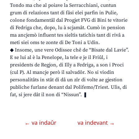
Tondo ma che al poiave la Serracchiani, cuntun
grum di relazions tant di fâsi elei parfin in Pulie,
colone fondamentâl dal Progjet FVG di Bini te vitorie
di Fedriga che, dopo, lu à scjamât. Cumò in pension
ma ancjemò influent tes sieltis tatichis tant di rivâ a
meti siei oms te zonte di De Toni a Udin.
◆ Insome, une vere Odissee chê de “Bisate dal Lavie”.
E se lui al è la Penelope, la tele e je il Friûl, i
presidents de Regjon, di Illy a Fedriga, a son i Proci
(cul P). Al mancje però il salvadôr. No si viodin
personalitâts in stât di dâ un zîr di volte ae gjestion
publiche furlane denant dal Polifemo/Triest. Ulìs, di
fat, si jere dât il non di “Nissun”. ❚
← va indaûr
va indevant →