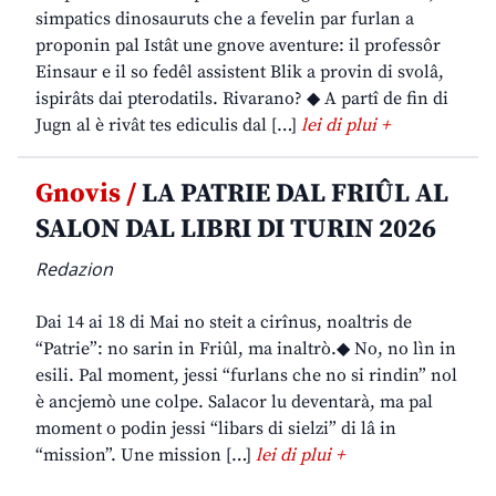
simpatics dinosauruts che a fevelin par furlan a
proponin pal Istât une gnove aventure: il professôr
Einsaur e il so fedêl assistent Blik a provin di svolâ,
ispirâts dai pterodatils. Rivarano? ◆ A partî de fin di
Jugn al è rivât tes ediculis dal […]
lei di plui +
Gnovis /
LA PATRIE DAL FRIÛL AL
SALON DAL LIBRI DI TURIN 2026
Redazion
Dai 14 ai 18 di Mai no steit a cirînus, noaltris de
“Patrie”: no sarin in Friûl, ma inaltrò.◆ No, no lìn in
esili. Pal moment, jessi “furlans che no si rindin” nol
è ancjemò une colpe. Salacor lu deventarà, ma pal
moment o podin jessi “libars di sielzi” di lâ in
“mission”. Une mission […]
lei di plui +