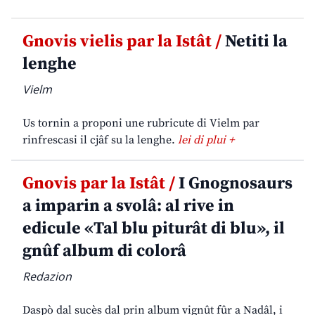
Gnovis vielis par la Istât /
Netiti la
lenghe
Vielm
Us tornin a proponi une rubricute di Vielm par
rinfrescasi il cjâf su la lenghe.
lei di plui +
Gnovis par la Istât /
I Gnognosaurs
a imparin a svolâ: al rive in
edicule «Tal blu piturât di blu», il
gnûf album di colorâ
Redazion
Daspò dal sucès dal prin album vignût fûr a Nadâl, i