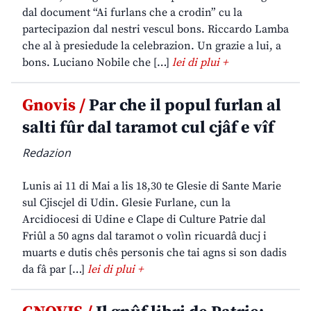
dal document “Ai furlans che a crodin” cu la
partecipazion dal nestri vescul bons. Riccardo Lamba
che al à presiedude la celebrazion. Un grazie a lui, a
bons. Luciano Nobile che […]
lei di plui +
Gnovis /
Par che il popul furlan al
salti fûr dal taramot cul cjâf e vîf
Redazion
Lunis ai 11 di Mai a lis 18,30 te Glesie di Sante Marie
sul Cjiscjel di Udin. Glesie Furlane, cun la
Arcidiocesi di Udine e Clape di Culture Patrie dal
Friûl a 50 agns dal taramot o volìn ricuardâ ducj i
muarts e dutis chês personis che tai agns si son dadis
da fâ par […]
lei di plui +