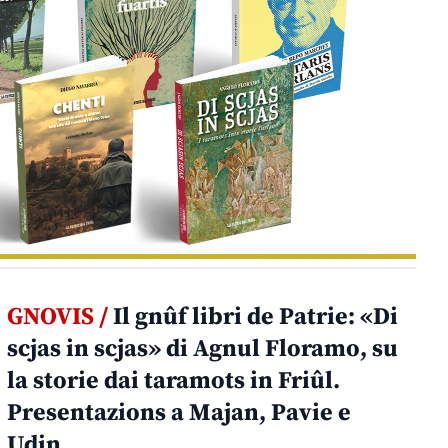
GNOVIS /
Il gnûf libri de Patrie: «Di
scjas in scjas» di Agnul Floramo, su
la storie dai taramots in Friûl.
Presentazions a Majan, Pavie e
Udin.