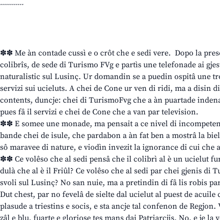
............
✽✽ Me àn contade cussì e o crôt che e sedi vere. Dopo la prese
colibrîs, de sede di Turismo FVg e partìs une telefonade ai gjes
naturalistic sul Lusinç. Ur domandin se a puedin ospitâ une tro
servizi sui ucieluts. A chei de Cone ur ven di ridi, ma a disin di 
contents, duncje: chei di TurismoFvg che a àn puartade indena
pues fâ il servizi e chei de Cone che a van par television.
✽✽ E somee une monade, ma pensait a ce nivel di incompetence
bande chei de isule, che pardabon a àn fat ben a mostrâ la biel
sô maravee di nature, e viodìn invezit la ignorance di cui che al
✽✽ Ce volêso che al sedi pensâ che il colibrì al è un ucielut f
dulà che al è il Friûl? Ce volêso che al sedi par chei gjenis di 
svoli sul Lusinç? No san nuie, ma a pretindin di fâ lis robis pa
Dut chest, par no fevelâ de sielte dal ucielut al puest de acuile
plasude a triestins e socis, e sta ancje tal confenon de Regjon. 
zâl e blu, fuarte e gloriose tes mans dai Patriarcjis. No, e je la