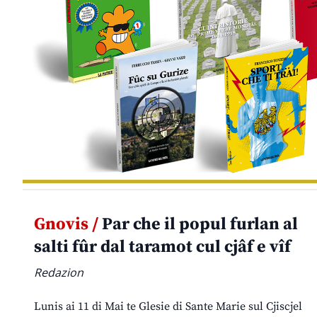
Gnovis /
Par che il popul furlan al
salti fûr dal taramot cul cjâf e vîf
Redazion
Lunis ai 11 di Mai te Glesie di Sante Marie sul Cjiscjel