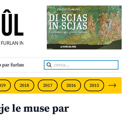
URLAN INDIPENDENT • INDEPENDENT FRIULIAN MONTHLY • 
Cerca:
 par furlan
019
2018
2017
2016
2015
2014
je le muse par