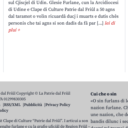
sul Cjiscjel di Udin. Glesie Furlane, cun la Arcidiocesi
di Udine e Clape di Culture Patrie dal Friûl a 50 agns
dal taramot o volìn ricuardâ ducj i muarts e dutis chês
personis che tai agns si son dadis da fâ par […]
lei di
plui +
 dal Friûl Copyright © La Patrie dal Friûl
Cui che o sin
IVA 01299830305
«O sin furlans di 
n
RSS/XML
Pubblicità
Privacy Policy
nazion furlane. Ch
olicy
une nazion, che do
t Clape di Culture “Patrie dal Friûl”. I articui a son
bandis dilunc i se
 lenghe furlane e cu la grafie uficiâl de Regjon Friûl –