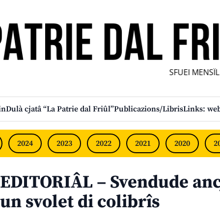
SFUEI MENSÎL F
in
Dulà cjatâ “La Patrie dal Friûl”
Publicazions/Libris
Links: web
2024
2023
2022
2021
2020
2
EDITORIÂL – Svendude anc
un svolet di colibrîs