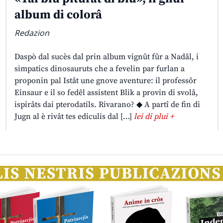
album di colorâ
Redazion
Daspò dal sucès dal prin album vignût fûr a Nadâl, i
simpatics dinosauruts che a fevelin par furlan a
proponin pal Istât une gnove aventure: il professôr
Einsaur e il so fedêl assistent Blik a provin di svolâ,
ispirâts dai pterodatils. Rivarano? ◆ A partî de fin di
Jugn al è rivât tes ediculis dal […]
lei di plui +