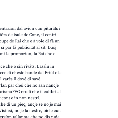
ntazion dal avion cun piturâts i
tôrs de isule de Cone, il centri
upe de Rai che e à voie di fâ un
sì par fâ publicitât al sît. Ducj
nt la promozion, la Rai che e
 che o sin rivâts. Lassìn in
ece di cheste bande dal Friûl e la
 varès il dovê di savê.
urlan par chei che no san nancje
TurismoFVG crodi che il colibrì al
r cont e in non nestri.
 che di un pieç, ancje se no je mai
Visìnsi, no je la nestre, biele cun
 version talianote che no dîs nuie.