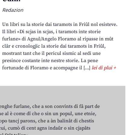
Redazion
Un libri su la storie dai taramots in Friûl nol esisteve.
Il libri «Di scjas in scjas, i taramots inte storie
furlane» di Agnul/Angelo Floramo al ripasse in mût
clâr e cronologjic la storie dai taramots in Friûl,
mostrant tant che il pericul sismic al sedi une
presince costante inte nestre storie. La pene
fortunade di Floramo e acompagne il […]
lei di plui +
lenghe furlane, che a son convints di fâ part de
e al è come dî che o sin un popul, une etnie,
po tancj parons, che a àn balinât di chestis
cui, cumò di cent agns indaûr o sin cjapâts