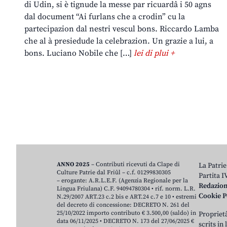
di Udin, si è tignude la messe par ricuardâ i 50 agns
dal document “Ai furlans che a crodin” cu la
partecipazion dal nestri vescul bons. Riccardo Lamba
che al à presiedude la celebrazion. Un grazie a lui, a
bons. Luciano Nobile che […]
lei di plui +
ANNO 2025
– Contributi ricevuti da Clape di
La Patrie
Culture Patrie dal Friûl – c.f. 01299830305
Partita 
– erogante: A.R.L.E.F. (Agenzia Regionale per la
Redazio
Lingua Friulana) C.F. 94094780304 • rif. norm. L.R.
Cookie P
N.29/2007 ART.23 c.2 bis e ART.24 c.7 e 10 • estremi
del decreto di concessione: DECRETO N. 261 del
25/10/2022 importo contributo € 3.500,00 (saldo) in
Proprietâ
data 06/11/2025 • DECRETO N. 173 del 27/06/2025 €
scrits in