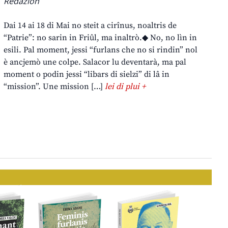
Redazion
Dai 14 ai 18 di Mai no steit a cirînus, noaltris de
“Patrie”: no sarin in Friûl, ma inaltrò.◆ No, no lìn in
esili. Pal moment, jessi “furlans che no si rindin” nol
è ancjemò une colpe. Salacor lu deventarà, ma pal
moment o podin jessi “libars di sielzi” di lâ in
“mission”. Une mission […]
lei di plui +