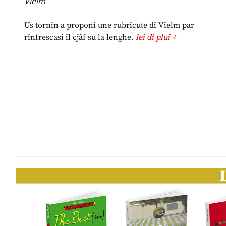
Vielm
Us tornin a proponi une rubricute di Vielm par
rinfrescasi il cjâf su la lenghe.
lei di plui +