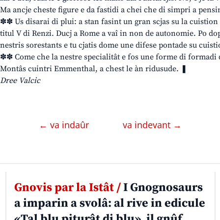
Ma ancje cheste figure e da fastidi a chei che di simpri a pensin
✽✽ Us disarai di plui: a stan fasint un gran scjas su la cuistion
titul V di Renzi. Ducj a Rome a vaî in non de autonomie. Po dopo
nestris sorestants e tu cjatis dome une difese pontade su cuis
✽✽ Come che la nestre specialitât e fos une forme di formadi 
Montâs cuintri Emmenthal, a chest le àn ridusude. ❚
Dree Valcic
← va indaûr
va indevant →
Gnovis par la Istât /
I Gnognosaurs
a imparin a svolâ: al rive in edicule
«Tal blu piturât di blu», il gnûf