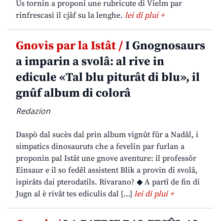
Us tornin a proponi une rubricute di Vielm par
rinfrescasi il cjâf su la lenghe.
lei di plui +
Gnovis par la Istât /
I Gnognosaurs
a imparin a svolâ: al rive in
edicule «Tal blu piturât di blu», il
gnûf album di colorâ
Redazion
Daspò dal sucès dal prin album vignût fûr a Nadâl, i
simpatics dinosauruts che a fevelin par furlan a
proponin pal Istât une gnove aventure: il professôr
Einsaur e il so fedêl assistent Blik a provin di svolâ,
ispirâts dai pterodatils. Rivarano? ◆ A partî de fin di
Jugn al è rivât tes ediculis dal […]
lei di plui +