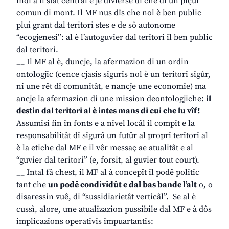
indi à il stât centrâl e je divierse di chê di un piçul
comun di mont. Il MF nus dîs che nol è ben public
plui grant dal teritori stes e de sô autonome
“ecogjenesi”: al è l’autoguvier dal teritori il ben public
dal teritori.
__ Il MF al è, duncje, la afermazion di un ordin
ontologjic (cence cjasis siguris nol è un teritori sigûr,
ni une rêt di comunitât, e nancje une economie) ma
ancje la afermazion di une mission deontologjiche:
il
destin dal teritori al è intes mans di cui che lu vîf!
Assumisi fin in fonts e a nivel locâl il compit e la
responsabilitât di sigurâ un futûr al propri teritori al
è la etiche dal MF e il vêr messaç ae atualitât e al
“guvier dal teritori” (e, forsit, al guvier tout court).
__ Intal fâ chest, il MF al à concepît il podê politic
tant che
un podê condividût e dal bas bande l’alt
o, o
disaressin vuê, di “sussidiarietât verticâl”. Se al è
cussì, alore, une atualizazion pussibile dal MF e à dôs
implicazions operativis impuartantis: