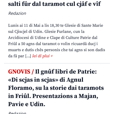
salti fûr dal taramot cul cjâf e vîf
Redazion
Lunis ai 11 di Mai a lis 18,30 te Glesie di Sante Marie
sul Cjiscjel di Udin. Glesie Furlane, cun la
Arcidiocesi di Udine e Clape di Culture Patrie dal
Friûl a 50 agns dal taramot o volìn ricuardâ ducj i
muarts e dutis chês personis che tai agns si son dadis
da fâ par […]
lei di plui +
GNOVIS /
Il gnûf libri de Patrie:
«Di scjas in scjas» di Agnul
Floramo, su la storie dai taramots
in Friûl. Presentazions a Majan,
Pavie e Udin.
Redazion