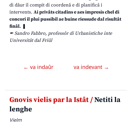
di dâur il compit di coordenâ e di planificâ i
intervents.
Ai privâts citadins e aes impresis chel di
concori il plui pussibil ae buine riessude dal risultât
finâl.
❚
✒ Sandro Fabbro, professôr di Urbanistiche inte
Universitât dal Friûl
← va indaûr
va indevant →
Gnovis vielis par la Istât /
Netiti la
lenghe
Vielm