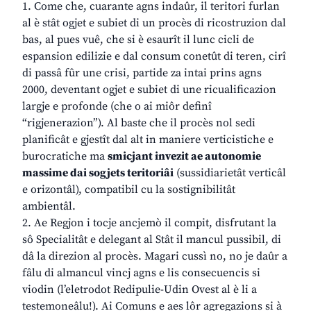
1. Come che, cuarante agns indaûr, il teritori furlan
al è stât ogjet e subiet di un procès di ricostruzion dal
bas, al pues vuê, che si è esaurît il lunc cicli de
espansion edilizie e dal consum conetût di teren, cirî
di passâ fûr une crisi, partide za intai prins agns
2000, deventant ogjet e subiet di une ricualificazion
largje e profonde (che o ai miôr definî
“rigjenerazion”). Al baste che il procès nol sedi
planificât e gjestît dal alt in maniere verticistiche e
burocratiche ma
smicjant invezit ae autonomie
massime dai sogjets teritoriâi
(sussidiarietât verticâl
e orizontâl), compatibil cu la sostignibilitât
ambientâl.
2. Ae Regjon i tocje ancjemò il compit, disfrutant la
sô Specialitât e delegant al Stât il mancul pussibil, di
dâ la direzion al procès. Magari cussì no, no je daûr a
fâlu di almancul vincj agns e lis consecuencis si
viodin (l’eletrodot Redipulie-Udin Ovest al è li a
testemoneâlu!). Ai Comuns e aes lôr agregazions si à