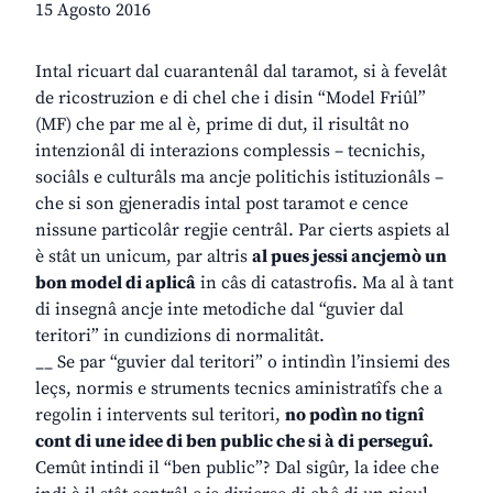
15 Agosto 2016
Intal ricuart dal cuarantenâl dal taramot, si à fevelât
de ricostruzion e di chel che i disin “Model Friûl”
(MF) che par me al è, prime di dut, il risultât no
intenzionâl di interazions complessis – tecnichis,
sociâls e culturâls ma ancje politichis istituzionâls –
che si son gjeneradis intal post taramot e cence
nissune particolâr regjie centrâl. Par cierts aspiets al
è stât un unicum, par altris
al pues jessi ancjemò un
bon model di aplicâ
in câs di catastrofis. Ma al à tant
di insegnâ ancje inte metodiche dal “guvier dal
teritori” in cundizions di normalitât.
__ Se par “guvier dal teritori” o intindìn l’insiemi des
leçs, normis e struments tecnics aministratîfs che a
regolin i intervents sul teritori,
no podìn no tignî
cont di une idee di ben public che si à di perseguî.
Cemût intindi il “ben public”? Dal sigûr, la idee che