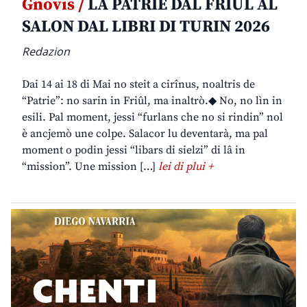
Gnovis /
LA PATRIE DAL FRIÛL AL
SALON DAL LIBRI DI TURIN 2026
Redazion
Dai 14 ai 18 di Mai no steit a cirînus, noaltris de
“Patrie”: no sarin in Friûl, ma inaltrò.◆ No, no lìn in
esili. Pal moment, jessi “furlans che no si rindin” nol
è ancjemò une colpe. Salacor lu deventarà, ma pal
moment o podin jessi “libars di sielzi” di lâ in
“mission”. Une mission […]
lei di plui +