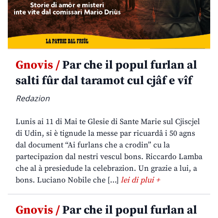
Gnovis /
Par che il popul furlan al
salti fûr dal taramot cul cjâf e vîf
Redazion
Lunis ai 11 di Mai te Glesie di Sante Marie sul Cjiscjel
di Udin, si è tignude la messe par ricuardâ i 50 agns
dal document “Ai furlans che a crodin” cu la
partecipazion dal nestri vescul bons. Riccardo Lamba
che al à presiedude la celebrazion. Un grazie a lui, a
bons. Luciano Nobile che […]
lei di plui +
Gnovis /
Par che il popul furlan al