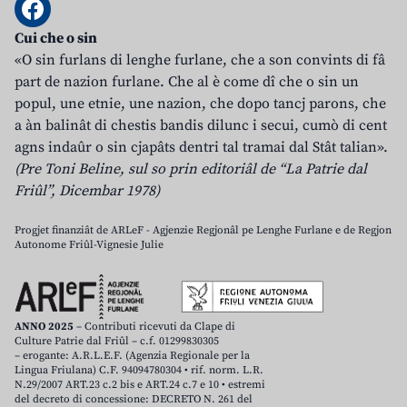
Cui che o sin
«O sin furlans di lenghe furlane, che a son convints di fâ
part de nazion furlane. Che al è come dî che o sin un
popul, une etnie, une nazion, che dopo tancj parons, che
a àn balinât di chestis bandis dilunc i secui, cumò di cent
agns indaûr o sin cjapâts dentri tal tramai dal Stât talian».
(Pre Toni Beline, sul so prin editoriâl de “La Patrie dal
Friûl”, Dicembar 1978)
Progjet finanziât de ARLeF - Agjenzie Regjonâl pe Lenghe Furlane e de Regjon
Autonome Friûl-Vignesie Julie
ANNO 2025
– Contributi ricevuti da Clape di
Culture Patrie dal Friûl – c.f. 01299830305
– erogante: A.R.L.E.F. (Agenzia Regionale per la
Lingua Friulana) C.F. 94094780304 • rif. norm. L.R.
N.29/2007 ART.23 c.2 bis e ART.24 c.7 e 10 • estremi
del decreto di concessione: DECRETO N. 261 del