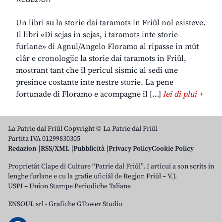
Un libri su la storie dai taramots in Friûl nol esisteve.
Il libri «Di scjas in scjas, i taramots inte storie
furlane» di Agnul/Angelo Floramo al ripasse in mût
clâr e cronologjic la storie dai taramots in Friûl,
mostrant tant che il pericul sismic al sedi une
presince costante inte nestre storie. La pene
fortunade di Floramo e acompagne il […]
lei di plui +
La Patrie dal Friûl Copyright © La Patrie dal Friûl
Partita IVA 01299830305
Redazion
RSS/XML
Pubblicità
Privacy Policy
Cookie Policy
Proprietât Clape di Culture “Patrie dal Friûl”. I articui a son scrits in
lenghe furlane e cu la grafie uficiâl de Regjon Friûl – V.J.
USPI – Union Stampe Periodiche Taliane
ENSOUL srl
-
Grafiche GTower Studio