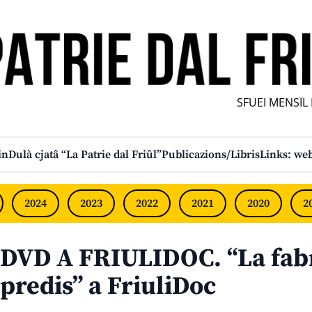
SFUEI MENSÎL F
in
Dulà cjatâ “La Patrie dal Friûl”
Publicazions/Libris
Links: web
2024
2023
2022
2021
2020
2
DVD A FRIULIDOC. “La fabr
predis” a FriuliDoc