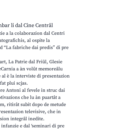
bar li dal Cine Centrâl
zie a la colaborazion dal Centri
ografichis, al ospite la
d “La fabriche dai predis” di pre
rt, La Patrie dal Friûl, Glesie
eCarnia a àn volût memoreâlu
al è la interviste di presentazion
fat plui scjas.
re Antoni al fevele in struc dai
tivazions che lu àn puartât a
im, ritirât subit dopo de metude
resentazion televisive, che in
rsion integrâl inedite.
 infanzie e dal ‘seminari di pre