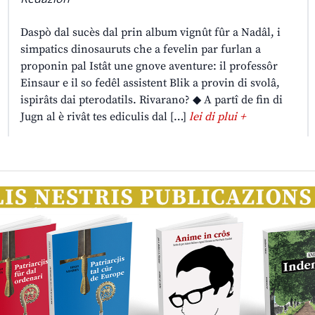
Daspò dal sucès dal prin album vignût fûr a Nadâl, i
simpatics dinosauruts che a fevelin par furlan a
proponin pal Istât une gnove aventure: il professôr
Einsaur e il so fedêl assistent Blik a provin di svolâ,
ispirâts dai pterodatils. Rivarano? ◆ A partî de fin di
Jugn al è rivât tes ediculis dal […]
lei di plui +