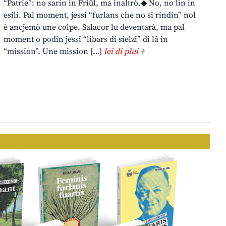
“Patrie”: no sarin in Friûl, ma inaltrò.◆ No, no lìn in
esili. Pal moment, jessi “furlans che no si rindin” nol
è ancjemò une colpe. Salacor lu deventarà, ma pal
moment o podin jessi “libars di sielzi” di lâ in
“mission”. Une mission […]
lei di plui +