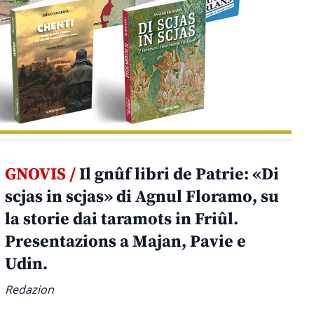
GNOVIS /
Il gnûf libri de Patrie: «Di
scjas in scjas» di Agnul Floramo, su
la storie dai taramots in Friûl.
Presentazions a Majan, Pavie e
Udin.
Redazion