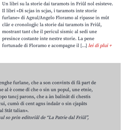
Un libri su la storie dai taramots in Friûl nol esisteve.
Il libri «Di scjas in scjas, i taramots inte storie
furlane» di Agnul/Angelo Floramo al ripasse in mût
clâr e cronologjic la storie dai taramots in Friûl,
mostrant tant che il pericul sismic al sedi une
presince costante inte nestre storie. La pene
fortunade di Floramo e acompagne il […]
lei di plui +
lenghe furlane, che a son convints di fâ part de
e al è come dî che o sin un popul, une etnie,
po tancj parons, che a àn balinât di chestis
cui, cumò di cent agns indaûr o sin cjapâts
al Stât talian».
ul so prin editoriâl de “La Patrie dal Friûl”,