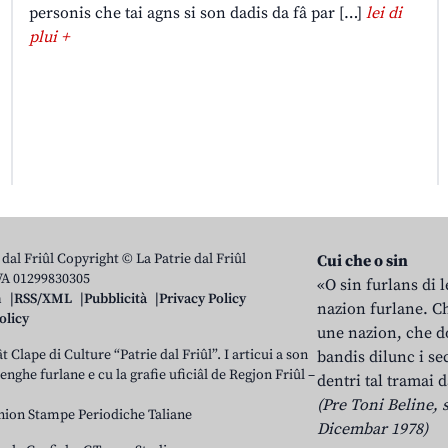
personis che tai agns si son dadis da fâ par […]
lei di
plui +
 dal Friûl Copyright © La Patrie dal Friûl
Cui che o sin
IVA 01299830305
«O sin furlans di 
n
RSS/XML
Pubblicità
Privacy Policy
nazion furlane. Ch
olicy
une nazion, che do
t Clape di Culture “Patrie dal Friûl”. I articui a son
bandis dilunc i se
 lenghe furlane e cu la grafie uficiâl de Regjon Friûl –
dentri tal tramai d
(Pre Toni Beline, s
nion Stampe Periodiche Taliane
Dicembar 1978)