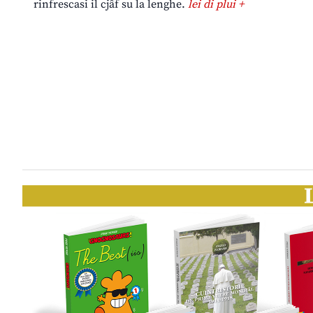
rinfrescasi il cjâf su la lenghe.
lei di plui +