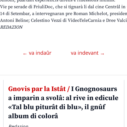
Antoni, puartant esperiencis diretis e riflessions intimis.
Vie pe serade di FriuliDoc, che si tignarà li dal cine Centrâl in
14 di Setembar, a intervegnaran pre Roman Michelot, president 
Antoni Beline; Celestino Vezzi di VideoTeleCarnia e Dree Valcic
REDAZION
← va indaûr
va indevant →
Gnovis par la Istât /
I Gnognosaurs
a imparin a svolâ: al rive in edicule
«Tal blu piturât di blu», il gnûf
album di colorâ
Redazion