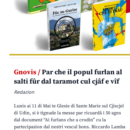
Gnovis /
Par che il popul furlan al
salti fûr dal taramot cul cjâf e vîf
Redazion
Lunis ai 11 di Mai te Glesie di Sante Marie sul Cjiscjel
di Udin, si è tignude la messe par ricuardâ i 50 agns
dal document “Ai furlans che a crodin” cu la
partecipazion dal nestri vescul bons. Riccardo Lamba