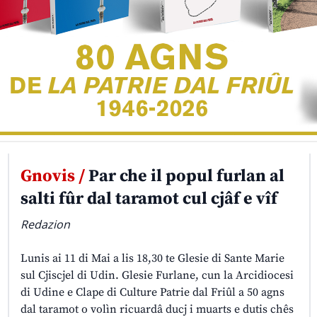
Gnovis /
Par che il popul furlan al
salti fûr dal taramot cul cjâf e vîf
Redazion
Lunis ai 11 di Mai a lis 18,30 te Glesie di Sante Marie
sul Cjiscjel di Udin. Glesie Furlane, cun la Arcidiocesi
di Udine e Clape di Culture Patrie dal Friûl a 50 agns
dal taramot o volìn ricuardâ ducj i muarts e dutis chês