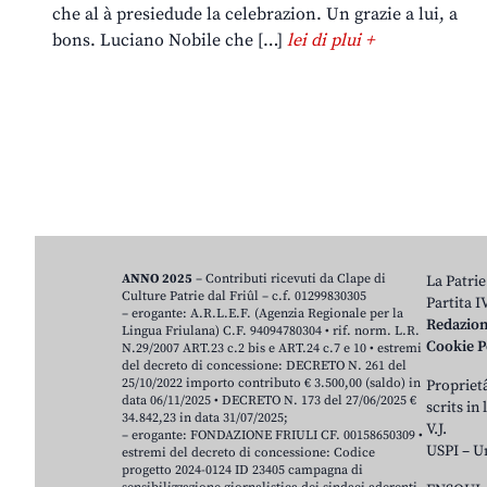
che al à presiedude la celebrazion. Un grazie a lui, a
bons. Luciano Nobile che […]
lei di plui +
ANNO 2025
– Contributi ricevuti da Clape di
La Patrie
Culture Patrie dal Friûl – c.f. 01299830305
Partita 
– erogante: A.R.L.E.F. (Agenzia Regionale per la
Redazio
Lingua Friulana) C.F. 94094780304 • rif. norm. L.R.
Cookie P
N.29/2007 ART.23 c.2 bis e ART.24 c.7 e 10 • estremi
del decreto di concessione: DECRETO N. 261 del
25/10/2022 importo contributo € 3.500,00 (saldo) in
Proprietâ
data 06/11/2025 • DECRETO N. 173 del 27/06/2025 €
scrits in
34.842,23 in data 31/07/2025;
V.J.
– erogante: FONDAZIONE FRIULI CF. 00158650309 •
USPI – U
estremi del decreto di concessione: Codice
progetto 2024-0124 ID 23405 campagna di