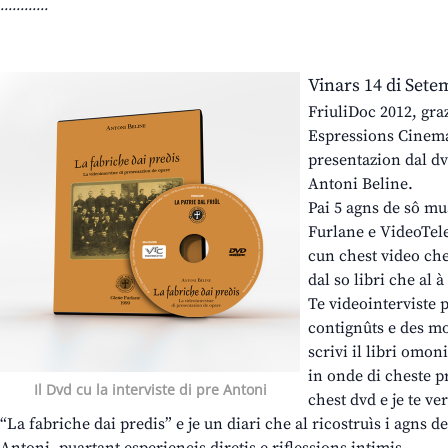
............
Vinars 14 di Setem
FriuliDoc 2012, gra
Espressions Cinemat
presentazion dal dv
Antoni Beline.
Pai 5 agns de sô mua
Furlane e VideoTel
cun chest video che 
dal so libri che al à 
Te videointerviste p
contignûts e des mo
scrivi il libri omon
in onde di cheste p
Il Dvd cu la interviste di pre Antoni
chest dvd e je te ve
“La fabriche dai predis” e je un diari che al ricostruìs i agns de