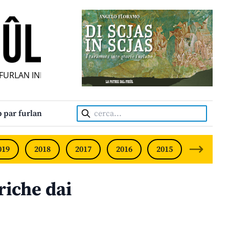
URLAN INDIPENDENT • INDEPENDENT FRIULIAN MONTHLY • 
Cerca:
 par furlan
019
2018
2017
2016
2015
2014
iche dai