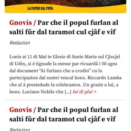
Gnovis /
Par che il popul furlan al
salti fûr dal taramot cul cjâf e vîf
Redazion
Lunis ai 11 di Mai te Glesie di Sante Marie sul Cjiscjel
di Udin, si è tignude la messe par ricuardâ i 50 agns
dal document “Ai furlans che a crodin” cu la
partecipazion dal nestri vescul bons. Riccardo Lamba
che al à presiedude la celebrazion. Un grazie a lui, a
bons. Luciano Nobile che […]
lei di plui +
Gnovis /
Par che il popul furlan al
salti fûr dal taramot cul cjâf e vîf
Redazion