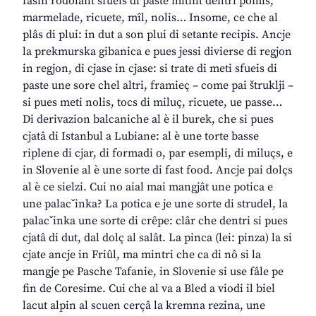
fasin rodolant sfueis di paste mitint dentri pomis,
marmelade, ricuete, mîl, nolis… Insome, ce che al
plâs di plui: in dut a son plui di setante recipis. Ancje
la prekmurska gibanica e pues jessi divierse di regjon
in regjon, di cjase in cjase: si trate di meti sfueis di
paste une sore chel altri, framieç – come pai štruklji –
si pues meti nolis, tocs di miluç, ricuete, ue passe…
Di derivazion balcaniche al è il burek, che si pues
cjatâ di Istanbul a Lubiane: al è une torte basse
riplene di cjar, di formadi o, par esempli, di miluçs, e
in Slovenie al è une sorte di fast food. Ancje pai dolçs
al è ce sielzi. Cui no aial mai mangjât une potica e
une palacˇinka? La potica e je une sorte di strudel, la
palacˇinka une sorte di crêpe: clâr che dentri si pues
cjatâ di dut, dal dolç al salât. La pinca (lei: pinza) la si
cjate ancje in Friûl, ma mintri che ca di nô si la
mangje pe Pasche Tafanie, in Slovenie si use fâle pe
fin de Coresime. Cui che al va a Bled a viodi il biel
lacut alpin al scuen cerçâ la kremna rezina, une