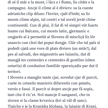
di sé il mâr e la mont, i lâcs e i flums, lis citâts e la
campagne. Ancje il clime al è diviers: su la cueste
adriatiche clip dilunc l’Invier, cjalt d’Istât; su lis
monts clime alpin, tal centri e tal soreli jevât clime
continentâl. Cun di plui, il fat di vê simpri vût fuarts
leams cui Balcans, cui monts latin, gjermanic e
ongjarês al à permetût ai Slovens di miscliçâ lis lôr
usancis cun chei dai popui dongje. Clâr che tal paîs si
podedi cjatâ une vore di plats diviers (un miâr!), dal
pes al salvadi, des mignestris aes luianiis, dut di
mangjâ tes centenârs e centenârs di gostilne (oben
ostariis) di conduzion familiâr sparniçadis par dut il
teritori.
I Slovens a mangjin tante cjar, soredut cjar di purcit,
cuete in cetantis manieris difarentis cun patatis,
verzis e fasui. Il purcit si dopre ancje par fâ sopis,
tant che il ricˇet. Nol mancje il sanganel, che in
sloven si lu clame krvavica (kri al vûl dî sanc).
Tipiche e je la Kranjska klobasa, la luianie di Kranj,