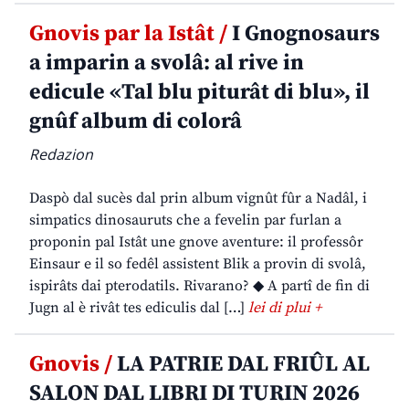
Gnovis par la Istât /
I Gnognosaurs
a imparin a svolâ: al rive in
edicule «Tal blu piturât di blu», il
gnûf album di colorâ
Redazion
Daspò dal sucès dal prin album vignût fûr a Nadâl, i
simpatics dinosauruts che a fevelin par furlan a
proponin pal Istât une gnove aventure: il professôr
Einsaur e il so fedêl assistent Blik a provin di svolâ,
ispirâts dai pterodatils. Rivarano? ◆ A partî de fin di
Jugn al è rivât tes ediculis dal […]
lei di plui +
Gnovis /
LA PATRIE DAL FRIÛL AL
SALON DAL LIBRI DI TURIN 2026