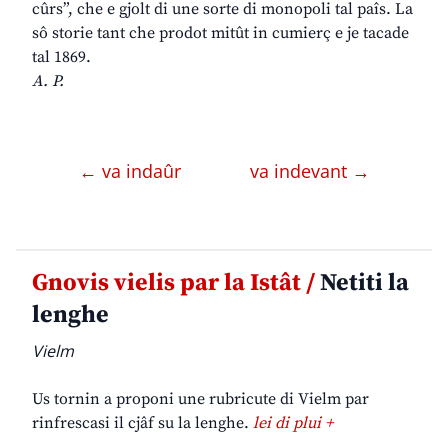
cûrs”, che e gjolt di une sorte di monopoli tal paîs. La
sô storie tant che prodot mitût in cumierç e je tacade
tal 1869.
A. P.
← va indaûr
va indevant →
Gnovis vielis par la Istât /
Netiti la
lenghe
Vielm
Us tornin a proponi une rubricute di Vielm par
rinfrescasi il cjâf su la lenghe.
lei di plui +