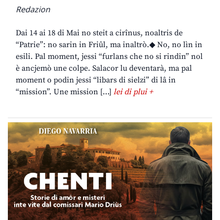
Redazion
Dai 14 ai 18 di Mai no steit a cirînus, noaltris de
“Patrie”: no sarin in Friûl, ma inaltrò.◆ No, no lìn in
esili. Pal moment, jessi “furlans che no si rindin” nol
è ancjemò une colpe. Salacor lu deventarà, ma pal
moment o podin jessi “libars di sielzi” di lâ in
“mission”. Une mission […]
lei di plui +