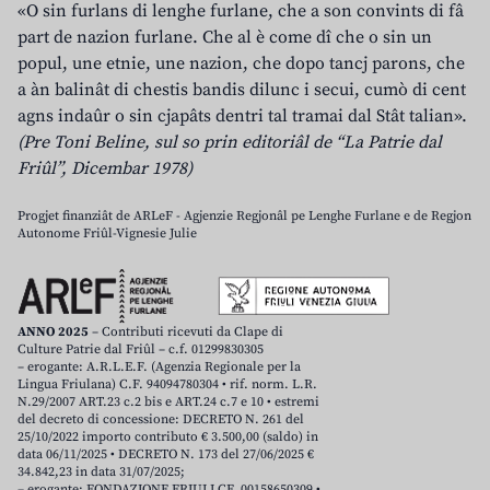
«O sin furlans di lenghe furlane, che a son convints di fâ
part de nazion furlane. Che al è come dî che o sin un
popul, une etnie, une nazion, che dopo tancj parons, che
a àn balinât di chestis bandis dilunc i secui, cumò di cent
agns indaûr o sin cjapâts dentri tal tramai dal Stât talian».
(Pre Toni Beline, sul so prin editoriâl de “La Patrie dal
Friûl”, Dicembar 1978)
Progjet finanziât de ARLeF - Agjenzie Regjonâl pe Lenghe Furlane e de Regjon
Autonome Friûl-Vignesie Julie
ANNO 2025
– Contributi ricevuti da Clape di
Culture Patrie dal Friûl – c.f. 01299830305
– erogante: A.R.L.E.F. (Agenzia Regionale per la
Lingua Friulana) C.F. 94094780304 • rif. norm. L.R.
N.29/2007 ART.23 c.2 bis e ART.24 c.7 e 10 • estremi
del decreto di concessione: DECRETO N. 261 del
25/10/2022 importo contributo € 3.500,00 (saldo) in
data 06/11/2025 • DECRETO N. 173 del 27/06/2025 €
34.842,23 in data 31/07/2025;
– erogante: FONDAZIONE FRIULI CF. 00158650309 •