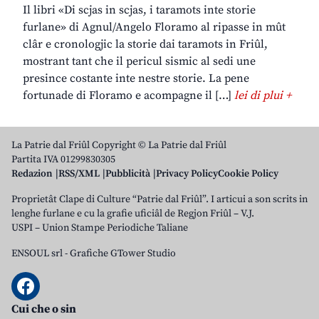
Il libri «Di scjas in scjas, i taramots inte storie
furlane» di Agnul/Angelo Floramo al ripasse in mût
clâr e cronologjic la storie dai taramots in Friûl,
mostrant tant che il pericul sismic al sedi une
presince costante inte nestre storie. La pene
fortunade di Floramo e acompagne il […]
lei di plui +
La Patrie dal Friûl Copyright © La Patrie dal Friûl
Partita IVA 01299830305
Redazion
RSS/XML
Pubblicità
Privacy Policy
Cookie Policy
Proprietât Clape di Culture “Patrie dal Friûl”. I articui a son scrits in
lenghe furlane e cu la grafie uficiâl de Regjon Friûl – V.J.
USPI – Union Stampe Periodiche Taliane
ENSOUL srl
-
Grafiche GTower Studio
Cui che o sin