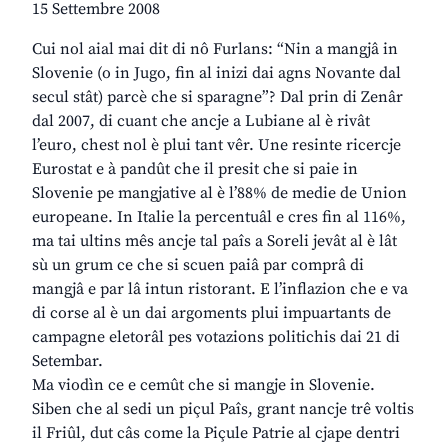
15 Settembre 2008
Cui nol aial mai dit di nô Furlans: “Nin a mangjâ in
Slovenie (o in Jugo, fin al inizi dai agns Novante dal
secul stât) parcè che si sparagne”? Dal prin di Zenâr
dal 2007, di cuant che ancje a Lubiane al è rivât
l’euro, chest nol è plui tant vêr. Une resinte ricercje
Eurostat e à pandût che il presit che si paie in
Slovenie pe mangjative al è l’88% de medie de Union
europeane. In Italie la percentuâl e cres fin al 116%,
ma tai ultins mês ancje tal paîs a Soreli jevât al è lât
sù un grum ce che si scuen paiâ par comprâ di
mangjâ e par lâ intun ristorant. E l’inflazion che e va
di corse al è un dai argoments plui impuartants de
campagne eletorâl pes votazions politichis dai 21 di
Setembar.
Ma viodìn ce e cemût che si mangje in Slovenie.
Siben che al sedi un piçul Paîs, grant nancje trê voltis
il Friûl, dut câs come la Piçule Patrie al cjape dentri