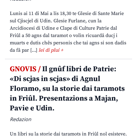
Lunis ai 11 di Mai a lis 18,30 te Glesie di Sante Marie
sul Cjiscjel di Udin. Glesie Furlane, cun la
Arcidiocesi di Udine e Clape di Culture Patrie dal
Friûl a 50 agns dal taramot o volìn ricuardâ ducj i
muarts e dutis chês personis che tai agns si son dadis
da fâ par […]
lei di plui +
GNOVIS /
Il gnûf libri de Patrie:
«Di scjas in scjas» di Agnul
Floramo, su la storie dai taramots
in Friûl. Presentazions a Majan,
Pavie e Udin.
Redazion
Un libri su la storie dai taramots in Friûl nol esisteve.