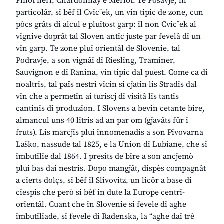
Pinot neri, Chardonnay e Merlot. Te Posavje, in
particolâr, si bêf il Cvicˇek, un vin tipic de zone, cun
pôcs grâts di alcul e pluitost garp: il non Cvicˇek al
vignive doprât tal Sloven antic juste par fevelâ di un
vin garp. Te zone plui orientâl de Slovenie, tal
Podravje, a son vignâi di Riesling, Traminer,
Sauvignon e di Ranina, vin tipic dal puest. Come ca di
noaltris, tal paîs nestri vicin si cjatin lis Stradis dal
vin che a permetin ai turiscj di visitâ lis tantis
cantinis di produzion. I Slovens a bevin cetante bire,
almancul uns 40 litris ad an par om (gjavâts fûr i
fruts). Lis marcjis plui innomenadis a son Pivovarna
Laško, nassude tal 1825, e la Union di Lubiane, che si
imbutilie dal 1864. I presits de bire a son ancjemò
plui bas dai nestris. Dopo mangjât, dispès compagnât
a cierts dolçs, si bêf il Slivovitz, un licôr a base di
ciespis che però si bêf in dute la Europe centri-
orientâl. Cuant che in Slovenie si fevele di aghe
imbutiliade, si fevele di Radenska, la “aghe dai trê