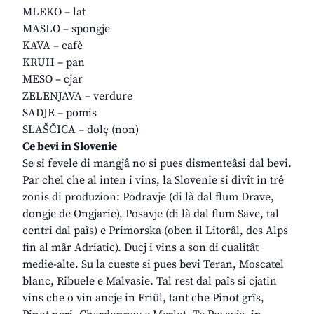
MLEKO – lat
MASLO – spongje
KAVA – cafè
KRUH – pan
MESO – cjar
ZELENJAVA – verdure
SADJE – pomis
SLAŠČICA – dolç (non)
Ce bevi in Slovenie
Se si fevele di mangjâ no si pues dismenteâsi dal bevi.
Par chel che al inten i vins, la Slovenie si divît in trê
zonis di produzion: Podravje (di là dal flum Drave,
dongje de Ongjarie), Posavje (di là dal flum Save, tal
centri dal paîs) e Primorska (oben il Litorâl, des Alps
fin al mâr Adriatic). Ducj i vins a son di cualitât
medie-alte. Su la cueste si pues bevi Teran, Moscatel
blanc, Ribuele e Malvasie. Tal rest dal paîs si cjatin
vins che o vin ancje in Friûl, tant che Pinot grîs,