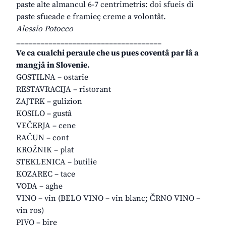
paste alte almancul 6-7 centrimetris: doi sfueis di
paste sfueade e framieç creme a volontât.
Alessio Potocco
____________________________________
Ve ca cualchi peraule che us pues coventâ par lâ a
mangjâ in Slovenie.
GOSTILNA – ostarie
RESTAVRACIJA – ristorant
ZAJTRK – gulizion
KOSILO – gustâ
VEČERJA – cene
RAČUN – cont
KROŽNIK – plat
STEKLENICA – butilie
KOZAREC – tace
VODA – aghe
VINO – vin (BELO VINO – vin blanc; ČRNO VINO –
vin ros)
PIVO – bire