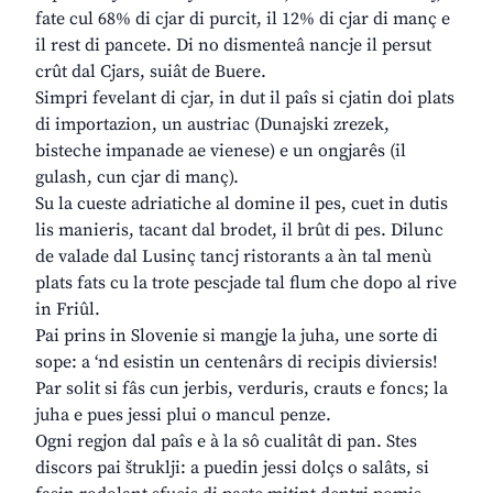
fate cul 68% di cjar di purcit, il 12% di cjar di manç e
il rest di pancete. Di no dismenteâ nancje il persut
crût dal Cjars, suiât de Buere.
Simpri fevelant di cjar, in dut il paîs si cjatin doi plats
di importazion, un austriac (Dunajski zrezek,
bisteche impanade ae vienese) e un ongjarês (il
gulash, cun cjar di manç).
Su la cueste adriatiche al domine il pes, cuet in dutis
lis manieris, tacant dal brodet, il brût di pes. Dilunc
de valade dal Lusinç tancj ristorants a àn tal menù
plats fats cu la trote pescjade tal flum che dopo al rive
in Friûl.
Pai prins in Slovenie si mangje la juha, une sorte di
sope: a ‘nd esistin un centenârs di recipis diviersis!
Par solit si fâs cun jerbis, verduris, crauts e foncs; la
juha e pues jessi plui o mancul penze.
Ogni regjon dal paîs e à la sô cualitât di pan. Stes
discors pai štruklji: a puedin jessi dolçs o salâts, si