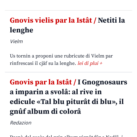
Gnovis vielis par la Istât /
Netiti la
lenghe
Vielm
Us tornin a proponi une rubricute di Vielm par
rinfrescasi il cjâf su la lenghe.
lei di plui +
Gnovis par la Istât /
I Gnognosaurs
a imparin a svolâ: al rive in
edicule «Tal blu piturât di blu», il
gnûf album di colorâ
Redazion