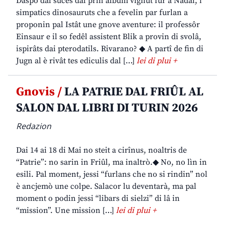
Daspò dal sucès dal prin album vignût fûr a Nadâl, i
simpatics dinosauruts che a fevelin par furlan a
proponin pal Istât une gnove aventure: il professôr
Einsaur e il so fedêl assistent Blik a provin di svolâ,
ispirâts dai pterodatils. Rivarano? ◆ A partî de fin di
Jugn al è rivât tes ediculis dal […]
lei di plui +
Gnovis /
LA PATRIE DAL FRIÛL AL
SALON DAL LIBRI DI TURIN 2026
Redazion
Dai 14 ai 18 di Mai no steit a cirînus, noaltris de
“Patrie”: no sarin in Friûl, ma inaltrò.◆ No, no lìn in
esili. Pal moment, jessi “furlans che no si rindin” nol
è ancjemò une colpe. Salacor lu deventarà, ma pal
moment o podin jessi “libars di sielzi” di lâ in
“mission”. Une mission […]
lei di plui +