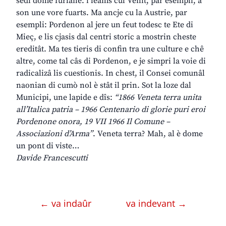
sedi dome furlane: i leams cul Venit, par esempli, a
son une vore fuarts. Ma ancje cu la Austrie, par
esempli: Pordenon al jere un feut todesc te Ete di
Mieç, e lis cjasis dal centri storic a mostrin cheste
ereditât. Ma tes tieris di confin tra une culture e chê
altre, come tal câs di Pordenon, e je simpri la voie di
radicalizâ lis cuestionis. In chest, il Consei comunâl
naonian di cumò nol è stât il prin. Sot la loze dal
Municipi, une lapide e dîs:
“1866 Veneta terra unita
all’Italica patria – 1966 Centenario di glorie puri eroi
Pordenone onora, 19 VII 1966 Il Comune –
Associazioni d’Arma”
. Veneta terra? Mah, al è dome
un pont di viste…
Davide Francescutti
← va indaûr
va indevant →