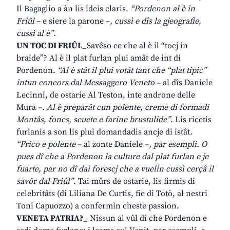
Il Bagaglio a àn lis ideis claris.
“Pordenon al è in
Friûl
– e siere la parone –
, cussì e dîs la gjeografie,
cussì al è”
.
UN TOC DI FRIÛL_
Savêso ce che al è il “tocj in
braide”? Al è il plat furlan plui amât de int di
Pordenon.
“Al è stât il plui votât tant che “plat tipic”
intun concors dal Messaggero Veneto
– al dîs Daniele
Lecinni, de ostarie Al Teston, inte androne delle
Mura –
. Al è preparât cun polente, creme di formadi
Montâs, foncs, scuete e farine brustulide”
. Lis ricetis
furlanis a son lis plui domandadis ancje di istât.
“Frico e polente
– al zonte Daniele –
, par esempli. O
pues dî che a Pordenon la culture dal plat furlan e je
fuarte, par no dî dai forescj che a vuelin cussì cerçâ il
savôr dal Friûl”
. Tai mûrs de ostarie, lis firmis di
celebritâts (di Liliana De Curtis, fie di Totò, al nestri
Toni Capuozzo) a confermin cheste passion.
VENETA PATRIA?_
Nissun al vûl dî che Pordenon e