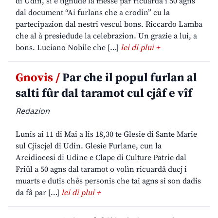
di Udin, si è tignude la messe par ricuardâ i 50 agns
dal document “Ai furlans che a crodin” cu la
partecipazion dal nestri vescul bons. Riccardo Lamba
che al à presiedude la celebrazion. Un grazie a lui, a
bons. Luciano Nobile che […]
lei di plui +
Gnovis /
Par che il popul furlan al
salti fûr dal taramot cul cjâf e vîf
Redazion
Lunis ai 11 di Mai a lis 18,30 te Glesie di Sante Marie
sul Cjiscjel di Udin. Glesie Furlane, cun la
Arcidiocesi di Udine e Clape di Culture Patrie dal
Friûl a 50 agns dal taramot o volìn ricuardâ ducj i
muarts e dutis chês personis che tai agns si son dadis
da fâ par […]
lei di plui +