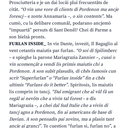
Prosciutteria e je un dai locâi plui frecuentâts de
citât.
“O vin une vore di clients di Pordenon ma ancje
forescj
– e zonte Annamaria –
, o sin contents”
. Ma
cumò, cu la delibare comunâl, podarano ancjemò
“impuartâ” persuts di Sant Denêl? Chei di Parme a
son bielzà pronts.
FURLAN INSIDE_
In vie Dante, invezit, Il Bagaglio al
vent cetantis maiutis par furlan.
“O soi di Spilimberc
– e spieghe la parone Mariagrazia Zannier –
, cussì o
vin scomençât a vendi lis primis maiutis chi a
Pordenon. A son subit plasudis, di chês famosis cun
scrit “Superfurlan” o “Furlan inside” fin a chês
ultimis “Furlans do it better”
. Spiritosis, lis maiutis
lis comprin in tancj.
“Dal emigrant che al vûl fâ un
regâl ai nevôts che a vivin tal forest
– e dîs
Mariagrazia –
, a chei dal Sud Italie che a vivin di
tancj agns a Pordenon, fin ai americans de base di
Davian. A son pensadis pai zovins, ma a plasin tant
ancje ai grancj”
. Te cuestion “furlan sì, furlan no”, a