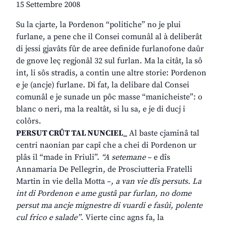
15 Settembre 2008
Su la cjarte, la Pordenon “politiche” no je plui
furlane, a pene che il Consei comunâl al à deliberât
di jessi gjavâts fûr de aree definide furlanofone daûr
de gnove leç regjonâl 32 sul furlan. Ma la citât, la sô
int, li sôs stradis, a contin une altre storie: Pordenon
e je (ancje) furlane. Di fat, la delibare dal Consei
comunâl e je sunade un pôc masse “manicheiste”: o
blanc o neri, ma la realtât, si lu sa, e je di ducj i
colôrs.
PERSUT CRÛT TAL NUNCIEL_
Al baste cjaminâ tal
centri naonian par capî che a chei di Pordenon ur
plâs il “made in Friuli”.
“A setemane
– e dîs
Annamaria De Pellegrin, de Prosciutteria Fratelli
Martin in vie della Motta –
, a van vie dîs persuts. La
int di Pordenon e ame gustâ par furlan, no dome
persut ma ancje mignestre di vuardi e fasûi, polente
cul frico e salade”
. Vierte cinc agns fa, la