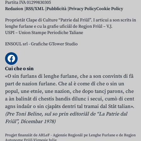
Partita IVA 01299830305
Redazion
RSS/XML
Pubblicità
Privacy Policy
Cookie Policy
Proprietât Clape di Culture “Patrie dal Friûl”. I articui a son scrits in
lenghe furlane e cu la grafie uficiâl de Regjon Friûl – V.J.
USPI – Union Stampe Periodiche Taliane
ENSOUL srl
-
Grafiche GTower Studio
Cui che o sin
«O sin furlans di lenghe furlane, che a son convints di fâ
part de nazion furlane. Che al è come dî che o sin un
popul, une etnie, une nazion, che dopo tancj parons, che
a àn balinât di chestis bandis dilunc i secui, cumò di cent
agns indaûr o sin cjapâts dentri tal tramai dal Stât talian».
(Pre Toni Beline, sul so prin editoriâl de “La Patrie dal
Friûl”, Dicembar 1978)
Progjet finanziât de ARLeF - Agjenzie Regjonâl pe Lenghe Furlane e de Regjon
Autonome Friûl-Vignesie Julie