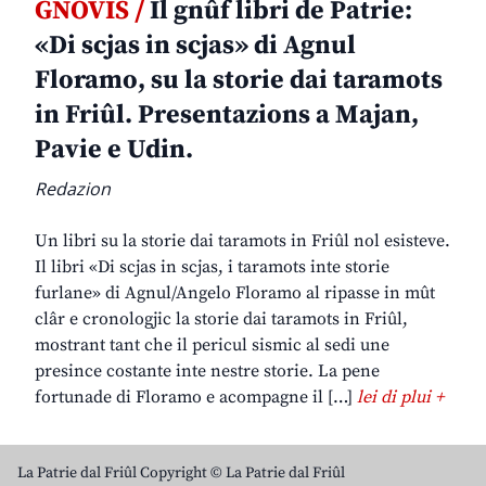
GNOVIS /
Il gnûf libri de Patrie:
«Di scjas in scjas» di Agnul
Floramo, su la storie dai taramots
in Friûl. Presentazions a Majan,
Pavie e Udin.
Redazion
Un libri su la storie dai taramots in Friûl nol esisteve.
Il libri «Di scjas in scjas, i taramots inte storie
furlane» di Agnul/Angelo Floramo al ripasse in mût
clâr e cronologjic la storie dai taramots in Friûl,
mostrant tant che il pericul sismic al sedi une
presince costante inte nestre storie. La pene
fortunade di Floramo e acompagne il […]
lei di plui +
La Patrie dal Friûl Copyright © La Patrie dal Friûl