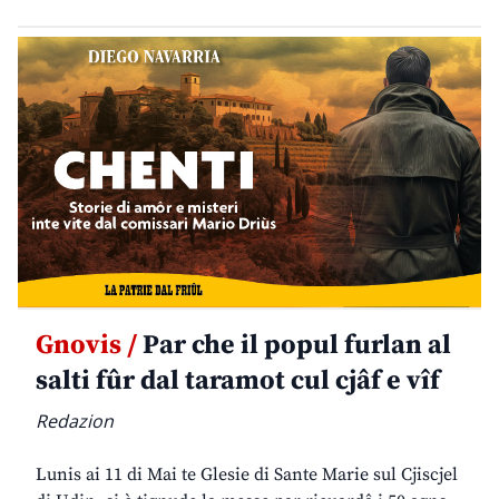
Gnovis /
Par che il popul furlan al
salti fûr dal taramot cul cjâf e vîf
Redazion
Lunis ai 11 di Mai te Glesie di Sante Marie sul Cjiscjel