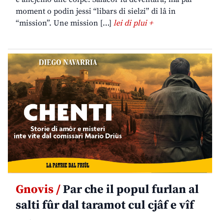
moment o podin jessi “libars di sielzi” di lâ in
“mission”. Une mission […]
lei di plui +
Gnovis /
Par che il popul furlan al
salti fûr dal taramot cul cjâf e vîf