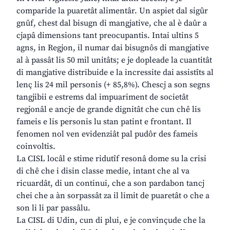
comparide la puaretât alimentâr. Un aspiet dal sigûr
gnûf, chest dal bisugn di mangjative, che al è daûr a
cjapâ dimensions tant preocupantis. Intai ultins 5
agns, in Regjon, il numar dai bisugnôs di mangjative
al à passât lis 50 mil unitâts; e je dopleade la cuantitât
di mangjative distribuide e la incressite dai assistîts al
lenç lis 24 mil personis (+ 85,8%). Chescj a son segns
tangjibii e estrems dal impuariment de societât
regjonâl e ancje de grande dignitât che cun chê lis
fameis e lis personis lu stan patint e frontant. Il
fenomen nol ven evidenziât pal pudôr des fameis
coinvoltis.
La CISL locâl e stime ridutîf resonâ dome su la crisi
di chê che i disin classe medie, intant che al va
ricuardât, di un continui, che a son pardabon tancj
chei che a àn sorpassât za il limit de puaretât o che a
son li li par passâlu.
La CISL di Udin, cun di plui, e je convinçude che la