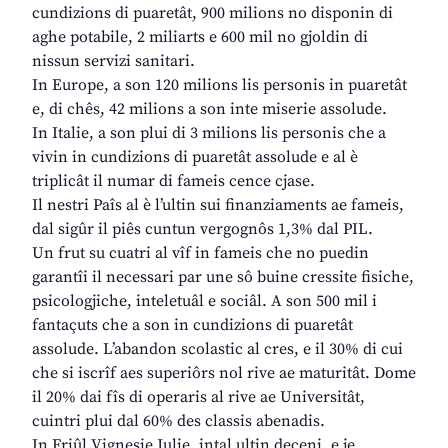
cundizions di puaretât, 900 milions no disponin di
aghe potabile, 2 miliarts e 600 mil no gjoldin di
nissun servizi sanitari.
In Europe, a son 120 milions lis personis in puaretât
e, di chês, 42 milions a son inte miserie assolude.
In Italie, a son plui di 3 milions lis personis che a
vivin in cundizions di puaretât assolude e al è
triplicât il numar di fameis cence cjase.
Il nestri Paîs al è l’ultin sui finanziaments ae fameis,
dal sigûr il piês cuntun vergognôs 1,3% dal PIL.
Un frut su cuatri al vîf in fameis che no puedin
garantîi il necessari par une sô buine cressite fisiche,
psicologjiche, inteletuâl e sociâl. A son 500 mil i
fantaçuts che a son in cundizions di puaretât
assolude. L’abandon scolastic al cres, e il 30% di cui
che si iscrîf aes superiôrs nol rive ae maturitât. Dome
il 20% dai fîs di operaris al rive ae Universitât,
cuintri plui dal 60% des classis abenadis.
In Friûl Vignesie Julie, intal ultin deceni, e je