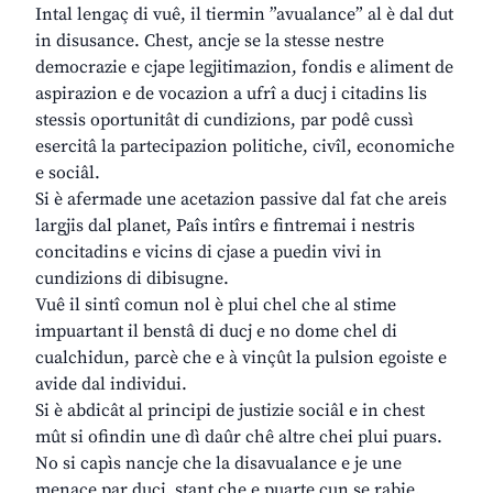
Intal lengaç di vuê, il tiermin ”avualance” al è dal dut
in disusance. Chest, ancje se la stesse nestre
democrazie e cjape legjitimazion, fondis e aliment de
aspirazion e de vocazion a ufrî a ducj i citadins lis
stessis oportunitât di cundizions, par podê cussì
esercitâ la partecipazion politiche, civîl, economiche
e sociâl.
Si è afermade une acetazion passive dal fat che areis
largjis dal planet, Paîs intîrs e fintremai i nestris
concitadins e vicins di cjase a puedin vivi in
cundizions di dibisugne.
Vuê il sintî comun nol è plui chel che al stime
impuartant il benstâ di ducj e no dome chel di
cualchidun, parcè che e à vinçût la pulsion egoiste e
avide dal individui.
Si è abdicât al principi de justizie sociâl e in chest
mût si ofindin une dì daûr chê altre chei plui puars.
No si capìs nancje che la disavualance e je une
menace par ducj, stant che e puarte cun se rabie,