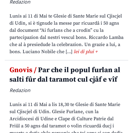
Redazion
Lunis ai 11 di Mai te Glesie di Sante Marie sul Cjiscjel
di Udin, si è tignude la messe par ricuardâ i 50 agns
dal document “Ai furlans che a crodin” cu la
partecipazion dal nestri vescul bons. Riccardo Lamba
che al à presiedude la celebrazion. Un grazie a lui, a
bons. Luciano Nobile che […]
lei di plui +
Gnovis /
Par che il popul furlan al
salti fûr dal taramot cul cjâf e vîf
Redazion
Lunis ai 11 di Mai a lis 18,30 te Glesie di Sante Marie
sul Cjiscjel di Udin. Glesie Furlane, cun la
Arcidiocesi di Udine e Clape di Culture Patrie dal
Friûl a 50 agns dal taramot o volìn ricuardâ ducj i