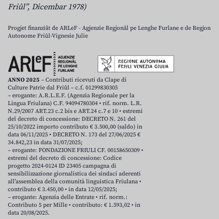
Friûl”, Dicembar 1978)
Progjet finanziât de ARLeF - Agjenzie Regjonâl pe Lenghe Furlane e de Regjon
Autonome Friûl-Vignesie Julie
ANNO 2025
– Contributi ricevuti da Clape di
Culture Patrie dal Friûl – c.f. 01299830305
– erogante: A.R.L.E.F. (Agenzia Regionale per la
Lingua Friulana) C.F. 94094780304 • rif. norm. L.R.
N.29/2007 ART.23 c.2 bis e ART.24 c.7 e 10 • estremi
del decreto di concessione: DECRETO N. 261 del
25/10/2022 importo contributo € 3.500,00 (saldo) in
data 06/11/2025 • DECRETO N. 173 del 27/06/2025 €
34.842,23 in data 31/07/2025;
– erogante: FONDAZIONE FRIULI CF. 00158650309 •
estremi del decreto di concessione: Codice
progetto 2024-0124 ID 23405 campagna di
sensibilizzazione giornalistica dei sindaci aderenti
all’assemblea della comunità linguistica Friulana •
contributo € 3.450,00 • in data 12/05/2025;
– erogante: Agenzia delle Entrate • rif. norm.:
Contributo 5 per Mille • contributo: € 1.593,02 • in
data 20/08/2025.