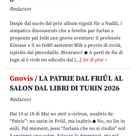
Redazion
Daspò dal sucès dal prin album vignût fûr a Nadâl, i
simpatics dinosauruts che a fevelin par furlan a
proponin pal Istât une gnove aventure: il professôr
Einsaur e il so fedêl assistent Blik a provin di svolâ,
ispirâts dai pterodatils. Rivarano? ◆ A partî de fin di
Jugn al è rivât tes ediculis dal […]
lei di plui +
Gnovis /
LA PATRIE DAL FRIÛL AL
SALON DAL LIBRI DI TURIN 2026
Redazion
Dai 14 ai 18 di Mai no steit a cirînus, noaltris de
“Patrie”: no sarin in Friûl, ma inaltrò.◆ No, no lìn in
esili. Pal moment, jessi “furlans che no si rindin” nol
è ancjemò une colpe. Salacor lu deventarà, ma pal