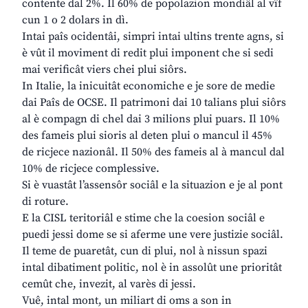
contente dal 2%. Il 60% de popolazion mondiâl al vîf
cun 1 o 2 dolars in dì.
Intai paîs ocidentâi, simpri intai ultins trente agns, si
è vût il moviment di redit plui imponent che si sedi
mai verificât viers chei plui siôrs.
In Italie, la inicuitât economiche e je sore de medie
dai Paîs de OCSE. Il patrimoni dai 10 talians plui siôrs
al è compagn di chel dai 3 milions plui puars. Il 10%
des fameis plui sioris al deten plui o mancul il 45%
de ricjece nazionâl. Il 50% des fameis al à mancul dal
10% de ricjece complessive.
Si è vuastât l’assensôr sociâl e la situazion e je al pont
di roture.
E la CISL teritoriâl e stime che la coesion sociâl e
puedi jessi dome se si aferme une vere justizie sociâl.
Il teme de puaretât, cun di plui, nol à nissun spazi
intal dibatiment politic, nol è in assolût une prioritât
cemût che, invezit, al varès di jessi.
Vuê, intal mont, un miliart di oms a son in