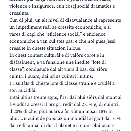
violence e insigurece, cun coscj sociâi dramatics e
cressints.
Cun di plui, un alt nivel di disavualance al rapresente
un impediment reâl ae cressite economiche, e si
varès di capî che “eficience sociâl” e eficience
economiche a van cul stes pas, e che nol pues jessi
cressite in cheste situazion inicue.
In chest contest culturâl e di valôrs corot e in
disfasiment, e va funzione une inedite “lote di
classe”, condusude dal alt viers il bas, dai siôrs
cuintri i puars, dai prins cuintri i ultins.
I risultâts di cheste lote di classe stranie e crudêl a
son micidiâi.
Intai ultins trente agns, l’1% dai plui siôrs dal mont al
à viodût a cressi il propri redit dal 275% e, di cuintri,
il 20% di chei plui puars a àn vût un misar 18% in
plui. Un cuint de popolazion mondiâl al gjolt dal 75%
dal redit anuâl di dut il planet e il cuint plui puar si