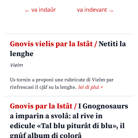
← va indaûr
va indevant →
Gnovis vielis par la Istât /
Netiti la
lenghe
Vielm
Us tornin a proponi une rubricute di Vielm par
rinfrescasi il cjâf su la lenghe.
lei di plui +
Gnovis par la Istât /
I Gnognosaurs
a imparin a svolâ: al rive in
edicule «Tal blu piturât di blu», il
gnûf album di colorâ