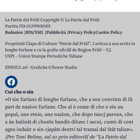
La Patrie dal Friûl Copyright © La Patrie dal Friûl
Partita IVA 01299830305
Redazion
RSS/XML
Pubblicità
Privacy Policy
Cookie Policy
Proprietât Clape di Culture “Patrie dal Friûl”. I articui a son scrits in
lenghe furlane e cu la grafie uficiâl de Regjon Friûl – V.J.
USPI – Union Stampe Periodiche Taliane
ENSOUL srl
-
Grafiche GTower Studio
Cui che o sin
«O sin furlans di lenghe furlane, che a son convints di fâ
part de nazion furlane. Che al è come dî che o sin un
popul, une etnie, une nazion, che dopo tancj parons, che
a àn balinât di chestis bandis dilunc i secui, cumò di cent
agns indaûr o sin cjapâts dentri tal tramai dal Stât talian».
(Pre Toni Beline, sul so prin editoriâl de “La Patrie dal