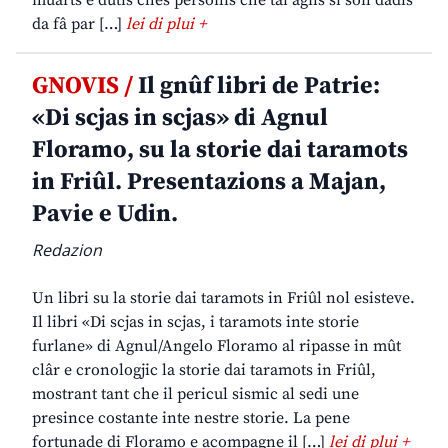
muarts e dutis chês personis che tai agns si son dadis
da fâ par […]
lei di plui +
GNOVIS /
Il gnûf libri de Patrie:
«Di scjas in scjas» di Agnul
Floramo, su la storie dai taramots
in Friûl. Presentazions a Majan,
Pavie e Udin.
Redazion
Un libri su la storie dai taramots in Friûl nol esisteve.
Il libri «Di scjas in scjas, i taramots inte storie
furlane» di Agnul/Angelo Floramo al ripasse in mût
clâr e cronologjic la storie dai taramots in Friûl,
mostrant tant che il pericul sismic al sedi une
presince costante inte nestre storie. La pene
fortunade di Floramo e acompagne il […]
lei di plui +