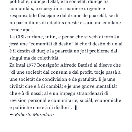
politiche, duncje il Stât, e la societât, duncje lis
comunitâts, a scuegnin in maniere urgjente e
responsabile fâsi cjame dal drame de puaretât, se di
no par milions di citadins cheste e sarà une condane
cence apel.
La CISL furlane, infin, e pense che si vedi di tornâ a
jessi une “comunitât di destin” là che il destin di un al
è il destin di ducj e la puaretât no je il probleme dal
singul ma de coletivitât.
Za intal 1977 Bonsignôr Alfredo Battisti al diseve che
“di une societât dal consum e dal profit, tocje passâ a
une societât de condivision e de gratuitât. E je une
civiltât che e à di cambiâ; e je une gnove mentalitât
che e à di nassi; al è un impegn straordenari di
revision personâl e comunitarie, sociâl, economiche
e politiche che e à di disflorî”. ❚
✒ Roberto Muradore