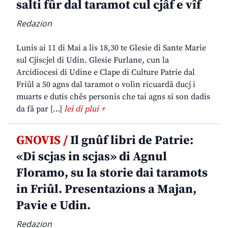
salti fûr dal taramot cul cjâf e vîf
Redazion
Lunis ai 11 di Mai a lis 18,30 te Glesie di Sante Marie
sul Cjiscjel di Udin. Glesie Furlane, cun la
Arcidiocesi di Udine e Clape di Culture Patrie dal
Friûl a 50 agns dal taramot o volìn ricuardâ ducj i
muarts e dutis chês personis che tai agns si son dadis
da fâ par […]
lei di plui +
GNOVIS /
Il gnûf libri de Patrie:
«Di scjas in scjas» di Agnul
Floramo, su la storie dai taramots
in Friûl. Presentazions a Majan,
Pavie e Udin.
Redazion