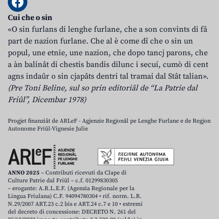
Cui che o sin
«O sin furlans di lenghe furlane, che a son convints di fâ
part de nazion furlane. Che al è come dî che o sin un
popul, une etnie, une nazion, che dopo tancj parons, che
a àn balinât di chestis bandis dilunc i secui, cumò di cent
agns indaûr o sin cjapâts dentri tal tramai dal Stât talian».
(Pre Toni Beline, sul so prin editoriâl de “La Patrie dal
Friûl”, Dicembar 1978)
Progjet finanziât de ARLeF - Agjenzie Regjonâl pe Lenghe Furlane e de Regjon
Autonome Friûl-Vignesie Julie
ANNO 2025
– Contributi ricevuti da Clape di
Culture Patrie dal Friûl – c.f. 01299830305
– erogante: A.R.L.E.F. (Agenzia Regionale per la
Lingua Friulana) C.F. 94094780304 • rif. norm. L.R.
N.29/2007 ART.23 c.2 bis e ART.24 c.7 e 10 • estremi
del decreto di concessione: DECRETO N. 261 del