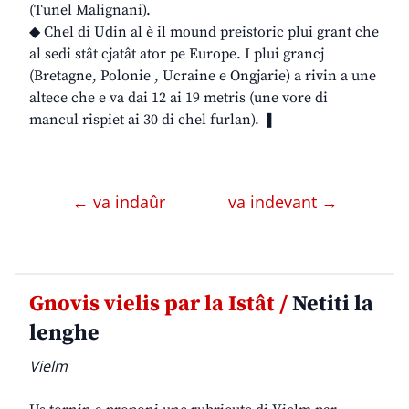
(Tunel Malignani).
◆ Chel di Udin al è il mound preistoric plui grant che
al sedi stât cjatât ator pe Europe. I plui grancj
(Bretagne, Polonie , Ucraine e Ongjarie) a rivin a une
altece che e va dai 12 ai 19 metris (une vore di
mancul rispiet ai 30 di chel furlan). ❚
← va indaûr
va indevant →
Gnovis vielis par la Istât /
Netiti la
lenghe
Vielm