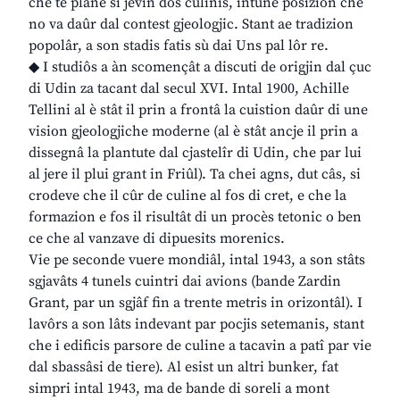
che te plane si jevin dôs culinis, intune posizion che
no va daûr dal contest gjeologjic. Stant ae tradizion
popolâr, a son stadis fatis sù dai Uns pal lôr re.
◆ I studiôs a àn scomençât a discuti de origjin dal çuc
di Udin za tacant dal secul XVI. Intal 1900, Achille
Tellini al è stât il prin a frontâ la cuistion daûr di une
vision gjeologjiche moderne (al è stât ancje il prin a
dissegnâ la plantute dal cjastelîr di Udin, che par lui
al jere il plui grant in Friûl). Ta chei agns, dut câs, si
crodeve che il cûr de culine al fos di cret, e che la
formazion e fos il risultât di un procès tetonic o ben
ce che al vanzave di dipuesits morenics.
Vie pe seconde vuere mondiâl, intal 1943, a son stâts
sgjavâts 4 tunels cuintri dai avions (bande Zardin
Grant, par un sgjâf fin a trente metris in orizontâl). I
lavôrs a son lâts indevant par pocjis setemanis, stant
che i edificis parsore de culine a tacavin a patî par vie
dal sbassâsi de tiere). Al esist un altri bunker, fat
simpri intal 1943, ma de bande di soreli a mont