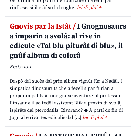
Us tornin a proponi une rubricute di Vielm par
rinfrescasi il cjâf su la lenghe.
lei di plui +
Gnovis par la Istât /
I Gnognosaurs
a imparin a svolâ: al rive in
edicule «Tal blu piturât di blu», il
gnûf album di colorâ
Redazion
Daspò dal sucès dal prin album vignût fûr a Nadâl, i
simpatics dinosauruts che a fevelin par furlan a
proponin pal Istât une gnove aventure: il professôr
Einsaur e il so fedêl assistent Blik a provin di svolâ,
ispirâts dai pterodatils. Rivarano? ◆ A partî de fin di
Jugn al è rivât tes ediculis dal […]
lei di plui +