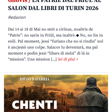
Gnovis /
LA PATRIE DAL FRIÛL AL
SALON DAL LIBRI DI TURIN 2026
Redazion
Dai 14 ai 18 di Mai no steit a cirînus, noaltris de
“Patrie”: no sarin in Friûl, ma inaltrò.◆ No, no lìn in
esili. Pal moment, jessi “furlans che no si rindin” nol
è ancjemò une colpe. Salacor lu deventarà, ma pal
moment o podin jessi “libars di sielzi” di lâ in
“mission”. Une mission […]
lei di plui +