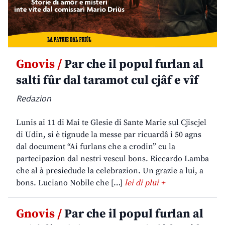
Gnovis /
Par che il popul furlan al
salti fûr dal taramot cul cjâf e vîf
Redazion
Lunis ai 11 di Mai te Glesie di Sante Marie sul Cjiscjel
di Udin, si è tignude la messe par ricuardâ i 50 agns
dal document “Ai furlans che a crodin” cu la
partecipazion dal nestri vescul bons. Riccardo Lamba
che al à presiedude la celebrazion. Un grazie a lui, a
bons. Luciano Nobile che […]
lei di plui +
Gnovis /
Par che il popul furlan al