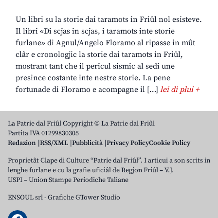
Un libri su la storie dai taramots in Friûl nol esisteve.
Il libri «Di scjas in scjas, i taramots inte storie
furlane» di Agnul/Angelo Floramo al ripasse in mût
clâr e cronologjic la storie dai taramots in Friûl,
mostrant tant che il pericul sismic al sedi une
presince costante inte nestre storie. La pene
fortunade di Floramo e acompagne il […]
lei di plui +
La Patrie dal Friûl Copyright © La Patrie dal Friûl
Partita IVA 01299830305
Redazion
RSS/XML
Pubblicità
Privacy Policy
Cookie Policy
Proprietât Clape di Culture “Patrie dal Friûl”. I articui a son scrits in
lenghe furlane e cu la grafie uficiâl de Regjon Friûl – V.J.
USPI – Union Stampe Periodiche Taliane
ENSOUL srl
-
Grafiche GTower Studio