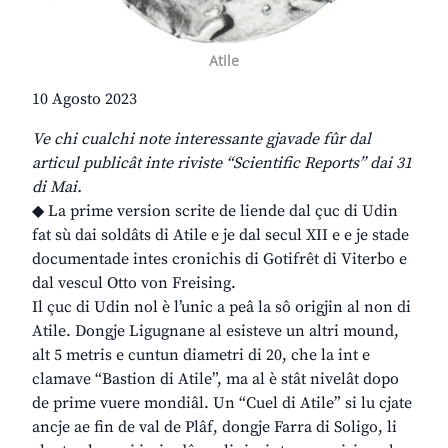
Atile
10 Agosto 2023
Ve chi cualchi note interessante gjavade fûr dal
articul publicât inte riviste “Scientific Reports” dai 31
di Mai.
◆ La prime version scrite de liende dal çuc di Udin
fat sù dai soldâts di Atile e je dal secul XII e e je stade
documentade intes cronichis di Gotifrêt di Viterbo e
dal vescul Otto von Freising.
Il çuc di Udin nol è l’unic a peâ la sô origjin al non di
Atile. Dongje Ligugnane al esisteve un altri mound,
alt 5 metris e cuntun diametri di 20, che la int e
clamave “Bastion di Atile”, ma al è stât nivelât dopo
de prime vuere mondiâl. Un “Cuel di Atile” si lu cjate
ancje ae fin de val de Plâf, dongje Farra di Soligo, li