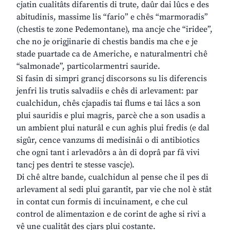
cjatin cualitâts difarentis di trute, daûr dai lûcs e des
abitudinis, massime lis “fario” e chês “marmoradis”
(chestis te zone Pedemontane), ma ancje che “iridee”,
che no je origjinarie di chestis bandis ma che e je
stade puartade ca de Americhe, e naturalmentri chê
“salmonade”, particolarmentri sauride.
Si fasin di simpri grancj discorsons su lis diferencis
jenfri lis trutis salvadiis e chês di arlevament: par
cualchidun, chês cjapadis tai flums e tai lâcs a son
plui sauridis e plui magris, parcè che a son usadis a
un ambient plui naturâl e cun aghis plui fredis (e dal
sigûr, cence vanzums di medisinâi o di antibiotics
che ogni tant i arlevadôrs a àn di doprâ par fâ vivi
tancj pes dentri te stesse vascje).
Di chê altre bande, cualchidun al pense che il pes di
arlevament al sedi plui garantît, par vie che nol è stât
in contat cun formis di incuinament, e che cul
control de alimentazion e de corint de aghe si rivi a
vê une cualitât des cjars plui costante.