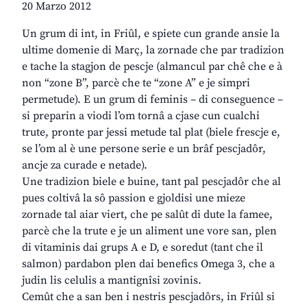
20 Marzo 2012
Un grum di int, in Friûl, e spiete cun grande ansie la
ultime domenie di Març, la zornade che par tradizion
e tache la stagjon de pescje (almancul par chê che e à
non “zone B”, parcè che te “zone A” e je simpri
permetude). E un grum di feminis – di conseguence –
si preparin a viodi l’om tornâ a cjase cun cualchi
trute, pronte par jessi metude tal plat (biele frescje e,
se l’om al è une persone serie e un brâf pescjadôr,
ancje za curade e netade).
Une tradizion biele e buine, tant pal pescjadôr che al
pues coltivâ la sô passion e gjoldisi une mieze
zornade tal aiar viert, che pe salût di dute la famee,
parcè che la trute e je un aliment une vore san, plen
di vitaminis dai grups A e D, e soredut (tant che il
salmon) pardabon plen dai benefics Omega 3, che a
judin lis celulis a mantignîsi zovinis.
Cemût che a san ben i nestris pescjadôrs, in Friûl si