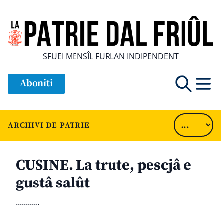
SFUEI MENSÎL FURLAN INDIPENDENT
Aboniti
ARCHIVI DE PATRIE
CUSINE. La trute, pescjâ e
gustâ salût
............