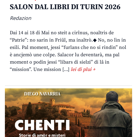
SALON DAL LIBRI DI TURIN 2026
Redazion
Dai 14 ai 18 di Mai no steit a cirînus, noaltris de
“Patrie”: no sarin in Friûl, ma inaltrò.◆ No, no lìn in
esili. Pal moment, jessi “furlans che no si rindin” nol
è ancjemò une colpe. Salacor lu deventarà, ma pal
moment o podin jessi “libars di sielzi” di lâ in
“mission”. Une mission […]
lei di plui +