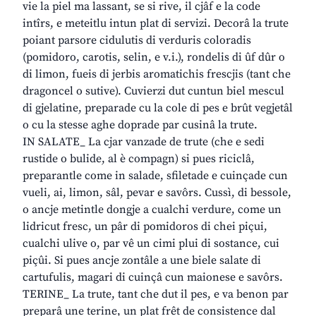
vie la piel ma lassant, se si rive, il cjâf e la code
intîrs, e meteitlu intun plat di servizi. Decorâ la trute
poiant parsore cidulutis di verduris coloradis
(pomidoro, carotis, selin, e v.i.), rondelis di ûf dûr o
di limon, fueis di jerbis aromatichis frescjis (tant che
dragoncel o sutive). Cuvierzi dut cuntun biel mescul
di gjelatine, preparade cu la cole di pes e brût vegjetâl
o cu la stesse aghe doprade par cusinâ la trute.
IN SALATE_ La cjar vanzade de trute (che e sedi
rustide o bulide, al è compagn) si pues riciclâ,
preparantle come in salade, sfiletade e cuinçade cun
vueli, ai, limon, sâl, pevar e savôrs. Cussì, di bessole,
o ancje metintle dongje a cualchi verdure, come un
lidricut fresc, un pâr di pomidoros di chei piçui,
cualchi ulive o, par vê un cimi plui di sostance, cui
piçûi. Si pues ancje zontâle a une biele salate di
cartufulis, magari di cuinçâ cun maionese e savôrs.
TERINE_ La trute, tant che dut il pes, e va benon par
preparâ une terine, un plat frêt de consistence dal