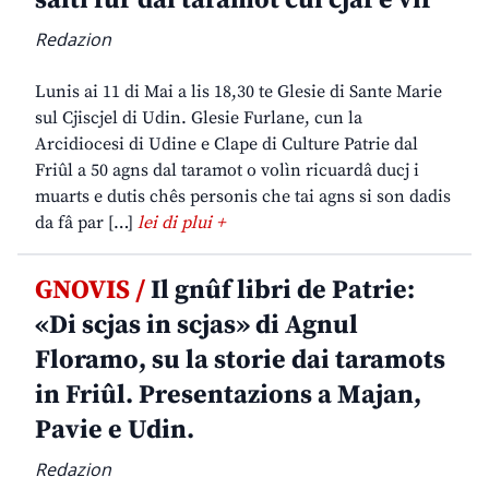
salti fûr dal taramot cul cjâf e vîf
Redazion
Lunis ai 11 di Mai a lis 18,30 te Glesie di Sante Marie
sul Cjiscjel di Udin. Glesie Furlane, cun la
Arcidiocesi di Udine e Clape di Culture Patrie dal
Friûl a 50 agns dal taramot o volìn ricuardâ ducj i
muarts e dutis chês personis che tai agns si son dadis
da fâ par […]
lei di plui +
GNOVIS /
Il gnûf libri de Patrie:
«Di scjas in scjas» di Agnul
Floramo, su la storie dai taramots
in Friûl. Presentazions a Majan,
Pavie e Udin.
Redazion