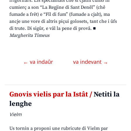
frigorifars. Lis specialitâts che si cjatin cumò in
cumierç a son “La Regjine di Sant Denêl” (chê
fumade a frêt) e “Fîl di fum” (fumade a cjalt), ma
ancje une vore di altris piçui golosets, tant che i ûfs
di trute. Di sigûr, e vâl la pene di provâ. ■
Margherita Timeus
← va indaûr
va indevant →
Gnovis vielis par la Istât /
Netiti la
lenghe
Vielm
Us tornin a proponi une rubricute di Vielm par