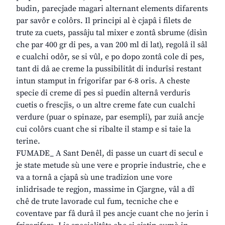
budin, parecjade magari alternant elements difarents
par savôr e colôrs. Il principi al è cjapâ i filets de
trute za cuets, passâju tal mixer e zontâ sbrume (disìn
che par 400 gr di pes, a van 200 ml di lat), regolâ il sâl
e cualchi odôr, se si vûl, e po dopo zontâ cole di pes,
tant di dâ ae creme la pussibilitât di indurîsi restant
intun stamput in frigorifar par 6-8 oris. A cheste
specie di creme di pes si puedin alternâ verduris
cuetis o frescjis, o un altre creme fate cun cualchi
verdure (puar o spinaze, par esempli), par zuiâ ancje
cui colôrs cuant che si ribalte il stamp e si taie la
terine.
FUMADE_ A Sant Denêl, di passe un cuart di secul e
je state metude sù une vere e proprie industrie, che e
va a tornâ a cjapâ sù une tradizion une vore
inlidrisade te regjon, massime in Cjargne, vâl a dî
chê de trute lavorade cul fum, tecniche che e
coventave par fâ durâ il pes ancje cuant che no jerin i