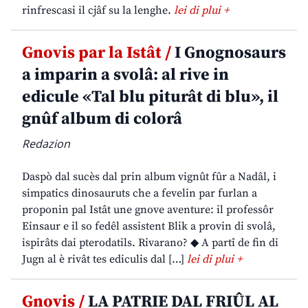
rinfrescasi il cjâf su la lenghe.
lei di plui +
Gnovis par la Istât /
I Gnognosaurs
a imparin a svolâ: al rive in
edicule «Tal blu piturât di blu», il
gnûf album di colorâ
Redazion
Daspò dal sucès dal prin album vignût fûr a Nadâl, i
simpatics dinosauruts che a fevelin par furlan a
proponin pal Istât une gnove aventure: il professôr
Einsaur e il so fedêl assistent Blik a provin di svolâ,
ispirâts dai pterodatils. Rivarano? ◆ A partî de fin di
Jugn al è rivât tes ediculis dal […]
lei di plui +
Gnovis /
LA PATRIE DAL FRIÛL AL