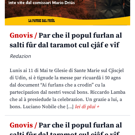
Gnovis /
Par che il popul furlan al
salti fûr dal taramot cul cjâf e vîf
Redazion
Lunis ai 11 di Mai te Glesie di Sante Marie sul Cjiscjel
di Udin, si è tignude la messe par ricuardâ i 50 agns
dal document “Ai furlans che a crodin” cu la
partecipazion dal nestri vescul bons. Riccardo Lamba
che al à presiedude la celebrazion. Un grazie a lui, a
bons. Luciano Nobile che […]
lei di plui +
Gnovis /
Par che il popul furlan al