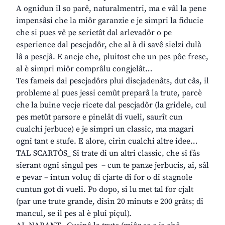
A ognidun il so parê, naturalmentri, ma e vâl la pene
impensâsi che la miôr garanzie e je simpri la fiducie
che si pues vê pe serietât dal arlevadôr o pe
esperience dal pescjadôr, che al à di savê sielzi dulà
lâ a pescjâ. E ancje che, pluitost che un pes pôc fresc,
al è simpri miôr comprâlu congjelât…
Tes fameis dai pescjadôrs plui discjadenâts, dut câs, il
probleme al pues jessi cemût preparâ la trute, parcè
che la buine vecje ricete dal pescjadôr (la gridele, cul
pes metût parsore e pinelât di vueli, saurît cun
cualchi jerbuce) e je simpri un classic, ma magari
ogni tant e stufe. E alore, cirìn cualchi altre idee…
TAL SCARTÒS_ Si trate di un altri classic, che si fâs
sierant ogni singul pes – cun te panze jerbucis, ai, sâl
e pevar – intun voluç di cjarte di for o di stagnole
cuntun got di vueli. Po dopo, si lu met tal for cjalt
(par une trute grande, disìn 20 minuts e 200 grâts; di
mancul, se il pes al è plui piçul).