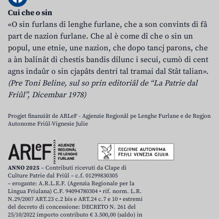
Cui che o sin
«O sin furlans di lenghe furlane, che a son convints di fâ
part de nazion furlane. Che al è come dî che o sin un
popul, une etnie, une nazion, che dopo tancj parons, che
a àn balinât di chestis bandis dilunc i secui, cumò di cent
agns indaûr o sin cjapâts dentri tal tramai dal Stât talian».
(Pre Toni Beline, sul so prin editoriâl de “La Patrie dal
Friûl”, Dicembar 1978)
Progjet finanziât de ARLeF - Agjenzie Regjonâl pe Lenghe Furlane e de Regjon
Autonome Friûl-Vignesie Julie
ANNO 2025
– Contributi ricevuti da Clape di
Culture Patrie dal Friûl – c.f. 01299830305
– erogante: A.R.L.E.F. (Agenzia Regionale per la
Lingua Friulana) C.F. 94094780304 • rif. norm. L.R.
N.29/2007 ART.23 c.2 bis e ART.24 c.7 e 10 • estremi
del decreto di concessione: DECRETO N. 261 del
25/10/2022 importo contributo € 3.500,00 (saldo) in