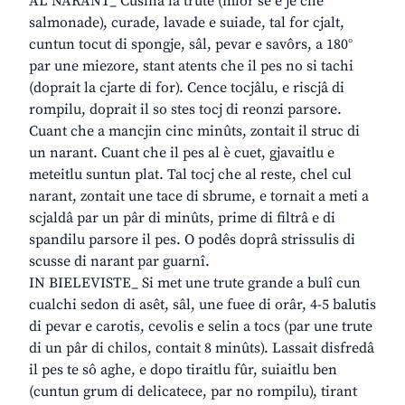
AL NARANT_ Cusinâ la trute (miôr se e je chê
salmonade), curade, lavade e suiade, tal for cjalt,
cuntun tocut di spongje, sâl, pevar e savôrs, a 180°
par une miezore, stant atents che il pes no si tachi
(doprait la cjarte di for). Cence tocjâlu, e riscjâ di
rompilu, doprait il so stes tocj di reonzi parsore.
Cuant che a mancjin cinc minûts, zontait il struc di
un narant. Cuant che il pes al è cuet, gjavaitlu e
meteitlu suntun plat. Tal tocj che al reste, chel cul
narant, zontait une tace di sbrume, e tornait a meti a
scjaldâ par un pâr di minûts, prime di filtrâ e di
spandilu parsore il pes. O podês doprâ strissulis di
scusse di narant par guarnî.
IN BIELEVISTE_ Si met une trute grande a bulî cun
cualchi sedon di asêt, sâl, une fuee di orâr, 4-5 balutis
di pevar e carotis, cevolis e selin a tocs (par une trute
di un pâr di chilos, contait 8 minûts). Lassait disfredâ
il pes te sô aghe, e dopo tiraitlu fûr, suiaitlu ben
(cuntun grum di delicatece, par no rompilu), tirant