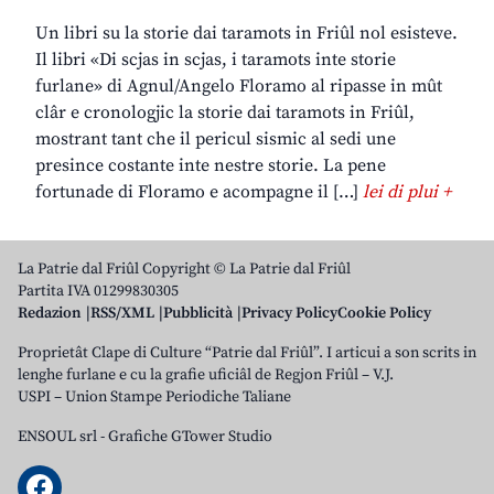
Un libri su la storie dai taramots in Friûl nol esisteve.
Il libri «Di scjas in scjas, i taramots inte storie
furlane» di Agnul/Angelo Floramo al ripasse in mût
clâr e cronologjic la storie dai taramots in Friûl,
mostrant tant che il pericul sismic al sedi une
presince costante inte nestre storie. La pene
fortunade di Floramo e acompagne il […]
lei di plui +
La Patrie dal Friûl Copyright © La Patrie dal Friûl
Partita IVA 01299830305
Redazion
RSS/XML
Pubblicità
Privacy Policy
Cookie Policy
Proprietât Clape di Culture “Patrie dal Friûl”. I articui a son scrits in
lenghe furlane e cu la grafie uficiâl de Regjon Friûl – V.J.
USPI – Union Stampe Periodiche Taliane
ENSOUL srl
-
Grafiche GTower Studio