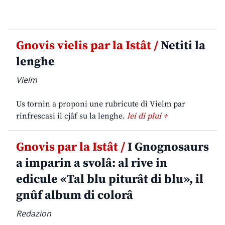
Gnovis vielis par la Istât /
Netiti la
lenghe
Vielm
Us tornin a proponi une rubricute di Vielm par
rinfrescasi il cjâf su la lenghe.
lei di plui +
Gnovis par la Istât /
I Gnognosaurs
a imparin a svolâ: al rive in
edicule «Tal blu piturât di blu», il
gnûf album di colorâ
Redazion