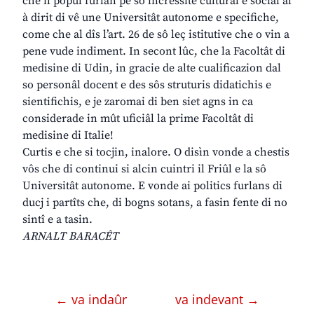
che il popul furlan pe sô incressite culturâl e sociâl al
à dirit di vê une Universitât autonome e specifiche,
come che al dîs l’art. 26 de sô leç istitutive che o vin a
pene vude indiment. In secont lûc, che la Facoltât di
medisine di Udin, in gracie de alte cualificazion dal
so personâl docent e des sôs struturis didatichis e
sientifichis, e je zaromai di ben siet agns in ca
considerade in mût uficiâl la prime Facoltât di
medisine di Italie!
Curtis e che si tocjin, inalore. O disìn vonde a chestis
vôs che di continui si alcin cuintri il Friûl e la sô
Universitât autonome. E vonde ai politics furlans di
ducj i partîts che, di bogns sotans, a fasin fente di no
sintî e a tasin.
ARNALT BARACÊT
← va indaûr
va indevant →