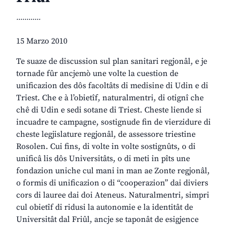
............
15 Marzo 2010
Te suaze de discussion sul plan sanitari regjonâl, e je
tornade fûr ancjemò une volte la cuestion de
unificazion des dôs facoltâts di medisine di Udin e di
Triest. Che e à l’obietîf, naturalmentri, di otignî che
chê di Udin e sedi sotane di Triest. Cheste liende si
incuadre te campagne, sostignude fin de vierzidure di
cheste legjislature regjonâl, de assessore triestine
Rosolen. Cui fins, di volte in volte sostignûts, o di
unificâ lis dôs Universitâts, o di meti in pîts une
fondazion uniche cul mani in man ae Zonte regjonâl,
o formis di unificazion o di “cooperazion” dai diviers
cors di lauree dai doi Ateneus. Naturalmentri, simpri
cul obietîf di ridusi la autonomie e la identitât de
Universitât dal Friûl, ancje se taponât de esigjence