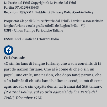
La Patrie dal Friûl Copyright © La Patrie dal Friûl
Partita IVA 01299830305
Redazion
RSS/XML
Pubblicità
Privacy Policy
Cookie Policy
Proprietât Clape di Culture “Patrie dal Friûl”. I articui a son scrits in
lenghe furlane e cu la grafie uficiâl de Regjon Friûl – V.J.
USPI – Union Stampe Periodiche Taliane
ENSOUL srl
-
Grafiche GTower Studio
Cui che o sin
«O sin furlans di lenghe furlane, che a son convints di fâ
part de nazion furlane. Che al è come dî che o sin un
popul, une etnie, une nazion, che dopo tancj parons, che
a àn balinât di chestis bandis dilunc i secui, cumò di cent
agns indaûr o sin cjapâts dentri tal tramai dal Stât talian».
(Pre Toni Beline, sul so prin editoriâl de “La Patrie dal
Friûl”, Dicembar 1978)