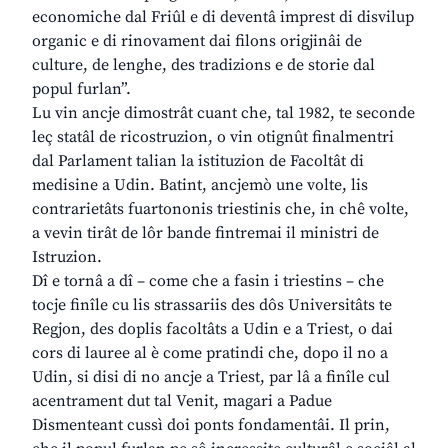
economiche dal Friûl e di deventâ imprest di disvilup
organic e di rinovament dai filons origjinâi de
culture, de lenghe, des tradizions e de storie dal
popul furlan”.
Lu vin ancje dimostrât cuant che, tal 1982, te seconde
leç statâl de ricostruzion, o vin otignût finalmentri
dal Parlament talian la istituzion de Facoltât di
medisine a Udin. Batint, ancjemò une volte, lis
contrarietâts fuartononis triestinis che, in chê volte,
a vevin tirât de lôr bande fintremai il ministri de
Istruzion.
Dî e tornâ a dî – come che a fasin i triestins – che
tocje finîle cu lis strassariis des dôs Universitâts te
Regjon, des doplis facoltâts a Udin e a Triest, o dai
cors di lauree al è come pratindi che, dopo il no a
Udin, si disi di no ancje a Triest, par lâ a finîle cul
acentrament dut tal Venit, magari a Padue
Dismenteant cussì doi ponts fondamentâi. Il prin,