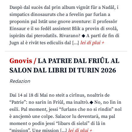
Daspò dal sucès dal prin album vignût fûr a Nadâl, i
simpatics dinosauruts che a fevelin par furlan a
proponin pal Istât une gnove aventure: il professôr
Einsaur e il so fedêl assistent Blik a provin di svolâ,
ispirâts dai pterodatils. Rivarano? ◆ A partî de fin di
Jugn al è rivât tes ediculis dal […]
lei di plui +
Gnovis /
LA PATRIE DAL FRIÛL AL
SALON DAL LIBRI DI TURIN 2026
Redazion
Dai 14 ai 18 di Mai no steit a cirînus, noaltris de
“Patrie”: no sarin in Friûl, ma inaltrò.◆ No, no lìn in
esili. Pal moment, jessi “furlans che no si rindin” nol
è ancjemò une colpe. Salacor lu deventarà, ma pal
moment o podin jessi “libars di sielzi” di lâ in
“mission”. Une mission […]
lei di plui +