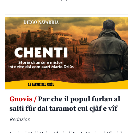
Gnovis /
Par che il popul furlan al
salti fûr dal taramot cul cjâf e vîf
Redazion