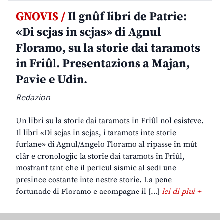
GNOVIS /
Il gnûf libri de Patrie:
«Di scjas in scjas» di Agnul
Floramo, su la storie dai taramots
in Friûl. Presentazions a Majan,
Pavie e Udin.
Redazion
Un libri su la storie dai taramots in Friûl nol esisteve.
Il libri «Di scjas in scjas, i taramots inte storie
furlane» di Agnul/Angelo Floramo al ripasse in mût
clâr e cronologjic la storie dai taramots in Friûl,
mostrant tant che il pericul sismic al sedi une
presince costante inte nestre storie. La pene
fortunade di Floramo e acompagne il […]
lei di plui +