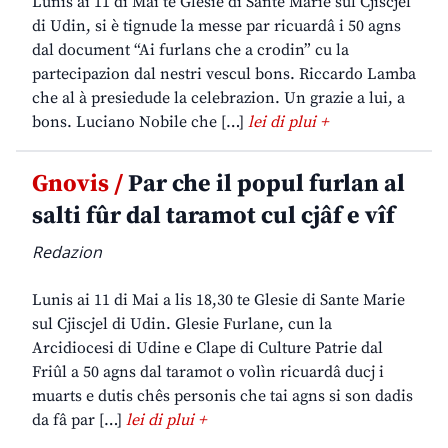
Lunis ai 11 di Mai te Glesie di Sante Marie sul Cjiscjel
di Udin, si è tignude la messe par ricuardâ i 50 agns
dal document “Ai furlans che a crodin” cu la
partecipazion dal nestri vescul bons. Riccardo Lamba
che al à presiedude la celebrazion. Un grazie a lui, a
bons. Luciano Nobile che […]
lei di plui +
Gnovis /
Par che il popul furlan al
salti fûr dal taramot cul cjâf e vîf
Redazion
Lunis ai 11 di Mai a lis 18,30 te Glesie di Sante Marie
sul Cjiscjel di Udin. Glesie Furlane, cun la
Arcidiocesi di Udine e Clape di Culture Patrie dal
Friûl a 50 agns dal taramot o volìn ricuardâ ducj i
muarts e dutis chês personis che tai agns si son dadis
da fâ par […]
lei di plui +