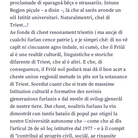
proclamade di sparagnâ bêçs e strassariis. Intune
Regjon piçule – a disin –, là che al sarès avonde un
sôl Istitût universitari. Naturalmentri, chel di
Triest…!
Ae fonde di chest resonament triestin ( ma ancje di
cualchi furlan cence patrie ), e je simpri chê: di no vê
capît ni cincuante agns indaûr, ni cumò, che il Friûl
al è une realtât culturâl, linguistiche e storiche
difarente di Triest, che al è altri. E che, di
conseguence, il Friûl nol podarà mai dâ il bon acet a
cheste union regjonâl metude in pîts sot la sotanance
di Triest. Soredut cuant che si trate de massime
Istituzion culturâl e formative des zovinis
gjenerazions furlanis e dal motôr di svilup gjenerâl
de nestre tiere. Dut chest, noaltris furlans lu vin
dimostrât cun tantis bataiis di popul par otignî la
nestre Universitât autonome che – come che al dîs
l’articul 26 de sô leç istitutive dal 1977 – e à il compit
di “contribuî al progrès civîl, sociâl, ae rinassite