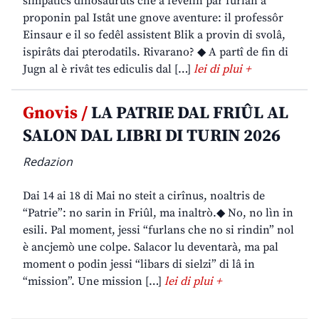
simpatics dinosauruts che a fevelin par furlan a
proponin pal Istât une gnove aventure: il professôr
Einsaur e il so fedêl assistent Blik a provin di svolâ,
ispirâts dai pterodatils. Rivarano? ◆ A partî de fin di
Jugn al è rivât tes ediculis dal […]
lei di plui +
Gnovis /
LA PATRIE DAL FRIÛL AL
SALON DAL LIBRI DI TURIN 2026
Redazion
Dai 14 ai 18 di Mai no steit a cirînus, noaltris de
“Patrie”: no sarin in Friûl, ma inaltrò.◆ No, no lìn in
esili. Pal moment, jessi “furlans che no si rindin” nol
è ancjemò une colpe. Salacor lu deventarà, ma pal
moment o podin jessi “libars di sielzi” di lâ in
“mission”. Une mission […]
lei di plui +