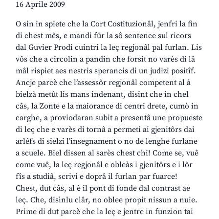
16 Aprile 2009
O sin in spiete che la Cort Costituzionâl, jenfri la fin
di chest mês, e mandi fûr la sô sentence sul ricors
dal Guvier Prodi cuintri la leç regjonâl pal furlan. Lis
vôs che a circolin a pandin che forsit no varès di lâ
mâl rispiet aes nestris sperancis di un judizi positîf.
Ancje parcè che l’assessôr regjonâl competent al à
bielzà metût lis mans indenant, disint che in chel
câs, la Zonte e la maiorance di centri drete, cumò in
carghe, a proviodaran subit a presentâ une propueste
di leç che e varès di tornâ a permeti ai gjenitôrs dai
arlêfs di sielzi l’insegnament o no de lenghe furlane
a scuele. Biel dissen al sarès chest chi! Come se, vuê
come vuê, la leç regjonâl e obleàs i gjenitôrs e i lôr
fîs a studiâ, scrivi e doprâ il furlan par fuarce!
Chest, dut câs, al è il pont di fonde dal contrast ae
leç. Che, disìnlu clâr, no oblee propit nissun a nuie.
Prime di dut parcè che la leç e jentre in funzion tai