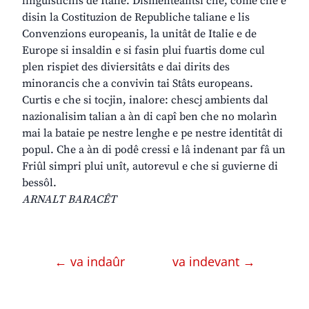
linguistichis de Italie. Dismenteantsi che, come che e
disin la Costituzion de Republiche taliane e lis
Convenzions europeanis, la unitât de Italie e de
Europe si insaldin e si fasin plui fuartis dome cul
plen rispiet des diviersitâts e dai dirits des
minorancis che a convivin tai Stâts europeans.
Curtis e che si tocjin, inalore: chescj ambients dal
nazionalisim talian a àn di capî ben che no molarìn
mai la bataie pe nestre lenghe e pe nestre identitât di
popul. Che a àn di podê cressi e lâ indenant par fâ un
Friûl simpri plui unît, autorevul e che si guvierne di
bessôl.
ARNALT BARACÊT
← va indaûr
va indevant →