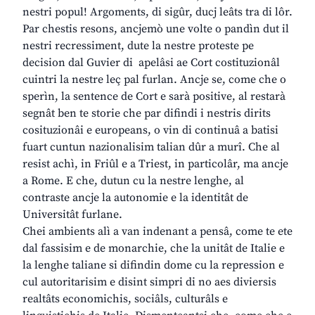
nestri popul! Argoments, di sigûr, ducj leâts tra di lôr.
Par chestis resons, ancjemò une volte o pandìn dut il
nestri recressiment, dute la nestre proteste pe
decision dal Guvier di apelâsi ae Cort costituzionâl
cuintri la nestre leç pal furlan. Ancje se, come che o
sperìn, la sentence de Cort e sarà positive, al restarà
segnât ben te storie che par difindi i nestris dirits
cosituzionâi e europeans, o vin di continuâ a batisi
fuart cuntun nazionalisim talian dûr a murî. Che al
resist achì, in Friûl e a Triest, in particolâr, ma ancje
a Rome. E che, dutun cu la nestre lenghe, al
contraste ancje la autonomie e la identitât de
Universitât furlane.
Chei ambients alì a van indenant a pensâ, come te ete
dal fassisim e de monarchie, che la unitât de Italie e
la lenghe taliane si difindin dome cu la repression e
cul autoritarisim e disint simpri di no aes diviersis
realtâts economichis, sociâls, culturâls e