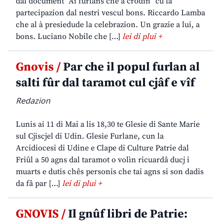
dal document “Ai furlans che a crodin” cu la
partecipazion dal nestri vescul bons. Riccardo Lamba
che al à presiedude la celebrazion. Un grazie a lui, a
bons. Luciano Nobile che […]
lei di plui +
Gnovis /
Par che il popul furlan al
salti fûr dal taramot cul cjâf e vîf
Redazion
Lunis ai 11 di Mai a lis 18,30 te Glesie di Sante Marie
sul Cjiscjel di Udin. Glesie Furlane, cun la
Arcidiocesi di Udine e Clape di Culture Patrie dal
Friûl a 50 agns dal taramot o volìn ricuardâ ducj i
muarts e dutis chês personis che tai agns si son dadis
da fâ par […]
lei di plui +
GNOVIS /
Il gnûf libri de Patrie: