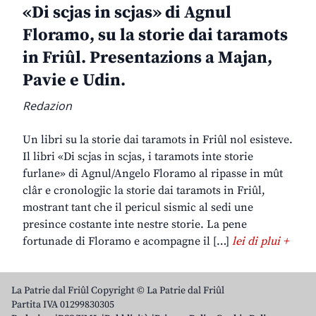
«Di scjas in scjas» di Agnul
Floramo, su la storie dai taramots
in Friûl. Presentazions a Majan,
Pavie e Udin.
Redazion
Un libri su la storie dai taramots in Friûl nol esisteve.
Il libri «Di scjas in scjas, i taramots inte storie
furlane» di Agnul/Angelo Floramo al ripasse in mût
clâr e cronologjic la storie dai taramots in Friûl,
mostrant tant che il pericul sismic al sedi une
presince costante inte nestre storie. La pene
fortunade di Floramo e acompagne il […]
lei di plui +
La Patrie dal Friûl Copyright © La Patrie dal Friûl
Partita IVA 01299830305