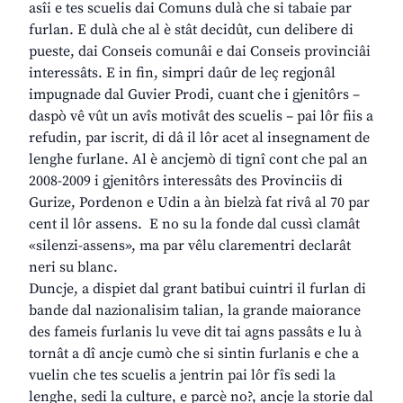
asîi e tes scuelis dai Comuns dulà che si tabaie par
furlan. E dulà che al è stât decidût, cun delibere di
pueste, dai Conseis comunâi e dai Conseis provinciâi
interessâts. E in fin, simpri daûr de leç regjonâl
impugnade dal Guvier Prodi, cuant che i gjenitôrs –
daspò vê vût un avîs motivât des scuelis – pai lôr fiis a
refudin, par iscrit, di dâ il lôr acet al insegnament de
lenghe furlane. Al è ancjemò di tignî cont che pal an
2008-2009 i gjenitôrs interessâts des Provinciis di
Gurize, Pordenon e Udin a àn bielzà fat rivâ al 70 par
cent il lôr assens. E no su la fonde dal cussì clamât
«silenzi-assens», ma par vêlu clarementri declarât
neri su blanc.
Duncje, a dispiet dal grant batibui cuintri il furlan di
bande dal nazionalisim talian, la grande maiorance
des fameis furlanis lu veve dit tai agns passâts e lu à
tornât a dî ancje cumò che si sintin furlanis e che a
vuelin che tes scuelis a jentrin pai lôr fîs sedi la
lenghe, sedi la culture, e parcè no?, ancje la storie dal