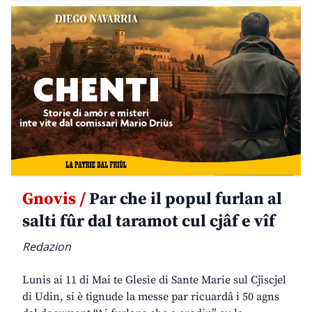
Gnovis /
Par che il popul furlan al
salti fûr dal taramot cul cjâf e vîf
Redazion
Lunis ai 11 di Mai te Glesie di Sante Marie sul Cjiscjel
di Udin, si è tignude la messe par ricuardâ i 50 agns