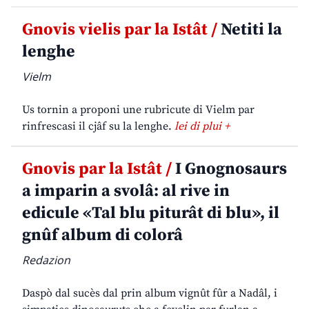
Gnovis vielis par la Istât /
Netiti la
lenghe
Vielm
Us tornin a proponi une rubricute di Vielm par
rinfrescasi il cjâf su la lenghe.
lei di plui +
Gnovis par la Istât /
I Gnognosaurs
a imparin a svolâ: al rive in
edicule «Tal blu piturât di blu», il
gnûf album di colorâ
Redazion
Daspò dal sucès dal prin album vignût fûr a Nadâl, i