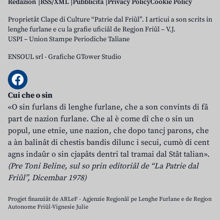
Redazion
RSS/XML
Pubblicità
Privacy Policy
Cookie Policy
Proprietât Clape di Culture “Patrie dal Friûl”. I articui a son scrits in
lenghe furlane e cu la grafie uficiâl de Regjon Friûl – V.J.
USPI – Union Stampe Periodiche Taliane
ENSOUL srl
-
Grafiche GTower Studio
Cui che o sin
«O sin furlans di lenghe furlane, che a son convints di fâ
part de nazion furlane. Che al è come dî che o sin un
popul, une etnie, une nazion, che dopo tancj parons, che
a àn balinât di chestis bandis dilunc i secui, cumò di cent
agns indaûr o sin cjapâts dentri tal tramai dal Stât talian».
(Pre Toni Beline, sul so prin editoriâl de “La Patrie dal
Friûl”, Dicembar 1978)
Progjet finanziât de ARLeF - Agjenzie Regjonâl pe Lenghe Furlane e de Regjon
Autonome Friûl-Vignesie Julie