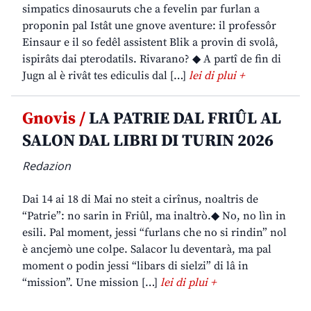
simpatics dinosauruts che a fevelin par furlan a
proponin pal Istât une gnove aventure: il professôr
Einsaur e il so fedêl assistent Blik a provin di svolâ,
ispirâts dai pterodatils. Rivarano? ◆ A partî de fin di
Jugn al è rivât tes ediculis dal […]
lei di plui +
Gnovis /
LA PATRIE DAL FRIÛL AL
SALON DAL LIBRI DI TURIN 2026
Redazion
Dai 14 ai 18 di Mai no steit a cirînus, noaltris de
“Patrie”: no sarin in Friûl, ma inaltrò.◆ No, no lìn in
esili. Pal moment, jessi “furlans che no si rindin” nol
è ancjemò une colpe. Salacor lu deventarà, ma pal
moment o podin jessi “libars di sielzi” di lâ in
“mission”. Une mission […]
lei di plui +