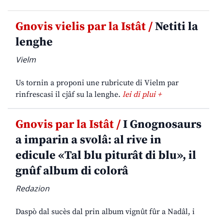
Gnovis vielis par la Istât /
Netiti la
lenghe
Vielm
Us tornin a proponi une rubricute di Vielm par
rinfrescasi il cjâf su la lenghe.
lei di plui +
Gnovis par la Istât /
I Gnognosaurs
a imparin a svolâ: al rive in
edicule «Tal blu piturât di blu», il
gnûf album di colorâ
Redazion
Daspò dal sucès dal prin album vignût fûr a Nadâl, i