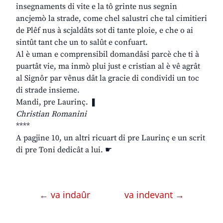
insegnaments di vite e la tô grinte nus segnin
ancjemò la strade, come chel salustri che tal cimitieri
de Plêf nus à scjaldâts sot di tante ploie, e che o ai
sintût tant che un to salût e confuart.
Al è uman e comprensibil domandâsi parcè che ti à
puartât vie, ma inmò plui just e cristian al è vê agrât
al Signôr par vênus dât la gracie di condividi un toc
di strade insieme.
Mandi, pre Laurinç. ❚
Christian Romanini
****
A pagjine 10, un altri ricuart di pre Laurinç e un scrit
di pre Toni dedicât a lui. ☛
← va indaûr
va indevant →