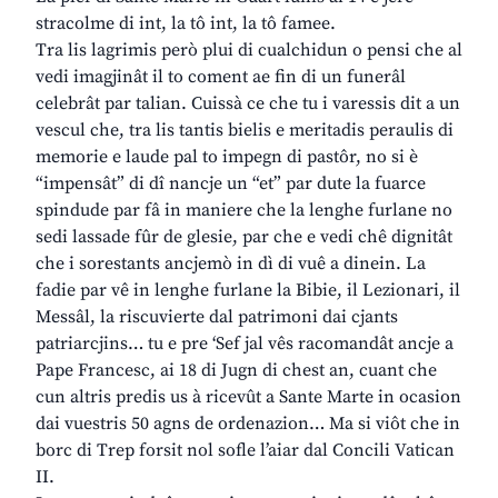
stracolme di int, la tô int, la tô famee.
Tra lis lagrimis però plui di cualchidun o pensi che al
vedi imagjinât il to coment ae fin di un funerâl
celebrât par talian. Cuissà ce che tu i varessis dit a un
vescul che, tra lis tantis bielis e meritadis peraulis di
memorie e laude pal to impegn di pastôr, no si è
“impensât” di dî nancje un “et” par dute la fuarce
spindude par fâ in maniere che la lenghe furlane no
sedi lassade fûr de glesie, par che e vedi chê dignitât
che i sorestants ancjemò in dì di vuê a dinein. La
fadie par vê in lenghe furlane la Bibie, il Lezionari, il
Messâl, la riscuvierte dal patrimoni dai cjants
patriarcjins… tu e pre ‘Sef jal vês racomandât ancje a
Pape Francesc, ai 18 di Jugn di chest an, cuant che
cun altris predis us à ricevût a Sante Marte in ocasion
dai vuestris 50 agns de ordenazion… Ma si viôt che in
borc di Trep forsit nol sofle l’aiar dal Concili Vatican
II.