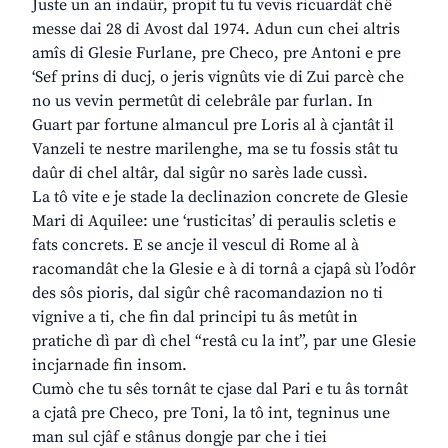
Juste un an indaûr, propit tu tu vevis ricuardât chê
messe dai 28 di Avost dal 1974. Adun cun chei altris
amîs di Glesie Furlane, pre Checo, pre Antoni e pre
‘Sef prins di ducj, o jeris vignûts vie di Zui parcè che
no us vevin permetût di celebrâle par furlan. In
Guart par fortune almancul pre Loris al à cjantât il
Vanzeli te nestre marilenghe, ma se tu fossis stât tu
daûr di chel altâr, dal sigûr no sarès lade cussì.
La tô vite e je stade la declinazion concrete de Glesie
Mari di Aquilee: une ‘rusticitas’ di peraulis scletis e
fats concrets. E se ancje il vescul di Rome al à
racomandât che la Glesie e à di tornâ a cjapâ sù l’odôr
des sôs pioris, dal sigûr chê racomandazion no ti
vignive a ti, che fin dal principi tu âs metût in
pratiche dì par dì chel “restâ cu la int”, par une Glesie
incjarnade fin insom.
Cumò che tu sês tornât te cjase dal Pari e tu âs tornât
a cjatâ pre Checo, pre Toni, la tô int, tegninus une
man sul cjâf e stânus dongje par che i tiei