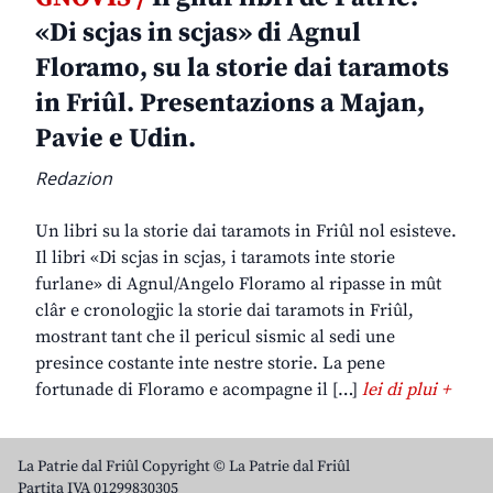
«Di scjas in scjas» di Agnul
Floramo, su la storie dai taramots
in Friûl. Presentazions a Majan,
Pavie e Udin.
Redazion
Un libri su la storie dai taramots in Friûl nol esisteve.
Il libri «Di scjas in scjas, i taramots inte storie
furlane» di Agnul/Angelo Floramo al ripasse in mût
clâr e cronologjic la storie dai taramots in Friûl,
mostrant tant che il pericul sismic al sedi une
presince costante inte nestre storie. La pene
fortunade di Floramo e acompagne il […]
lei di plui +
La Patrie dal Friûl Copyright © La Patrie dal Friûl
Partita IVA 01299830305