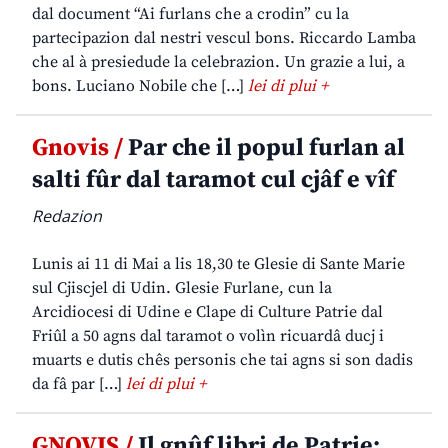
dal document “Ai furlans che a crodin” cu la
partecipazion dal nestri vescul bons. Riccardo Lamba
che al à presiedude la celebrazion. Un grazie a lui, a
bons. Luciano Nobile che […]
lei di plui +
Gnovis /
Par che il popul furlan al
salti fûr dal taramot cul cjâf e vîf
Redazion
Lunis ai 11 di Mai a lis 18,30 te Glesie di Sante Marie
sul Cjiscjel di Udin. Glesie Furlane, cun la
Arcidiocesi di Udine e Clape di Culture Patrie dal
Friûl a 50 agns dal taramot o volìn ricuardâ ducj i
muarts e dutis chês personis che tai agns si son dadis
da fâ par […]
lei di plui +
GNOVIS /
Il gnûf libri de Patrie: