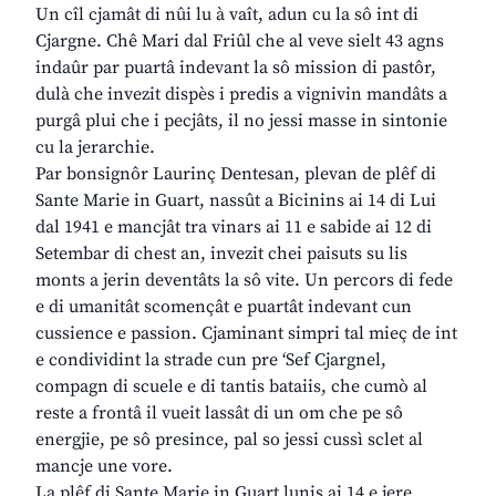
Un cîl cjamât di nûi lu à vaît, adun cu la sô int di
Cjargne. Chê Mari dal Friûl che al veve sielt 43 agns
indaûr par puartâ indevant la sô mission di pastôr,
dulà che invezit dispès i predis a vignivin mandâts a
purgâ plui che i pecjâts, il no jessi masse in sintonie
cu la jerarchie.
Par bonsignôr Laurinç Dentesan, plevan de plêf di
Sante Marie in Guart, nassût a Bicinins ai 14 di Lui
dal 1941 e mancjât tra vinars ai 11 e sabide ai 12 di
Setembar di chest an, invezit chei paisuts su lis
monts a jerin deventâts la sô vite. Un percors di fede
e di umanitât scomençât e puartât indevant cun
cussience e passion. Cjaminant simpri tal mieç de int
e condividint la strade cun pre ‘Sef Cjargnel,
compagn di scuele e di tantis bataiis, che cumò al
reste a frontâ il vueit lassât di un om che pe sô
energjie, pe sô presince, pal so jessi cussì sclet al
mancje une vore.
La plêf di Sante Marie in Guart lunis ai 14 e jere