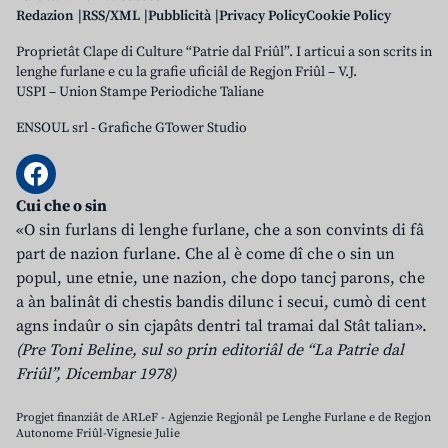
Redazion
RSS/XML
Pubblicità
Privacy Policy
Cookie Policy
Proprietât Clape di Culture “Patrie dal Friûl”. I articui a son scrits in
lenghe furlane e cu la grafie uficiâl de Regjon Friûl – V.J.
USPI – Union Stampe Periodiche Taliane
ENSOUL srl
-
Grafiche GTower Studio
Cui che o sin
«O sin furlans di lenghe furlane, che a son convints di fâ
part de nazion furlane. Che al è come dî che o sin un
popul, une etnie, une nazion, che dopo tancj parons, che
a àn balinât di chestis bandis dilunc i secui, cumò di cent
agns indaûr o sin cjapâts dentri tal tramai dal Stât talian».
(Pre Toni Beline, sul so prin editoriâl de “La Patrie dal
Friûl”, Dicembar 1978)
Progjet finanziât de ARLeF - Agjenzie Regjonâl pe Lenghe Furlane e de Regjon
Autonome Friûl-Vignesie Julie