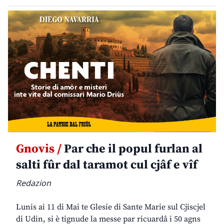
Gnovis /
Par che il popul furlan al
salti fûr dal taramot cul cjâf e vîf
Redazion
Lunis ai 11 di Mai te Glesie di Sante Marie sul Cjiscjel
di Udin, si è tignude la messe par ricuardâ i 50 agns