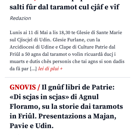
salti fûr dal taramot cul cjâf e vîf
Redazion
Lunis ai 11 di Mai a lis 18,30 te Glesie di Sante Marie
sul Cjiscjel di Udin. Glesie Furlane, cun la
Arcidiocesi di Udine e Clape di Culture Patrie dal
Friûl a 50 agns dal taramot o volìn ricuardâ ducj i
muarts e dutis chês personis che tai agns si son dadis
da fâ par […]
lei di plui +
GNOVIS /
Il gnûf libri de Patrie:
«Di scjas in scjas» di Agnul
Floramo, su la storie dai taramots
in Friûl. Presentazions a Majan,
Pavie e Udin.