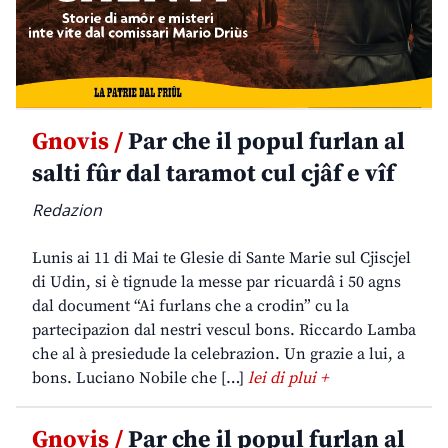
Gnovis /
Par che il popul furlan al
salti fûr dal taramot cul cjâf e vîf
Redazion
Lunis ai 11 di Mai te Glesie di Sante Marie sul Cjiscjel
di Udin, si è tignude la messe par ricuardâ i 50 agns
dal document “Ai furlans che a crodin” cu la
partecipazion dal nestri vescul bons. Riccardo Lamba
che al à presiedude la celebrazion. Un grazie a lui, a
bons. Luciano Nobile che […]
lei di plui +
Gnovis /
Par che il popul furlan al