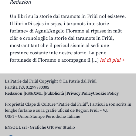
Redazion
Un libri su la storie dai taramots in Friûl nol esisteve.
Il libri «Di scjas in scjas, i taramots inte storie
furlane» di Agnul/Angelo Floramo al ripasse in mût
clâr e cronologjic la storie dai taramots in Friûl,
mostrant tant che il pericul sismic al sedi une
presince costante inte nestre storie. La pene
fortunade di Floramo e acompagne il […]
lei di plui +
La Patrie dal Friûl Copyright © La Patrie dal Friûl
Partita IVA 01299830305
Redazion
RSS/XML
Pubblicità
Privacy Policy
Cookie Policy
Proprietât Clape di Culture “Patrie dal Friûl”. I articui a son scrits in
lenghe furlane e cu la grafie uficiâl de Regjon Friûl – V.J.
USPI – Union Stampe Periodiche Taliane
ENSOUL srl
-
Grafiche GTower Studio