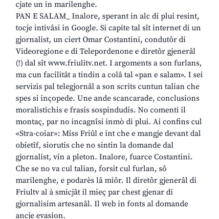
cjate un in marilenghe.
PAN E SALAM_ Inalore, sperant in alc di plui resint,
tocje intivâsi in Google. Si capite tal sît internet di un
gjornalist, un ciert Omar Costantini, condutôr di
Videoregione e di Telepordenone e diretôr gjenerâl
(!) dal sît www.friulitv.net. I argoments a son furlans,
ma cun facilitât a tindin a colâ tal «pan e salam». I sei
servizis pal telegjornâl a son scrits cuntun talian che
spes si inçopede. Une ande scancarade, conclusions
moralistichis e frasis sospindudis. No comenti il
montaç, par no incagnîsi inmò di plui. Ai confins cul
«Stra-coiar»: Miss Friûl e int che e mangje devant dal
obietîf, siorutis che no sintin la domande dal
gjornalist, vin a pleton. Inalore, fuarce Costantini.
Che se no va cul talian, forsit cul furlan, sô
marilenghe, e podarès lâ miôr. Il diretôr gjenerâl di
Friultv al à smicjât il mieç par chest gjenar di
gjornalisim artesanâl. Il web in fonts al domande
ancje evasion.