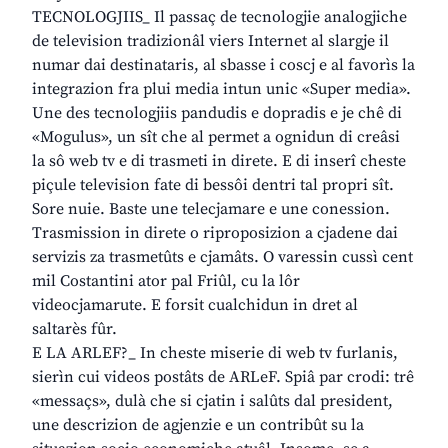
TECNOLOGJIIS_ Il passaç de tecnologjie analogjiche
de television tradizionâl viers Internet al slargje il
numar dai destinataris, al sbasse i coscj e al favorìs la
integrazion fra plui media intun unic «Super media».
Une des tecnologjiis pandudis e dopradis e je chê di
«Mogulus», un sît che al permet a ognidun di creâsi
la sô web tv e di trasmeti in direte. E di inserî cheste
piçule television fate di bessôi dentri tal propri sît.
Sore nuie. Baste une telecjamare e une conession.
Trasmission in direte o riproposizion a cjadene dai
servizis za trasmetûts e cjamâts. O varessin cussì cent
mil Costantini ator pal Friûl, cu la lôr
videocjamarute. E forsit cualchidun in dret al
saltarès fûr.
E LA ARLEF?_ In cheste miserie di web tv furlanis,
sierìn cui videos postâts de ARLeF. Spiâ par crodi: trê
«messaçs», dulà che si cjatin i salûts dal president,
une descrizion de agjenzie e un contribût su la