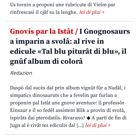
Us tornin a proponi une rubricute di Vielm par
rinfrescasi il cjâf su la lenghe.
lei di plui +
Gnovis par la Istât /
I Gnognosaurs
a imparin a svolâ: al rive in
edicule «Tal blu piturât di blu», il
gnûf album di colorâ
Redazion
Daspò dal sucès dal prin album vignût fûr a Nadâl, i
simpatics dinosauruts che a fevelin par furlan a
proponin pal Istât une gnove aventure: il professôr
Einsaur e il so fedêl assistent Blik a provin di svolâ,
ispirâts dai pterodatils. Rivarano? ◆ A partî de fin di
Jugn al è rivât tes ediculis dal […]
lei di plui +