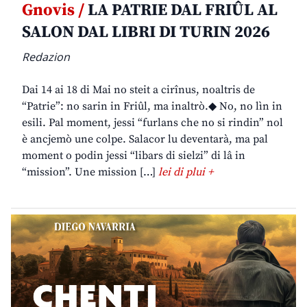
Gnovis /
LA PATRIE DAL FRIÛL AL
SALON DAL LIBRI DI TURIN 2026
Redazion
Dai 14 ai 18 di Mai no steit a cirînus, noaltris de
“Patrie”: no sarin in Friûl, ma inaltrò.◆ No, no lìn in
esili. Pal moment, jessi “furlans che no si rindin” nol
è ancjemò une colpe. Salacor lu deventarà, ma pal
moment o podin jessi “libars di sielzi” di lâ in
“mission”. Une mission […]
lei di plui +