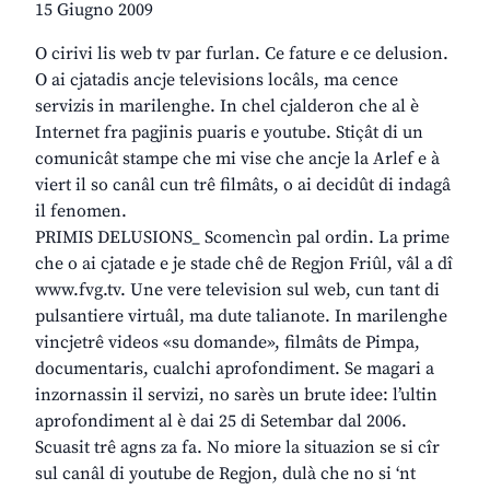
15 Giugno 2009
O cirivi lis web tv par furlan. Ce fature e ce delusion.
O ai cjatadis ancje televisions locâls, ma cence
servizis in marilenghe. In chel cjalderon che al è
Internet fra pagjinis puaris e youtube. Stiçât di un
comunicât stampe che mi vise che ancje la Arlef e à
viert il so canâl cun trê filmâts, o ai decidût di indagâ
il fenomen.
PRIMIS DELUSIONS_ Scomencìn pal ordin. La prime
che o ai cjatade e je stade chê de Regjon Friûl, vâl a dî
www.fvg.tv. Une vere television sul web, cun tant di
pulsantiere virtuâl, ma dute talianote. In marilenghe
vincjetrê videos «su domande», filmâts de Pimpa,
documentaris, cualchi aprofondiment. Se magari a
inzornassin il servizi, no sarès un brute idee: l’ultin
aprofondiment al è dai 25 di Setembar dal 2006.
Scuasit trê agns za fa. No miore la situazion se si cîr
sul canâl di youtube de Regjon, dulà che no si ‘nt