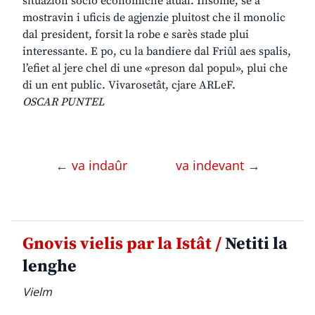
situazion socio economiche atuâl. Insome, se a
mostravin i uficis de agjenzie pluitost che il monolic
dal president, forsit la robe e sarès stade plui
interessante. E po, cu la bandiere dal Friûl aes spalis,
l’efiet al jere chel di une «preson dal popul», plui che
di un ent public. Vivarosetât, cjare ARLeF.
OSCAR PUNTEL
← va indaûr
va indevant →
Gnovis vielis par la Istât /
Netiti la
lenghe
Vielm