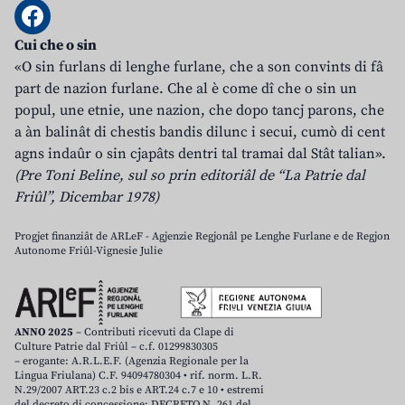
Cui che o sin
«O sin furlans di lenghe furlane, che a son convints di fâ
part de nazion furlane. Che al è come dî che o sin un
popul, une etnie, une nazion, che dopo tancj parons, che
a àn balinât di chestis bandis dilunc i secui, cumò di cent
agns indaûr o sin cjapâts dentri tal tramai dal Stât talian».
(Pre Toni Beline, sul so prin editoriâl de “La Patrie dal
Friûl”, Dicembar 1978)
Progjet finanziât de ARLeF - Agjenzie Regjonâl pe Lenghe Furlane e de Regjon
Autonome Friûl-Vignesie Julie
ANNO 2025
– Contributi ricevuti da Clape di
Culture Patrie dal Friûl – c.f. 01299830305
– erogante: A.R.L.E.F. (Agenzia Regionale per la
Lingua Friulana) C.F. 94094780304 • rif. norm. L.R.
N.29/2007 ART.23 c.2 bis e ART.24 c.7 e 10 • estremi
del decreto di concessione: DECRETO N. 261 del