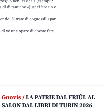
rôs); o ben lessicâls (esempli:
 di dî tant che «Just el ‘are un e
ntie. Si trate di cognossilu par
s di vê une opare di cheste fate.
Gnovis /
LA PATRIE DAL FRIÛL AL
SALON DAL LIBRI DI TURIN 2026