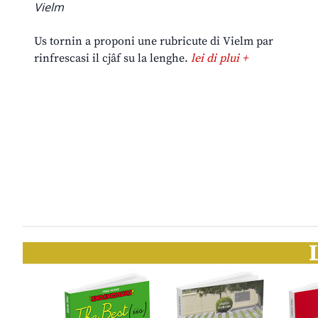
Vielm
Us tornin a proponi une rubricute di Vielm par
rinfrescasi il cjâf su la lenghe.
lei di plui +