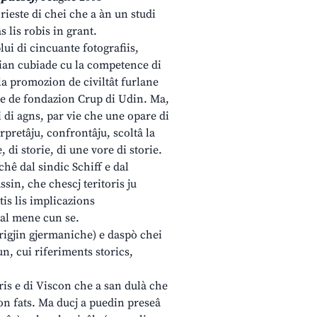
rieste di chei che a àn un studi
 lis robis in grant.
lui di cincuante fotografiis,
i Pian cubiade cu la competence di
 la promozion de civiltât furlane
un e de fondazion Crup di Udin. Ma,
i di agns, par vie che une opare di
erpretâju, confrontâju, scoltâ la
e, di storie, di une vore di storie.
chê dal sindic Schiff e dal
ssin, che chescj teritoris ju
tis lis implicazions
c al mene cun se.
origjin gjermaniche) e daspò chei
n, cui riferiments storics,
opris e di Viscon che a san dulà che
on fats. Ma ducj a puedin preseâ