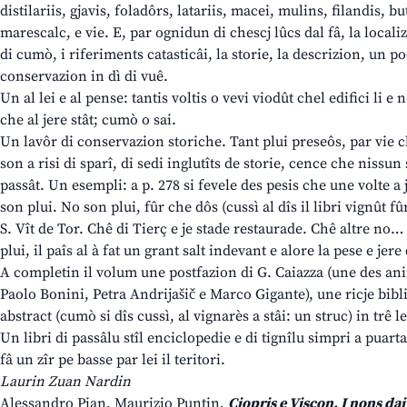
distilariis, gjavis, foladôrs, latariis, macei, mulins, filandis, 
marescalc, e vie. E, par ognidun di chescj lûcs dal fâ, la localiz
di cumò, i riferiments catasticâi, la storie, la descrizion, un pocj
conservazion in dì di vuê.
Un al lei e al pense: tantis voltis o vevi viodût chel edifici li e
che al jere stât; cumò o sai.
Un lavôr di conservazion storiche. Tant plui preseôs, par vie ch
son a risi di sparî, di sedi inglutîts de storie, cence che nissun 
passât. Un esempli: a p. 278 si fevele des pesis che une volte a
son plui. No son plui, fûr che dôs (cussì al dîs il libri vignût fû
S. Vît de Tor. Chê di Tierç e je stade restaurade. Chê altre no… e
plui, il paîs al à fat un grant salt indevant e alore la pese e jere 
A completin il volum une postfazion di G. Caiazza (une des ani
Paolo Bonini, Petra Andrijašič e Marco Gigante), une ricje bibli
abstract (cumò si dîs cussì, al vignarès a stâi: un struc) in trê l
Un libri di passâlu stîl enciclopedie e di tignîlu simpri a puart
fâ un zîr pe basse par lei il teritori.
Laurin Zuan Nardin
Alessandro Pian, Maurizio Puntin,
Cjopris e Viscon. I nons dai