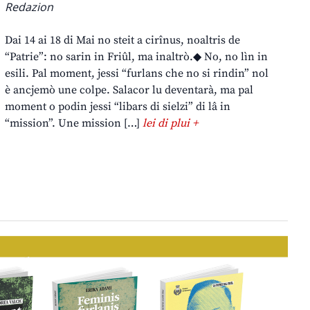
Redazion
Dai 14 ai 18 di Mai no steit a cirînus, noaltris de
“Patrie”: no sarin in Friûl, ma inaltrò.◆ No, no lìn in
esili. Pal moment, jessi “furlans che no si rindin” nol
è ancjemò une colpe. Salacor lu deventarà, ma pal
moment o podin jessi “libars di sielzi” di lâ in
“mission”. Une mission […]
lei di plui +