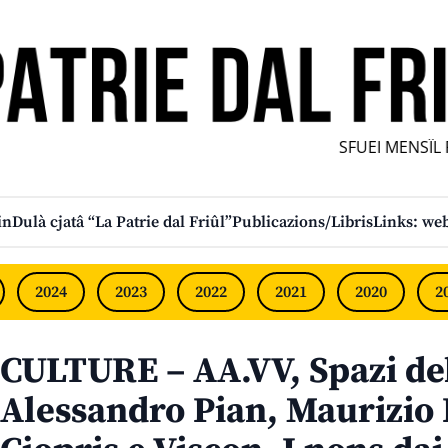
SFUEI MENSÎL FU
in
Dulà cjatâ “La Patrie dal Friûl”
Publicazions/Libris
Links: web
2024
2023
2022
2021
2020
2
CULTURE – AA.VV, Spazi del
Alessandro Pian, Maurizio 