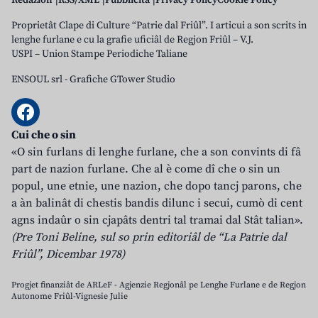
Redazion
RSS/XML
Pubblicità
Privacy Policy
Cookie Policy
Proprietât Clape di Culture “Patrie dal Friûl”. I articui a son scrits in
lenghe furlane e cu la grafie uficiâl de Regjon Friûl – V.J.
USPI – Union Stampe Periodiche Taliane
ENSOUL srl
-
Grafiche GTower Studio
Cui che o sin
«O sin furlans di lenghe furlane, che a son convints di fâ
part de nazion furlane. Che al è come dî che o sin un
popul, une etnie, une nazion, che dopo tancj parons, che
a àn balinât di chestis bandis dilunc i secui, cumò di cent
agns indaûr o sin cjapâts dentri tal tramai dal Stât talian».
(Pre Toni Beline, sul so prin editoriâl de “La Patrie dal
Friûl”, Dicembar 1978)
Progjet finanziât de ARLeF - Agjenzie Regjonâl pe Lenghe Furlane e de Regjon
Autonome Friûl-Vignesie Julie