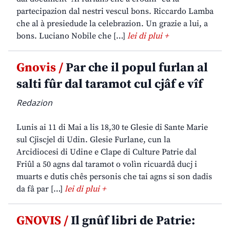
partecipazion dal nestri vescul bons. Riccardo Lamba
che al à presiedude la celebrazion. Un grazie a lui, a
bons. Luciano Nobile che […]
lei di plui +
Gnovis /
Par che il popul furlan al
salti fûr dal taramot cul cjâf e vîf
Redazion
Lunis ai 11 di Mai a lis 18,30 te Glesie di Sante Marie
sul Cjiscjel di Udin. Glesie Furlane, cun la
Arcidiocesi di Udine e Clape di Culture Patrie dal
Friûl a 50 agns dal taramot o volìn ricuardâ ducj i
muarts e dutis chês personis che tai agns si son dadis
da fâ par […]
lei di plui +
GNOVIS /
Il gnûf libri de Patrie: