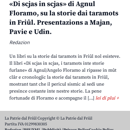
«Di scjas in scjas» di Agnul
Floramo, su la storie dai taramots
in Friûl. Presentazions a Majan,
Pavie e Udin.
Redazion
Un libri su la storie dai taramots in Friûl nol esisteve.
Il libri «Di scjas in scjas, i taramots inte storie
furlane» di Agnul/Angelo Floramo al ripasse in mût
clâr e cronologjic la storie dai taramots in Friûl,
mostrant tant che il pericul sismic al sedi une
presince costante inte nestre storie. La pene
fortunade di Floramo e acompagne il […]
lei di plui +
La Patrie dal Friûl Copyright © La Patrie dal Friûl
Partita IVA 01299830305