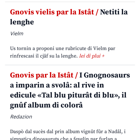
Gnovis vielis par la Istât /
Netiti la
lenghe
Vielm
Us tornin a proponi une rubricute di Vielm par
rinfrescasi il cjâf su la lenghe.
lei di plui +
Gnovis par la Istât /
I Gnognosaurs
a imparin a svolâ: al rive in
edicule «Tal blu piturât di blu», il
gnûf album di colorâ
Redazion
Daspò dal sucès dal prin album vignût fûr a Nadâl, i
simpatics dinosauruts che a fevelin par furlan a