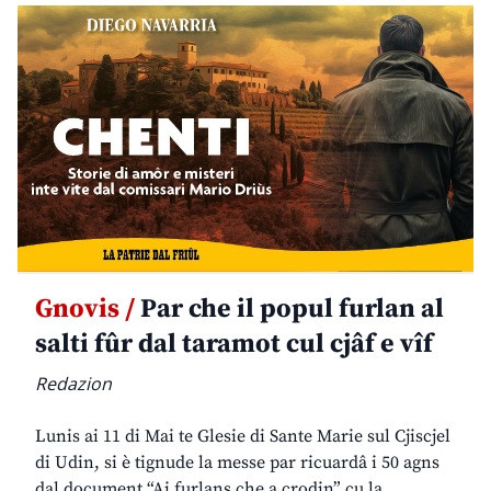
Gnovis /
Par che il popul furlan al
salti fûr dal taramot cul cjâf e vîf
Redazion
Lunis ai 11 di Mai te Glesie di Sante Marie sul Cjiscjel
di Udin, si è tignude la messe par ricuardâ i 50 agns
dal document “Ai furlans che a crodin” cu la