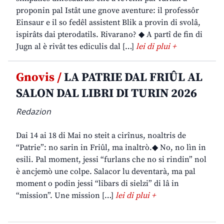
proponin pal Istât une gnove aventure: il professôr
Einsaur e il so fedêl assistent Blik a provin di svolâ,
ispirâts dai pterodatils. Rivarano? ◆ A partî de fin di
Jugn al è rivât tes ediculis dal […]
lei di plui +
Gnovis /
LA PATRIE DAL FRIÛL AL
SALON DAL LIBRI DI TURIN 2026
Redazion
Dai 14 ai 18 di Mai no steit a cirînus, noaltris de
“Patrie”: no sarin in Friûl, ma inaltrò.◆ No, no lìn in
esili. Pal moment, jessi “furlans che no si rindin” nol
è ancjemò une colpe. Salacor lu deventarà, ma pal
moment o podin jessi “libars di sielzi” di lâ in
“mission”. Une mission […]
lei di plui +