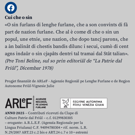
Cui che o sin
«O sin furlans di lenghe furlane, che a son convints di fâ
part de nazion furlane. Che al è come dî che o sin un
popul, une etnie, une nazion, che dopo tancj parons, che
a àn balinât di chestis bandis dilunc i secui, cumò di cent
agns indaûr o sin cjapâts dentri tal tramai dal Stât talian».
(Pre Toni Beline, sul so prin editoriâl de “La Patrie dal
Friûl”, Dicembar 1978)
Progjet finanziât de ARLeF - Agjenzie Regjonâl pe Lenghe Furlane e de Regjon
Autonome Friûl-Vignesie Julie
ANNO 2025
– Contributi ricevuti da Clape di
Culture Patrie dal Friûl – c.f. 01299830305
– erogante: A.R.L.E.F. (Agenzia Regionale per la
Lingua Friulana) C.F. 94094780304 • rif. norm. L.R.
N.29/2007 ART.23 c.2 bis e ART.24 c.7 e 10 • estremi