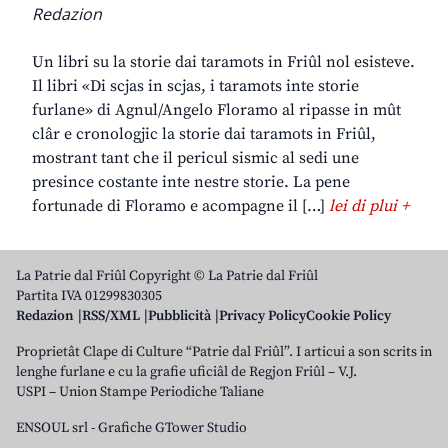
Redazion
Un libri su la storie dai taramots in Friûl nol esisteve.
Il libri «Di scjas in scjas, i taramots inte storie
furlane» di Agnul/Angelo Floramo al ripasse in mût
clâr e cronologjic la storie dai taramots in Friûl,
mostrant tant che il pericul sismic al sedi une
presince costante inte nestre storie. La pene
fortunade di Floramo e acompagne il […]
lei di plui +
La Patrie dal Friûl Copyright © La Patrie dal Friûl
Partita IVA 01299830305
Redazion
RSS/XML
Pubblicità
Privacy Policy
Cookie Policy
Proprietât Clape di Culture “Patrie dal Friûl”. I articui a son scrits in
lenghe furlane e cu la grafie uficiâl de Regjon Friûl – V.J.
USPI – Union Stampe Periodiche Taliane
ENSOUL srl
-
Grafiche GTower Studio