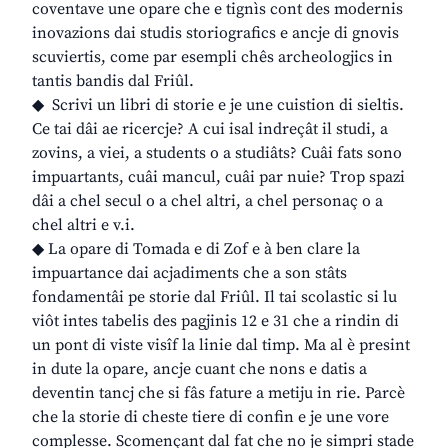
coventave une opare che e tignìs cont des modernis
inovazions dai studis storiografics e ancje di gnovis
scuviertis, come par esempli chês archeologjics in
tantis bandis dal Friûl.
◆ Scrivi un libri di storie e je une cuistion di sieltis.
Ce tai dâi ae ricercje? A cui isal indreçât il studi, a
zovins, a viei, a students o a studiâts? Cuâi fats sono
impuartants, cuâi mancul, cuâi par nuie? Trop spazi
dâi a chel secul o a chel altri, a chel personaç o a
chel altri e v.i.
◆ La opare di Tomada e di Zof e à ben clare la
impuartance dai acjadiments che a son stâts
fondamentâi pe storie dal Friûl. Il tai scolastic si lu
viôt intes tabelis des pagjinis 12 e 31 che a rindin di
un pont di viste visîf la linie dal timp. Ma al è presint
in dute la opare, ancje cuant che nons e datis a
deventin tancj che si fâs fature a metiju in rie. Parcè
che la storie di cheste tiere di confin e je une vore
complesse. Scomençant dal fat che no je simpri stade