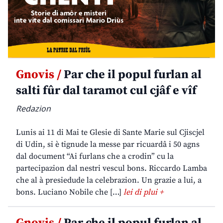
Gnovis /
Par che il popul furlan al
salti fûr dal taramot cul cjâf e vîf
Redazion
Lunis ai 11 di Mai te Glesie di Sante Marie sul Cjiscjel
di Udin, si è tignude la messe par ricuardâ i 50 agns
dal document “Ai furlans che a crodin” cu la
partecipazion dal nestri vescul bons. Riccardo Lamba
che al à presiedude la celebrazion. Un grazie a lui, a
bons. Luciano Nobile che […]
lei di plui +