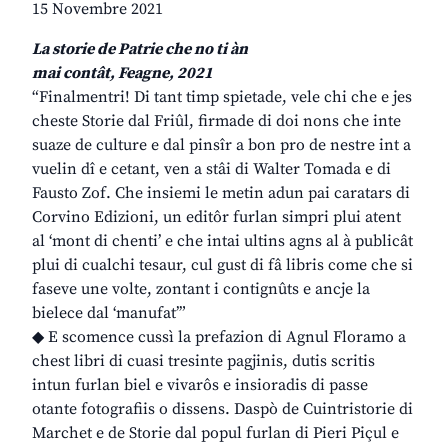
15 Novembre 2021
La storie de Patrie che no ti àn
mai contât, Feagne, 2021
“Finalmentri! Di tant timp spietade, vele chi che e jes
cheste Storie dal Friûl, firmade di doi nons che inte
suaze de culture e dal pinsîr a bon pro de nestre int a
vuelin dî e cetant, ven a stâi di Walter Tomada e di
Fausto Zof. Che insiemi le metin adun pai caratars di
Corvino Edizioni, un editôr furlan simpri plui atent
al ‘mont di chenti’ e che intai ultins agns al à publicât
plui di cualchi tesaur, cul gust di fâ libris come che si
faseve une volte, zontant i contignûts e ancje la
bielece dal ‘manufat’”
◆ E scomence cussì la prefazion di Agnul Floramo a
chest libri di cuasi tresinte pagjinis, dutis scritis
intun furlan biel e vivarôs e insioradis di passe
otante fotografiis o dissens. Daspò de Cuintristorie di
Marchet e de Storie dal popul furlan di Pieri Piçul e