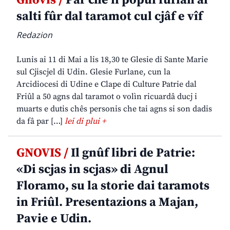
Gnovis /
Par che il popul furlan al
salti fûr dal taramot cul cjâf e vîf
Redazion
Lunis ai 11 di Mai a lis 18,30 te Glesie di Sante Marie
sul Cjiscjel di Udin. Glesie Furlane, cun la
Arcidiocesi di Udine e Clape di Culture Patrie dal
Friûl a 50 agns dal taramot o volìn ricuardâ ducj i
muarts e dutis chês personis che tai agns si son dadis
da fâ par […]
lei di plui +
GNOVIS /
Il gnûf libri de Patrie:
«Di scjas in scjas» di Agnul
Floramo, su la storie dai taramots
in Friûl. Presentazions a Majan,
Pavie e Udin.