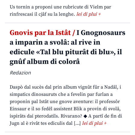
Us tornin a proponi une rubricute di Vielm par
rinfrescasi il cjâf su la lenghe.
lei di plui +
Gnovis par la Istât /
I Gnognosaurs
a imparin a svolâ: al rive in
edicule «Tal blu piturât di blu», il
gnûf album di colorâ
Redazion
Daspò dal sucès dal prin album vignût fûr a Nadâl, i
simpatics dinosauruts che a fevelin par furlan a
proponin pal Istât une gnove aventure: il professôr
Einsaur e il so fedêl assistent Blik a provin di svolâ,
ispirâts dai pterodatils. Rivarano? ◆ A partî de fin di
Jugn al è rivât tes ediculis dal […]
lei di plui +