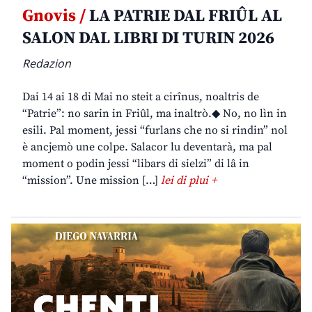
Gnovis /
LA PATRIE DAL FRIÛL AL
SALON DAL LIBRI DI TURIN 2026
Redazion
Dai 14 ai 18 di Mai no steit a cirînus, noaltris de
“Patrie”: no sarin in Friûl, ma inaltrò.◆ No, no lìn in
esili. Pal moment, jessi “furlans che no si rindin” nol
è ancjemò une colpe. Salacor lu deventarà, ma pal
moment o podin jessi “libars di sielzi” di lâ in
“mission”. Une mission […]
lei di plui +