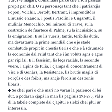
Turcs (e magari, domandâsi parcè che a son passâts
propit par chi). O su personaçs tant che i patriarcjis
Popon, Volchîr, Bertolt, Bertrant, i imprenditôrs
Linussio e Zanon, i poetis Pasolini e Ungaretti, il
mulinâr Menocchio. Sui miracui di Trave, su la
costruzion de fuartece di Palme, su la incuisizion, su
la emigrazion. E su lis vueris, tantis, teribilis dutis,
ma devastante la prime mondiâl che e je stade
combatude propit in chestis tieris e che e à sdrumade
la economie dal Friûl tant che i àn volûts agns e agns
par ripiâsi. E il fassisim, lis leçs raziâls, la seconde
vuere, i alpins de Julia, i cjamps di concentrament di
Visc e di Gonârs, la Resistence, lis brutis maglis di
Porçûs e des foibis, ma ancje l’eroisim des zonis
libaris.
◆ Se chel pari o chê mari no varan la pazience di lei
dut, a podaran cjapâ in man lis pagjinis 291-295, vâl a
dî la tabele complete dai cjapitui e sielzi chei plui ur
interessin.