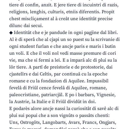
tiere di confin, anzit. E jere tiere di incuintri di razis,
religjons, lenghis, culturis, etniis diferentis. Propit
chest miscliçament al à creât une identitât precise
dilunc dai secui.
◆ Identitât che e je pandude in ogni pagjine dal libri.
Al è di sperâ che al cjapi un so puest su la scrivanie di
ogni student furlan e che ancje paris e maris i butin
un voli. E che il voli nol vedi masse premure di cori
vie, ma che si fermi a lei. E a imparâ alc di plui su la
lôr tiere. A partî de preistorie e de protostorie, dai
cjastelîrs e dai Celtis, par continuâ cu la epoche
romane e cu la fondazion di Aquilee. Impussibil
fevelâ di Friûl cence fevelâ di Aquilee, romane,
paleocristiane, patriarcjâl. E po i barbars, Vignesie,
la Austrie, la Italie e il Friûl dividût in doi.
E podarès alore ancje nassi la curiositât di savê alc di
plui sui popui che a son vignûts o passâts chenti:
Uns, Ostrogôts, Langobarts, Avars, Francs, Ongjars,