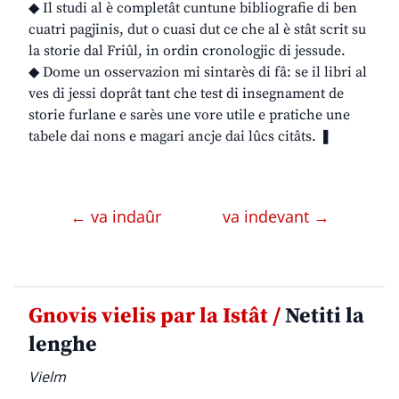
◆ Il studi al è completât cuntune bibliografie di ben
cuatri pagjinis, dut o cuasi dut ce che al è stât scrit su
la storie dal Friûl, in ordin cronologjic di jessude.
◆ Dome un osservazion mi sintarès di fâ: se il libri al
ves di jessi doprât tant che test di insegnament de
storie furlane e sarès une vore utile e pratiche une
tabele dai nons e magari ancje dai lûcs citâts. ❚
← va indaûr
va indevant →
Gnovis vielis par la Istât /
Netiti la
lenghe
Vielm