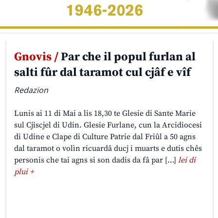
Gnovis /
Par che il popul furlan al
salti fûr dal taramot cul cjâf e vîf
Redazion
Lunis ai 11 di Mai a lis 18,30 te Glesie di Sante Marie
sul Cjiscjel di Udin. Glesie Furlane, cun la Arcidiocesi
di Udine e Clape di Culture Patrie dal Friûl a 50 agns
dal taramot o volìn ricuardâ ducj i muarts e dutis chês
personis che tai agns si son dadis da fâ par […]
lei di
plui +