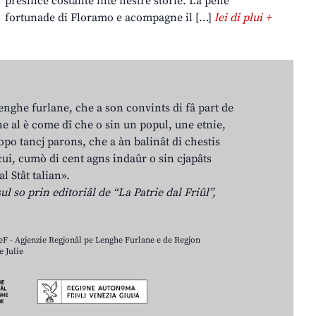
presince costante inte nestre storie. La pene
fortunade di Floramo e acompagne il […]
lei di plui +
lenghe furlane, che a son convints di fâ part de
e al è come dî che o sin un popul, une etnie,
po tancj parons, che a àn balinât di chestis
cui, cumò di cent agns indaûr o sin cjapâts
al Stât talian».
ul so prin editoriâl de “La Patrie dal Friûl”,
LeF - Agjenzie Regjonâl pe Lenghe Furlane e de Regjon
 Julie