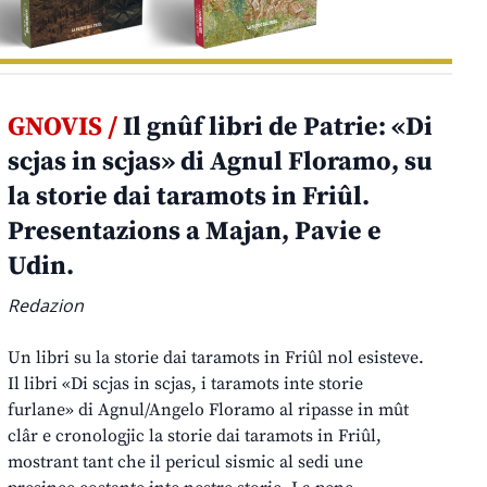
GNOVIS /
Il gnûf libri de Patrie: «Di
scjas in scjas» di Agnul Floramo, su
la storie dai taramots in Friûl.
Presentazions a Majan, Pavie e
Udin.
Redazion
Un libri su la storie dai taramots in Friûl nol esisteve.
Il libri «Di scjas in scjas, i taramots inte storie
furlane» di Agnul/Angelo Floramo al ripasse in mût
clâr e cronologjic la storie dai taramots in Friûl,
mostrant tant che il pericul sismic al sedi une