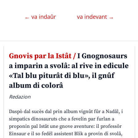
← va indaûr
va indevant →
Gnovis par la Istât /
I Gnognosaurs
a imparin a svolâ: al rive in edicule
«Tal blu piturât di blu», il gnûf
album di colorâ
Redazion
Daspò dal sucès dal prin album vignût fûr a Nadâl, i
simpatics dinosauruts che a fevelin par furlan a
proponin pal Istât une gnove aventure: il professôr
Einsaur e il so fedêl assistent Blik a provin di svolâ,