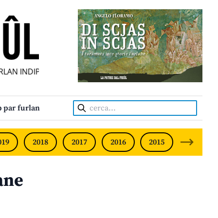
AN INDIPENDENT • INDEPENDENT FRIULIAN MONTHLY • NEO
Cerca:
 par furlan
019
2018
2017
2016
2015
2014
ane