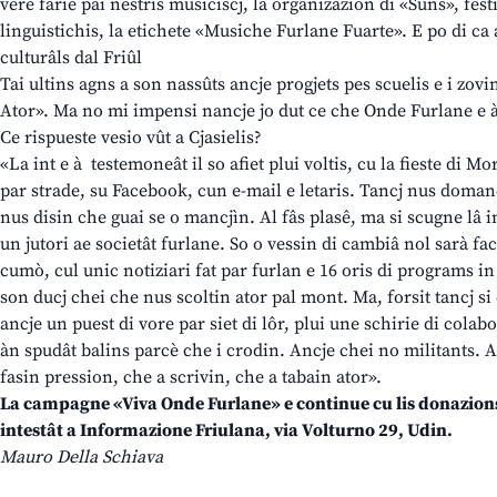
vere farie pai nestris musiciscj, la organizazion di «Suns», fe
linguistichis, la etichete «Musiche Furlane Fuarte». E po di ca a
culturâls dal Friûl
Tai ultins agns a son nassûts ancje progjets pes scuelis e i zo
Ator». Ma no mi impensi nancje jo dut ce che Onde Furlane e 
Ce rispueste vesio vût a Cjasielis?
«La int e à testemoneât il so afiet plui voltis, cu la fieste di 
par strade, su Facebook, cun e-mail e letaris. Tancj nus domand
nus disin che guai se o mancjìn. Al fâs plasê, ma si scugne lâ
un jutori ae societât furlane. So o vessin di cambiâ nol sarà fa
cumò, cul unic notiziari fat par furlan e 16 oris di programs in d
son ducj chei che nus scoltin ator pal mont. Ma, forsit tancj s
ancje un puest di vore par siet di lôr, plui une schirie di cola
àn spudât balins parcè che i crodin. Ancje chei no militants. 
fasin pression, che a scrivin, che a tabain ator».
La campagne «Viva Onde Furlane» e continue cu lis donazions
intestât a Informazione Friulana, via Volturno 29, Udin.
Mauro Della Schiava