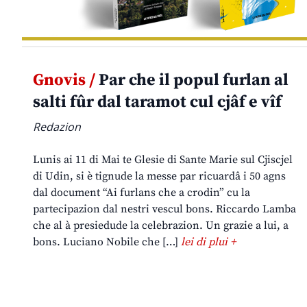
Gnovis /
Par che il popul furlan al
salti fûr dal taramot cul cjâf e vîf
Redazion
Lunis ai 11 di Mai te Glesie di Sante Marie sul Cjiscjel
di Udin, si è tignude la messe par ricuardâ i 50 agns
dal document “Ai furlans che a crodin” cu la
partecipazion dal nestri vescul bons. Riccardo Lamba
che al à presiedude la celebrazion. Un grazie a lui, a
bons. Luciano Nobile che […]
lei di plui +