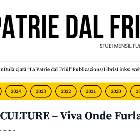
SFUEI MENSÎL FURL
in
Dulà cjatâ “La Patrie dal Friûl”
Publicazions/Libris
Links: web
2024
2023
2022
2021
2020
2
CULTURE – Viva Onde Furl
............