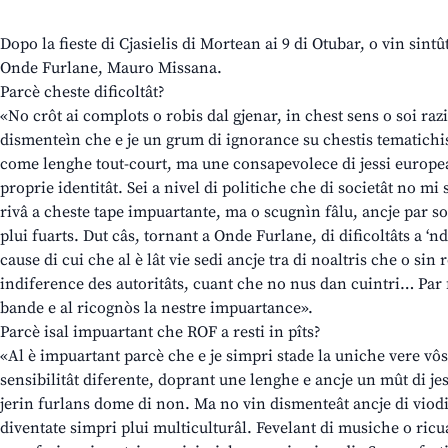
Dopo la fieste di Cjasielis di Mortean ai 9 di Otubar, o vin sint
Onde Furlane, Mauro Missana.
Parcè cheste dificoltât?
«No crôt ai complots o robis dal gjenar, in chest sens o soi razi
dismenteìn che e je un grum di ignorance su chestis tematichis
come lenghe tout-court, ma une consapevolece di jessi europea
proprie identitât. Sei a nivel di politiche che di societât no 
rivâ a cheste tape impuartante, ma o scugnìn fâlu, ancje par so
plui fuarts. Dut câs, tornant a Onde Furlane, di dificoltâts a ‘nd
cause di cui che al è lât vie sedi ancje tra di noaltris che o sin 
indiference des autoritâts, cuant che no nus dan cuintri… Par 
bande e al ricognòs la nestre impuartance».
Parcè isal impuartant che ROF a resti in pîts?
«Al è impuartant parcè che e je simpri stade la uniche vere vô
sensibilitât diferente, doprant une lenghe e ancje un mût di jes
jerin furlans dome di non. Ma no vin dismenteât ancje di viodi
diventate simpri plui multiculturâl. Fevelant di musiche o ric