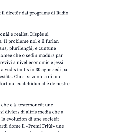
ût il diretôr dai programs di Radio
onâl e realist. Dispès si
. Il probleme nol è il furlan
ns, plurilengâi, e cuntune
mi somee che o sedin madûrs par
revivi a nivel economic e jessi
 à vudis tantis in 30 agns sedi par
restâts. Chest si zonte a di une
fortune cualchidun al è de nestre
s che e à testemoneât une
si diviers di altris media che a
 la evoluzion di une societât
uardi dome il «Premi Friûl» une