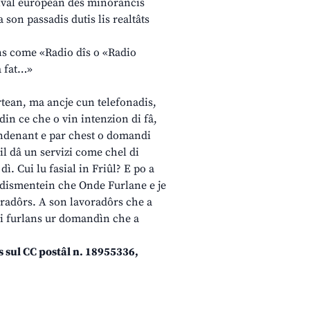
stival european des minorancis
 son passadis dutis lis realtâts
vins come «Radio dîs o «Radio
à fat…»
Mortean, ma ancje cun telefonadis,
in ce che o vin intenzion di fâ,
 indenant e par chest o domandi
cil dâ un servizi come chel di
ì. Cui lu fasial in Friûl? E po a
i dismentein che Onde Furlane e je
boradôrs. A son lavoradôrs che a
Ai furlans ur domandìn che a
 sul CC postâl n. 18955336,