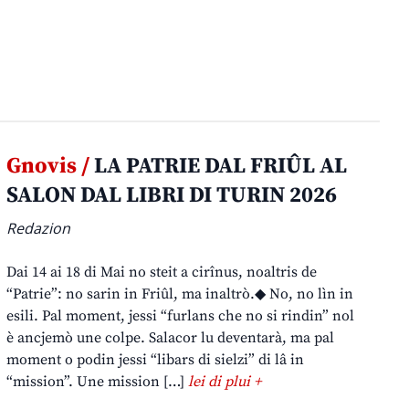
Gnovis /
LA PATRIE DAL FRIÛL AL
SALON DAL LIBRI DI TURIN 2026
Redazion
Dai 14 ai 18 di Mai no steit a cirînus, noaltris de
“Patrie”: no sarin in Friûl, ma inaltrò.◆ No, no lìn in
esili. Pal moment, jessi “furlans che no si rindin” nol
è ancjemò une colpe. Salacor lu deventarà, ma pal
moment o podin jessi “libars di sielzi” di lâ in
“mission”. Une mission […]
lei di plui +