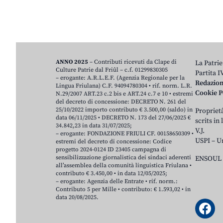
ANNO 2025
– Contributi ricevuti da Clape di
La Patrie
Culture Patrie dal Friûl – c.f. 01299830305
Partita 
– erogante: A.R.L.E.F. (Agenzia Regionale per la
Redazio
Lingua Friulana) C.F. 94094780304 • rif. norm. L.R.
Cookie P
N.29/2007 ART.23 c.2 bis e ART.24 c.7 e 10 • estremi
del decreto di concessione: DECRETO N. 261 del
25/10/2022 importo contributo € 3.500,00 (saldo) in
Proprietâ
data 06/11/2025 • DECRETO N. 173 del 27/06/2025 €
scrits in
34.842,23 in data 31/07/2025;
V.J.
– erogante: FONDAZIONE FRIULI CF. 00158650309 •
USPI – U
estremi del decreto di concessione: Codice
progetto 2024-0124 ID 23405 campagna di
sensibilizzazione giornalistica dei sindaci aderenti
ENSOUL 
all’assemblea della comunità linguistica Friulana •
contributo € 3.450,00 • in data 12/05/2025;
– erogante: Agenzia delle Entrate • rif. norm.:
Contributo 5 per Mille • contributo: € 1.593,02 • in
data 20/08/2025.