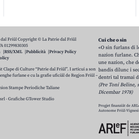
 dal Friûl Copyright © La Patrie dal Friûl
Cui che o sin
IVA 01299830305
«O sin furlans di 
n
RSS/XML
Pubblicità
Privacy Policy
nazion furlane. Ch
olicy
une nazion, che do
t Clape di Culture “Patrie dal Friûl”. I articui a son
bandis dilunc i se
 lenghe furlane e cu la grafie uficiâl de Regjon Friûl –
dentri tal tramai d
(Pre Toni Beline, s
nion Stampe Periodiche Taliane
Dicembar 1978)
srl
-
Grafiche GTower Studio
Progjet finanziât de AR
Autonome Friûl-Vignesie