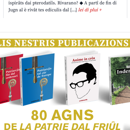
ispirâts dai pterodatils. Rivarano? ◆ A partî de fin di
Jugn al è rivât tes ediculis dal […]
lei di plui +