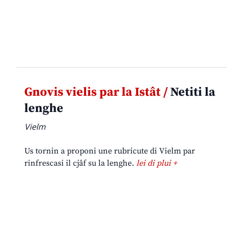
Gnovis vielis par la Istât /
Netiti la
lenghe
Vielm
Us tornin a proponi une rubricute di Vielm par
rinfrescasi il cjâf su la lenghe.
lei di plui +