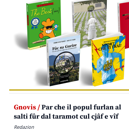
Gnovis /
Par che il popul furlan al
salti fûr dal taramot cul cjâf e vîf
Redazion