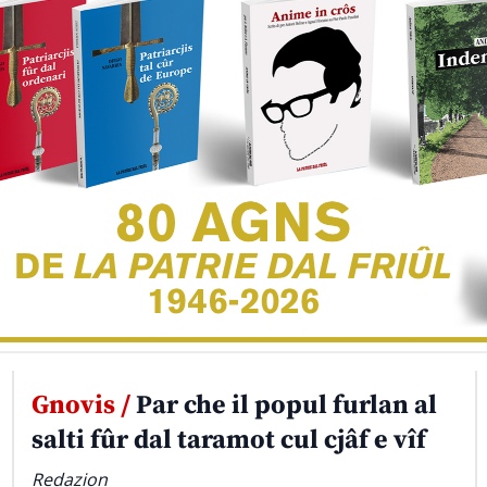
Gnovis /
Par che il popul furlan al
salti fûr dal taramot cul cjâf e vîf
Redazion