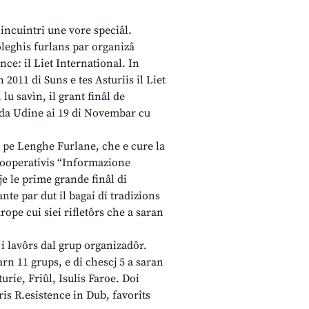
 incuintri une vore speciâl.
coleghis furlans par organizâ
ce: il Liet International. In
n 2011 di Suns e tes Asturiis il Liet
 lu savìn, il grant finâl de
 da Udine ai 19 di Novembar cu
l pe Lenghe Furlane, che e cure la
cooperativis “Informazione
je le prime grande finâl di
te par dut il bagai di tradizions
rope cui siei rifletôrs che a saran
 i lavôrs dal grup organizadôr.
arn 11 grups, e di chescj 5 a saran
urie, Friûl, Isulis Faroe. Doi
ris R.esistence in Dub, favorîts