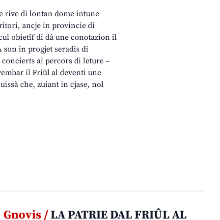
 e rive di lontan dome intune
ritori, ancje in provincie di
cul obietîf di dâ une conotazion il
 son in progjet seradis di
 concierts ai percors di leture –
embar il Friûl al deventi une
uissà che, zuiant in cjase, nol
Gnovis /
LA PATRIE DAL FRIÛL AL