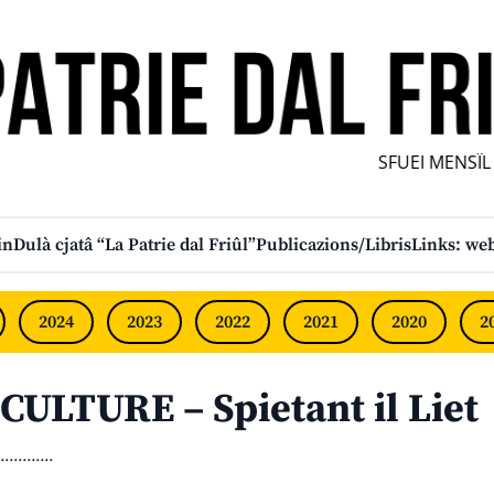
SFUEI MENSÎL F
in
Dulà cjatâ “La Patrie dal Friûl”
Publicazions/Libris
Links: web
2024
2023
2022
2021
2020
2
CULTURE – Spietant il Liet
............