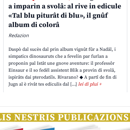
a imparin a svolâ: al rive in edicule
«Tal blu piturât di blu», il gnûf
album di colorâ
Redazion
Daspò dal sucès dal prin album vignût fûr a Nadâl, i
simpatics dinosauruts che a fevelin par furlan a
proponin pal Istât une gnove aventure: il professôr
Einsaur e il so fedêl assistent Blik a provin di svolâ,
ispirâts dai pterodatils. Rivarano? ◆ A partî de fin di
Jugn al è rivât tes ediculis dal […]
lei di plui +