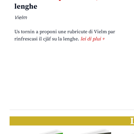
lenghe
Vielm
Us tornin a proponi une rubricute di Vielm par
rinfrescasi il cjâf su la lenghe.
lei di plui +