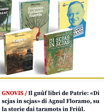
GNOVIS /
Il gnûf libri de Patrie: «Di
scjas in scjas» di Agnul Floramo, su
la storie dai taramots in Friûl.