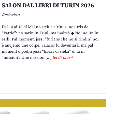
SALON DAL LIBRI DI TURIN 2026
Redazion
Dai 14 ai 18 di Mai no steit a cirînus, noaltris de
“Patrie”: no sarin in Friûl, ma inaltrò.◆ No, no lìn in
esili. Pal moment, jessi “furlans che no si rindin” nol
è ancjemò une colpe. Salacor lu deventarà, ma pal
moment o podin jessi “libars di sielzi” di lâ in
“mission”. Une mission […]
lei di plui +