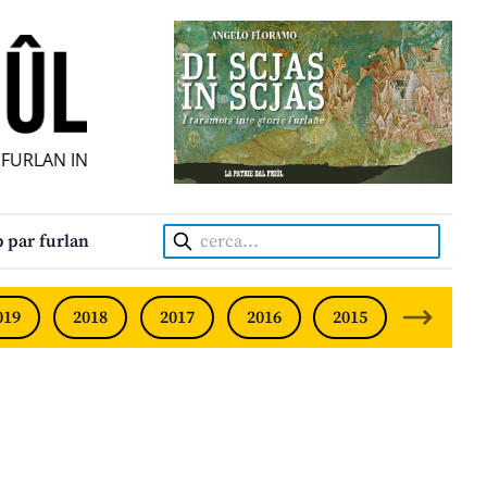
URLAN INDIPENDENT • INDEPENDENT FRIULIAN MONTHLY • 
Cerca:
 par furlan
019
2018
2017
2016
2015
2014