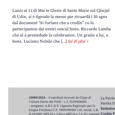
Lunis ai 11 di Mai te Glesie di Sante Marie sul Cjiscjel
di Udin, si è tignude la messe par ricuardâ i 50 agns
dal document “Ai furlans che a crodin” cu la
partecipazion dal nestri vescul bons. Riccardo Lamba
che al à presiedude la celebrazion. Un grazie a lui, a
bons. Luciano Nobile che […]
lei di plui +
ANNO 2025
– Contributi ricevuti da Clape di
La Patrie
Culture Patrie dal Friûl – c.f. 01299830305
Partita 
– erogante: A.R.L.E.F. (Agenzia Regionale per la
Redazio
Lingua Friulana) C.F. 94094780304 • rif. norm. L.R.
Cookie P
N.29/2007 ART.23 c.2 bis e ART.24 c.7 e 10 • estremi