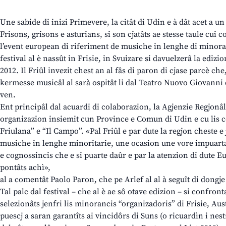
Une sabide di inizi Primevere, la citât di Udin e à dât acet a un
Frisons, grisons e asturians, si son cjatâts ae stesse taule cui 
l’event european di riferiment de musiche in lenghe di minoran
festival al è nassût in Frisie, in Svuizare si davuelzerâ la edizio
2012. Il Friûl invezit chest an al fâs di paron di cjase parcè che,
kermesse musicâl al sarà ospitât li dal Teatro Nuovo Giovanni
ven.
Ent principâl dal acuardi di colaborazion, la Agjenzie Regjonâ
organizazion insiemit cun Province e Comun di Udin e cu lis 
Friulana” e “Il Campo”. «Pal Friûl e par dute la regjon cheste e 
musiche in lenghe minoritarie, une ocasion une vore impuartan
e cognossincis che e si puarte daûr e par la atenzion di dute Eu
pontâts achì»,
al a comentât Paolo Paron, che pe Arlef al al à seguît di dongje
Tal palc dal festival – che al è ae sô otave edizion – si confront
selezionâts jenfri lis minorancis “organizadoris” di Frisie, Aust
puescj a saran garantîts ai vincidôrs di Suns (o ricuardìn i nest