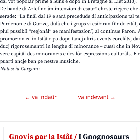
dal vôt popolâr prime a Suns e dopo in Bretagne al Liet 2010).
De bande di Arlef no àn intenzion di esaurî cheste ricjece che
serade: “La finâl dai 19 e sarà precedude di anticipazions tal te
Pordenon e di Gurize, dulà che i grups si esibiran fûr de citât, 
plui pussibil “regjonâl” ae manifestazion”, al continue Paron. A
promozion za in Istât e po dopo tancj altris events corelâts, dai
ducj rigorosementri in lenghe di minorance – cussì che in Nov
vere capitâl des minorancis e des lôr espressions culturâls. E c
puarti ancje ben pe nestre musiche.
Natascia Gargano
← va indaûr
va indevant →
Gnovis par la Istât /
I Gnognosaurs