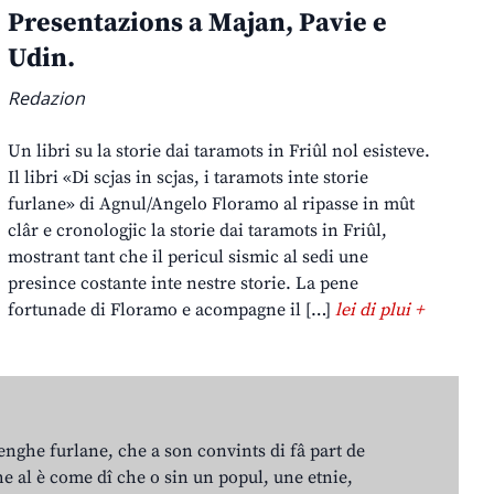
Presentazions a Majan, Pavie e
Udin.
Redazion
Un libri su la storie dai taramots in Friûl nol esisteve.
Il libri «Di scjas in scjas, i taramots inte storie
furlane» di Agnul/Angelo Floramo al ripasse in mût
clâr e cronologjic la storie dai taramots in Friûl,
mostrant tant che il pericul sismic al sedi une
presince costante inte nestre storie. La pene
fortunade di Floramo e acompagne il […]
lei di plui +
lenghe furlane, che a son convints di fâ part de
e al è come dî che o sin un popul, une etnie,