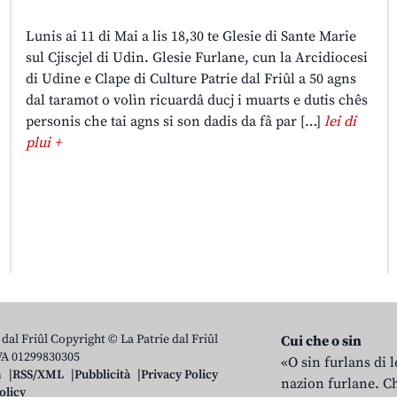
Lunis ai 11 di Mai a lis 18,30 te Glesie di Sante Marie
sul Cjiscjel di Udin. Glesie Furlane, cun la Arcidiocesi
di Udine e Clape di Culture Patrie dal Friûl a 50 agns
dal taramot o volìn ricuardâ ducj i muarts e dutis chês
personis che tai agns si son dadis da fâ par […]
lei di
plui +
 dal Friûl Copyright © La Patrie dal Friûl
Cui che o sin
IVA 01299830305
«O sin furlans di 
n
RSS/XML
Pubblicità
Privacy Policy
nazion furlane. Ch
olicy