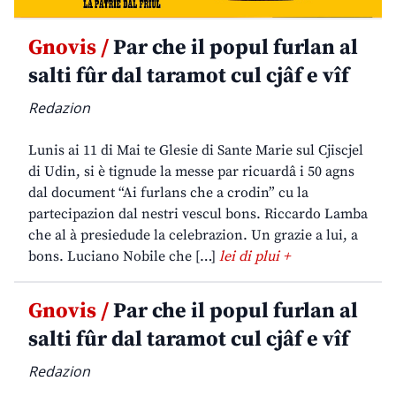
Gnovis /
Par che il popul furlan al
salti fûr dal taramot cul cjâf e vîf
Redazion
Lunis ai 11 di Mai te Glesie di Sante Marie sul Cjiscjel
di Udin, si è tignude la messe par ricuardâ i 50 agns
dal document “Ai furlans che a crodin” cu la
partecipazion dal nestri vescul bons. Riccardo Lamba
che al à presiedude la celebrazion. Un grazie a lui, a
bons. Luciano Nobile che […]
lei di plui +
Gnovis /
Par che il popul furlan al
salti fûr dal taramot cul cjâf e vîf
Redazion