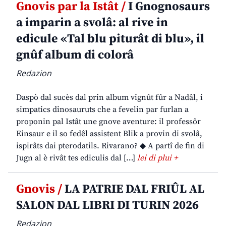
Gnovis par la Istât /
I Gnognosaurs
a imparin a svolâ: al rive in
edicule «Tal blu piturât di blu», il
gnûf album di colorâ
Redazion
Daspò dal sucès dal prin album vignût fûr a Nadâl, i
simpatics dinosauruts che a fevelin par furlan a
proponin pal Istât une gnove aventure: il professôr
Einsaur e il so fedêl assistent Blik a provin di svolâ,
ispirâts dai pterodatils. Rivarano? ◆ A partî de fin di
Jugn al è rivât tes ediculis dal […]
lei di plui +
Gnovis /
LA PATRIE DAL FRIÛL AL
SALON DAL LIBRI DI TURIN 2026
Redazion