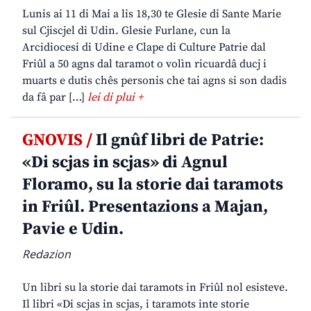
Lunis ai 11 di Mai a lis 18,30 te Glesie di Sante Marie
sul Cjiscjel di Udin. Glesie Furlane, cun la
Arcidiocesi di Udine e Clape di Culture Patrie dal
Friûl a 50 agns dal taramot o volìn ricuardâ ducj i
muarts e dutis chês personis che tai agns si son dadis
da fâ par […]
lei di plui +
GNOVIS /
Il gnûf libri de Patrie:
«Di scjas in scjas» di Agnul
Floramo, su la storie dai taramots
in Friûl. Presentazions a Majan,
Pavie e Udin.
Redazion
Un libri su la storie dai taramots in Friûl nol esisteve.
Il libri «Di scjas in scjas, i taramots inte storie