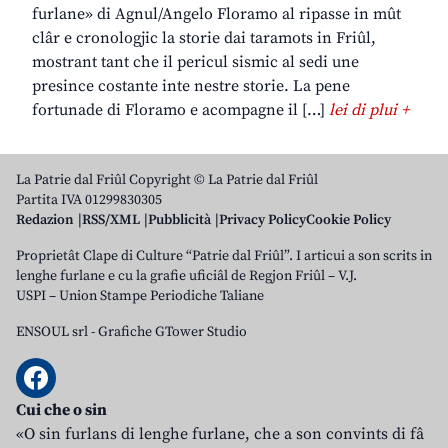
furlane» di Agnul/Angelo Floramo al ripasse in mût
clâr e cronologjic la storie dai taramots in Friûl,
mostrant tant che il pericul sismic al sedi une
presince costante inte nestre storie. La pene
fortunade di Floramo e acompagne il […]
lei di plui +
La Patrie dal Friûl Copyright © La Patrie dal Friûl
Partita IVA 01299830305
Redazion
RSS/XML
Pubblicità
Privacy Policy
Cookie Policy
Proprietât Clape di Culture “Patrie dal Friûl”. I articui a son scrits in
lenghe furlane e cu la grafie uficiâl de Regjon Friûl – V.J.
USPI – Union Stampe Periodiche Taliane
ENSOUL srl
-
Grafiche GTower Studio
Cui che o sin
«O sin furlans di lenghe furlane, che a son convints di fâ