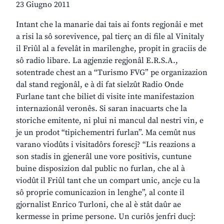
23 Giugno 2011
Intant che la manarie dai tais ai fonts regjonâi e met
a risi la sô sorevivence, pal tierç an di file al Vinitaly
il Friûl al a fevelât in marilenghe, propit in graciis de
sô radio libare. La agjenzie regjonâl E.R.S.A.,
sotentrade chest an a “Turismo FVG” pe organizazion
dal stand regjonâl, e à di fat sielzût Radio Onde
Furlane tant che biliet di visite inte manifestazion
internazionâl veronês. Si saran inacuarts che la
storiche emitente, ni plui ni mancul dal nestri vin, e
je un prodot “tipichementri furlan”. Ma cemût nus
varano viodûts i visitadôrs forescj? “Lis reazions a
son stadis in gjenerâl une vore positivis, cuntune
buine disposizion dal public no furlan, che al à
viodût il Friûl tant che un compart unic, ancje cu la
sô proprie comunicazion in lenghe”, al conte il
gjornalist Enrico Turloni, che al è stât daûr ae
kermesse in prime persone. Un curiôs jenfri ducj: