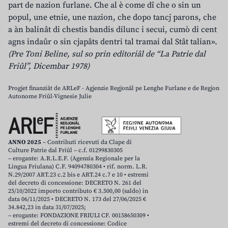
part de nazion furlane. Che al è come dî che o sin un
popul, une etnie, une nazion, che dopo tancj parons, che
a àn balinât di chestis bandis dilunc i secui, cumò di cent
agns indaûr o sin cjapâts dentri tal tramai dal Stât talian».
(Pre Toni Beline, sul so prin editoriâl de “La Patrie dal
Friûl”, Dicembar 1978)
Progjet finanziât de ARLeF - Agjenzie Regjonâl pe Lenghe Furlane e de Regjon
Autonome Friûl-Vignesie Julie
ANNO 2025
– Contributi ricevuti da Clape di
Culture Patrie dal Friûl – c.f. 01299830305
– erogante: A.R.L.E.F. (Agenzia Regionale per la
Lingua Friulana) C.F. 94094780304 • rif. norm. L.R.
N.29/2007 ART.23 c.2 bis e ART.24 c.7 e 10 • estremi
del decreto di concessione: DECRETO N. 261 del
25/10/2022 importo contributo € 3.500,00 (saldo) in
data 06/11/2025 • DECRETO N. 173 del 27/06/2025 €
34.842,23 in data 31/07/2025;
– erogante: FONDAZIONE FRIULI CF. 00158650309 •
estremi del decreto di concessione: Codice