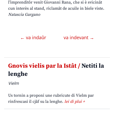
l’imprenditôr venit Giovanni Rana, che si è svicinât
cun interès al stand, riclamât de acuile in biele viste.
Natascia Gargano
← va indaûr
va indevant →
Gnovis vielis par la Istât /
Netiti la
lenghe
Vielm
Us tornin a proponi une rubricute di Vielm par
rinfrescasi il cjâf su la lenghe.
lei di plui +