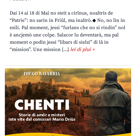
Dai 14 ai 18 di Mai no steit a cirînus, noaltris de
“Patrie”: no sarin in Friûl, ma inaltrò.◆ No, no lìn in
esili. Pal moment, jessi “furlans che no si rindin” nol
è ancjemò une colpe. Salacor lu deventarà, ma pal
moment o podin jessi “libars di sielzi” di lâ in
“mission”. Une mission […]
lei di plui +