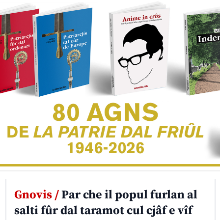
Gnovis /
Par che il popul furlan al
salti fûr dal taramot cul cjâf e vîf