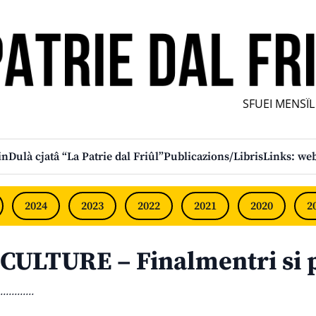
SFUEI MENSÎL F
in
Dulà cjatâ “La Patrie dal Friûl”
Publicazions/Libris
Links: web
2024
2023
2022
2021
2020
2
CULTURE – Finalmentri si p
............