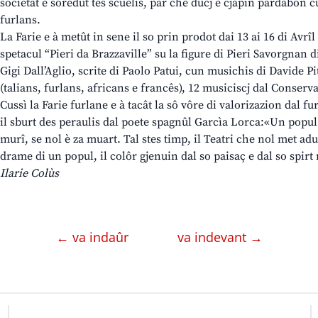
societât e soredut tes scuelis, par che ducj e cjapin pardabon cu
furlans.
La Farie e à metût in sene il so prin prodot dai 13 ai 16 di Avrî
spetacul “Pieri da Brazzaville” su la figure di Pieri Savorgnan d
Gigi Dall’Aglio, scrite di Paolo Patui, cun musichis di Davide Pit
(talians, furlans, africans e francês), 12 musiciscj dal Conserv
Cussì la Farie furlane e à tacât la sô vôre di valorizazion dal fu
il sburt des peraulis dal poete spagnûl Garcìa Lorca:«Un popul c
murî, se nol è za muart. Tal stes timp, il Teatri che nol met adu
drame di un popul, il colôr gjenuin dal so paisaç e dal so spirt
Ilarie Colùs
← va indaûr
va indevant →