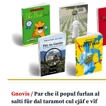
Gnovis /
Par che il popul furlan al
salti fûr dal taramot cul cjâf e vîf