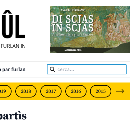
URLAN INDIPENDENT • INDEPENDENT FRIULIAN MONTHLY • 
Cerca:
 par furlan
019
2018
2017
2016
2015
2014
artìs