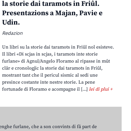
la storie dai taramots in Friûl.
Presentazions a Majan, Pavie e
Udin.
Redazion
Un libri su la storie dai taramots in Friûl nol esisteve.
Il libri «Di scjas in scjas, i taramots inte storie
furlane» di Agnul/Angelo Floramo al ripasse in mût
clâr e cronologjic la storie dai taramots in Friûl,
mostrant tant che il pericul sismic al sedi une
presince costante inte nestre storie. La pene
fortunade di Floramo e acompagne il […]
lei di plui +
lenghe furlane, che a son convints di fâ part de