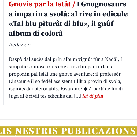
Gnovis par la Istât /
I Gnognosaurs
a imparin a svolâ: al rive in edicule
«Tal blu piturât di blu», il gnûf
album di colorâ
Redazion
Daspò dal sucès dal prin album vignût fûr a Nadâl, i
simpatics dinosauruts che a fevelin par furlan a
proponin pal Istât une gnove aventure: il professôr
Einsaur e il so fedêl assistent Blik a provin di svolâ,
ispirâts dai pterodatils. Rivarano? ◆ A partî de fin di
Jugn al è rivât tes ediculis dal […]
lei di plui +