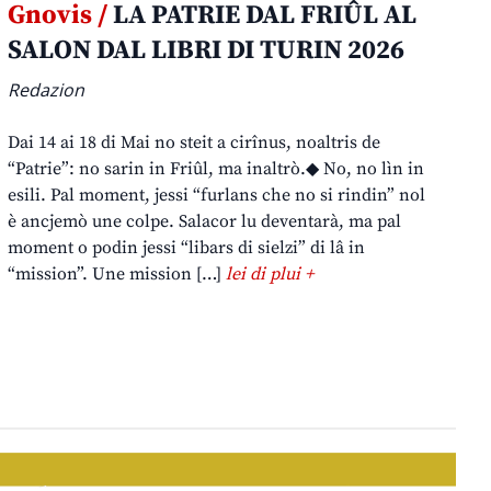
Gnovis /
LA PATRIE DAL FRIÛL AL
SALON DAL LIBRI DI TURIN 2026
Redazion
Dai 14 ai 18 di Mai no steit a cirînus, noaltris de
“Patrie”: no sarin in Friûl, ma inaltrò.◆ No, no lìn in
esili. Pal moment, jessi “furlans che no si rindin” nol
è ancjemò une colpe. Salacor lu deventarà, ma pal
moment o podin jessi “libars di sielzi” di lâ in
“mission”. Une mission […]
lei di plui +