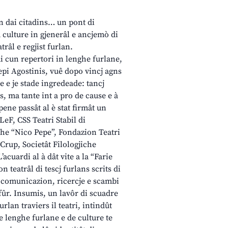
on dai citadins… un pont di
a culture in gjenerâl e ancjemò di
trâl e regjist furlan.
âi cun repertori in lenghe furlane,
epi Agostinis, vuê dopo vincj agns
te e je stade ingredeade: tancj
s, ma tante int a pro de cause e à
pene passât al è stat firmât un
eF, CSS Teatri Stabil di
che “Nico Pepe”, Fondazion Teatri
rup, Societât Filologjiche
acuardi al à dât vite a la “Farie
teatrâl di tescj furlans scrits di
di comunicazion, ricercje e scambi
e fûr. Insumis, un lavôr di scuadre
rlan traviers il teatri, intindût
e lenghe furlane e de culture te