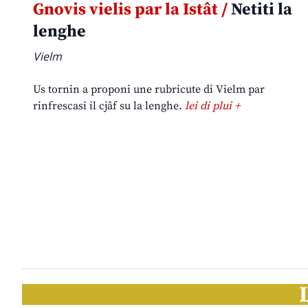
Gnovis vielis par la Istât /
Netiti la
lenghe
Vielm
Us tornin a proponi une rubricute di Vielm par
rinfrescasi il cjâf su la lenghe.
lei di plui +