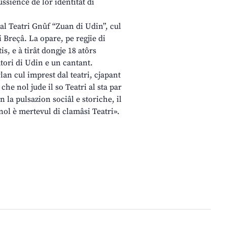
ssience de lôr identitât di
l al Teatri Gnûf “Zuan di Udin”, cul
i Breçâ. La opare, pe regjie di
is, e à tirât dongje 18 atôrs
atori di Udin e un cantant.
rlan cul imprest dal teatri, cjapant
he nol jude il so Teatri al sta par
n la pulsazion sociâl e storiche, il
 nol è mertevul di clamâsi Teatri».