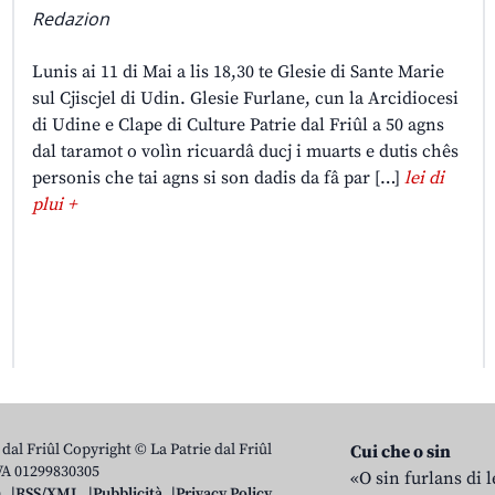
Redazion
Lunis ai 11 di Mai a lis 18,30 te Glesie di Sante Marie
sul Cjiscjel di Udin. Glesie Furlane, cun la Arcidiocesi
di Udine e Clape di Culture Patrie dal Friûl a 50 agns
dal taramot o volìn ricuardâ ducj i muarts e dutis chês
personis che tai agns si son dadis da fâ par […]
lei di
plui +
 dal Friûl Copyright © La Patrie dal Friûl
Cui che o sin
IVA 01299830305
«O sin furlans di 
n
RSS/XML
Pubblicità
Privacy Policy