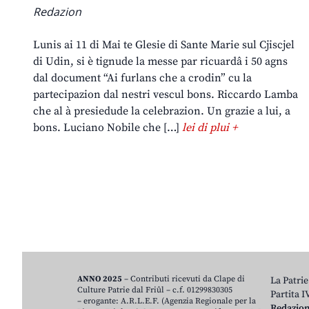
Redazion
Lunis ai 11 di Mai te Glesie di Sante Marie sul Cjiscjel
di Udin, si è tignude la messe par ricuardâ i 50 agns
dal document “Ai furlans che a crodin” cu la
partecipazion dal nestri vescul bons. Riccardo Lamba
che al à presiedude la celebrazion. Un grazie a lui, a
bons. Luciano Nobile che […]
lei di plui +
ANNO 2025
– Contributi ricevuti da Clape di
La Patrie
Culture Patrie dal Friûl – c.f. 01299830305
Partita 
– erogante: A.R.L.E.F. (Agenzia Regionale per la
Redazio