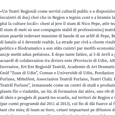
«Un Teatri Regjonâl come servizi culturâl public e a disposizi
incuintri di ducj chei che in Regjon a tegnin cont e a bramin l
plui la culture locâl»: chest al jere il sium di Nico Pepe, atôr tea
Il sium di meti sù une compagnie stabil di professioniscj teatr
sium puartât indevant massime di bande di un arlêf di Pepe, B
di bataiis al è deventât realtât. La strade par rivâ a cheste risul
politics e filodramatics a son stâts cuintri par motîfs economic
ancje metût adun petizions. E dopo tante fatûre, ai 5 di Avrîl a 
acuardi di colaborazion tra diviers ents (Provincie di Udin, ARL
Inovazion, Ert-Ent Regjonâl Teatrâl, Academie di Art Dramati
Gnûf “Zuan di Udin”, Comun e Universitât di Udin, Fondazion C
Furlane, Mittelfest, Associazion Teatrâl Furlane, Teatri Club). L’
Teatrâl Furlane”, inmaneade come un centri di studi e produzion 
plante fûr o riadatâts, un lûc di formazion dai atôrs, une rêt 
di ideis e progjets di puartâ tes scuelis, sul teritori de Regjon 
(par cumò programât dal 2011 al 2013), cul fin di dâi fuarce al fu
tant che mieç di leam ae tiere, cetant impuartant pe difusion d