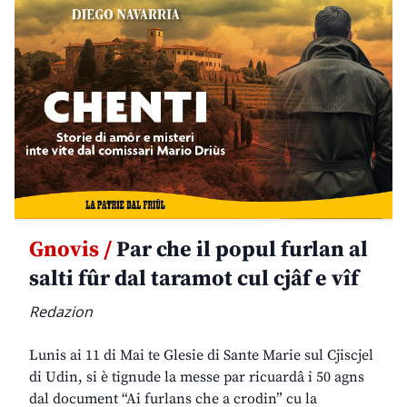
Gnovis /
Par che il popul furlan al
salti fûr dal taramot cul cjâf e vîf
Redazion
Lunis ai 11 di Mai te Glesie di Sante Marie sul Cjiscjel
di Udin, si è tignude la messe par ricuardâ i 50 agns
dal document “Ai furlans che a crodin” cu la