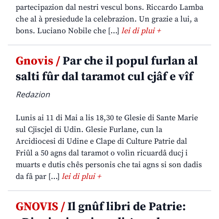
partecipazion dal nestri vescul bons. Riccardo Lamba
che al à presiedude la celebrazion. Un grazie a lui, a
bons. Luciano Nobile che […]
lei di plui +
Gnovis /
Par che il popul furlan al
salti fûr dal taramot cul cjâf e vîf
Redazion
Lunis ai 11 di Mai a lis 18,30 te Glesie di Sante Marie
sul Cjiscjel di Udin. Glesie Furlane, cun la
Arcidiocesi di Udine e Clape di Culture Patrie dal
Friûl a 50 agns dal taramot o volìn ricuardâ ducj i
muarts e dutis chês personis che tai agns si son dadis
da fâ par […]
lei di plui +
GNOVIS /
Il gnûf libri de Patrie: