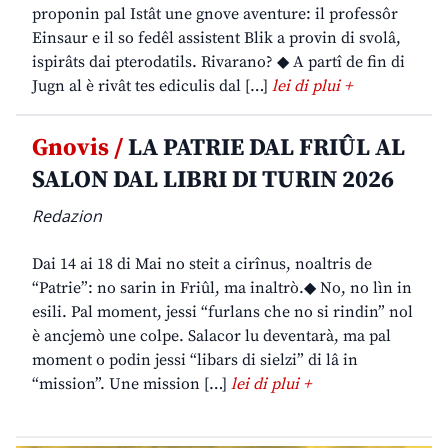
proponin pal Istât une gnove aventure: il professôr
Einsaur e il so fedêl assistent Blik a provin di svolâ,
ispirâts dai pterodatils. Rivarano? ◆ A partî de fin di
Jugn al è rivât tes ediculis dal […]
lei di plui +
Gnovis /
LA PATRIE DAL FRIÛL AL
SALON DAL LIBRI DI TURIN 2026
Redazion
Dai 14 ai 18 di Mai no steit a cirînus, noaltris de
“Patrie”: no sarin in Friûl, ma inaltrò.◆ No, no lìn in
esili. Pal moment, jessi “furlans che no si rindin” nol
è ancjemò une colpe. Salacor lu deventarà, ma pal
moment o podin jessi “libars di sielzi” di lâ in
“mission”. Une mission […]
lei di plui +