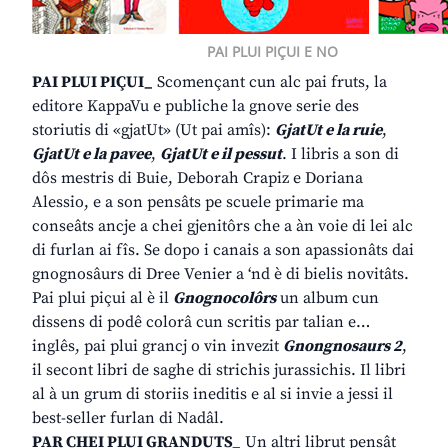
PAI PLUI PIÇUI E NO
PAI PLUI PIÇUI_
Scomençant cun alc pai fruts, la
editore KappaVu e publiche la gnove serie des
storiutis di «gjatUt» (Ut pai amîs):
GjatUt e la ruie
,
GjatUt e la pavee
,
GjatUt e il pessut
. I libris a son di
dôs mestris di Buie, Deborah Crapiz e Doriana
Alessio, e a son pensâts pe scuele primarie ma
conseâts ancje a chei gjenitôrs che a àn voie di lei alc
di furlan ai fîs. Se dopo i canais a son apassionâts dai
gnognosâurs di Dree Venier a ‘nd è di bielis novitâts.
Pai plui piçui al è il
Gnognocolôrs
un album cun
dissens di podê colorâ cun scritis par talian e…
inglês, pai plui grancj o vin invezit
Gnongnosaurs 2
,
il secont libri de saghe di strichis jurassichis. Il libri
al à un grum di storiis ineditis e al si invie a jessi il
best-seller furlan di Nadâl.
PAR CHEI PLUI GRANDUTS_
Un altri librut pensât