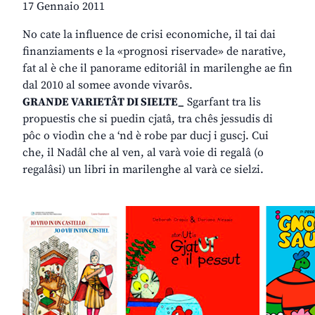
17 Gennaio 2011
No cate la influence de crisi economiche, il tai dai
finanziaments e la «prognosi riservade» de narative,
fat al è che il panorame editoriâl in marilenghe ae fin
dal 2010 al somee avonde vivarôs.
GRANDE VARIETÂT DI SIELTE_
Sgarfant tra lis
propuestis che si puedin cjatâ, tra chês jessudis di
pôc o viodìn che a ‘nd è robe par ducj i guscj. Cui
che, il Nadâl che al ven, al varà voie di regalâ (o
regalâsi) un libri in marilenghe al varà ce sielzi.