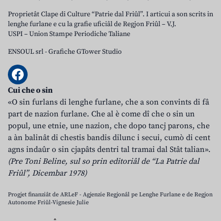
Proprietât Clape di Culture “Patrie dal Friûl”. I articui a son scrits in
lenghe furlane e cu la grafie uficiâl de Regjon Friûl – V.J.
USPI – Union Stampe Periodiche Taliane
ENSOUL srl
-
Grafiche GTower Studio
Cui che o sin
«O sin furlans di lenghe furlane, che a son convints di fâ
part de nazion furlane. Che al è come dî che o sin un
popul, une etnie, une nazion, che dopo tancj parons, che
a àn balinât di chestis bandis dilunc i secui, cumò di cent
agns indaûr o sin cjapâts dentri tal tramai dal Stât talian».
(Pre Toni Beline, sul so prin editoriâl de “La Patrie dal
Friûl”, Dicembar 1978)
Progjet finanziât de ARLeF - Agjenzie Regjonâl pe Lenghe Furlane e de Regjon
Autonome Friûl-Vignesie Julie