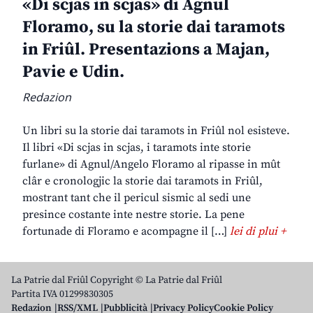
«Di scjas in scjas» di Agnul
Floramo, su la storie dai taramots
in Friûl. Presentazions a Majan,
Pavie e Udin.
Redazion
Un libri su la storie dai taramots in Friûl nol esisteve.
Il libri «Di scjas in scjas, i taramots inte storie
furlane» di Agnul/Angelo Floramo al ripasse in mût
clâr e cronologjic la storie dai taramots in Friûl,
mostrant tant che il pericul sismic al sedi une
presince costante inte nestre storie. La pene
fortunade di Floramo e acompagne il […]
lei di plui +
La Patrie dal Friûl Copyright © La Patrie dal Friûl
Partita IVA 01299830305
Redazion
RSS/XML
Pubblicità
Privacy Policy
Cookie Policy