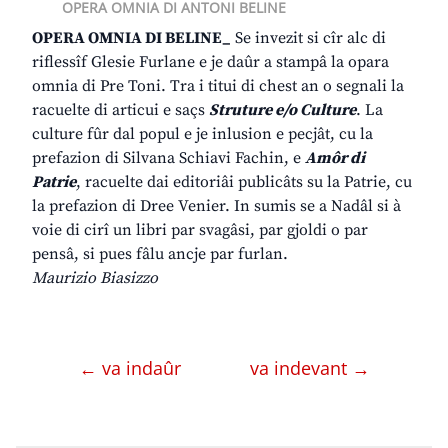
OPERA OMNIA DI ANTONI BELINE
OPERA OMNIA DI BELINE_
Se invezit si cîr alc di
riflessîf Glesie Furlane e je daûr a stampâ la opara
omnia di Pre Toni. Tra i titui di chest an o segnali la
racuelte di articui e saçs
Struture e/o Culture
. La
culture fûr dal popul e je inlusion e pecjât, cu la
prefazion di Silvana Schiavi Fachin, e
Amôr di
Patrie
, racuelte dai editoriâi publicâts su la Patrie, cu
la prefazion di Dree Venier. In sumis se a Nadâl si à
voie di cirî un libri par svagâsi, par gjoldi o par
pensâ, si pues fâlu ancje par furlan.
Maurizio Biasizzo
← va indaûr
va indevant →