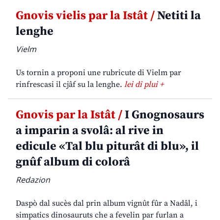
Gnovis vielis par la Istât /
Netiti la
lenghe
Vielm
Us tornin a proponi une rubricute di Vielm par
rinfrescasi il cjâf su la lenghe.
lei di plui +
Gnovis par la Istât /
I Gnognosaurs
a imparin a svolâ: al rive in
edicule «Tal blu piturât di blu», il
gnûf album di colorâ
Redazion
Daspò dal sucès dal prin album vignût fûr a Nadâl, i
simpatics dinosauruts che a fevelin par furlan a