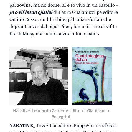
pai zovins, ma no dome, al è Io vivo in un castello –
Jo o vîf intun cjistiel
di Laura Guaianuzzi pe editore
Omino Rosso, un libri bilengâl talian-furlan che
doprant la vôs dal piçul Pileu, fantacin che al vîf te
Ete di Mieç, nus conte la vite intun cjistiel.
Narative: Leonardo Zanier e il libri di Gianfranco
Pellegrini
NARATIVE_
Invezit la editore KappaVu nus ufrîs il