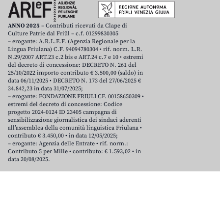
ANNO 2025
– Contributi ricevuti da Clape di
Culture Patrie dal Friûl – c.f. 01299830305
– erogante: A.R.L.E.F. (Agenzia Regionale per la
Lingua Friulana) C.F. 94094780304 • rif. norm. L.R.
N.29/2007 ART.23 c.2 bis e ART.24 c.7 e 10 • estremi
del decreto di concessione: DECRETO N. 261 del
25/10/2022 importo contributo € 3.500,00 (saldo) in
data 06/11/2025 • DECRETO N. 173 del 27/06/2025 €
34.842,23 in data 31/07/2025;
– erogante: FONDAZIONE FRIULI CF. 00158650309 •
estremi del decreto di concessione: Codice
progetto 2024-0124 ID 23405 campagna di
sensibilizzazione giornalistica dei sindaci aderenti
all’assemblea della comunità linguistica Friulana •
contributo € 3.450,00 • in data 12/05/2025;
– erogante: Agenzia delle Entrate • rif. norm.:
Contributo 5 per Mille • contributo: € 1.593,02 • in
data 20/08/2025.