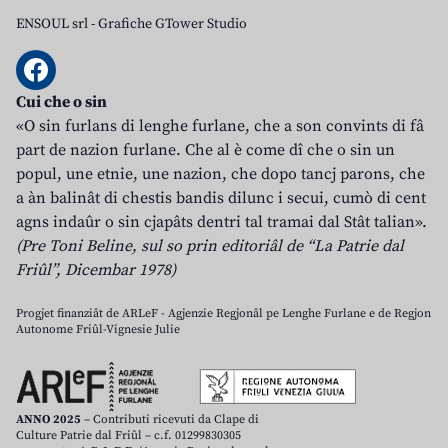
ENSOUL srl
-
Grafiche GTower Studio
Cui che o sin
«O sin furlans di lenghe furlane, che a son convints di fâ
part de nazion furlane. Che al è come dî che o sin un
popul, une etnie, une nazion, che dopo tancj parons, che
a àn balinât di chestis bandis dilunc i secui, cumò di cent
agns indaûr o sin cjapâts dentri tal tramai dal Stât talian».
(Pre Toni Beline, sul so prin editoriâl de “La Patrie dal
Friûl”, Dicembar 1978)
Progjet finanziât de ARLeF - Agjenzie Regjonâl pe Lenghe Furlane e de Regjon
Autonome Friûl-Vignesie Julie
ANNO 2025
– Contributi ricevuti da Clape di
Culture Patrie dal Friûl – c.f. 01299830305