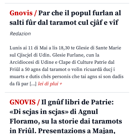
Gnovis /
Par che il popul furlan al
salti fûr dal taramot cul cjâf e vîf
Redazion
Lunis ai 11 di Mai a lis 18,30 te Glesie di Sante Marie
sul Cjiscjel di Udin. Glesie Furlane, cun la
Arcidiocesi di Udine e Clape di Culture Patrie dal
Friûl a 50 agns dal taramot o volìn ricuardâ ducj i
muarts e dutis chês personis che tai agns si son dadis
da fâ par […]
lei di plui +
GNOVIS /
Il gnûf libri de Patrie:
«Di scjas in scjas» di Agnul
Floramo, su la storie dai taramots
in Friûl. Presentazions a Majan,