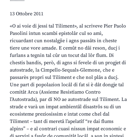
13 Ottobre 2011
«O ai voie di jessi tal Tiliment», al scriveve Pier Paolo
Pasolini intun scambi epistolâr cul so amì,
ricuardant cun nostalgjie i agns passâts in cheste
tiere une vore amade. E cemût no dâi reson, ducj i
furlans a tegnin tal cûr un tocut dal lôr flum. Di
chestis bandis, però, di agns si fevele di un progjet di
autostrade, la Cimpello-Sequals-Glemone, che e
passarès propri sul Tiliment e che nol plâs a ducj.
Une part di popolazion locâl di fat si è dât dongje tal
comitât Arca (Assieme Resistiamo Contro
l’Autostrada), par dî NO ae autostrade sul Tiliment. La
strade e varà un impat ambientâl disastrôs su di un
ecosisteme preziosissim e intat come chel dal
Tiliment – tant di meretâ l’apelatîf “re dai flums
alpins” – e al contrari cuasi nissun impat economic e
di servizi a favôr de comunitât locâl, a son in sintesi