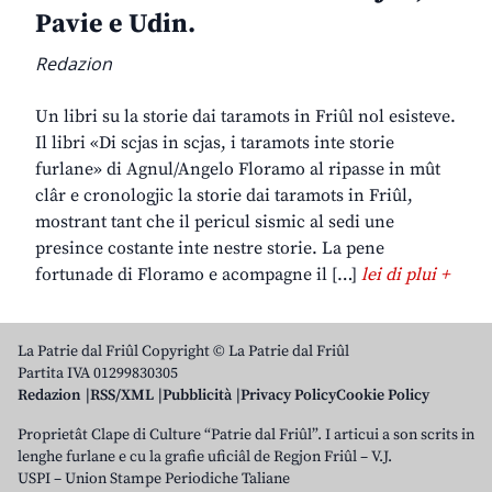
Pavie e Udin.
Redazion
Un libri su la storie dai taramots in Friûl nol esisteve.
Il libri «Di scjas in scjas, i taramots inte storie
furlane» di Agnul/Angelo Floramo al ripasse in mût
clâr e cronologjic la storie dai taramots in Friûl,
mostrant tant che il pericul sismic al sedi une
presince costante inte nestre storie. La pene
fortunade di Floramo e acompagne il […]
lei di plui +
La Patrie dal Friûl Copyright © La Patrie dal Friûl
Partita IVA 01299830305
Redazion
RSS/XML
Pubblicità
Privacy Policy
Cookie Policy
Proprietât Clape di Culture “Patrie dal Friûl”. I articui a son scrits in
lenghe furlane e cu la grafie uficiâl de Regjon Friûl – V.J.
USPI – Union Stampe Periodiche Taliane