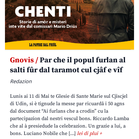
Gnovis /
Par che il popul furlan al
salti fûr dal taramot cul cjâf e vîf
Redazion
Lunis ai 11 di Mai te Glesie di Sante Marie sul Cjiscjel
di Udin, si è tignude la messe par ricuardâ i 50 agns
dal document “Ai furlans che a crodin” cu la
partecipazion dal nestri vescul bons. Riccardo Lamba
che al à presiedude la celebrazion. Un grazie a lui, a
bons. Luciano Nobile che […]
lei di plui +