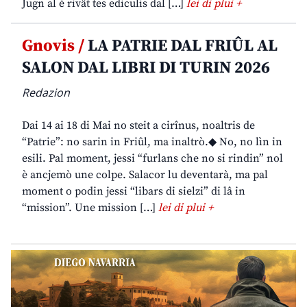
Jugn al è rivât tes ediculis dal […]
lei di plui +
Gnovis /
LA PATRIE DAL FRIÛL AL
SALON DAL LIBRI DI TURIN 2026
Redazion
Dai 14 ai 18 di Mai no steit a cirînus, noaltris de
“Patrie”: no sarin in Friûl, ma inaltrò.◆ No, no lìn in
esili. Pal moment, jessi “furlans che no si rindin” nol
è ancjemò une colpe. Salacor lu deventarà, ma pal
moment o podin jessi “libars di sielzi” di lâ in
“mission”. Une mission […]
lei di plui +