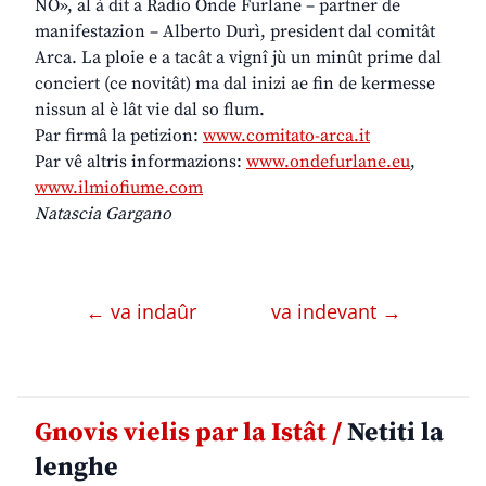
NO», al à dit a Radio Onde Furlane – partner de
manifestazion – Alberto Durì, president dal comitât
Arca. La ploie e a tacât a vignî jù un minût prime dal
conciert (ce novitât) ma dal inizi ae fin de kermesse
nissun al è lât vie dal so flum.
Par firmâ la petizion:
www.comitato-arca.it
Par vê altris informazions:
www.ondefurlane.eu
,
www.ilmiofiume.com
Natascia Gargano
← va indaûr
va indevant →
Gnovis vielis par la Istât /
Netiti la
lenghe