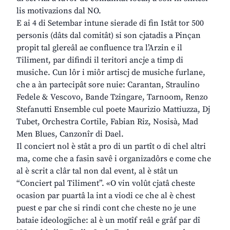
lis motivazions dal NO.
E ai 4 di Setembar intune sierade di fin Istât tor 500
personis (dâts dal comitât) si son cjatadis a Pinçan
propit tal glereâl ae confluence tra l’Arzin e il
Tiliment, par difindi il teritori ancje a timp di
musiche. Cun lôr i miôr artiscj de musiche furlane,
che a àn partecipât sore nuie: Carantan, Straulino
Fedele & Vescovo, Bande Tzingare, Tarnoom, Renzo
Stefanutti Ensemble cul poete Maurizio Mattiuzza, Dj
Tubet, Orchestra Cortile, Fabian Riz, Nosisà, Mad
Men Blues, Canzonîr di Dael.
Il conciert nol è stât a pro di un partît o di chel altri
ma, come che a fasin savê i organizadôrs e come che
al è scrit a clâr tal non dal event, al è stât un
“Conciert pal Tiliment”. «O vin volût cjatâ cheste
ocasion par puartâ la int a viodi ce che al è chest
puest e par che si rindi cont che cheste no je une
bataie ideologjiche: al è un motîf reâl e grâf par dî