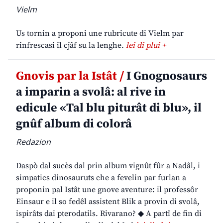
Vielm
Us tornin a proponi une rubricute di Vielm par
rinfrescasi il cjâf su la lenghe.
lei di plui +
Gnovis par la Istât /
I Gnognosaurs
a imparin a svolâ: al rive in
edicule «Tal blu piturât di blu», il
gnûf album di colorâ
Redazion
Daspò dal sucès dal prin album vignût fûr a Nadâl, i
simpatics dinosauruts che a fevelin par furlan a
proponin pal Istât une gnove aventure: il professôr
Einsaur e il so fedêl assistent Blik a provin di svolâ,
ispirâts dai pterodatils. Rivarano? ◆ A partî de fin di