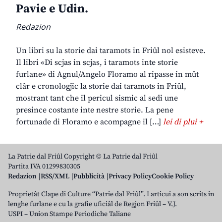
Pavie e Udin.
Redazion
Un libri su la storie dai taramots in Friûl nol esisteve.
Il libri «Di scjas in scjas, i taramots inte storie
furlane» di Agnul/Angelo Floramo al ripasse in mût
clâr e cronologjic la storie dai taramots in Friûl,
mostrant tant che il pericul sismic al sedi une
presince costante inte nestre storie. La pene
fortunade di Floramo e acompagne il […]
lei di plui +
La Patrie dal Friûl Copyright © La Patrie dal Friûl
Partita IVA 01299830305
Redazion
RSS/XML
Pubblicità
Privacy Policy
Cookie Policy
Proprietât Clape di Culture “Patrie dal Friûl”. I articui a son scrits in
lenghe furlane e cu la grafie uficiâl de Regjon Friûl – V.J.
USPI – Union Stampe Periodiche Taliane