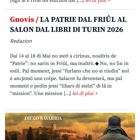
Jugn al è rivât tes ediculis dal […]
lei di plui +
Gnovis /
LA PATRIE DAL FRIÛL AL
SALON DAL LIBRI DI TURIN 2026
Redazion
Dai 14 ai 18 di Mai no steit a cirînus, noaltris de
“Patrie”: no sarin in Friûl, ma inaltrò.◆ No, no lìn in
esili. Pal moment, jessi “furlans che no si rindin” nol
è ancjemò une colpe. Salacor lu deventarà, ma pal
moment o podin jessi “libars di sielzi” di lâ in
“mission”. Une mission […]
lei di plui +