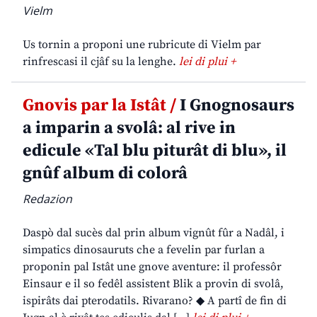
Vielm
Us tornin a proponi une rubricute di Vielm par
rinfrescasi il cjâf su la lenghe.
lei di plui +
Gnovis par la Istât /
I Gnognosaurs
a imparin a svolâ: al rive in
edicule «Tal blu piturât di blu», il
gnûf album di colorâ
Redazion
Daspò dal sucès dal prin album vignût fûr a Nadâl, i
simpatics dinosauruts che a fevelin par furlan a
proponin pal Istât une gnove aventure: il professôr
Einsaur e il so fedêl assistent Blik a provin di svolâ,
ispirâts dai pterodatils. Rivarano? ◆ A partî de fin di