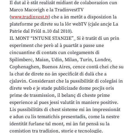
Il dut al è stât realizât midiant de colaborazion cun
Marco Macorigh e la TradinvestTV
(
www.tradinvest.tv
) che a àn metût a disposizion la
plateforme pe direte su la lôr webTV (cjale ancje La
Patrie dal Friûl n.10 dal 2010).
IL MONT “INTUNE STANZIE”_ Si è tratât di un prin
esperiment che però al à puartât a passe une
cincuantine di contats cun colegaments di
Spilimberc, Maian, Udin, Milan, Turin, Londre,
Cophenaghen, Buenos Aires, cence contâ chei che su
la chat de direte no àn specificât di dulà che a
cjalavin. Considerant che la pussibilitât di colegâsi in
direte web e je stade publicizade dome pocjis oris
prime de trasmission, il belanç di cheste prime
esperience al pues jessi valutât in maniere positive.
Lis pussibilitâts di chest sisteme mi àn impressionât
e adun cu lis tematichis presentadis, come la nestre
identitât furlane tal mont, mi àn fat pensâ su la
comistion tra tradizion, storie e tecnologjie.