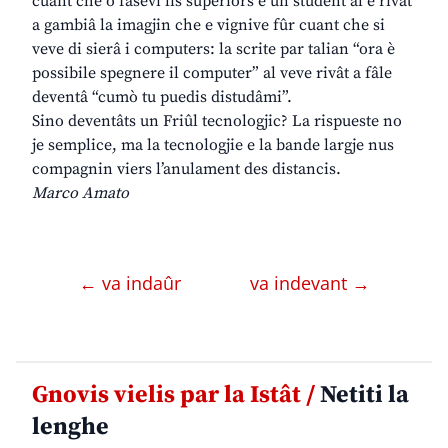
cuant che o fasevi lis superiôrs e un student al è rivât
a gambiâ la imagjin che e vignive fûr cuant che si
veve di sierâ i computers: la scrite par talian “ora è
possibile spegnere il computer” al veve rivât a fâle
deventâ “cumò tu puedis distudâmi”.
Sino deventâts un Friûl tecnologjic? La rispueste no
je semplice, ma la tecnologjie e la bande largje nus
compagnin viers l’anulament des distancis.
Marco Amato
← va indaûr
va indevant →
Gnovis vielis par la Istât /
Netiti la
lenghe