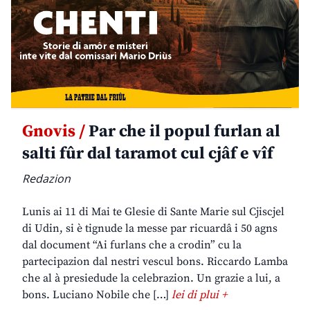
Gnovis /
Par che il popul furlan al
salti fûr dal taramot cul cjâf e vîf
Redazion
Lunis ai 11 di Mai te Glesie di Sante Marie sul Cjiscjel
di Udin, si è tignude la messe par ricuardâ i 50 agns
dal document “Ai furlans che a crodin” cu la
partecipazion dal nestri vescul bons. Riccardo Lamba
che al à presiedude la celebrazion. Un grazie a lui, a
bons. Luciano Nobile che […]
lei di plui +