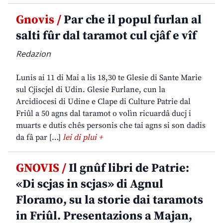
Gnovis /
Par che il popul furlan al
salti fûr dal taramot cul cjâf e vîf
Redazion
Lunis ai 11 di Mai a lis 18,30 te Glesie di Sante Marie
sul Cjiscjel di Udin. Glesie Furlane, cun la
Arcidiocesi di Udine e Clape di Culture Patrie dal
Friûl a 50 agns dal taramot o volìn ricuardâ ducj i
muarts e dutis chês personis che tai agns si son dadis
da fâ par […]
lei di plui +
GNOVIS /
Il gnûf libri de Patrie:
«Di scjas in scjas» di Agnul
Floramo, su la storie dai taramots
in Friûl. Presentazions a Majan,