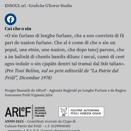
ENSOUL srl
-
Grafiche GTower Studio
Cui che o sin
«O sin furlans di lenghe furlane, che a son convints di fâ
part de nazion furlane. Che al è come dî che o sin un
popul, une etnie, une nazion, che dopo tancj parons, che
a àn balinât di chestis bandis dilunc i secui, cumò di cent
agns indaûr o sin cjapâts dentri tal tramai dal Stât talian».
(Pre Toni Beline, sul so prin editoriâl de “La Patrie dal
Friûl”, Dicembar 1978)
Progjet finanziât de ARLeF - Agjenzie Regjonâl pe Lenghe Furlane e de Regjon
Autonome Friûl-Vignesie Julie
ANNO 2025
– Contributi ricevuti da Clape di
Culture Patrie dal Friûl – c.f. 01299830305
– erogante: A.R.L.E.F. (Agenzia Regionale per la