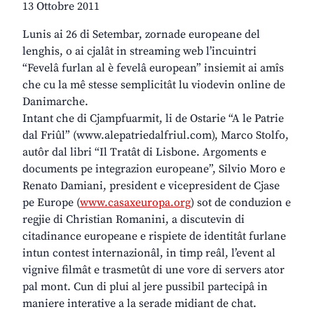
13 Ottobre 2011
Lunis ai 26 di Setembar, zornade europeane del
lenghis, o ai cjalât in streaming web l’incuintri
“Fevelâ furlan al è fevelâ european” insiemit ai amîs
che cu la mê stesse semplicitât lu viodevin online de
Danimarche.
Intant che di Cjampfuarmit, li de Ostarie “A le Patrie
dal Friûl” (www.alepatriedalfriul.com), Marco Stolfo,
autôr dal libri “Il Tratât di Lisbone. Argoments e
documents pe integrazion europeane”, Silvio Moro e
Renato Damiani, president e vicepresident de Cjase
pe Europe (
www.casaxeuropa.org
) sot de conduzion e
regjie di Christian Romanini, a discutevin di
citadinance europeane e rispiete de identitât furlane
intun contest internazionâl, in timp reâl, l’event al
vignive filmât e trasmetût di une vore di servers ator
pal mont. Cun di plui al jere pussibil partecipâ in
maniere interative a la serade midiant de chat.