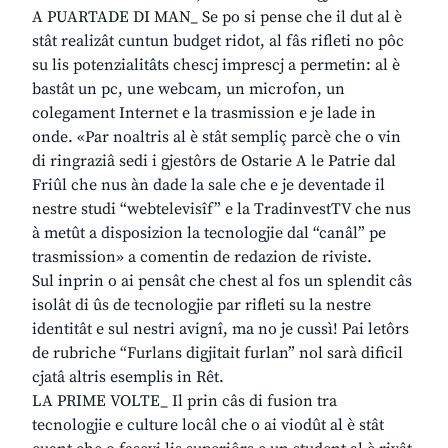
A PUARTADE DI MAN_ Se po si pense che il dut al è
stât realizât cuntun budget ridot, al fâs rifleti no pôc
su lis potenzialitâts chescj imprescj a permetin: al è
bastât un pc, une webcam, un microfon, un
colegament Internet e la trasmission e je lade in
onde. «Par noaltris al è stât sempliç parcè che o vin
di ringraziâ sedi i gjestôrs de Ostarie A le Patrie dal
Friûl che nus àn dade la sale che e je deventade il
nestre studi “webtelevisîf” e la TradinvestTV che nus
à metût a disposizion la tecnologjie dal “canâl” pe
trasmission» a comentin de redazion de riviste.
Sul inprin o ai pensât che chest al fos un splendit câs
isolât di ûs de tecnologjie par rifleti su la nestre
identitât e sul nestri avignî, ma no je cussì! Pai letôrs
de rubriche “Furlans digjitait furlan” nol sarà dificil
cjatâ altris esemplis in Rêt.
LA PRIME VOLTE_ Il prin câs di fusion tra
tecnologjie e culture locâl che o ai viodût al è stât