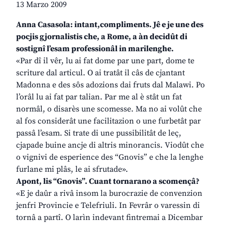
13 Marzo 2009
Anna Casasola: intant,compliments. Jê e je une des
pocjis gjornalistis che, a Rome, a àn decidût di
sostignî l’esam professionâl in marilenghe.
«Par dî il vêr, lu ai fat dome par une part, dome te
scriture dal articul. O ai tratât il câs de cjantant
Madonna e des sôs adozions dai fruts dal Malawi. Po
l’orâl lu ai fat par talian. Par me al è stât un fat
normâl, o disarès une scomesse. Ma no ai volût che
al fos considerât une facilitazion o une furbetât par
passâ l’esam. Si trate di une pussibilitât de leç,
cjapade buine ancje di altris minorancis. Viodût che
o vignivi de esperience des “Gnovis” e che la lenghe
furlane mi plâs, le ai sfrutade».
Apont, lis “Gnovis”. Cuant tornarano a scomençâ?
«E je daûr a rivâ insom la burocrazie de convenzion
jenfri Provincie e Telefriuli. In Fevrâr o varessin di
tornâ a partî. O larìn indevant fintremai a Dicembar