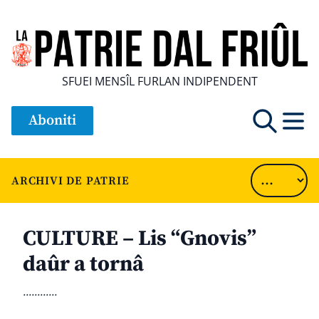
SFUEI MENSÎL FURLAN INDIPENDENT
Aboniti
ARCHIVI DE PATRIE
CULTURE – Lis “Gnovis”
daûr a tornâ
............