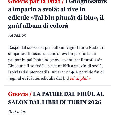
Gnovis par la Istât /
I Gnognosaurs
a imparin a svolâ: al rive in
edicule «Tal blu piturât di blu», il
gnûf album di colorâ
Redazion
Daspò dal sucès dal prin album vignût fûr a Nadâl, i
simpatics dinosauruts che a fevelin par furlan a
proponin pal Istât une gnove aventure: il professôr
Einsaur e il so fedêl assistent Blik a provin di svolâ,
ispirâts dai pterodatils. Rivarano? ◆ A partî de fin di
Jugn al è rivât tes ediculis dal […]
lei di plui +
Gnovis /
LA PATRIE DAL FRIÛL AL
SALON DAL LIBRI DI TURIN 2026
Redazion