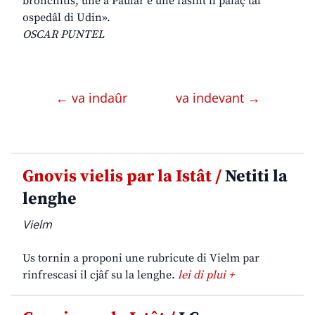
bronchitis, une a Paulâr e une fasint il paiaç tal
ospedâl di Udin».
OSCAR PUNTEL
← va indaûr
va indevant →
Gnovis vielis par la Istât /
Netiti la
lenghe
Vielm
Us tornin a proponi une rubricute di Vielm par
rinfrescasi il cjâf su la lenghe.
lei di plui +