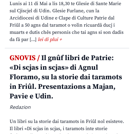
Lunis ai 11 di Mai a lis 18,30 te Glesie di Sante Marie
sul Cjiscjel di Udin. Glesie Furlane, cun la
Arcidiocesi di Udine e Clape di Culture Patrie dal
Friûl a 50 agns dal taramot o volìn ricuardâ ducj i
muarts e dutis chês personis che tai agns si son dadis
da fâ par […]
lei di plui +
GNOVIS /
Il gnûf libri de Patrie:
«Di scjas in scjas» di Agnul
Floramo, su la storie dai taramots
in Friûl. Presentazions a Majan,
Pavie e Udin.
Redazion
Un libri su la storie dai taramots in Friûl nol esisteve.
Il libri «Di scjas in scjas, i taramots inte storie