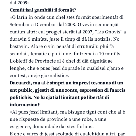
dal 2009».
Cemût isal gambiât il formât?
«O larìn in onde cun chel stes formât sperimentât di
Setembar a Dicembar dal 2008. O vevin scomençât
cuntun altri: cul progjet sierât tal 2007, “Lis Gnovis” a
duravin 5 minûts, juste il timp di dâ lis notiziis. No
bastavin. Alore o vin pensât di struturâlu plui “a
scandai”, tematic e plui lunc, fintremai a 10 minûts.
L’obietîf de Provincie al è chel di dâi dignitât ae
lenghe, che e pues jessi doprade in cualsisei cjamp e
contest, ancje gjornalistic».
Dacuardi, ma al è simpri un imprest tes mans di un
ent public, gjestît di une zonte, espression di fuarcis
politichis. No lu cjatial limitant pe libertât di
informazion?
«Al pues jessi limitant, ma bisugne tignî cont che al è
une rispueste de provincie a une robe, a une
esigjence, domandade dai stes furlans.
E che e varès di jessi scoltade di cualchidun altri, par