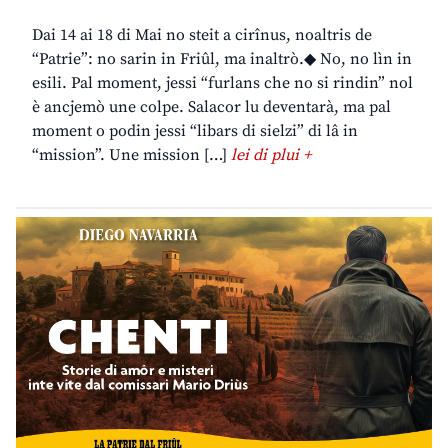
Dai 14 ai 18 di Mai no steit a cirînus, noaltris de
“Patrie”: no sarin in Friûl, ma inaltrò.◆ No, no lìn in
esili. Pal moment, jessi “furlans che no si rindin” nol
è ancjemò une colpe. Salacor lu deventarà, ma pal
moment o podin jessi “libars di sielzi” di lâ in
“mission”. Une mission […]
lei di plui +