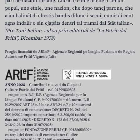
part de nazion furlane. Che al è come dî che o sin un
popul, une etnie, une nazion, che dopo tancj parons, che
a àn balinât di chestis bandis dilunc i secui, cumò di cent
agns indaûr o sin cjapâts dentri tal tramai dal Stât talian».
(Pre Toni Beline, sul so prin editoriâl de “La Patrie dal
Friûl”, Dicembar 1978)
Progjet finanziât de ARLeF - Agjenzie Regjonâl pe Lenghe Furlane e de Regjon
Autonome Friûl-Vignesie Julie
ANNO 2025
– Contributi ricevuti da Clape di
Culture Patrie dal Friûl – c.f. 01299830305
– erogante: A.R.L.E.F. (Agenzia Regionale per la
Lingua Friulana) C.F. 94094780304 • rif. norm. L.R.
N.29/2007 ART.23 c.2 bis e ART.24 c.7 e 10 • estremi
del decreto di concessione: DECRETO N. 261 del
25/10/2022 importo contributo € 3.500,00 (saldo) in
data 06/11/2025 • DECRETO N. 173 del 27/06/2025 €
34.842,23 in data 31/07/2025;
– erogante: FONDAZIONE FRIULI CF. 00158650309 •
estremi del decreto di concessione: Codice
progetto 2024-0124 ID 23405 campagna di