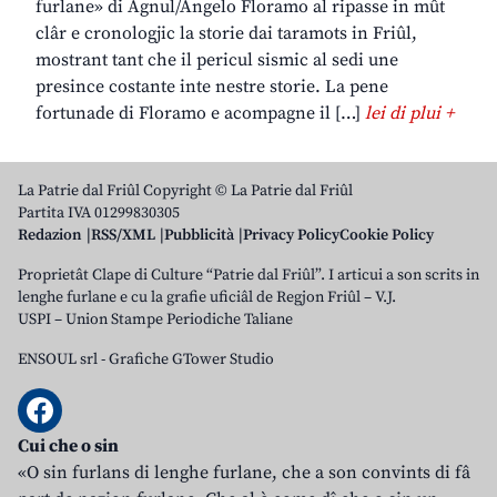
furlane» di Agnul/Angelo Floramo al ripasse in mût
clâr e cronologjic la storie dai taramots in Friûl,
mostrant tant che il pericul sismic al sedi une
presince costante inte nestre storie. La pene
fortunade di Floramo e acompagne il […]
lei di plui +
La Patrie dal Friûl Copyright © La Patrie dal Friûl
Partita IVA 01299830305
Redazion
RSS/XML
Pubblicità
Privacy Policy
Cookie Policy
Proprietât Clape di Culture “Patrie dal Friûl”. I articui a son scrits in
lenghe furlane e cu la grafie uficiâl de Regjon Friûl – V.J.
USPI – Union Stampe Periodiche Taliane
ENSOUL srl
-
Grafiche GTower Studio
Cui che o sin
«O sin furlans di lenghe furlane, che a son convints di fâ