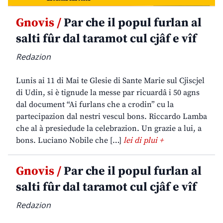
Gnovis /
Par che il popul furlan al
salti fûr dal taramot cul cjâf e vîf
Redazion
Lunis ai 11 di Mai te Glesie di Sante Marie sul Cjiscjel
di Udin, si è tignude la messe par ricuardâ i 50 agns
dal document “Ai furlans che a crodin” cu la
partecipazion dal nestri vescul bons. Riccardo Lamba
che al à presiedude la celebrazion. Un grazie a lui, a
bons. Luciano Nobile che […]
lei di plui +
Gnovis /
Par che il popul furlan al
salti fûr dal taramot cul cjâf e vîf
Redazion