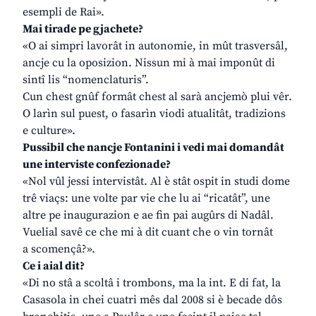
esempli de Rai».
Mai tirade pe gjachete?
«O ai simpri lavorât in autonomie, in mût trasversâl,
ancje cu la oposizion. Nissun mi à mai imponût di
sintî lis “nomenclaturis”.
Cun chest gnûf formât chest al sarà ancjemò plui vêr.
O larìn sul puest, o fasarìn viodi atualitât, tradizions
e culture».
Pussibil che nancje Fontanini i vedi mai domandât
une interviste confezionade?
«Nol vûl jessi intervistât. Al è stât ospit in studi dome
trê viaçs: une volte par vie che lu ai “ricatât”, une
altre pe inaugurazion e ae fin pai augûrs di Nadâl.
Vuelial savê ce che mi à dit cuant che o vin tornât
a scomençâ?».
Ce i aial dit?
«Di no stâ a scoltâ i trombons, ma la int. E di fat, la
Casasola in chei cuatri mês dal 2008 si è becade dôs