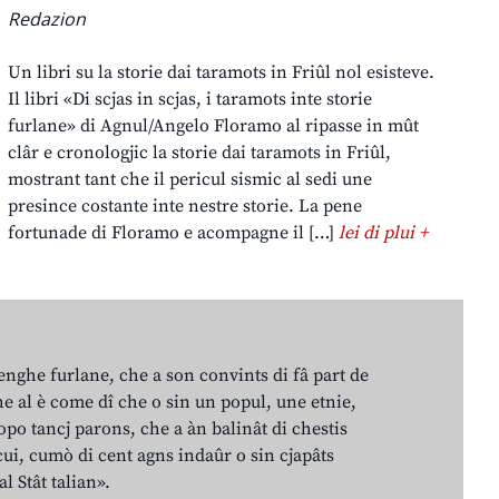
Redazion
Un libri su la storie dai taramots in Friûl nol esisteve.
Il libri «Di scjas in scjas, i taramots inte storie
furlane» di Agnul/Angelo Floramo al ripasse in mût
clâr e cronologjic la storie dai taramots in Friûl,
mostrant tant che il pericul sismic al sedi une
presince costante inte nestre storie. La pene
fortunade di Floramo e acompagne il […]
lei di plui +
lenghe furlane, che a son convints di fâ part de
e al è come dî che o sin un popul, une etnie,
po tancj parons, che a àn balinât di chestis
cui, cumò di cent agns indaûr o sin cjapâts
al Stât talian».