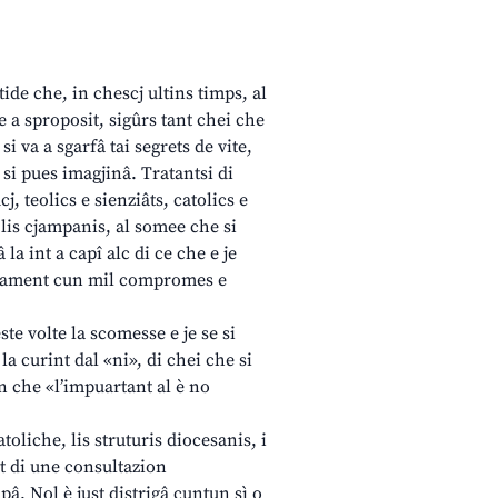
ide che, in chescj ultins timps, al
e a sproposit, sigûrs tant chei che
i va a sgarfâ tai segrets de vite,
 si pues imagjinâ. Tratantsi di
, teolics e sienziâts, catolics e
 lis cjampanis, al somee che si
 la int a capî alc di ce che e je
arlament cun mil compromes e
este volte la scomesse e je se si
la curint dal «ni», di chei che si
n che «l’impuartant al è no
toliche, lis struturis diocesanis, i
t di une consultazion
ipâ. Nol è just distrigâ cuntun sì o