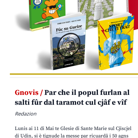
Gnovis /
Par che il popul furlan al
salti fûr dal taramot cul cjâf e vîf
Redazion
Lunis ai 11 di Mai te Glesie di Sante Marie sul Cjiscjel
di Udin, si è tignude la messe par ricuardâ i 50 agns