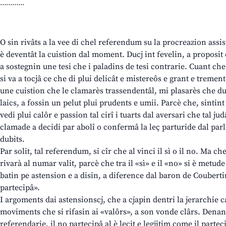
............
O sin rivâts a la vee di chel referendum su la procreazion assist
è deventât la cuistion dal moment. Ducj int fevelin, a proposit 
a sostegnin une tesi che i paladins de tesi contrarie. Cuant che s
si va a tocjâ ce che di plui delicât e mistereôs e grant e trement
une cuistion che le clamarès trassendentâl, mi plasarès che ducj
laics, a fossin un pelut plui prudents e umii. Parcè che, sintint
vedi plui calôr e passion tal cirî i tuarts dal aversari che tal judâ
clamade a decidi par abolî o confermâ la leç parturide dal p
dubits.
Par solit, tal referendum, si cîr che al vinci il sì o il no. Ma ch
rivarà al numar valit, parcè che tra il «sì» e il «no» si è metude 
batin pe astension e a disin, a diference dal baron de Couberti
partecipâ».
I argoments dai astensionscj, che a cjapin dentri la jerarchie ca
moviments che si rifasin ai «valôrs», a son vonde clârs. Denan
referendarie, il no partecipâ al è lecit e legjitim come il partec