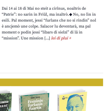
Dai 14 ai 18 di Mai no steit a cirînus, noaltris de
“Patrie”: no sarin in Friûl, ma inaltrò.◆ No, no lìn in
esili. Pal moment, jessi “furlans che no si rindin” nol
è ancjemò une colpe. Salacor lu deventarà, ma pal
moment o podin jessi “libars di sielzi” di lâ in
“mission”. Une mission […]
lei di plui +