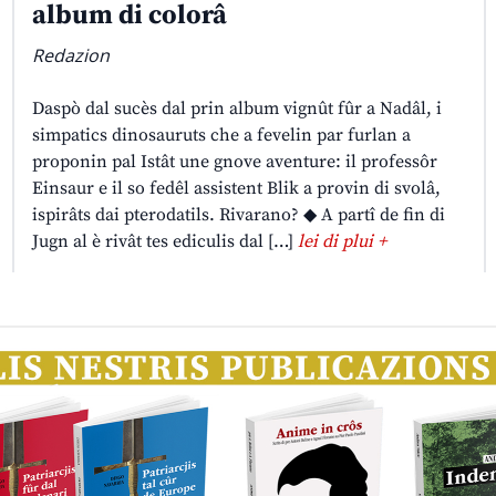
album di colorâ
Redazion
Daspò dal sucès dal prin album vignût fûr a Nadâl, i
simpatics dinosauruts che a fevelin par furlan a
proponin pal Istât une gnove aventure: il professôr
Einsaur e il so fedêl assistent Blik a provin di svolâ,
ispirâts dai pterodatils. Rivarano? ◆ A partî de fin di
Jugn al è rivât tes ediculis dal […]
lei di plui +