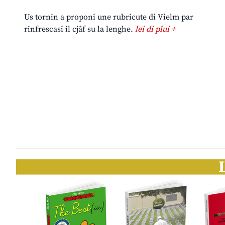
Us tornin a proponi une rubricute di Vielm par
rinfrescasi il cjâf su la lenghe.
lei di plui +