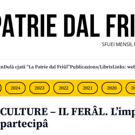
SFUEI MENSÎL FU
in
Dulà cjatâ “La Patrie dal Friûl”
Publicazions/Libris
Links: web
2024
2023
2022
2021
2020
2
CULTURE – IL FERÂL. L’im
partecipâ