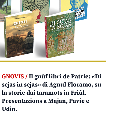
GNOVIS /
Il gnûf libri de Patrie: «Di
scjas in scjas» di Agnul Floramo, su
la storie dai taramots in Friûl.
Presentazions a Majan, Pavie e
Udin.