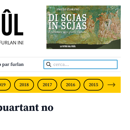
RLAN INDIPENDENT • INDEPENDENT FRIULIAN MONTHLY • N
Cerca:
 par furlan
019
2018
2017
2016
2015
2014
puartant no