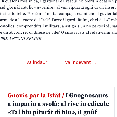
Di cualchi mês in ca, i gardenâi e i vescui no pierdin ocasion p
sul gjornâl catolic «Avvenire» al ven ripuartâ ogni dì un insert
tesi catoliche. Parcè no àno fat compagn cuant che il guvier ta
armade a la vuere dal Irak? Parcè il gard. Ruini, chel dal «Resi
catolics, comprendûts i militârs, a astignîsi, a no partecipâ, sa
è un at concret di difese de vite? O sino rivâts al relativisim
PRE ANTONI BELINE
← va indaûr
va indevant →
Gnovis par la Istât /
I Gnognosaurs
a imparin a svolâ: al rive in edicule
«Tal blu piturât di blu», il gnûf