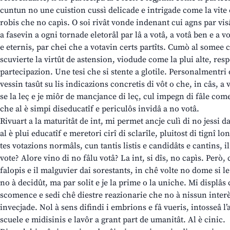
cuntun no une cuistion cussì delicade e intrigade come la vite e
robis che no capìs. O soi rivât vonde indenant cui agns par vis
a fasevin a ogni tornade eletorâl par lâ a votâ, a votâ ben e a v
e eternis, par chei che a votavin certs partîts. Cumò al somee c
scuvierte la virtût de astension, viodude come la plui alte, res
partecipazion. Une tesi che si stente a glotile. Personalmentri 
vessin tasût su lis indicazions concretis di vôt o che, in câs, a 
se la leç e je miôr de mancjance di leç, cul impegn di fâle come
che al è simpi diseducatîf e periculôs invidâ a no votâ.
Rivuart a la maturitât de int, mi permet ancje culì di no jessi da
al è plui educatîf e meretori cirî di sclarîle, pluitost di tignî l
tes votazions normâls, cun tantis listis e candidâts e cantins, i
vote? Alore vino di no fâlu votâ? La int, si dîs, no capìs. Però, c
falopis e il malguvier dai sorestants, in chê volte no dome si l
no à decidût, ma par solit e je la prime o la uniche. Mi displâs c
scomence e sedi chê diestre reazionarie che no à nissun interè
invecjade. Nol à sens difindi i embrions e fâ vueris, intosseâ l’
scuele e midisinis e lavôr a grant part de umanitât. Al è cinic.