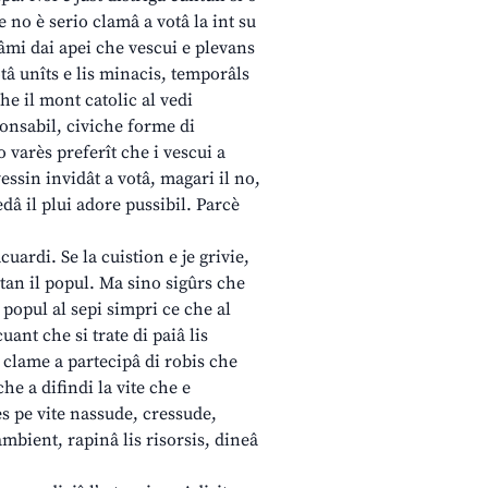
 no è serio clamâ a votâ la int su
âmi dai apei che vescui e plevans
otâ unîts e lis minacis, temporâls
he il mont catolic al vedi
ponsabil, civiche forme di
o varès preferît che i vescui a
vessin invidât a votâ, magari il no,
dâ il plui adore pussibil. Parcè
cuardi. Se la cuistion e je grivie,
ontan il popul. Ma sino sigûrs che
l popul al sepi simpri ce che al
uant che si trate di paiâ lis
e clame a partecipâ di robis che
he a difindi la vite che e
s pe vite nassude, cressude,
ambient, rapinâ lis risorsis, dineâ