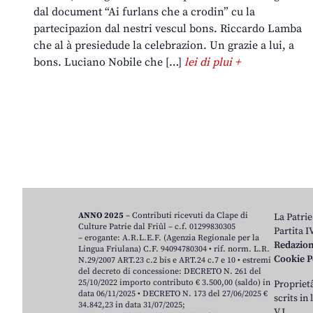
dal document “Ai furlans che a crodin” cu la
partecipazion dal nestri vescul bons. Riccardo Lamba
che al à presiedude la celebrazion. Un grazie a lui, a
bons. Luciano Nobile che […]
lei di plui +
ANNO 2025
– Contributi ricevuti da Clape di
La Patrie
Culture Patrie dal Friûl – c.f. 01299830305
Partita 
– erogante: A.R.L.E.F. (Agenzia Regionale per la
Redazio
Lingua Friulana) C.F. 94094780304 • rif. norm. L.R.
Cookie P
N.29/2007 ART.23 c.2 bis e ART.24 c.7 e 10 • estremi
del decreto di concessione: DECRETO N. 261 del
25/10/2022 importo contributo € 3.500,00 (saldo) in
Proprietâ
data 06/11/2025 • DECRETO N. 173 del 27/06/2025 €
scrits in
34.842,23 in data 31/07/2025;
V.J.