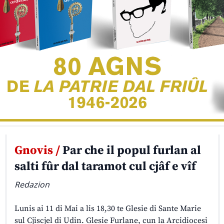
Gnovis /
Par che il popul furlan al
salti fûr dal taramot cul cjâf e vîf
Redazion
Lunis ai 11 di Mai a lis 18,30 te Glesie di Sante Marie
sul Cjiscjel di Udin. Glesie Furlane, cun la Arcidiocesi