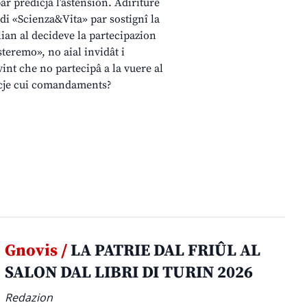
ar predicjâ l’astension. Adiriture
 di «Scienza&Vita» par sostignî la
lian al decideve la partecipazion
steremo», no aial invidât i
vint che no partecipâ a la vuere al
 ancje cui comandaments?
Gnovis /
LA PATRIE DAL FRIÛL AL
SALON DAL LIBRI DI TURIN 2026
Redazion