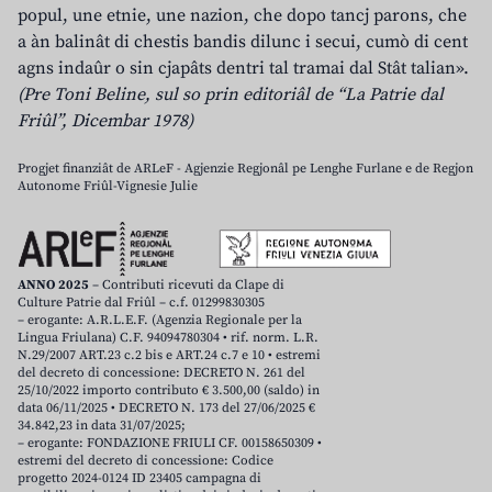
popul, une etnie, une nazion, che dopo tancj parons, che
a àn balinât di chestis bandis dilunc i secui, cumò di cent
agns indaûr o sin cjapâts dentri tal tramai dal Stât talian».
(Pre Toni Beline, sul so prin editoriâl de “La Patrie dal
Friûl”, Dicembar 1978)
Progjet finanziât de ARLeF - Agjenzie Regjonâl pe Lenghe Furlane e de Regjon
Autonome Friûl-Vignesie Julie
ANNO 2025
– Contributi ricevuti da Clape di
Culture Patrie dal Friûl – c.f. 01299830305
– erogante: A.R.L.E.F. (Agenzia Regionale per la
Lingua Friulana) C.F. 94094780304 • rif. norm. L.R.
N.29/2007 ART.23 c.2 bis e ART.24 c.7 e 10 • estremi
del decreto di concessione: DECRETO N. 261 del
25/10/2022 importo contributo € 3.500,00 (saldo) in
data 06/11/2025 • DECRETO N. 173 del 27/06/2025 €
34.842,23 in data 31/07/2025;
– erogante: FONDAZIONE FRIULI CF. 00158650309 •
estremi del decreto di concessione: Codice
progetto 2024-0124 ID 23405 campagna di