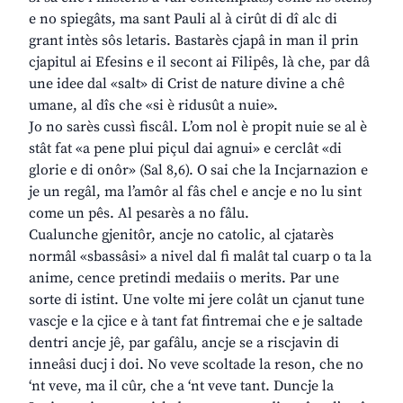
e no spiegâts, ma sant Pauli al à cirût di dî alc di
grant intès sôs letaris. Bastarès cjapâ in man il prin
cjapitul ai Efesins e il secont ai Filipês, là che, par dâ
une idee dal «salt» di Crist de nature divine a chê
umane, al dîs che «si è ridusût a nuie».
Jo no sarès cussì fiscâl. L’om nol è propit nuie se al è
stât fat «a pene plui piçul dai agnui» e cerclât «di
glorie e di onôr» (Sal 8,6). O sai che la Incjarnazion e
je un regâl, ma l’amôr al fâs chel e ancje e no lu sint
come un pês. Al pesarès a no fâlu.
Cualunche gjenitôr, ancje no catolic, al cjatarès
normâl «sbassâsi» a nivel dal fi malât tal cuarp o ta la
anime, cence pretindi medaiis o merits. Par une
sorte di istint. Une volte mi jere colât un cjanut tune
vascje e la cjice e à tant fat fintremai che e je saltade
dentri ancje jê, par gafâlu, ancje se a riscjavin di
inneâsi ducj i doi. No veve scoltade la reson, che no
‘nt veve, ma il cûr, che a ‘nt veve tant. Duncje la