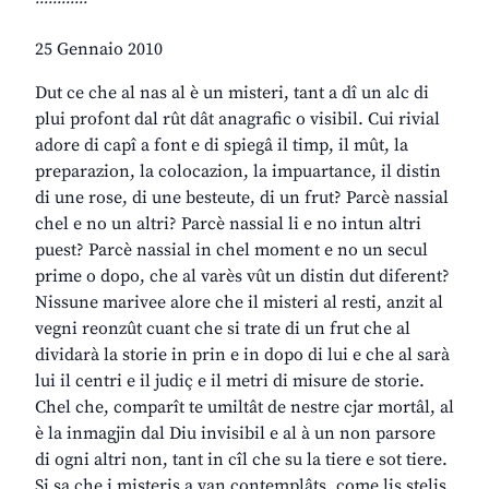
25 Gennaio 2010
Dut ce che al nas al è un misteri, tant a dî un alc di
plui profont dal rût dât anagrafic o visibil. Cui rivial
adore di capî a font e di spiegâ il timp, il mût, la
preparazion, la colocazion, la impuartance, il distin
di une rose, di une besteute, di un frut? Parcè nassial
chel e no un altri? Parcè nassial li e no intun altri
puest? Parcè nassial in chel moment e no un secul
prime o dopo, che al varès vût un distin dut diferent?
Nissune marivee alore che il misteri al resti, anzit al
vegni reonzût cuant che si trate di un frut che al
dividarà la storie in prin e in dopo di lui e che al sarà
lui il centri e il judiç e il metri di misure de storie.
Chel che, comparît te umiltât de nestre cjar mortâl, al
è la inmagjin dal Diu invisibil e al à un non parsore
di ogni altri non, tant in cîl che su la tiere e sot tiere.
Si sa che i misteris a van contemplâts, come lis stelis,