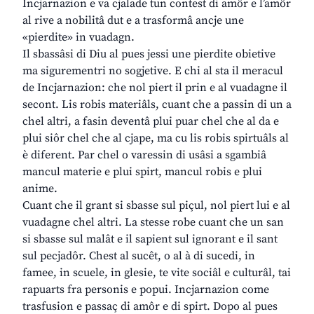
Incjarnazion e va cjalade tun contest di amôr e l’amôr
al rive a nobilitâ dut e a trasformâ ancje une
«pierdite» in vuadagn.
Il sbassâsi di Diu al pues jessi une pierdite obietive
ma sigurementri no sogjetive. E chi al sta il meracul
de Incjarnazion: che nol piert il prin e al vuadagne il
secont. Lis robis materiâls, cuant che a passin di un a
chel altri, a fasin deventâ plui puar chel che al da e
plui siôr chel che al cjape, ma cu lis robis spirtuâls al
è diferent. Par chel o varessin di usâsi a sgambiâ
mancul materie e plui spirt, mancul robis e plui
anime.
Cuant che il grant si sbasse sul piçul, nol piert lui e al
vuadagne chel altri. La stesse robe cuant che un san
si sbasse sul malât e il sapient sul ignorant e il sant
sul pecjadôr. Chest al sucêt, o al à di sucedi, in
famee, in scuele, in glesie, te vite sociâl e culturâl, tai
rapuarts fra personis e popui. Incjarnazion come
trasfusion e passaç di amôr e di spirt. Dopo al pues