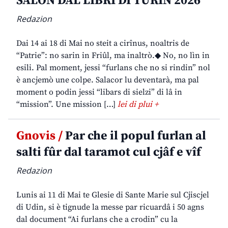
SALON DAL LIBRI DI TURIN 2026
Redazion
Dai 14 ai 18 di Mai no steit a cirînus, noaltris de
“Patrie”: no sarin in Friûl, ma inaltrò.◆ No, no lìn in
esili. Pal moment, jessi “furlans che no si rindin” nol
è ancjemò une colpe. Salacor lu deventarà, ma pal
moment o podin jessi “libars di sielzi” di lâ in
“mission”. Une mission […]
lei di plui +
Gnovis /
Par che il popul furlan al
salti fûr dal taramot cul cjâf e vîf
Redazion
Lunis ai 11 di Mai te Glesie di Sante Marie sul Cjiscjel
di Udin, si è tignude la messe par ricuardâ i 50 agns
dal document “Ai furlans che a crodin” cu la