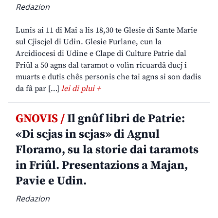
Redazion
Lunis ai 11 di Mai a lis 18,30 te Glesie di Sante Marie
sul Cjiscjel di Udin. Glesie Furlane, cun la
Arcidiocesi di Udine e Clape di Culture Patrie dal
Friûl a 50 agns dal taramot o volìn ricuardâ ducj i
muarts e dutis chês personis che tai agns si son dadis
da fâ par […]
lei di plui +
GNOVIS /
Il gnûf libri de Patrie:
«Di scjas in scjas» di Agnul
Floramo, su la storie dai taramots
in Friûl. Presentazions a Majan,
Pavie e Udin.
Redazion