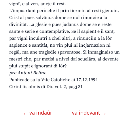
vignî, e al ven, ancje il rest.
L’impuartant però che il prin tiermin al resti gjenuin.
Crist al pues salvânus dome se nol rinuncie a la
divinitât. La glesie e pues judânus dome se e reste
sante e serie e contemplative. Se il sapient e il sant,
par vignî incuintri a chel altri, a rinunciin a la lôr
sapience e santitât, no vin plui ni incjarnazion ni
regâl, ma une tragjedie spaventose. Si inmagjnaiso un
mestri che, par metisi a nivel dai scuelârs, al devente
plui stupit e ignorant di lôr?
pre Antoni Beline
Publicade su la Vite Catoliche ai 17.12.1994
Cirint lis olmis di Diu vol. 2, pagj 31
← va indaûr
va indevant →