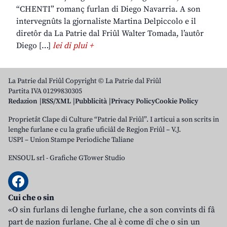
“CHENTI” romanç furlan di Diego Navarria. A son
intervegnûts la gjornaliste Martina Delpiccolo e il
diretôr da La Patrie dal Friûl Walter Tomada, l’autôr
Diego […]
lei di plui +
La Patrie dal Friûl Copyright © La Patrie dal Friûl
Partita IVA 01299830305
Redazion
RSS/XML
Pubblicità
Privacy Policy
Cookie Policy
Proprietât Clape di Culture “Patrie dal Friûl”. I articui a son scrits in
lenghe furlane e cu la grafie uficiâl de Regjon Friûl – V.J.
USPI – Union Stampe Periodiche Taliane
ENSOUL srl
-
Grafiche GTower Studio
Cui che o sin
«O sin furlans di lenghe furlane, che a son convints di fâ
part de nazion furlane. Che al è come dî che o sin un