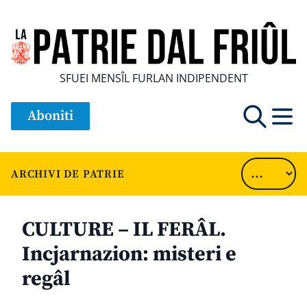
SFUEI MENSÎL FURLAN INDIPENDENT
Aboniti
ARCHIVI DE PATRIE
CULTURE – IL FERÂL.
Incjarnazion: misteri e
regâl
............