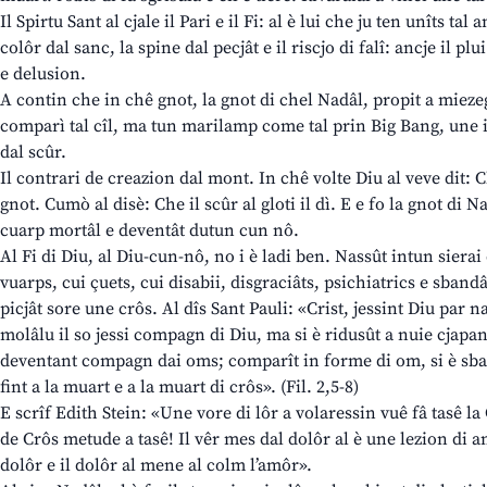
Il Spirtu Sant al cjale il Pari e il Fi: al è lui che ju ten unîts tal
colôr dal sanc, la spine dal pecjât e il riscjo di falî: ancje il pl
e delusion.
A contin che in chê gnot, la gnot di chel Nadâl, propit a miezeg
comparì tal cîl, ma tun marilamp come tal prin Big Bang, une i
dal scûr.
Il contrari de creazion dal mont. In chê volte Diu al veve dit: C
gnot. Cumò al disè: Che il scûr al gloti il dì. E e fo la gnot di 
cuarp mortâl e deventât dutun cun nô.
Al Fi di Diu, al Diu-cun-nô, no i è ladi ben. Nassût intun sierai d
vuarps, cui çuets, cui disabii, disgraciâts, psichiatrics e sband
picjât sore une crôs. Al dîs Sant Pauli: «Crist, jessint Diu par n
molâlu il so jessi compagn di Diu, ma si è ridusût a nuie cjapan
deventant compagn dai oms; comparît in forme di om, si è sbas
fint a la muart e a la muart di crôs». (Fil. 2,5-8)
E scrîf Edith Stein: «Une vore di lôr a volaressin vuê fâ tasê la
de Crôs metude a tasê! Il vêr mes dal dolôr al è une lezion di amô
dolôr e il dolôr al mene al colm l’amôr».