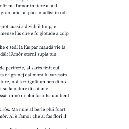
 amôr ma l’amôr in tiere al à il
ui grant afiet al pues mudâsi in odi
not cuasi a dividi il timp, e
mense lûs che e fo glotude a colp
he e sedi la lûs par mandâ vie la
Nadâl: l’Amôr eterni supât tun
e periferie, al sarès finît cui
âts e i grancj dal mont lu varessin
ature, nol à ritignût un ben di no
t sù la nature di sotan e
sât inmò di plui fasintsi ubidient
 Crôs. Ma nuie al berle plui fuart
r. Al è l’amôr che al fâs florî il