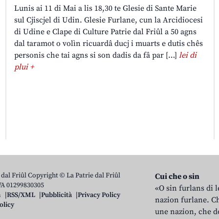
Lunis ai 11 di Mai a lis 18,30 te Glesie di Sante Marie
sul Cjiscjel di Udin. Glesie Furlane, cun la Arcidiocesi
di Udine e Clape di Culture Patrie dal Friûl a 50 agns
dal taramot o volìn ricuardâ ducj i muarts e dutis chês
personis che tai agns si son dadis da fâ par […]
lei di
plui +
 dal Friûl Copyright © La Patrie dal Friûl
Cui che o sin
IVA 01299830305
«O sin furlans di 
n
RSS/XML
Pubblicità
Privacy Policy
nazion furlane. Ch
olicy
une nazion, che do