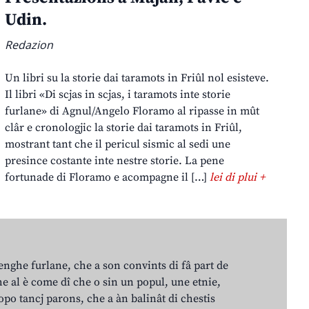
Udin.
Redazion
Un libri su la storie dai taramots in Friûl nol esisteve.
Il libri «Di scjas in scjas, i taramots inte storie
furlane» di Agnul/Angelo Floramo al ripasse in mût
clâr e cronologjic la storie dai taramots in Friûl,
mostrant tant che il pericul sismic al sedi une
presince costante inte nestre storie. La pene
fortunade di Floramo e acompagne il […]
lei di plui +
lenghe furlane, che a son convints di fâ part de
e al è come dî che o sin un popul, une etnie,
po tancj parons, che a àn balinât di chestis