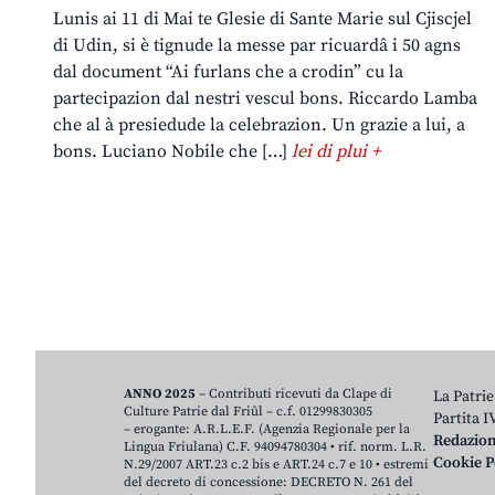
Lunis ai 11 di Mai te Glesie di Sante Marie sul Cjiscjel
di Udin, si è tignude la messe par ricuardâ i 50 agns
dal document “Ai furlans che a crodin” cu la
partecipazion dal nestri vescul bons. Riccardo Lamba
che al à presiedude la celebrazion. Un grazie a lui, a
bons. Luciano Nobile che […]
lei di plui +
ANNO 2025
– Contributi ricevuti da Clape di
La Patrie
Culture Patrie dal Friûl – c.f. 01299830305
Partita 
– erogante: A.R.L.E.F. (Agenzia Regionale per la
Redazio
Lingua Friulana) C.F. 94094780304 • rif. norm. L.R.
Cookie P
N.29/2007 ART.23 c.2 bis e ART.24 c.7 e 10 • estremi
del decreto di concessione: DECRETO N. 261 del