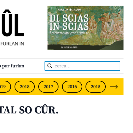
RLAN INDIPENDENT • INDEPENDENT FRIULIAN MONTHLY • 
Cerca:
 par furlan
019
2018
2017
2016
2015
2014
TAL SO CÛR.