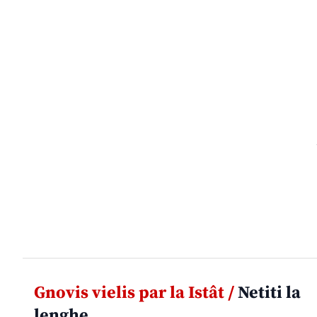
Gnovis vielis par la Istât /
Netiti la
lenghe