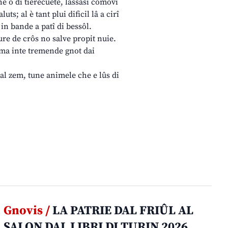
he o di tierecuete, lassâsi comovi
uts; al è tant plui dificil lâ a cirî
t in bande a patî di bessôl.
gure de crôs no salve propit nuie.
s ma inte tremende gnot dai
al zem, tune animele che e lûs di
Gnovis /
LA PATRIE DAL FRIÛL AL
SALON DAL LIBRI DI TURIN 2026