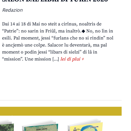
Redazion
Dai 14 ai 18 di Mai no steit a cirînus, noaltris de
“Patrie”: no sarin in Friûl, ma inaltrò.◆ No, no lìn in
esili. Pal moment, jessi “furlans che no si rindin” nol
è ancjemò une colpe. Salacor lu deventarà, ma pal
moment o podin jessi “libars di sielzi” di lâ in
“mission”. Une mission […]
lei di plui +