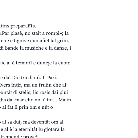
ltins preparatîfs.
 «Par plasê, no stait a rompi»; la
che e tignive cun afiet tal grim.
 di bande la musiche e la danze, i
raic al è feminîl e duncje la cuote
 dal Diu tra di nô. Il Pari,
ivers intîr, ma un frutin che al
ntât di stelis, lis rosis dai plui
ondis dal mâr che nol à fin… Ma in
 ai fat il prin om e nût o
mò al sa dut, ma deventât om al
al è la eternitât lu glotarà la
tâl tremende prove?