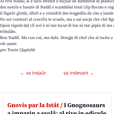
Al rive Nadâl; al è facil strenzi e niçulâ un bambinut di plastic
des neniis e lusutis di Nadâl e scambiâsi intal clip flocuts e regal
il Signôr glotût, sfinît e e svinidrît des tragjediis de vite e lassâ
No soi contrari al crocifìs te scuele, ma o sai ancje che chê fi
Gjesù vignût dal cîl nol è ni tun tocut di len ni tun pipin di ze
tribulâts.
Bon Nadâl. Ma cun cui, ma dulà. Dongje di chel che al tuche e 
vêr amôr.
pre Tonin Cjapielâr
← va indaûr
va indevant →
Gnovis par la Istât /
I Gnognosaurs
a imparin a svolâ: al rive in edicule