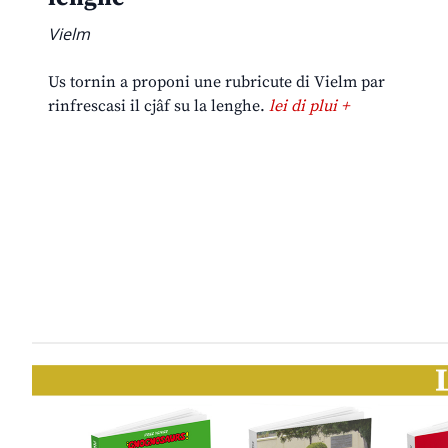
Vielm
Us tornin a proponi une rubricute di Vielm par
rinfrescasi il cjâf su la lenghe.
lei di plui +