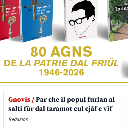
Gnovis /
Par che il popul furlan al
salti fûr dal taramot cul cjâf e vîf
Redazion