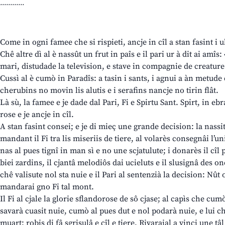
............
Come in ogni famee che si rispieti, ancje in cîl a stan fasint i u
Chê altre dì al è nassût un frut in paîs e il pari ur à dit ai amîs:
mari, distudade la television, e stave in compagnie de creature 
Cussì al è cumò in Paradîs: a tasin i sants, i agnui a àn metude
cherubins no movin lis alutis e i serafins nancje no tirin flât.
Là sù, la famee e je dade dal Pari, Fi e Spirtu Sant. Spirt, in eb
rose e je ancje in cîl.
A stan fasint consei; e je di mieç une grande decision: la nassite
mandant il Fi tra lis miseriis de tiere, al volarès consegnâi l’un
nas al pues tignî in man sì e no une scjatulute; i donarès il cîl po
biei zardins, il cjantâ melodiôs dai ucieluts e il slusignâ des 
chê valisute nol sta nuie e il Pari al sentenzià la decision: Nût o
mandarai gno Fi tal mont.
Il Fi al cjale la glorie sflandorose de sô cjase; al capìs che cu
savarà cuasit nuie, cumò al pues dut e nol podarà nuie, e lui che 
muart: robis di fâ sgrisulâ e cîl e tiere. Rivaraial a vinci une 