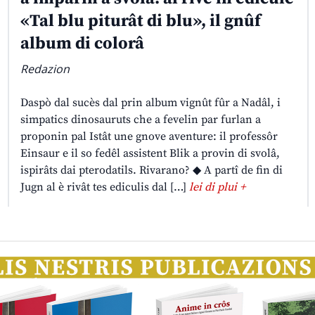
«Tal blu piturât di blu», il gnûf
album di colorâ
Redazion
Daspò dal sucès dal prin album vignût fûr a Nadâl, i
simpatics dinosauruts che a fevelin par furlan a
proponin pal Istât une gnove aventure: il professôr
Einsaur e il so fedêl assistent Blik a provin di svolâ,
ispirâts dai pterodatils. Rivarano? ◆ A partî de fin di
Jugn al è rivât tes ediculis dal […]
lei di plui +