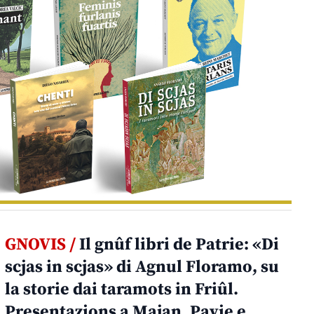
GNOVIS /
Il gnûf libri de Patrie: «Di
scjas in scjas» di Agnul Floramo, su
la storie dai taramots in Friûl.
Presentazions a Majan, Pavie e