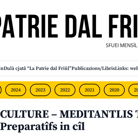
SFUEI MENSÎL FU
in
Dulà cjatâ “La Patrie dal Friûl”
Publicazions/Libris
Links: web
2024
2023
2022
2021
2020
2
CULTURE – MEDITANTLIS 
Preparatîfs in cîl