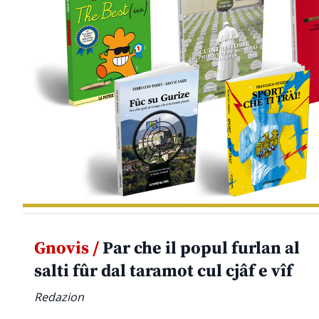
Gnovis /
Par che il popul furlan al
salti fûr dal taramot cul cjâf e vîf
Redazion