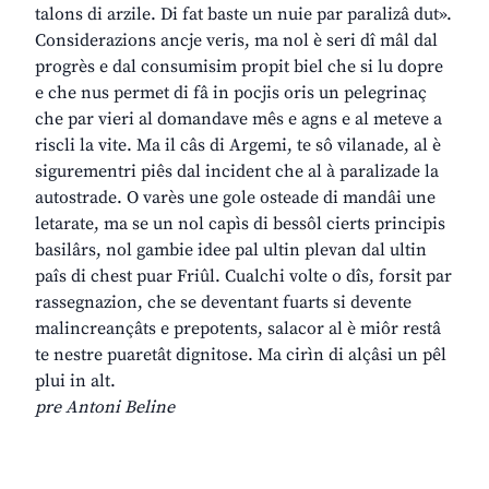
talons di arzile. Di fat baste un nuie par paralizâ dut».
Considerazions ancje veris, ma nol è seri dî mâl dal
progrès e dal consumisim propit biel che si lu dopre
e che nus permet di fâ in pocjis oris un pelegrinaç
che par vieri al domandave mês e agns e al meteve a
riscli la vite. Ma il câs di Argemi, te sô vilanade, al è
sigurementri piês dal incident che al à paralizade la
autostrade. O varès une gole osteade di mandâi une
letarate, ma se un nol capìs di bessôl cierts principis
basilârs, nol gambie idee pal ultin plevan dal ultin
paîs di chest puar Friûl. Cualchi volte o dîs, forsit par
rassegnazion, che se deventant fuarts si devente
malincreançâts e prepotents, salacor al è miôr restâ
te nestre puaretât dignitose. Ma cirìn di alçâsi un pêl
plui in alt.
pre Antoni Beline