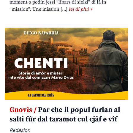
moment o podin jessi “libars di sielzi” di lâ in
“mission”. Une mission […]
lei di plui +
Gnovis /
Par che il popul furlan al
salti fûr dal taramot cul cjâf e vîf
Redazion