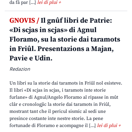
da fâ par […]
lei di plui +
GNOVIS /
Il gnûf libri de Patrie:
«Di scjas in scjas» di Agnul
Floramo, su la storie dai taramots
in Friûl. Presentazions a Majan,
Pavie e Udin.
Redazion
Un libri su la storie dai taramots in Friûl nol esisteve.
Il libri «Di scjas in scjas, i taramots inte storie
furlane» di Agnul/Angelo Floramo al ripasse in mût
clâr e cronologjic la storie dai taramots in Friûl,
mostrant tant che il pericul sismic al sedi une
presince costante inte nestre storie. La pene
fortunade di Floramo e acompagne il […]
lei di plui +