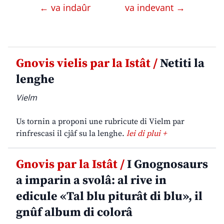
← va indaûr
va indevant →
Gnovis vielis par la Istât /
Netiti la
lenghe
Vielm
Us tornin a proponi une rubricute di Vielm par
rinfrescasi il cjâf su la lenghe.
lei di plui +
Gnovis par la Istât /
I Gnognosaurs
a imparin a svolâ: al rive in
edicule «Tal blu piturât di blu», il
gnûf album di colorâ