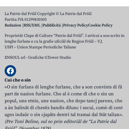
La Patrie dal Friûl Copyright © La Patrie dal Friûl
Partita IVA 01299830305
Redazion
RSS/XML
Pubblicità
Privacy Policy
Cookie Policy
Proprietât Clape di Culture “Patrie dal Friûl”. I articui a son scrits in
lenghe furlane e cu la grafie uficiâl de Regjon Friûl – V.J.
USPI – Union Stampe Periodiche Taliane
ENSOUL srl
-
Grafiche GTower Studio
Cui che o sin
«O sin furlans di lenghe furlane, che a son convints di fâ
part de nazion furlane. Che al è come dî che o sin un
popul, une etnie, une nazion, che dopo tancj parons, che
a àn balinât di chestis bandis dilunc i secui, cumò di cent
agns indaûr o sin cjapâts dentri tal tramai dal Stât talian».
(Pre Toni Beline, sul so prin editoriâl de “La Patrie dal
Friûl”, Dicembar 1978)