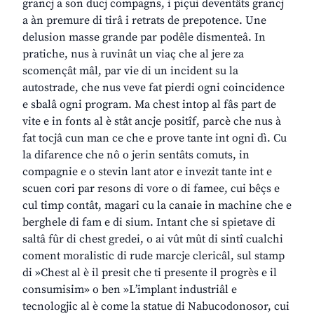
grancj a son ducj compagns, i piçui deventâts grancj
a àn premure di tirâ i retrats de prepotence. Une
delusion masse grande par podêle dismenteâ. In
pratiche, nus à ruvinât un viaç che al jere za
scomençât mâl, par vie di un incident su la
autostrade, che nus veve fat pierdi ogni coincidence
e sbalâ ogni program. Ma chest intop al fâs part de
vite e in fonts al è stât ancje positîf, parcè che nus à
fat tocjâ cun man ce che e prove tante int ogni dì. Cu
la difarence che nô o jerin sentâts comuts, in
compagnie e o stevin lant ator e invezit tante int e
scuen cori par resons di vore o di famee, cui bêçs e
cul timp contât, magari cu la canaie in machine che e
berghele di fam e di sium. Intant che si spietave di
saltâ fûr di chest gredei, o ai vût mût di sintî cualchi
coment moralistic di rude marcje clericâl, sul stamp
di »Chest al è il presit che ti presente il progrès e il
consumisim» o ben »L’implant industriâl e
tecnologjic al è come la statue di Nabucodonosor, cui