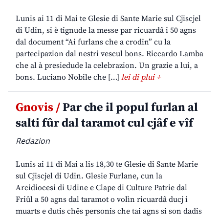
Lunis ai 11 di Mai te Glesie di Sante Marie sul Cjiscjel
di Udin, si è tignude la messe par ricuardâ i 50 agns
dal document “Ai furlans che a crodin” cu la
partecipazion dal nestri vescul bons. Riccardo Lamba
che al à presiedude la celebrazion. Un grazie a lui, a
bons. Luciano Nobile che […]
lei di plui +
Gnovis /
Par che il popul furlan al
salti fûr dal taramot cul cjâf e vîf
Redazion
Lunis ai 11 di Mai a lis 18,30 te Glesie di Sante Marie
sul Cjiscjel di Udin. Glesie Furlane, cun la
Arcidiocesi di Udine e Clape di Culture Patrie dal
Friûl a 50 agns dal taramot o volìn ricuardâ ducj i
muarts e dutis chês personis che tai agns si son dadis