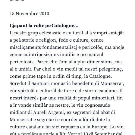
15 Novembre 2010
Cjapant la volte pe Catalogne…
Il nestri grup eclesiastic e culturâl al à simpri smicjât
a peâ storie e religjon, fede e culture, cence
miscliçaments fondamentaliscj e pericolôs, ma ancje
cence cuintriposizions inutilis e no mancul
pericolosis. Parcè che l’om al à plui dimensions, ma
al è unitât. Par chel o vin metût tal nestri pelegrinaç,
come prime tape in ordin di timp, la Catalogne.
Soredut il Santuari monastic benedetin di Monserrat,
cûr spirtuâl e culturâl de tiere e de storie catalane. Il
nestri interès par une realtât di popul minoritari, fin
a îr vonde similâr ae nestre, le vin cognossude
midiant di Aureli Argemi, ex segretari dal abât di
Monserrat e segretari e coordenadôr di dute la
culture catalane tai siei rapuarts cu la Europe. Lu vin
vût a fevelânus ancje a Riu Vert ai 13 di Setembar dal