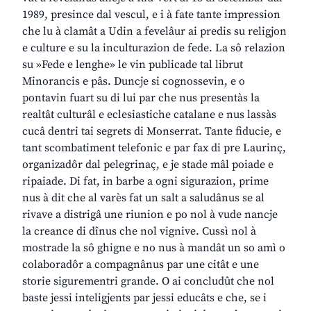
1989, presince dal vescul, e i à fate tante impression
che lu à clamât a Udin a fevelâur ai predis su religjon
e culture e su la inculturazion de fede. La sô relazion
su »Fede e lenghe» le vin publicade tal librut
Minorancis e pâs. Duncje si cognossevin, e o
pontavin fuart su di lui par che nus presentàs la
realtât culturâl e eclesiastiche catalane e nus lassàs
cucâ dentri tai segrets di Monserrat. Tante fiducie, e
tant scombatiment telefonic e par fax di pre Laurinç,
organizadôr dal pelegrinaç, e je stade mâl poiade e
ripaiade. Di fat, in barbe a ogni sigurazion, prime
nus à dit che al varès fat un salt a saludânus se al
rivave a distrigâ une riunion e po nol à vude nancje
la creance di dînus che nol vignive. Cussì nol à
mostrade la sô ghigne e no nus à mandât un so amì o
colaboradôr a compagnânus par une citât e une
storie sigurementri grande. O ai concludût che nol
baste jessi inteligjents par jessi educâts e che, se i