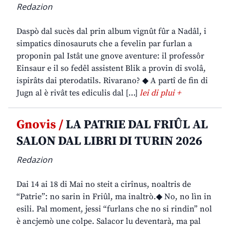
Redazion
Daspò dal sucès dal prin album vignût fûr a Nadâl, i
simpatics dinosauruts che a fevelin par furlan a
proponin pal Istât une gnove aventure: il professôr
Einsaur e il so fedêl assistent Blik a provin di svolâ,
ispirâts dai pterodatils. Rivarano? ◆ A partî de fin di
Jugn al è rivât tes ediculis dal […]
lei di plui +
Gnovis /
LA PATRIE DAL FRIÛL AL
SALON DAL LIBRI DI TURIN 2026
Redazion
Dai 14 ai 18 di Mai no steit a cirînus, noaltris de
“Patrie”: no sarin in Friûl, ma inaltrò.◆ No, no lìn in
esili. Pal moment, jessi “furlans che no si rindin” nol
è ancjemò une colpe. Salacor lu deventarà, ma pal