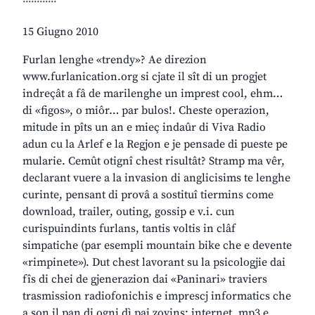
15 Giugno 2010
Furlan lenghe «trendy»? Ae direzion
www.furlanication.org si cjate il sît di un progjet
indreçât a fâ de marilenghe un imprest cool, ehm…
di «figos», o miôr… par bulos!. Cheste operazion,
mitude in pîts un an e mieç indaûr di Viva Radio
adun cu la Arlef e la Regjon e je pensade di pueste pe
mularie. Cemût otignî chest risultât? Stramp ma vêr,
declarant vuere a la invasion di anglicisims te lenghe
curinte, pensant di provâ a sostituî tiermins come
download, trailer, outing, gossip e v.i. cun
curispuindints furlans, tantis voltis in clâf
simpatiche (par esempli mountain bike che e devente
«rimpinete»). Dut chest lavorant su la psicologjie dai
fîs di chei de gjenerazion dai «Paninari» traviers
trasmission radiofonichis e imprescj informatics che
a son il pan di ogni dì pai zovins: internet, mp3 e