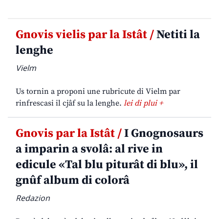
Gnovis vielis par la Istât /
Netiti la
lenghe
Vielm
Us tornin a proponi une rubricute di Vielm par
rinfrescasi il cjâf su la lenghe.
lei di plui +
Gnovis par la Istât /
I Gnognosaurs
a imparin a svolâ: al rive in
edicule «Tal blu piturât di blu», il
gnûf album di colorâ
Redazion