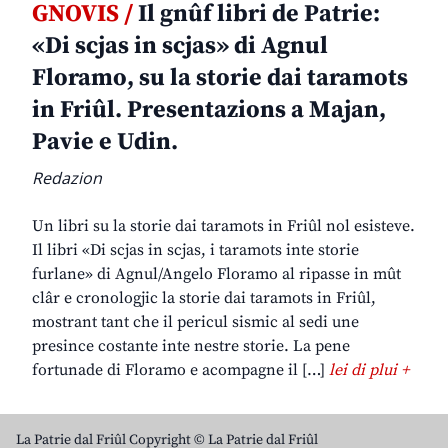
GNOVIS /
Il gnûf libri de Patrie:
«Di scjas in scjas» di Agnul
Floramo, su la storie dai taramots
in Friûl. Presentazions a Majan,
Pavie e Udin.
Redazion
Un libri su la storie dai taramots in Friûl nol esisteve.
Il libri «Di scjas in scjas, i taramots inte storie
furlane» di Agnul/Angelo Floramo al ripasse in mût
clâr e cronologjic la storie dai taramots in Friûl,
mostrant tant che il pericul sismic al sedi une
presince costante inte nestre storie. La pene
fortunade di Floramo e acompagne il […]
lei di plui +
La Patrie dal Friûl Copyright © La Patrie dal Friûl