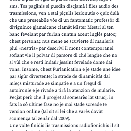
sms. Tes pagjinis si puedin discjamâ i files audio des
trasmissions, ven a stai piçulis lezionutis o quiz dulà
che une preseabile vôs di un fantomatic professôr di
divignince gjamaicane clamât Mister Mestri al ten
banc fevelant par furlan cuntun acent inglês patoc;
chest personaç nus mene ae scuvierte di manieris
plui «nestris» par descrivi il mont contemporanei
soflant vie il polvar di parsore di chê lenghe che no
si vûl che e resti indaûr jessint fevelade dome dai
vons. Insome, chest Furlanication e je stade une idee
par sigûr divertente; la strade de dinamicitât dai
mieçs misturade ae simpatie e a un fregul di
autoironie e je rivade a tirâ la atenzion de mularie.
Pecjât però che il progjet al somearès lât strucj, in
fats la sô ultime fase no je mai stade screade te
version online (tal sît si lei che a varès dovût
scomença tal zenâr dal 2009).
Une volte finidis lis trasmissions radiofionichis il sît