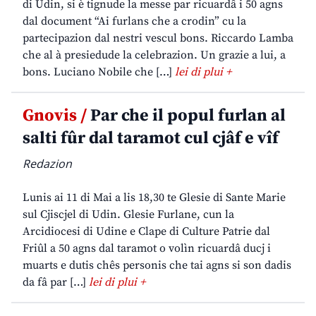
di Udin, si è tignude la messe par ricuardâ i 50 agns
dal document “Ai furlans che a crodin” cu la
partecipazion dal nestri vescul bons. Riccardo Lamba
che al à presiedude la celebrazion. Un grazie a lui, a
bons. Luciano Nobile che […]
lei di plui +
Gnovis /
Par che il popul furlan al
salti fûr dal taramot cul cjâf e vîf
Redazion
Lunis ai 11 di Mai a lis 18,30 te Glesie di Sante Marie
sul Cjiscjel di Udin. Glesie Furlane, cun la
Arcidiocesi di Udine e Clape di Culture Patrie dal
Friûl a 50 agns dal taramot o volìn ricuardâ ducj i
muarts e dutis chês personis che tai agns si son dadis
da fâ par […]
lei di plui +