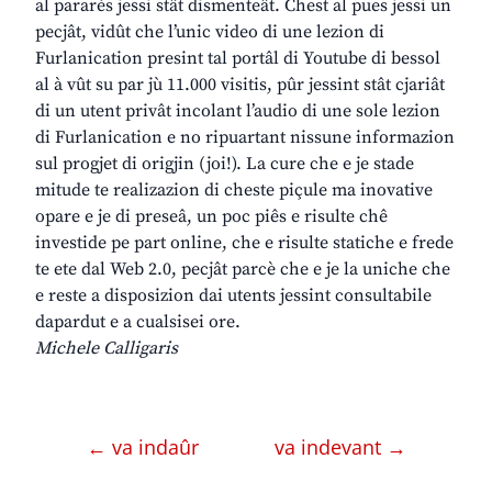
al pararès jessi stât dismenteât. Chest al pues jessi un
pecjât, vidût che l’unic video di une lezion di
Furlanication presint tal portâl di Youtube di bessol
al à vût su par jù 11.000 visitis, pûr jessint stât cjariât
di un utent privât incolant l’audio di une sole lezion
di Furlanication e no ripuartant nissune informazion
sul progjet di origjin (joi!). La cure che e je stade
mitude te realizazion di cheste piçule ma inovative
opare e je di preseâ, un poc piês e risulte chê
investide pe part online, che e risulte statiche e frede
te ete dal Web 2.0, pecjât parcè che e je la uniche che
e reste a disposizion dai utents jessint consultabile
dapardut e a cualsisei ore.
Michele Calligaris
← va indaûr
va indevant →