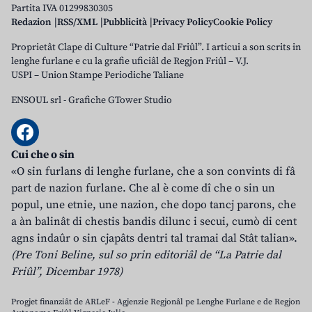
Partita IVA 01299830305
Redazion
RSS/XML
Pubblicità
Privacy Policy
Cookie Policy
Proprietât Clape di Culture “Patrie dal Friûl”. I articui a son scrits in
lenghe furlane e cu la grafie uficiâl de Regjon Friûl – V.J.
USPI – Union Stampe Periodiche Taliane
ENSOUL srl
-
Grafiche GTower Studio
Cui che o sin
«O sin furlans di lenghe furlane, che a son convints di fâ
part de nazion furlane. Che al è come dî che o sin un
popul, une etnie, une nazion, che dopo tancj parons, che
a àn balinât di chestis bandis dilunc i secui, cumò di cent
agns indaûr o sin cjapâts dentri tal tramai dal Stât talian».
(Pre Toni Beline, sul so prin editoriâl de “La Patrie dal
Friûl”, Dicembar 1978)
Progjet finanziât de ARLeF - Agjenzie Regjonâl pe Lenghe Furlane e de Regjon