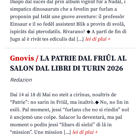
Daspò dal sucès dal prin album vignût fûr a Nadâl, i
simpatics dinosauruts che a fevelin par furlan a
proponin pal Istât une gnove aventure: il professôr
Einsaur e il so fedêl assistent Blik a provin di svolâ,
ispirâts dai pterodatils. Rivarano? ◆ A partî de fin di
Jugn al è rivât tes ediculis dal […]
lei di plui +
Gnovis /
LA PATRIE DAL FRIÛL AL
SALON DAL LIBRI DI TURIN 2026
Redazion
Dai 14 ai 18 di Mai no steit a cirînus, noaltris de
“Patrie”: no sarin in Friûl, ma inaltrò.◆ No, no lìn in
esili. Pal moment, jessi “furlans che no si rindin” nol
è ancjemò une colpe. Salacor lu deventarà, ma pal
moment o podin jessi “libars di sielzi” di lâ in
“mission”. Une mission […]
lei di plui +