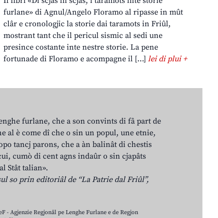
Il libri «Di scjas in scjas, i taramots inte storie
furlane» di Agnul/Angelo Floramo al ripasse in mût
clâr e cronologjic la storie dai taramots in Friûl,
mostrant tant che il pericul sismic al sedi une
presince costante inte nestre storie. La pene
fortunade di Floramo e acompagne il […]
lei di plui +
lenghe furlane, che a son convints di fâ part de
e al è come dî che o sin un popul, une etnie,
po tancj parons, che a àn balinât di chestis
cui, cumò di cent agns indaûr o sin cjapâts
al Stât talian».
ul so prin editoriâl de “La Patrie dal Friûl”,
LeF - Agjenzie Regjonâl pe Lenghe Furlane e de Regjon