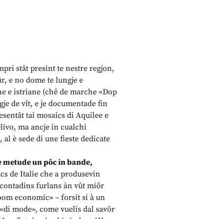
impri stât presint te nestre regjon,
ûr, e no dome te lungje e
ine e istriane (chê de marche «Dop
gje de vît, e je documentade fin
resentât tai mosaics di Aquilee e
Olivo, ma ancje in cualchi
al è sede di une fieste dedicate
tade metude un pôc in bande,
lûcs de Italie che a produsevin
 contadins furlans àn vût miôr
boom economic» – forsit si à un
i «di mode», come vuelis dal savôr