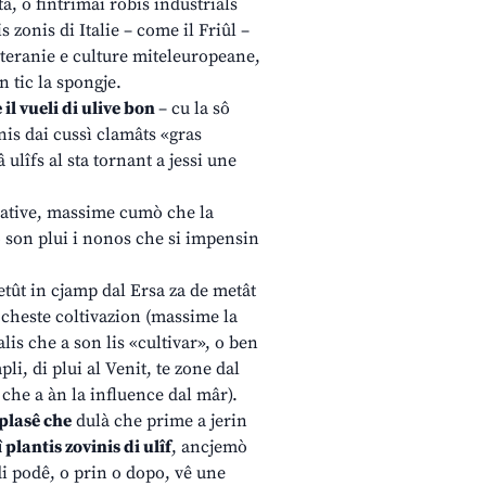
tâ, o fintrimai robis industriâls
 zonis di Italie – come il Friûl –
iteranie e culture miteleuropeane,
n tic la spongje.
 il vueli di ulive bon
– cu la sô
anis dai cussì clamâts «gras
â ulîfs al sta tornant a jessi une
icative, massime cumò che la
o son plui i nonos che si impensin
etût in cjamp dal Ersa za de metât
r cheste coltivazion (massime la
lis che a son lis «cultivar», o ben
pli, di plui al Venit, te zone dal
à che a àn la influence dal mâr).
 plasê che
dulà che prime a jerin
plantis zovinis di ulîf
, ancjemò
di podê, o prin o dopo, vê une