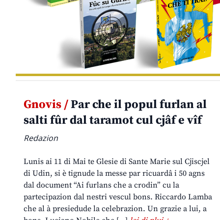
Gnovis /
Par che il popul furlan al
salti fûr dal taramot cul cjâf e vîf
Redazion
Lunis ai 11 di Mai te Glesie di Sante Marie sul Cjiscjel
di Udin, si è tignude la messe par ricuardâ i 50 agns
dal document “Ai furlans che a crodin” cu la
partecipazion dal nestri vescul bons. Riccardo Lamba
che al à presiedude la celebrazion. Un grazie a lui, a