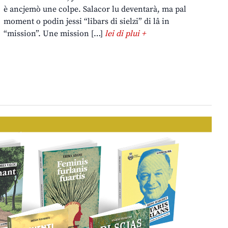
è ancjemò une colpe. Salacor lu deventarà, ma pal
moment o podin jessi “libars di sielzi” di lâ in
“mission”. Une mission […]
lei di plui +