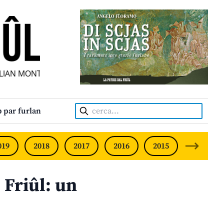
AN MONTHLY • NEODVISNI FURLANSKI MESEČNIK • UNABHÄN
Cerca:
 par furlan
019
2018
2017
2016
2015
2014
Friûl: un