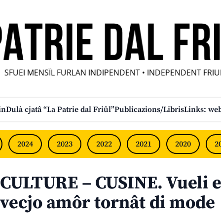
UEI MENSÎL FURLAN INDIPENDENT • INDEPENDENT FRIULI
in
Dulà cjatâ “La Patrie dal Friûl”
Publicazions/Libris
Links: web
2024
2023
2022
2021
2020
2
CULTURE – CUSINE. Vueli e 
vecjo amôr tornât di mode