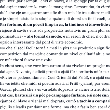
pui lizêr (par esempli, chel di blave), o la spongje par fâ di gus
dal aspiet «moderni», come la margarine. Parsore dut, in ciertis
dulà che eje une gastronomie fie di un miscliç tra culture med
e je simpri esistude la «dople opzion» di doprâ un tic il vueli, u
Par fortune, di un pôc di timp in ca, la tindince si è invertide e
ricjece di savôrs e lis sôs proprietâts nutritivis un grum plui s
polinsaturis» –
al è tornât di mode
, e in reson di chel, il coltiv
opzion interessante dal pont di viste economic.
No che al sedi facil: tornâ a meti in pîts une produzion signif
competizion dal marcjât e domande un nivel cualitatîf alt, e n
ce mût che si faseve une volte.
In chest sens, une vore impuartant si sta rivelant un progjet m
dai agns Novante, dedicât propit a cjatâ fûr i teritoris miôr pa
«Riviere» pedemontane e i Cuei Orientâi dal Friûl), e a cjatâ cua
lis varietâts che miôr si puedin adatâ al Friûl (cjalant, par esem
Garda, pluitost che a es varietâts dopradis te vicine Istrie, dul
Dut câs,
baste zirâ un pôc pe campagne furlane, e si note cun
cjamps di blave o vignâi mal doprâts, cumò
a tachin a comparî 
piçulis e leadis par dâur une forme, ma che a fasin ben sperâ 