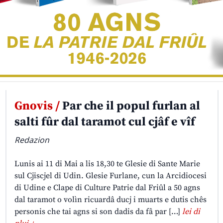
Gnovis /
Par che il popul furlan al
salti fûr dal taramot cul cjâf e vîf
Redazion
Lunis ai 11 di Mai a lis 18,30 te Glesie di Sante Marie
sul Cjiscjel di Udin. Glesie Furlane, cun la Arcidiocesi
di Udine e Clape di Culture Patrie dal Friûl a 50 agns
dal taramot o volìn ricuardâ ducj i muarts e dutis chês
personis che tai agns si son dadis da fâ par […]
lei di