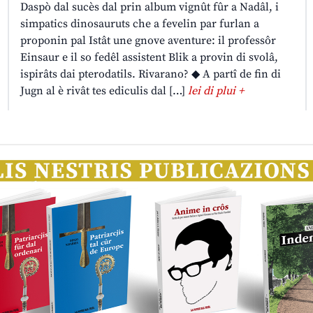
Daspò dal sucès dal prin album vignût fûr a Nadâl, i
simpatics dinosauruts che a fevelin par furlan a
proponin pal Istât une gnove aventure: il professôr
Einsaur e il so fedêl assistent Blik a provin di svolâ,
ispirâts dai pterodatils. Rivarano? ◆ A partî de fin di
Jugn al è rivât tes ediculis dal […]
lei di plui +