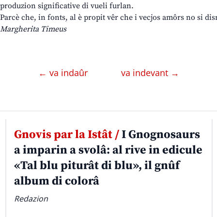
produzion significative di vueli furlan.
Parcè che, in fonts, al è propit vêr che i vecjos amôrs no si d
Margherita Timeus
← va indaûr
va indevant →
Gnovis par la Istât /
I Gnognosaurs
a imparin a svolâ: al rive in edicule
«Tal blu piturât di blu», il gnûf
album di colorâ
Redazion