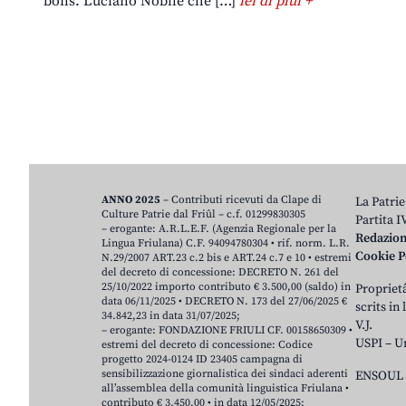
bons. Luciano Nobile che […]
lei di plui +
ANNO 2025
– Contributi ricevuti da Clape di
La Patrie
Culture Patrie dal Friûl – c.f. 01299830305
Partita 
– erogante: A.R.L.E.F. (Agenzia Regionale per la
Redazio
Lingua Friulana) C.F. 94094780304 • rif. norm. L.R.
Cookie P
N.29/2007 ART.23 c.2 bis e ART.24 c.7 e 10 • estremi
del decreto di concessione: DECRETO N. 261 del
25/10/2022 importo contributo € 3.500,00 (saldo) in
Proprietâ
data 06/11/2025 • DECRETO N. 173 del 27/06/2025 €
scrits in
34.842,23 in data 31/07/2025;
V.J.
– erogante: FONDAZIONE FRIULI CF. 00158650309 •
USPI – U
estremi del decreto di concessione: Codice
progetto 2024-0124 ID 23405 campagna di
sensibilizzazione giornalistica dei sindaci aderenti
ENSOUL 
all’assemblea della comunità linguistica Friulana •
contributo € 3.450,00 • in data 12/05/2025;