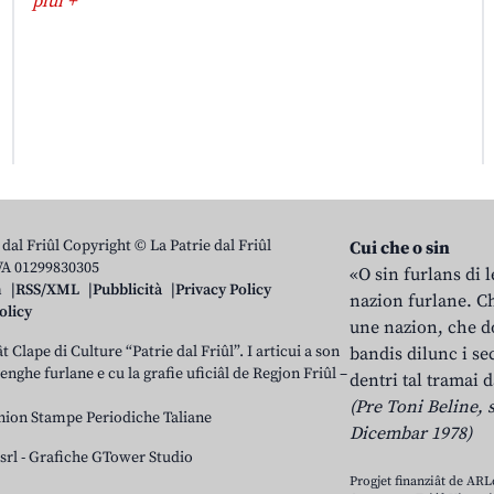
plui +
 dal Friûl Copyright © La Patrie dal Friûl
Cui che o sin
IVA 01299830305
«O sin furlans di 
n
RSS/XML
Pubblicità
Privacy Policy
nazion furlane. Ch
olicy
une nazion, che do
t Clape di Culture “Patrie dal Friûl”. I articui a son
bandis dilunc i se
 lenghe furlane e cu la grafie uficiâl de Regjon Friûl –
dentri tal tramai d
(Pre Toni Beline, s
nion Stampe Periodiche Taliane
Dicembar 1978)
srl
-
Grafiche GTower Studio
Progjet finanziât de AR