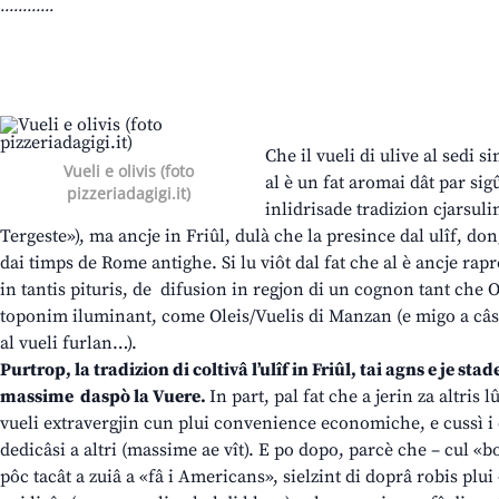
............
Che il vueli di ulive al sedi s
Vueli e olivis (foto
al è un fat aromai dât par sig
pizzeriadagigi.it)
inlidrisade tradizion cjarsul
Tergeste»), ma ancje in Friûl, dulà che la presince dal ulîf, don
dai timps de Rome antighe. Si lu viôt dal fat che al è ancje rap
in tantis pituris, de difusion in regjon di un cognon tant che 
toponim iluminant, come Oleis/Vuelis di Manzan (e migo a câs, 
al vueli furlan…).
Purtrop, la tradizion di coltivâ l’ulîf in Friûl, tai agns e je s
massime daspò la Vuere.
In part, pal fat che a jerin za altris 
vueli extravergjin cun plui convenience economiche, e cussì i
dedicâsi a altri (massime ae vît). E po dopo, parcè che – cul «
pôc tacât a zuiâ a «fâ i Americans», sielzint di doprâ robis plu