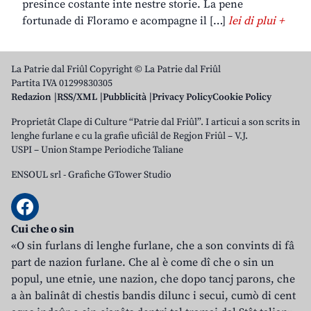
presince costante inte nestre storie. La pene
fortunade di Floramo e acompagne il […]
lei di plui +
La Patrie dal Friûl Copyright © La Patrie dal Friûl
Partita IVA 01299830305
Redazion
RSS/XML
Pubblicità
Privacy Policy
Cookie Policy
Proprietât Clape di Culture “Patrie dal Friûl”. I articui a son scrits in
lenghe furlane e cu la grafie uficiâl de Regjon Friûl – V.J.
USPI – Union Stampe Periodiche Taliane
ENSOUL srl
-
Grafiche GTower Studio
Cui che o sin
«O sin furlans di lenghe furlane, che a son convints di fâ
part de nazion furlane. Che al è come dî che o sin un
popul, une etnie, une nazion, che dopo tancj parons, che
a àn balinât di chestis bandis dilunc i secui, cumò di cent