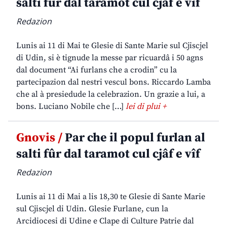
salti fûr dal taramot cul cjâf e vîf
Redazion
Lunis ai 11 di Mai te Glesie di Sante Marie sul Cjiscjel
di Udin, si è tignude la messe par ricuardâ i 50 agns
dal document “Ai furlans che a crodin” cu la
partecipazion dal nestri vescul bons. Riccardo Lamba
che al à presiedude la celebrazion. Un grazie a lui, a
bons. Luciano Nobile che […]
lei di plui +
Gnovis /
Par che il popul furlan al
salti fûr dal taramot cul cjâf e vîf
Redazion
Lunis ai 11 di Mai a lis 18,30 te Glesie di Sante Marie
sul Cjiscjel di Udin. Glesie Furlane, cun la
Arcidiocesi di Udine e Clape di Culture Patrie dal