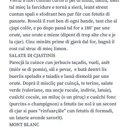
Vierzi a libri cuntun curtìs il pet di dindi, batilu, meti
tal mieç la farcidure e tornâ a sierâ, leant strent
cuntun spali e sfodrant ben par fûr cun fetutis di
panzete. Rosolâ il rost ben di ogni bande, tant che al
cjapi colôr, e po dopo passâ tal for a 180° par une
orute, une orute e mieze (dipent di trop alte che e je
la cjar). Cinc minûts prime di gjavâ dal for, bagnâ il
rost cul struc di mieç limon.
SALATE DI CJASTINIS
Parecjâ la cuince cun jerbucis taçadis, vueli, asêt
(miôr se di pomis), sâl e pevar, e butâ dentri lis
bueriis speladis e taiadis e lassâ dismolâ par une
orute. Doprâ il miscliç par cuinçâ, te terine, salate
verde (valeriane, ma ancje rucule, indivie, latuie),
cualchi cocule, un miluç (o un piruç) e cualchi fonc
(purcins o champignon) a fetutis (se nol è un secont
di cjar si pues “rinfuarçâle” cun fetutis di formadi,
un latarie avonde savorît).
MONT BLANC