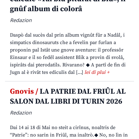
gnûf album di colorâ
Redazion
Daspò dal sucès dal prin album vignût fûr a Nadâl, i
simpatics dinosauruts che a fevelin par furlan a
proponin pal Istât une gnove aventure: il professôr
Einsaur e il so fedêl assistent Blik a provin di svolâ,
ispirâts dai pterodatils. Rivarano? ◆ A partî de fin di
Jugn al è rivât tes ediculis dal […]
lei di plui +
Gnovis /
LA PATRIE DAL FRIÛL AL
SALON DAL LIBRI DI TURIN 2026
Redazion
Dai 14 ai 18 di Mai no steit a cirînus, noaltris de
“Patrie”: no sarin in Friûl, ma inaltrò.◆ No, no lìn in