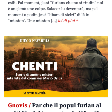
esili. Pal moment, jessi “furlans che no si rindin” nol
è ancjemò une colpe. Salacor lu deventarà, ma pal
moment o podin jessi “libars di sielzi” di lâ in
“mission”. Une mission […]
lei di plui +
Gnovis /
Par che il popul furlan al