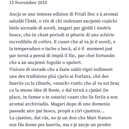
15 Novembre 2010
Ancje se une intense edizion di Friuli Doc e à aromai
saludât l’Istât, o vin di chi indenant ancjemò cualchi
biele zornade di soreli, magari par gjoldi i nestris
boscs, che in chest periodi si piturin di une schirie
incredibile di colôrs. E cuant che al va jù il soreli, e
la temperadure e tache a becâ, al è il moment just
par tornâ a pensâ di impiâ il fûc, par chei fortunâts
che a àn ancjemò fogolâr o spolert.
Visions di sierade che a fasin subit vignî indiment
une des tradizions plui cjaris ai Furlans, chê des
bueriis cu la ribuele, «snack» rustic che al va sot braç
cu la stesse idee di fieste, e dal tornâ a cjatâsi (in
place, in famee o te ostarie) cuant che lis feriis a son
aromai archiviadis. Magari dopo di une domenie
passade ator pai boscs, propit a cirî cjastinis…
La cjastine, dut câs, no je un don che Mari Nature
nus fâs dome pes bueriis, ma e je ancje un prodot