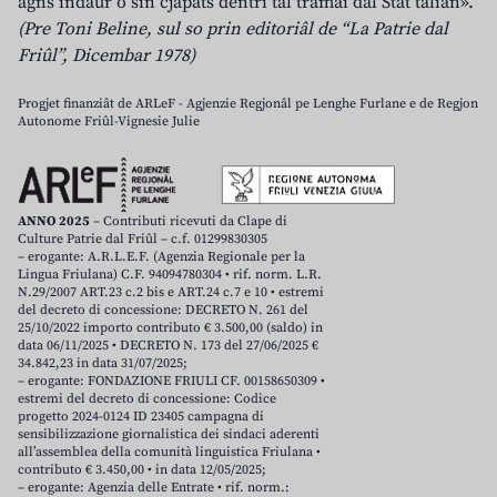
agns indaûr o sin cjapâts dentri tal tramai dal Stât talian».
(Pre Toni Beline, sul so prin editoriâl de “La Patrie dal
Friûl”, Dicembar 1978)
Progjet finanziât de ARLeF - Agjenzie Regjonâl pe Lenghe Furlane e de Regjon
Autonome Friûl-Vignesie Julie
ANNO 2025
– Contributi ricevuti da Clape di
Culture Patrie dal Friûl – c.f. 01299830305
– erogante: A.R.L.E.F. (Agenzia Regionale per la
Lingua Friulana) C.F. 94094780304 • rif. norm. L.R.
N.29/2007 ART.23 c.2 bis e ART.24 c.7 e 10 • estremi
del decreto di concessione: DECRETO N. 261 del
25/10/2022 importo contributo € 3.500,00 (saldo) in
data 06/11/2025 • DECRETO N. 173 del 27/06/2025 €
34.842,23 in data 31/07/2025;
– erogante: FONDAZIONE FRIULI CF. 00158650309 •
estremi del decreto di concessione: Codice
progetto 2024-0124 ID 23405 campagna di
sensibilizzazione giornalistica dei sindaci aderenti
all’assemblea della comunità linguistica Friulana •
contributo € 3.450,00 • in data 12/05/2025;
– erogante: Agenzia delle Entrate • rif. norm.: