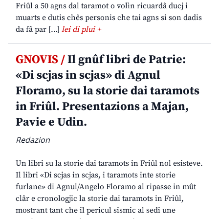
Friûl a 50 agns dal taramot o volìn ricuardâ ducj i
muarts e dutis chês personis che tai agns si son dadis
da fâ par […]
lei di plui +
GNOVIS /
Il gnûf libri de Patrie:
«Di scjas in scjas» di Agnul
Floramo, su la storie dai taramots
in Friûl. Presentazions a Majan,
Pavie e Udin.
Redazion
Un libri su la storie dai taramots in Friûl nol esisteve.
Il libri «Di scjas in scjas, i taramots inte storie
furlane» di Agnul/Angelo Floramo al ripasse in mût
clâr e cronologjic la storie dai taramots in Friûl,
mostrant tant che il pericul sismic al sedi une