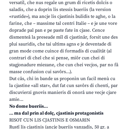
versatil, che nus regale un grum di ricetis dolcis o
saladis, che a doprin lis stessis bueriis (la version
«rustide»), ma ancje lis cjastinis bulidis te aghe, o la
farine, che – massime tal centri Italie – e je une vore
doprade pal pan e pe paste fate in cjase. Cence
dismenteâ la preseade mîl di cjastinâr, forsit une des
plui sauridis, che tai ultims agns e je deventade di
gran mode come cuince di formadis di cualitât (al
contrari di chel che si pense, miôr cun chei di
stagjonadure miezane, che cun chei vecjos, par no fâ
masse confusion cui savôrs…).
Dut câs, chi in bande us proponìn un facil menù cu
la cjastine «all star», dut fat cun savôrs di chenti, par
discuvierzi gnovis manieris di onorâ une vecje cjare
amie…
No dome bueriis…
… ma dal prin al dolç, cjastinis protagonistis
RISOT CUN LIS CJASTINIS E OSMARIN
Rustî lis cjastinis (ancje bueriis vanzadis, 50 gr. a