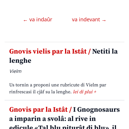
← va indaûr
va indevant →
Gnovis vielis par la Istât /
Netiti la
lenghe
Vielm
Us tornin a proponi une rubricute di Vielm par
rinfrescasi il cjâf su la lenghe.
lei di plui +
Gnovis par la Istât /
I Gnognosaurs
a imparin a svolâ: al rive in
edicule «Tal blu piturât di blu», il