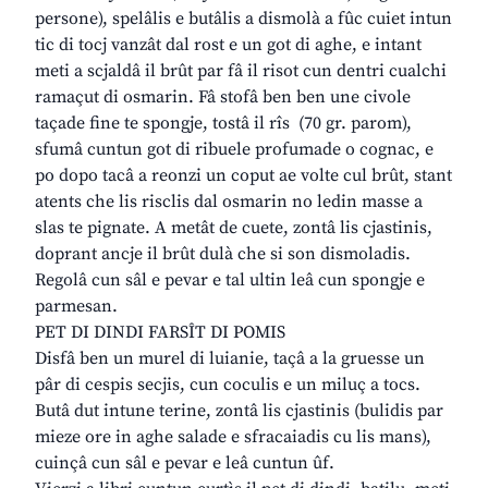
persone), spelâlis e butâlis a dismolà a fûc cuiet intun
tic di tocj vanzât dal rost e un got di aghe, e intant
meti a scjaldâ il brût par fâ il risot cun dentri cualchi
ramaçut di osmarin. Fâ stofâ ben ben une civole
taçade fine te spongje, tostâ il rîs (70 gr. parom),
sfumâ cuntun got di ribuele profumade o cognac, e
po dopo tacâ a reonzi un coput ae volte cul brût, stant
atents che lis risclis dal osmarin no ledin masse a
slas te pignate. A metât de cuete, zontâ lis cjastinis,
doprant ancje il brût dulà che si son dismoladis.
Regolâ cun sâl e pevar e tal ultin leâ cun spongje e
parmesan.
PET DI DINDI FARSÎT DI POMIS
Disfâ ben un murel di luianie, taçâ a la gruesse un
pâr di cespis secjis, cun coculis e un miluç a tocs.
Butâ dut intune terine, zontâ lis cjastinis (bulidis par
mieze ore in aghe salade e sfracaiadis cu lis mans),
cuinçâ cun sâl e pevar e leâ cuntun ûf.