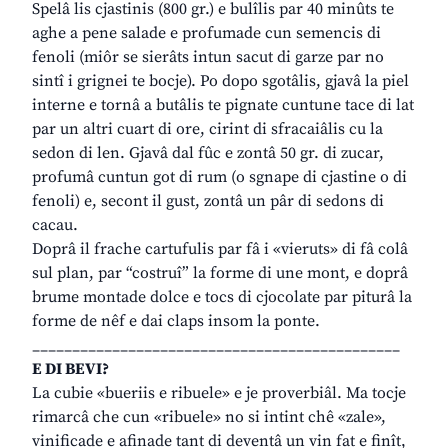
Spelâ lis cjastinis (800 gr.) e bulîlis par 40 minûts te
aghe a pene salade e profumade cun semencis di
fenoli (miôr se sierâts intun sacut di garze par no
sintî i grignei te bocje). Po dopo sgotâlis, gjavâ la piel
interne e tornâ a butâlis te pignate cuntune tace di lat
par un altri cuart di ore, cirint di sfracaiâlis cu la
sedon di len. Gjavâ dal fûc e zontâ 50 gr. di zucar,
profumâ cuntun got di rum (o sgnape di cjastine o di
fenoli) e, secont il gust, zontâ un pâr di sedons di
cacau.
Doprâ il frache cartufulis par fâ i «vieruts» di fâ colâ
sul plan, par “costruî” la forme di une mont, e doprâ
brume montade dolce e tocs di cjocolate par piturâ la
forme de nêf e dai claps insom la ponte.
______________________________________________
E DI BEVI?
La cubie «bueriis e ribuele» e je proverbiâl. Ma tocje
rimarcâ che cun «ribuele» no si intint chê «zale»,
vinificade e afinade tant di deventâ un vin fat e finît,