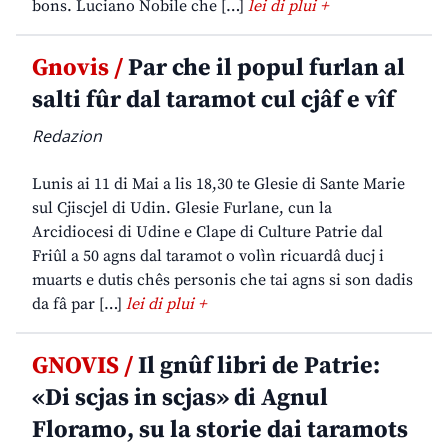
bons. Luciano Nobile che […]
lei di plui +
Gnovis /
Par che il popul furlan al
salti fûr dal taramot cul cjâf e vîf
Redazion
Lunis ai 11 di Mai a lis 18,30 te Glesie di Sante Marie
sul Cjiscjel di Udin. Glesie Furlane, cun la
Arcidiocesi di Udine e Clape di Culture Patrie dal
Friûl a 50 agns dal taramot o volìn ricuardâ ducj i
muarts e dutis chês personis che tai agns si son dadis
da fâ par […]
lei di plui +
GNOVIS /
Il gnûf libri de Patrie:
«Di scjas in scjas» di Agnul
Floramo, su la storie dai taramots