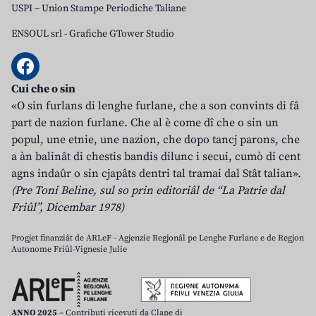
USPI – Union Stampe Periodiche Taliane
ENSOUL srl
-
Grafiche GTower Studio
Cui che o sin
«O sin furlans di lenghe furlane, che a son convints di fâ
part de nazion furlane. Che al è come dî che o sin un
popul, une etnie, une nazion, che dopo tancj parons, che
a àn balinât di chestis bandis dilunc i secui, cumò di cent
agns indaûr o sin cjapâts dentri tal tramai dal Stât talian».
(Pre Toni Beline, sul so prin editoriâl de “La Patrie dal
Friûl”, Dicembar 1978)
Progjet finanziât de ARLeF - Agjenzie Regjonâl pe Lenghe Furlane e de Regjon
Autonome Friûl-Vignesie Julie
ANNO 2025
– Contributi ricevuti da Clape di