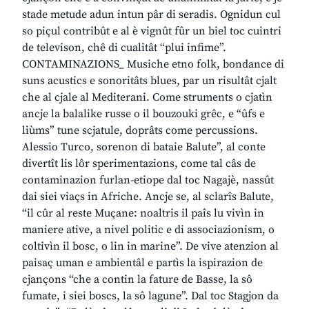
stade metude adun intun pâr di seradis. Ognidun cul
so piçul contribût e al è vignût fûr un biel toc cuintri
de televison, chê di cualitât “plui infime”.
CONTAMINAZIONS_ Musiche etno folk, bondance di
suns acustics e sonoritâts blues, par un risultât cjalt
che al cjale al Mediterani. Come struments o cjatìn
ancje la balalike russe o il bouzouki grêc, e “ûfs e
liùms” tune scjatule, doprâts come percussions.
Alessio Turco, sorenon di bataie Balute”, al conte
divertît lis lôr sperimentazions, come tal câs de
contaminazion furlan-etiope dal toc Nagajè, nassût
dai siei viaçs in Afriche. Ancje se, al sclarîs Balute,
“il cûr al reste Muçane: noaltris il paîs lu vivìn in
maniere ative, a nivel politic e di associazionism, o
coltivìn il bosc, o lin in marine”. De vive atenzion al
paisaç uman e ambientâl e partìs la ispirazion de
cjançons “che a contin la fature de Basse, la sô
fumate, i siei boscs, la sô lagune”. Dal toc Stagjon da