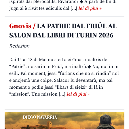
ispirâts dai pterodatils. Rivarano? ◆ A partî de fin di
Jugn al è rivât tes ediculis dal […]
lei di plui +
Gnovis /
LA PATRIE DAL FRIÛL AL
SALON DAL LIBRI DI TURIN 2026
Redazion
Dai 14 ai 18 di Mai no steit a cirînus, noaltris de
“Patrie”: no sarin in Friûl, ma inaltrò.◆ No, no lìn in
esili. Pal moment, jessi “furlans che no si rindin” nol
è ancjemò une colpe. Salacor lu deventarà, ma pal
moment o podin jessi “libars di sielzi” di lâ in
“mission”. Une mission […]
lei di plui +