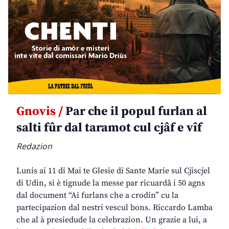
Gnovis /
Par che il popul furlan al
salti fûr dal taramot cul cjâf e vîf
Redazion
Lunis ai 11 di Mai te Glesie di Sante Marie sul Cjiscjel
di Udin, si è tignude la messe par ricuardâ i 50 agns
dal document “Ai furlans che a crodin” cu la
partecipazion dal nestri vescul bons. Riccardo Lamba
che al à presiedude la celebrazion. Un grazie a lui, a