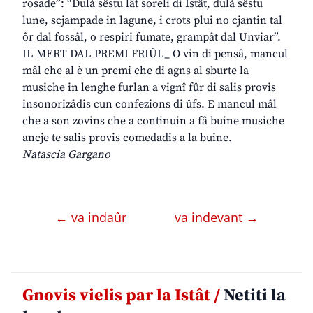
rosade”: “Dulà sêstu lât soreli di Istât, dulà sêstu
lune, scjampade in lagune, i crots plui no cjantin tal
ôr dal fossâl, o respiri fumate, grampât dal Unviar”.
IL MERT DAL PREMI FRIÛL_ O vin di pensâ, mancul
mâl che al è un premi che di agns al sburte la
musiche in lenghe furlan a vignî fûr di salis provis
insonorizâdis cun confezions di ûfs. E mancul mâl
che a son zovins che a continuin a fâ buine musiche
ancje te salis provis comedadis a la buine.
Natascia Gargano
← va indaûr
va indevant →
Gnovis vielis par la Istât /
Netiti la