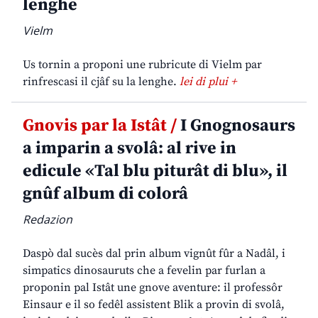
lenghe
Vielm
Us tornin a proponi une rubricute di Vielm par
rinfrescasi il cjâf su la lenghe.
lei di plui +
Gnovis par la Istât /
I Gnognosaurs
a imparin a svolâ: al rive in
edicule «Tal blu piturât di blu», il
gnûf album di colorâ
Redazion
Daspò dal sucès dal prin album vignût fûr a Nadâl, i
simpatics dinosauruts che a fevelin par furlan a
proponin pal Istât une gnove aventure: il professôr
Einsaur e il so fedêl assistent Blik a provin di svolâ,