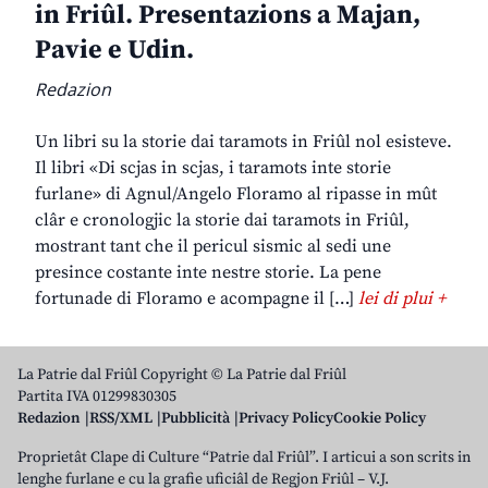
in Friûl. Presentazions a Majan,
Pavie e Udin.
Redazion
Un libri su la storie dai taramots in Friûl nol esisteve.
Il libri «Di scjas in scjas, i taramots inte storie
furlane» di Agnul/Angelo Floramo al ripasse in mût
clâr e cronologjic la storie dai taramots in Friûl,
mostrant tant che il pericul sismic al sedi une
presince costante inte nestre storie. La pene
fortunade di Floramo e acompagne il […]
lei di plui +
La Patrie dal Friûl Copyright © La Patrie dal Friûl
Partita IVA 01299830305
Redazion
RSS/XML
Pubblicità
Privacy Policy
Cookie Policy
Proprietât Clape di Culture “Patrie dal Friûl”. I articui a son scrits in
lenghe furlane e cu la grafie uficiâl de Regjon Friûl – V.J.