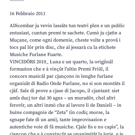
16 Febbraio 2011
ADicembar ju vevin lassâts tun teatri plen e un public
entusiast, cuntun premi te sachete. Cumò ju cjatìn a
Muçane, come ogni domenie, cheste volte a provâ i
tocs pal lôr prin disc, che al jessarà cu la etichete
Musiche Furlane Fuarte.
VINCIDÔRS 2010_ Luna e un quarto, la origjinâl
formazion che e à vinçût l’ultin Premi Friûl, il
concors musicâl par cjançons in lenghe furlane
organizât di Radio Onde Furlane, no si son montâts il
cjâf. Sale di prove a cjase di Jacopo, il cjantant: siet
amîs ducj tor dai 30 agns – un muradôr, chel altri
ferovîr, un altri inmò che al lavore li de Danieli – in
buine compagnie de “Zeta” (in codiç morse, la
sgnape fate di un amì), tante improvisazion e
autentiche voie di fâ musiche. Cjale fis e no capìs”, la
cjançon che e à convinçût ae unanimitât la jurie, e je