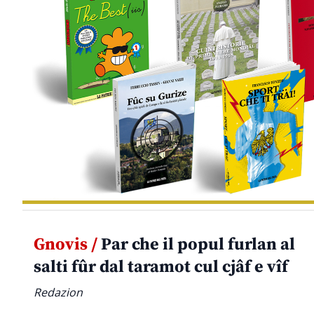
Gnovis /
Par che il popul furlan al
salti fûr dal taramot cul cjâf e vîf
Redazion