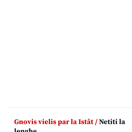
Gnovis vielis par la Istât /
Netiti la
lenghe