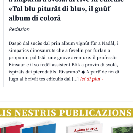
«Tal blu piturât di blu», il gnûf
album di colorâ
Redazion
Daspò dal sucès dal prin album vignût fûr a Nadâl, i
simpatics dinosauruts che a fevelin par furlan a
proponin pal Istât une gnove aventure: il professôr
Einsaur e il so fedêl assistent Blik a provin di svolâ,
ispirâts dai pterodatils. Rivarano? ◆ A partî de fin di
Jugn al è rivât tes ediculis dal […]
lei di plui +