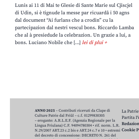
Lunis ai 11 di Mai te Glesie di Sante Marie sul Cjiscjel
di Udin, si è tignude la messe par ricuardâ i 50 agns
dal document “Ai furlans che a crodin” cu la
partecipazion dal nestri vescul bons. Riccardo Lamba
che al à presiedude la celebrazion. Un grazie a lui, a
bons. Luciano Nobile che […]
lei di plui +
ANNO 2025
– Contributi ricevuti da Clape di
La Patrie
Culture Patrie dal Friûl – c.f. 01299830305
Partita 
– erogante: A.R.L.E.F. (Agenzia Regionale per la
Redazio
Lingua Friulana) C.F. 94094780304 • rif. norm. L.R.
Cookie P
N.29/2007 ART.23 c.2 bis e ART.24 c.7 e 10 • estremi
del decreto di concessione: DECRETO N. 261 del