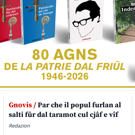
Gnovis /
Par che il popul furlan al
salti fûr dal taramot cul cjâf e vîf
Redazion