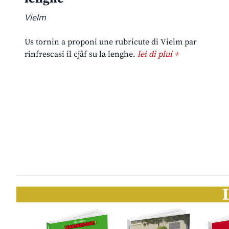
Vielm
Us tornin a proponi une rubricute di Vielm par
rinfrescasi il cjâf su la lenghe.
lei di plui +