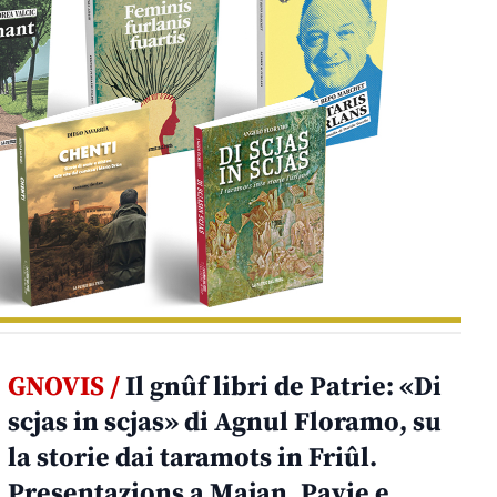
GNOVIS /
Il gnûf libri de Patrie: «Di
scjas in scjas» di Agnul Floramo, su
la storie dai taramots in Friûl.
Presentazions a Majan, Pavie e