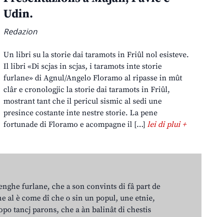
Udin.
Redazion
Un libri su la storie dai taramots in Friûl nol esisteve.
Il libri «Di scjas in scjas, i taramots inte storie
furlane» di Agnul/Angelo Floramo al ripasse in mût
clâr e cronologjic la storie dai taramots in Friûl,
mostrant tant che il pericul sismic al sedi une
presince costante inte nestre storie. La pene
fortunade di Floramo e acompagne il […]
lei di plui +
lenghe furlane, che a son convints di fâ part de
e al è come dî che o sin un popul, une etnie,
po tancj parons, che a àn balinât di chestis