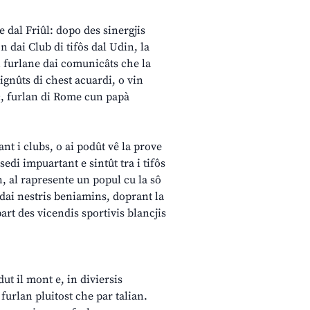
 dal Friûl: dopo des sinergjis
n dai Club di tifôs dal Udin, la
n furlane dai comunicâts che la
ignûts di chest acuardi, o vin
c, furlan di Rome cun papà
ant i clubs, o ai podût vê la prove
edi impuartant e sintût tra i tifôs
n, al rapresente un popul cu la sô
s dai nestris beniamins, doprant la
art des vicendis sportivis blancjis
ut il mont e, in diviersis
furlan pluitost che par talian.