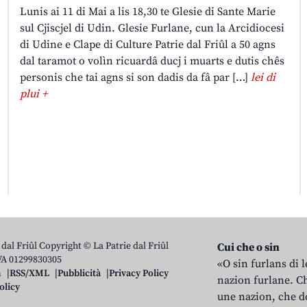
Lunis ai 11 di Mai a lis 18,30 te Glesie di Sante Marie
sul Cjiscjel di Udin. Glesie Furlane, cun la Arcidiocesi
di Udine e Clape di Culture Patrie dal Friûl a 50 agns
dal taramot o volìn ricuardâ ducj i muarts e dutis chês
personis che tai agns si son dadis da fâ par […]
lei di
plui +
 dal Friûl Copyright © La Patrie dal Friûl
Cui che o sin
IVA 01299830305
«O sin furlans di 
n
RSS/XML
Pubblicità
Privacy Policy
nazion furlane. Ch
olicy
une nazion, che do