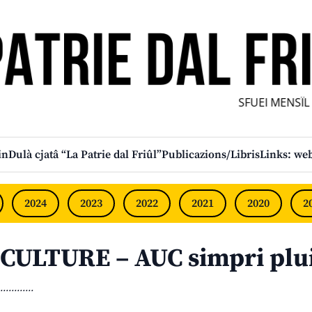
SFUEI MENSÎL F
in
Dulà cjatâ “La Patrie dal Friûl”
Publicazions/Libris
Links: web
2024
2023
2022
2021
2020
2
CULTURE – AUC simpri plui
............