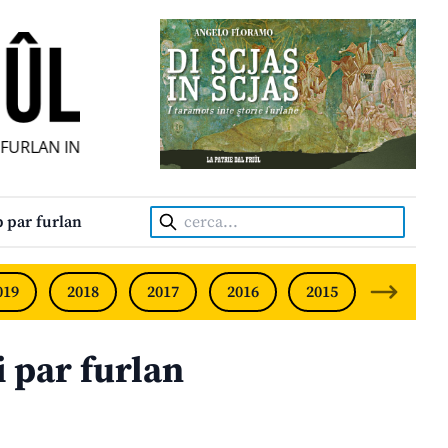
URLAN INDIPENDENT • INDEPENDENT FRIULIAN MONTHLY • 
Cerca:
 par furlan
019
2018
2017
2016
2015
2014
 par furlan