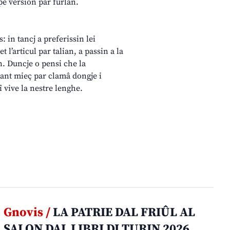
pe version par furlan.
: in tancj a preferissin lei
 l’articul par talian, a passin a la
n. Duncje o pensi che la
tant mieç par clamâ dongje i
î vive la nestre lenghe.
Gnovis /
LA PATRIE DAL FRIÛL AL
SALON DAL LIBRI DI TURIN 2026