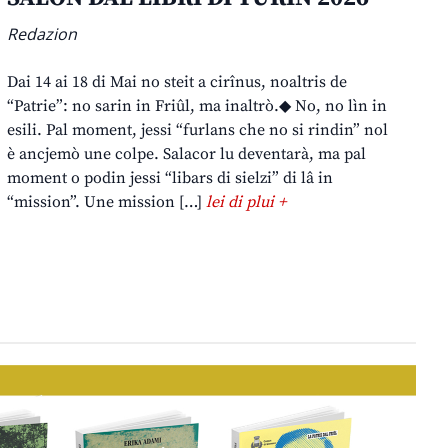
Redazion
Dai 14 ai 18 di Mai no steit a cirînus, noaltris de
“Patrie”: no sarin in Friûl, ma inaltrò.◆ No, no lìn in
esili. Pal moment, jessi “furlans che no si rindin” nol
è ancjemò une colpe. Salacor lu deventarà, ma pal
moment o podin jessi “libars di sielzi” di lâ in
“mission”. Une mission […]
lei di plui +