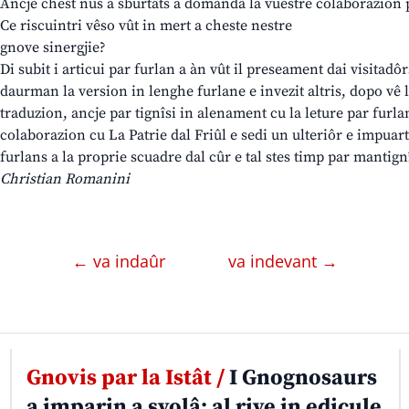
Ancje chest nus à sburtâts a domandâ la vuestre colaborazion 
Ce riscuintri vêso vût in mert a cheste nestre
gnove sinergjie?
Di subit i articui par furlan a àn vût il preseament dai visitadôrs
daurman la version in lenghe furlane e invezit altris, dopo vê let
traduzion, ancje par tignîsi in alenament cu la leture par furla
colaborazion cu La Patrie dal Friûl e sedi un ulteriôr e impuar
furlans a la proprie scuadre dal cûr e tal stes timp par mantign
Christian Romanini
← va indaûr
va indevant →
Gnovis par la Istât /
I Gnognosaurs
a imparin a svolâ: al rive in edicule