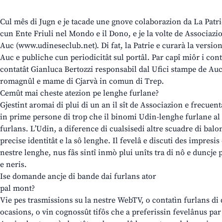
Cul mês di Jugn e je tacade une gnove colaborazion da La Patrie
cun Ente Friuli nel Mondo e il Dono, e je la volte de Associazio
Auc (www.udineseclub.net). Di fat, la Patrie e curarà la versio
Auc e publiche cun periodicitât sul portâl. Par capî miôr i cont
contatât Gianluca Bertozzi responsabil dal Ufici stampe de Au
romagnûl e mame di Cjarvà in comun di Trep.
Cemût mai cheste atezion pe lenghe furlane?
Gjestint aromai di plui di un an il sît de Associazion e frecuent
in prime persone di trop che il binomi Udin-lenghe furlane al s
furlans. L’Udin, a diference di cualsisedi altre scuadre di balo
precise identitât e la sô lenghe. Il fevelâ e discuti des impresi
nestre lenghe, nus fâs sintî inmò plui unîts tra di nô e duncje p
e neris.
Ise domande ancje di bande dai furlans ator
pal mont?
Vie pes trasmissions su la nestre WebTV, o contatìn furlans di d
ocasions, o vin cognossût tifôs che a preferissin fevelânus par 