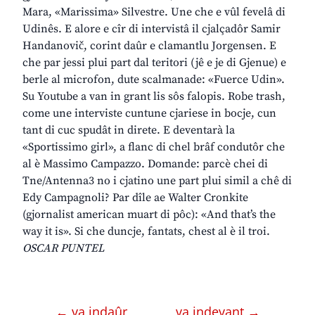
Mara, «Marissima» Silvestre. Une che e vûl fevelâ di
Udinês. E alore e cîr di intervistâ il cjalçadôr Samir
Handanovič, corint daûr e clamantlu Jorgensen. E
che par jessi plui part dal teritori (jê e je di Gjenue) e
berle al microfon, dute scalmanade: «Fuerce Udin».
Su Youtube a van in grant lis sôs falopis. Robe trash,
come une interviste cuntune cjariese in bocje, cun
tant di cuc spudât in direte. E deventarà la
«Sportissimo girl», a flanc di chel brâf condutôr che
al è Massimo Campazzo. Domande: parcè chei di
Tne/Antenna3 no i cjatino une part plui simil a chê di
Edy Campagnoli? Par dîle ae Walter Cronkite
(gjornalist american muart di pôc): «And that’s the
way it is». Si che duncje, fantats, chest al è il troi.
OSCAR PUNTEL
← va indaûr
va indevant →