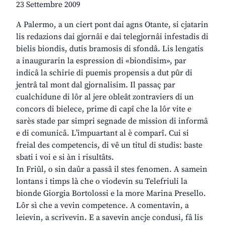
23 Settembre 2009
A Palermo, a un ciert pont dai agns Otante, si cjatarin
lis redazions dai gjornâi e dai telegjornâi infestadis di
bielis biondis, dutis bramosis di sfondâ. Lis lengatis
a inaugurarin la espression di «biondisim», par
indicâ la schirie di puemis propensis a dut pûr di
jentrâ tal mont dal gjornalisim. Il passaç par
cualchidune di lôr al jere obleât zontraviers di un
concors di bielece, prime di capî che la lôr vite e
sarès stade par simpri segnade de mission di informâ
e di comunicâ. L’impuartant al è comparî. Cui si
freial des competencis, di vê un titul di studis: baste
sbati i voi e si àn i risultâts.
In Friûl, o sin daûr a passâ il stes fenomen. A samein
lontans i timps là che o viodevin su Telefriuli la
bionde Giorgia Bortolossi e la more Marina Presello.
Lôr sì che a vevin competence. A comentavin, a
leievin, a scrivevin. E a savevin ancje condusi, fâ lis