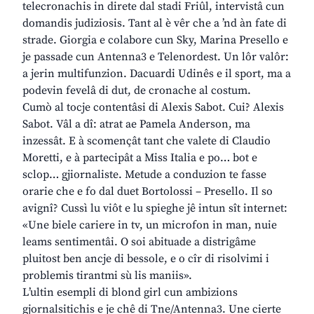
telecronachis in direte dal stadi Friûl, intervistâ cun
domandis judiziosis. Tant al è vêr che a ’nd àn fate di
strade. Giorgia e colabore cun Sky, Marina Presello e
je passade cun Antenna3 e Telenordest. Un lôr valôr:
a jerin multifunzion. Dacuardi Udinês e il sport, ma a
podevin fevelâ di dut, de cronache al costum.
Cumò al tocje contentâsi di Alexis Sabot. Cui? Alexis
Sabot. Vâl a dî: atrat ae Pamela Anderson, ma
inzessât. E à scomençât tant che valete di Claudio
Moretti, e à partecipât a Miss Italia e po… bot e
sclop… gjiornaliste. Metude a conduzion te fasse
orarie che e fo dal duet Bortolossi – Presello. Il so
avignî? Cussì lu viôt e lu spieghe jê intun sît internet:
«Une biele cariere in tv, un microfon in man, nuie
leams sentimentâi. O soi abituade a distrigâme
pluitost ben ancje di bessole, e o cîr di risolvimi i
problemis tirantmi sù lis maniis».
L’ultin esempli di blond girl cun ambizions
gjornalsitichis e je chê di Tne/Antenna3. Une cierte