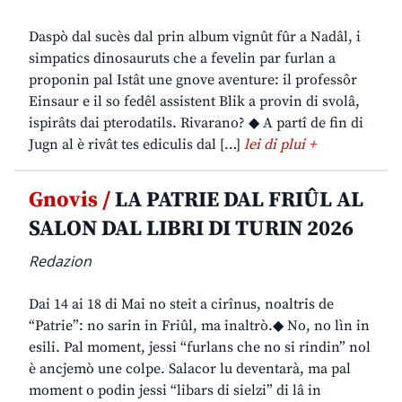
Daspò dal sucès dal prin album vignût fûr a Nadâl, i
simpatics dinosauruts che a fevelin par furlan a
proponin pal Istât une gnove aventure: il professôr
Einsaur e il so fedêl assistent Blik a provin di svolâ,
ispirâts dai pterodatils. Rivarano? ◆ A partî de fin di
Jugn al è rivât tes ediculis dal […]
lei di plui +
Gnovis /
LA PATRIE DAL FRIÛL AL
SALON DAL LIBRI DI TURIN 2026
Redazion
Dai 14 ai 18 di Mai no steit a cirînus, noaltris de
“Patrie”: no sarin in Friûl, ma inaltrò.◆ No, no lìn in
esili. Pal moment, jessi “furlans che no si rindin” nol
è ancjemò une colpe. Salacor lu deventarà, ma pal
moment o podin jessi “libars di sielzi” di lâ in