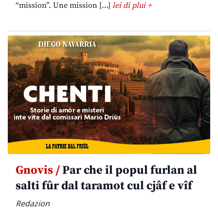
“mission”. Une mission […]
lei di plui +
Gnovis /
Par che il popul furlan al
salti fûr dal taramot cul cjâf e vîf
Redazion