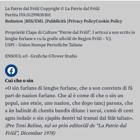
La Patrie dal Friûl Copyright © La Patrie dal Friûl
Partita IVA 01299830305
Redazion
RSS/XML
Pubblicità
Privacy Policy
Cookie Policy
Proprietât Clape di Culture “Patrie dal Friûl”. I articui a son scrits in
lenghe furlane e cu la grafie uficiâl de Regjon Friûl – V.J.
USPI – Union Stampe Periodiche Taliane
ENSOUL srl
-
Grafiche GTower Studio
Cui che o sin
«O sin furlans di lenghe furlane, che a son convints di fâ
part de nazion furlane. Che al è come dî che o sin un
popul, une etnie, une nazion, che dopo tancj parons, che
a àn balinât di chestis bandis dilunc i secui, cumò di cent
agns indaûr o sin cjapâts dentri tal tramai dal Stât talian».
(Pre Toni Beline, sul so prin editoriâl de “La Patrie dal
Friûl”, Dicembar 1978)