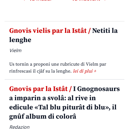
Gnovis vielis par la Istât /
Netiti la
lenghe
Vielm
Us tornin a proponi une rubricute di Vielm par
rinfrescasi il cjâf su la lenghe.
lei di plui +
Gnovis par la Istât /
I Gnognosaurs
a imparin a svolâ: al rive in
edicule «Tal blu piturât di blu», il
gnûf album di colorâ
Redazion