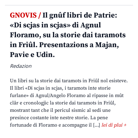
GNOVIS /
Il gnûf libri de Patrie:
«Di scjas in scjas» di Agnul
Floramo, su la storie dai taramots
in Friûl. Presentazions a Majan,
Pavie e Udin.
Redazion
Un libri su la storie dai taramots in Friûl nol esisteve.
Il libri «Di scjas in scjas, i taramots inte storie
furlane» di Agnul/Angelo Floramo al ripasse in mût
clâr e cronologjic la storie dai taramots in Friûl,
mostrant tant che il pericul sismic al sedi une
presince costante inte nestre storie. La pene
fortunade di Floramo e acompagne il […]
lei di plui +