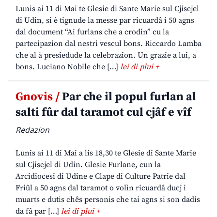
Lunis ai 11 di Mai te Glesie di Sante Marie sul Cjiscjel
di Udin, si è tignude la messe par ricuardâ i 50 agns
dal document “Ai furlans che a crodin” cu la
partecipazion dal nestri vescul bons. Riccardo Lamba
che al à presiedude la celebrazion. Un grazie a lui, a
bons. Luciano Nobile che […]
lei di plui +
Gnovis /
Par che il popul furlan al
salti fûr dal taramot cul cjâf e vîf
Redazion
Lunis ai 11 di Mai a lis 18,30 te Glesie di Sante Marie
sul Cjiscjel di Udin. Glesie Furlane, cun la
Arcidiocesi di Udine e Clape di Culture Patrie dal
Friûl a 50 agns dal taramot o volìn ricuardâ ducj i
muarts e dutis chês personis che tai agns si son dadis
da fâ par […]
lei di plui +