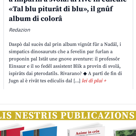
«Tal blu piturât di blu», il gnûf
album di colorâ
Redazion
Daspò dal sucès dal prin album vignût fûr a Nadâl, i
simpatics dinosauruts che a fevelin par furlan a
proponin pal Istât une gnove aventure: il professôr
Einsaur e il so fedêl assistent Blik a provin di svolâ,
ispirâts dai pterodatils. Rivarano? ◆ A partî de fin di
Jugn al è rivât tes ediculis dal […]
lei di plui +