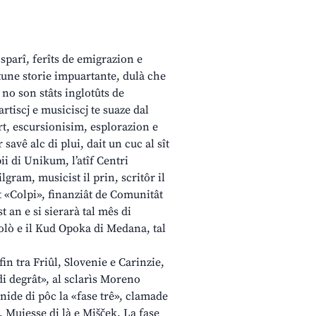
 sparî, ferîts de emigrazion e
ntune storie impuartante, dulà che
 no son stâts inglotûts de
rtiscj e musiciscj te suaze dal
t, escursionisim, esplorazion e
savê alc di plui, dait un cuc al sît
ii di Unikum, l’atîf Centri
gram, musicist il prin, scritôr il
t «Colpi», finanziât de Comunitât
t an e si sierarà tal mês di
lò e il Kud Opoka di Medana, tal
fin tra Friûl, Slovenie e Carinzie,
i degrât», al sclarìs Moreno
finide di pôc la «fase trê», clamade
, Muiesse di là e Mišček. La fase