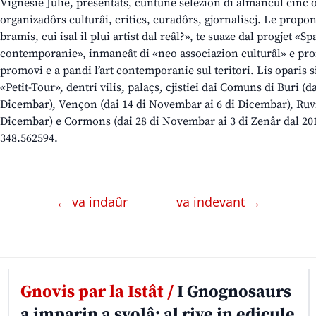
Vignesie Julie, presentâts, cuntune selezion di almancul cinc 
organizadôrs culturâi, critics, curadôrs, gjornaliscj. Le propon
bramis, cui isal il plui artist dal reâl?», te suaze dal progjet «Sp
contemporanie», inmaneât di «neo associazion culturâl» e pro
promovi e a pandi l’art contemporanie sul teritori. Lis oparis s
«Petit-Tour», dentri vilis, palaçs, cjistiei dai Comuns di Buri (
Dicembar), Vençon (dai 14 di Novembar ai 6 di Dicembar), Ruvi
Dicembar) e Cormons (dai 28 di Novembar ai 3 di Zenâr dal 20
348.562594.
← va indaûr
va indevant →
Gnovis par la Istât /
I Gnognosaurs
a imparin a svolâ: al rive in edicule