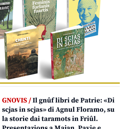
GNOVIS /
Il gnûf libri de Patrie: «Di
scjas in scjas» di Agnul Floramo, su
la storie dai taramots in Friûl.
Presentazions a Majan, Pavie e