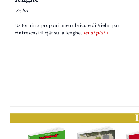
Vielm
Us tornin a proponi une rubricute di Vielm par
rinfrescasi il cjâf su la lenghe.
lei di plui +