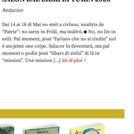
Redazion
Dai 14 ai 18 di Mai no steit a cirînus, noaltris de
“Patrie”: no sarin in Friûl, ma inaltrò.◆ No, no lìn in
esili. Pal moment, jessi “furlans che no si rindin” nol
è ancjemò une colpe. Salacor lu deventarà, ma pal
moment o podin jessi “libars di sielzi” di lâ in
“mission”. Une mission […]
lei di plui +