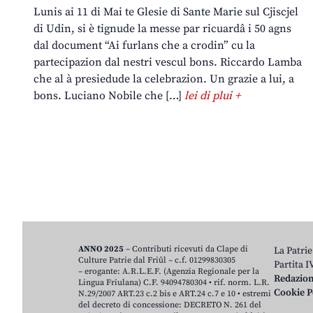
Lunis ai 11 di Mai te Glesie di Sante Marie sul Cjiscjel
di Udin, si è tignude la messe par ricuardâ i 50 agns
dal document “Ai furlans che a crodin” cu la
partecipazion dal nestri vescul bons. Riccardo Lamba
che al à presiedude la celebrazion. Un grazie a lui, a
bons. Luciano Nobile che […]
lei di plui +
ANNO 2025
– Contributi ricevuti da Clape di
La Patrie
Culture Patrie dal Friûl – c.f. 01299830305
Partita 
– erogante: A.R.L.E.F. (Agenzia Regionale per la
Redazio
Lingua Friulana) C.F. 94094780304 • rif. norm. L.R.
Cookie P
N.29/2007 ART.23 c.2 bis e ART.24 c.7 e 10 • estremi
del decreto di concessione: DECRETO N. 261 del