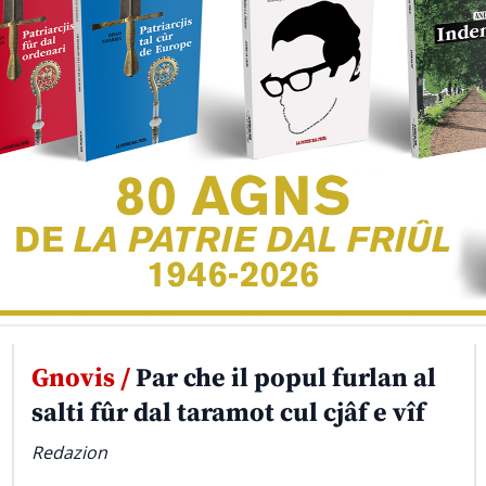
Gnovis /
Par che il popul furlan al
salti fûr dal taramot cul cjâf e vîf
Redazion