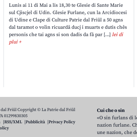
Lunis ai 11 di Mai a lis 18,30 te Glesie di Sante Marie
sul Cjiscjel di Udin. Glesie Furlane, cun la Arcidiocesi
di Udine e Clape di Culture Patrie dal Friûl a 50 agns
dal taramot o volìn ricuardâ ducj i muarts e dutis chês
personis che tai agns si son dadis da fâ par […]
lei di
plui +
 dal Friûl Copyright © La Patrie dal Friûl
Cui che o sin
IVA 01299830305
«O sin furlans di 
n
RSS/XML
Pubblicità
Privacy Policy
nazion furlane. Ch
olicy
une nazion, che do