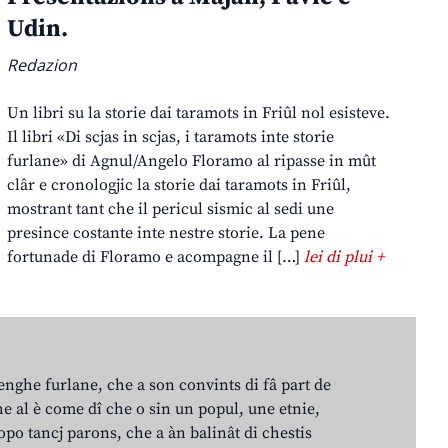
Udin.
Redazion
Un libri su la storie dai taramots in Friûl nol esisteve.
Il libri «Di scjas in scjas, i taramots inte storie
furlane» di Agnul/Angelo Floramo al ripasse in mût
clâr e cronologjic la storie dai taramots in Friûl,
mostrant tant che il pericul sismic al sedi une
presince costante inte nestre storie. La pene
fortunade di Floramo e acompagne il […]
lei di plui +
lenghe furlane, che a son convints di fâ part de
e al è come dî che o sin un popul, une etnie,
po tancj parons, che a àn balinât di chestis