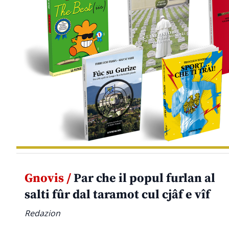
Gnovis /
Par che il popul furlan al
salti fûr dal taramot cul cjâf e vîf
Redazion