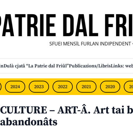
SFUEI MENSÎL FURLAN INDIPENDENT • 
in
Dulà cjatâ “La Patrie dal Friûl”
Publicazions/Libris
Links: web
2024
2023
2022
2021
2020
2
CULTURE – ART-Â. Art tai b
abandonâts