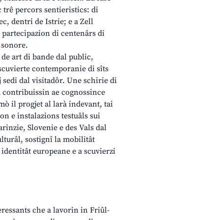
 trê percors sentieristics: di
, dentri de Istrie; e a Zell
 partecipazion di centenârs di
e sonore.
 de art di bande dal public,
iscuvierte contemporanie di sîts
j sedi dal visitadôr. Une schirie di
 a contribuissin ae cognossince
mò il progjet al larà indevant, tai
on e instalazions testuâls sui
arinzie, Slovenie e des Vals dal
lturâl, sostignî la mobilitât
a identitât europeane e a scuvierzi
eressants che a lavorin in Friûl-