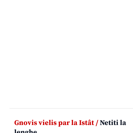
Gnovis vielis par la Istât /
Netiti la
lenghe