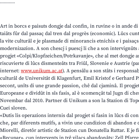
............
Art in borcs e paisuts dongje dal confin, in ruvine o in ande di
taiâts fûr dal passaç dal tren dal progrès (economic). Lûcs cu
la vite culturâl e je plasmade di minorancis etnichis e i paisaçs
modernizazion. A son chescj i puescj li che a son intervignûts a
progjet «Colpi/Klopfzeichen/Potrkavanje», che al met dongje ar
riscuvierte di lûcs dismenteâts tra Friûl, Slovenie e Austrie (par 
internet:
www.unikum.ac.at
). A pensâlu a son stâts i responsab
culturâl de Universitât di Klagenfurt, Emil Kristof e Gerhard Pil
secont, unîts di une grande passion, chê dal cjaminâ. Il progje
Europeane e dividût in sîs fasis, al è scomençât tal Jugn di ches
Novembar dal 2010. Partner di Unikum a son la Stazion di Topo
Cuei sloven.
«Dutis lis operazions internis dal progjet si fasin in lûcs di con
che, par diferents mutîfs, a vivin une cundizion di abandon e d
Miorelli, diretôr artistic de Stazion cun Donatella Ruttar. E je 
«Recupar», cun intervents in trê vilaçs abandonâts: Zell Pfarre