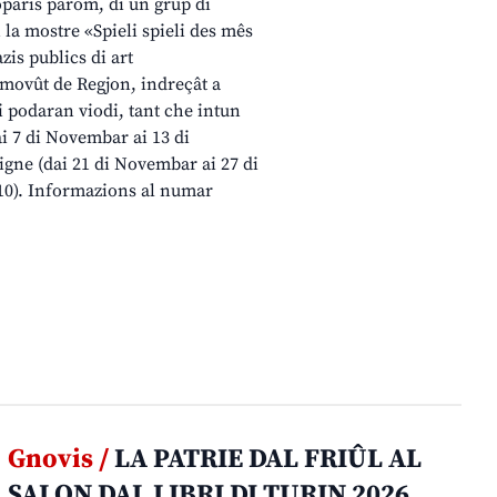
oparis parom, di un grup di
 la mostre «Spieli spieli des mês
azis publics di art
movût de Regjon, indreçât a
i podaran viodi, tant che intun
dai 7 di Novembar ai 13 di
gne (dai 21 di Novembar ai 27 di
10). Informazions al numar
Gnovis /
LA PATRIE DAL FRIÛL AL
SALON DAL LIBRI DI TURIN 2026