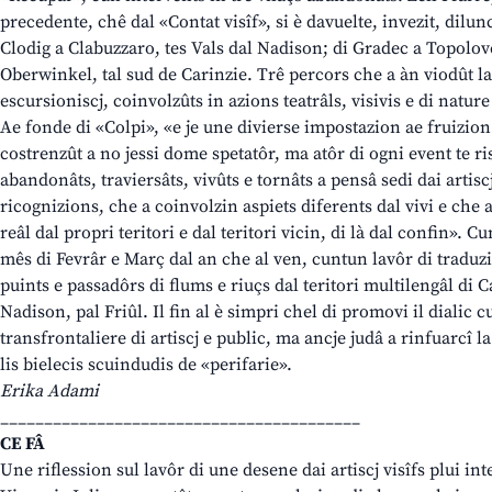
precedente, chê dal «Contat visîf», si è davuelte, invezit, dilunc
Clodig a Clabuzzaro, tes Vals dal Nadison; di Gradec a Topolovec
Oberwinkel, tal sud de Carinzie. Trê percors che a àn viodût la
escursioniscj, coinvolzûts in azions teatrâls, visivis e di natur
Ae fonde di «Colpi», «e je une divierse impostazion ae fruizion
costrenzût a no jessi dome spetatôr, ma atôr di ogni event te r
abandonâts, traviersâts, vivûts e tornâts a pensâ sedi dai artisc
ricognizions, che a coinvolzin aspiets diferents dal vivi e che
reâl dal propri teritori e dal teritori vicin, di là dal confin». Cu
mês di Fevrâr e Març dal an che al ven, cuntun lavôr di traduzi
puints e passadôrs di flums e riuçs dal teritori multilengâl di C
Nadison, pal Friûl. Il fin al è simpri chel di promovi il dialic cu
transfrontaliere di artiscj e public, ma ancje judâ a rinfuarcî l
lis bielecis scuindudis de «perifarie».
Erika Adami
_________________________________________
CE FÂ
Une riflession sul lavôr di une desene dai artiscj visîfs plui int