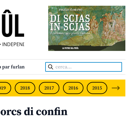
INDEPENDENT FRIULIAN MONTHLY • NEODVISNI FURLANSKI 
Cerca:
 par furlan
019
2018
2017
2016
2015
2014
orcs di confin