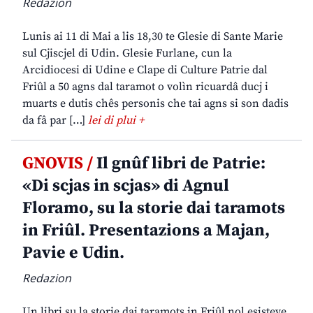
Redazion
Lunis ai 11 di Mai a lis 18,30 te Glesie di Sante Marie
sul Cjiscjel di Udin. Glesie Furlane, cun la
Arcidiocesi di Udine e Clape di Culture Patrie dal
Friûl a 50 agns dal taramot o volìn ricuardâ ducj i
muarts e dutis chês personis che tai agns si son dadis
da fâ par […]
lei di plui +
GNOVIS /
Il gnûf libri de Patrie:
«Di scjas in scjas» di Agnul
Floramo, su la storie dai taramots
in Friûl. Presentazions a Majan,
Pavie e Udin.
Redazion
Un libri su la storie dai taramots in Friûl nol esisteve.