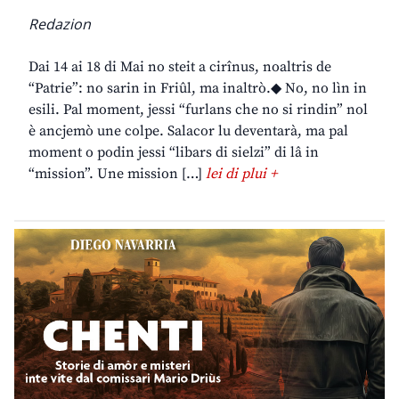
Redazion
Dai 14 ai 18 di Mai no steit a cirînus, noaltris de
“Patrie”: no sarin in Friûl, ma inaltrò.◆ No, no lìn in
esili. Pal moment, jessi “furlans che no si rindin” nol
è ancjemò une colpe. Salacor lu deventarà, ma pal
moment o podin jessi “libars di sielzi” di lâ in
“mission”. Une mission […]
lei di plui +