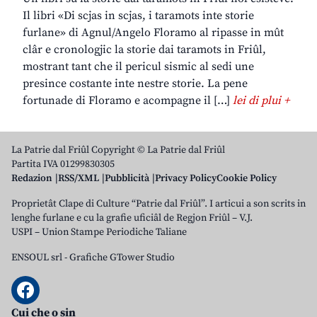
Il libri «Di scjas in scjas, i taramots inte storie
furlane» di Agnul/Angelo Floramo al ripasse in mût
clâr e cronologjic la storie dai taramots in Friûl,
mostrant tant che il pericul sismic al sedi une
presince costante inte nestre storie. La pene
fortunade di Floramo e acompagne il […]
lei di plui +
La Patrie dal Friûl Copyright © La Patrie dal Friûl
Partita IVA 01299830305
Redazion
RSS/XML
Pubblicità
Privacy Policy
Cookie Policy
Proprietât Clape di Culture “Patrie dal Friûl”. I articui a son scrits in
lenghe furlane e cu la grafie uficiâl de Regjon Friûl – V.J.
USPI – Union Stampe Periodiche Taliane
ENSOUL srl
-
Grafiche GTower Studio
Cui che o sin