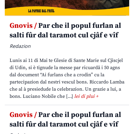
Gnovis /
Par che il popul furlan al
salti fûr dal taramot cul cjâf e vîf
Redazion
Lunis ai 11 di Mai te Glesie di Sante Marie sul Cjiscjel
di Udin, si è tignude la messe par ricuardâ i 50 agns
dal document “Ai furlans che a crodin” cu la
partecipazion dal nestri vescul bons. Riccardo Lamba
che al à presiedude la celebrazion. Un grazie a lui, a
bons. Luciano Nobile che […]
lei di plui +
Gnovis /
Par che il popul furlan al
salti fûr dal taramot cul cjâf e vîf