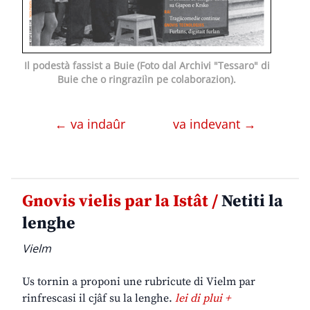
Il podestà fassist a Buie (Foto dal Archivi "Tessaro" di
Buie che o ringraziìn pe colaborazion).
← va indaûr
va indevant →
Gnovis vielis par la Istât /
Netiti la
lenghe
Vielm
Us tornin a proponi une rubricute di Vielm par
rinfrescasi il cjâf su la lenghe.
lei di plui +