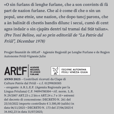
«O sin furlans di lenghe furlane, che a son convints di fâ
part de nazion furlane. Che al è come dî che o sin un
popul, une etnie, une nazion, che dopo tancj parons, che
a àn balinât di chestis bandis dilunc i secui, cumò di cent
agns indaûr o sin cjapâts dentri tal tramai dal Stât talian».
(Pre Toni Beline, sul so prin editoriâl de “La Patrie dal
Friûl”, Dicembar 1978)
Progjet finanziât de ARLeF - Agjenzie Regjonâl pe Lenghe Furlane e de Regjon
Autonome Friûl-Vignesie Julie
ANNO 2025
– Contributi ricevuti da Clape di
Culture Patrie dal Friûl – c.f. 01299830305
– erogante: A.R.L.E.F. (Agenzia Regionale per la
Lingua Friulana) C.F. 94094780304 • rif. norm. L.R.
N.29/2007 ART.23 c.2 bis e ART.24 c.7 e 10 • estremi
del decreto di concessione: DECRETO N. 261 del
25/10/2022 importo contributo € 3.500,00 (saldo) in
data 06/11/2025 • DECRETO N. 173 del 27/06/2025 €
34.842,23 in data 31/07/2025;