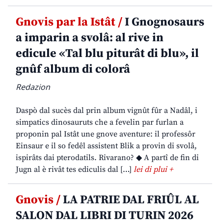
Gnovis par la Istât /
I Gnognosaurs
a imparin a svolâ: al rive in
edicule «Tal blu piturât di blu», il
gnûf album di colorâ
Redazion
Daspò dal sucès dal prin album vignût fûr a Nadâl, i
simpatics dinosauruts che a fevelin par furlan a
proponin pal Istât une gnove aventure: il professôr
Einsaur e il so fedêl assistent Blik a provin di svolâ,
ispirâts dai pterodatils. Rivarano? ◆ A partî de fin di
Jugn al è rivât tes ediculis dal […]
lei di plui +
Gnovis /
LA PATRIE DAL FRIÛL AL
SALON DAL LIBRI DI TURIN 2026