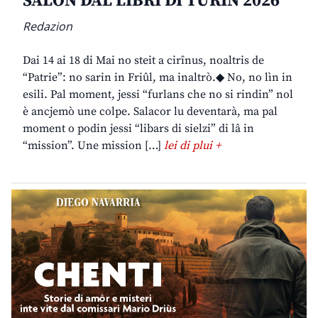
SALON DAL LIBRI DI TURIN 2026
Redazion
Dai 14 ai 18 di Mai no steit a cirînus, noaltris de
“Patrie”: no sarin in Friûl, ma inaltrò.◆ No, no lìn in
esili. Pal moment, jessi “furlans che no si rindin” nol
è ancjemò une colpe. Salacor lu deventarà, ma pal
moment o podin jessi “libars di sielzi” di lâ in
“mission”. Une mission […]
lei di plui +