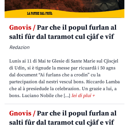
Gnovis /
Par che il popul furlan al
salti fûr dal taramot cul cjâf e vîf
Redazion
Lunis ai 11 di Mai te Glesie di Sante Marie sul Cjiscjel
di Udin, si è tignude la messe par ricuardâ i 50 agns
dal document “Ai furlans che a crodin” cu la
partecipazion dal nestri vescul bons. Riccardo Lamba
che al à presiedude la celebrazion. Un grazie a lui, a
bons. Luciano Nobile che […]
lei di plui +
Gnovis /
Par che il popul furlan al
salti fûr dal taramot cul cjâf e vîf