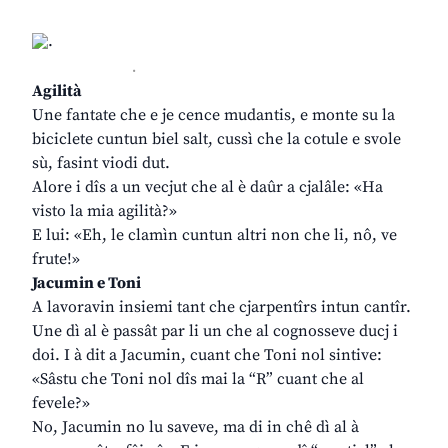
.
Agilità
Une fantate che e je cence mudantis, e monte su la
biciclete cuntun biel salt, cussì che la cotule e svole
sù, fasint viodi dut.
Alore i dîs a un vecjut che al è daûr a cjalâle: «Ha
visto la mia agilità?»
E lui: «Eh, le clamìn cuntun altri non che li, nô, ve
frute!»
Jacumin e Toni
A lavoravin insiemi tant che cjarpentîrs intun cantîr.
Une dì al è passât par li un che al cognosseve ducj i
doi. I à dit a Jacumin, cuant che Toni nol sintive:
«Sâstu che Toni nol dîs mai la “R” cuant che al
fevele?»
No, Jacumin no lu saveve, ma di in chê dì al à