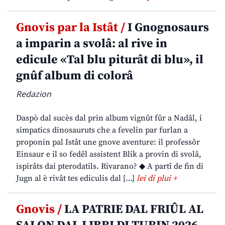
Gnovis par la Istât /
I Gnognosaurs
a imparin a svolâ: al rive in
edicule «Tal blu piturât di blu», il
gnûf album di colorâ
Redazion
Daspò dal sucès dal prin album vignût fûr a Nadâl, i
simpatics dinosauruts che a fevelin par furlan a
proponin pal Istât une gnove aventure: il professôr
Einsaur e il so fedêl assistent Blik a provin di svolâ,
ispirâts dai pterodatils. Rivarano? ◆ A partî de fin di
Jugn al è rivât tes ediculis dal […]
lei di plui +
Gnovis /
LA PATRIE DAL FRIÛL AL