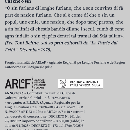
Cui che o sin
«O sin furlans di lenghe furlane, che a son convints di fâ
part de nazion furlane. Che al è come dî che o sin un
popul, une etnie, une nazion, che dopo tancj parons, che
a àn balinât di chestis bandis dilunc i secui, cumò di cent
agns indaûr o sin cjapâts dentri tal tramai dal Stât talian».
(Pre Toni Beline, sul so prin editoriâl de “La Patrie dal
Friûl”, Dicembar 1978)
Progjet finanziât de ARLeF - Agjenzie Regjonâl pe Lenghe Furlane e de Regjon
Autonome Friûl-Vignesie Julie
ANNO 2025
– Contributi ricevuti da Clape di
Culture Patrie dal Friûl – c.f. 01299830305
– erogante: A.R.L.E.F. (Agenzia Regionale per la
Lingua Friulana) C.F. 94094780304 • rif. norm. L.R.
N.29/2007 ART.23 c.2 bis e ART.24 c.7 e 10 • estremi
del decreto di concessione: DECRETO N. 261 del
25/10/2022 importo contributo € 3.500,00 (saldo) in
data 06/11/2025 • DECRETO N. 173 del 27/06/2025 €