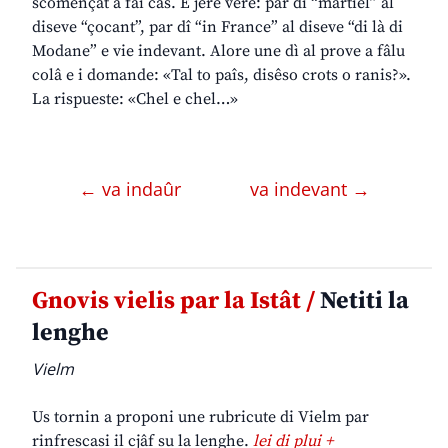
scomençât a fâi câs. E jere vere: par dî “martiel” al
diseve “çocant”, par dî “in France” al diseve “di là di
Modane” e vie indevant. Alore une dì al prove a fâlu
colâ e i domande: «Tal to paîs, disêso crots o ranis?».
La rispueste: «Chel e chel…»
← va indaûr
va indevant →
Gnovis vielis par la Istât /
Netiti la
lenghe
Vielm
Us tornin a proponi une rubricute di Vielm par
rinfrescasi il cjâf su la lenghe.
lei di plui +