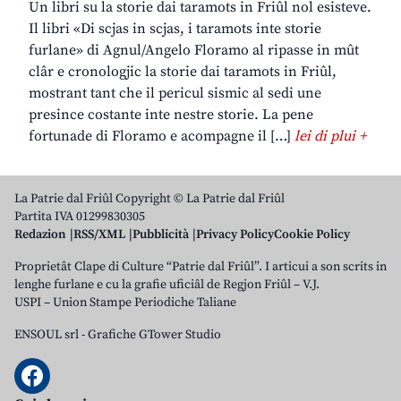
Un libri su la storie dai taramots in Friûl nol esisteve.
Il libri «Di scjas in scjas, i taramots inte storie
furlane» di Agnul/Angelo Floramo al ripasse in mût
clâr e cronologjic la storie dai taramots in Friûl,
mostrant tant che il pericul sismic al sedi une
presince costante inte nestre storie. La pene
fortunade di Floramo e acompagne il […]
lei di plui +
La Patrie dal Friûl Copyright © La Patrie dal Friûl
Partita IVA 01299830305
Redazion
RSS/XML
Pubblicità
Privacy Policy
Cookie Policy
Proprietât Clape di Culture “Patrie dal Friûl”. I articui a son scrits in
lenghe furlane e cu la grafie uficiâl de Regjon Friûl – V.J.
USPI – Union Stampe Periodiche Taliane
ENSOUL srl
-
Grafiche GTower Studio