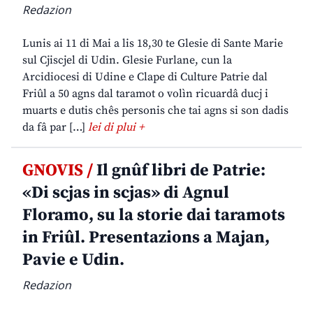
Redazion
Lunis ai 11 di Mai a lis 18,30 te Glesie di Sante Marie
sul Cjiscjel di Udin. Glesie Furlane, cun la
Arcidiocesi di Udine e Clape di Culture Patrie dal
Friûl a 50 agns dal taramot o volìn ricuardâ ducj i
muarts e dutis chês personis che tai agns si son dadis
da fâ par […]
lei di plui +
GNOVIS /
Il gnûf libri de Patrie:
«Di scjas in scjas» di Agnul
Floramo, su la storie dai taramots
in Friûl. Presentazions a Majan,
Pavie e Udin.
Redazion