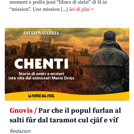
moment o podin jessi “libars di sielzi” di lâ in
“mission”. Une mission […]
lei di plui +
Gnovis /
Par che il popul furlan al
salti fûr dal taramot cul cjâf e vîf
Redazion