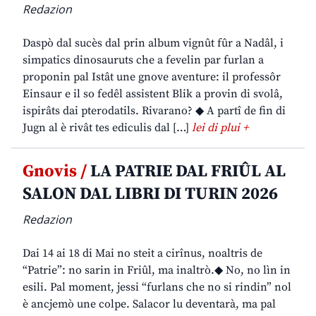
Redazion
Daspò dal sucès dal prin album vignût fûr a Nadâl, i
simpatics dinosauruts che a fevelin par furlan a
proponin pal Istât une gnove aventure: il professôr
Einsaur e il so fedêl assistent Blik a provin di svolâ,
ispirâts dai pterodatils. Rivarano? ◆ A partî de fin di
Jugn al è rivât tes ediculis dal […]
lei di plui +
Gnovis /
LA PATRIE DAL FRIÛL AL
SALON DAL LIBRI DI TURIN 2026
Redazion
Dai 14 ai 18 di Mai no steit a cirînus, noaltris de
“Patrie”: no sarin in Friûl, ma inaltrò.◆ No, no lìn in
esili. Pal moment, jessi “furlans che no si rindin” nol
è ancjemò une colpe. Salacor lu deventarà, ma pal