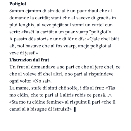
Poliglot
Suntun cjanton di strade al è un puar diaul che al
domande la caritât; stant che al saveve dî graciis in
plui lenghis, al veve picjât sul stomi un cartel cun
scrit: «Fasêt la caritât a un puar vuarp “poliglot”».
A passin dôs sioris e une di lôr e dîs: «Cjale chel biât
alì, nol bastave che al fos vuarp, ancje poliglot al
veve di jessi!»
L’istruzion dal frut
Un frut al domandave a so pari ce che al jere chel, ce
che al voleve dî chel altri, e so pari al rispuindeve
ogni volte: «No sai».
La mame, stufe di sintî chê solfe, i dîs al frut: «Tâs
mo cidin, che to pari al à altris robis ce pensâ…».
«Sta mo tu cidine femine» al rispuint il pari «che il
canai al à bisugne di istruîsi!» ❚