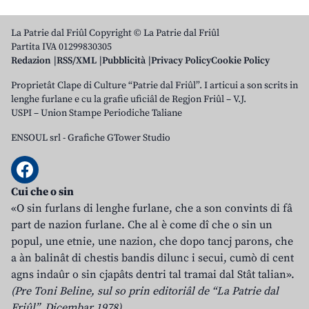
La Patrie dal Friûl Copyright © La Patrie dal Friûl
Partita IVA 01299830305
Redazion
RSS/XML
Pubblicità
Privacy Policy
Cookie Policy
Proprietât Clape di Culture “Patrie dal Friûl”. I articui a son scrits in
lenghe furlane e cu la grafie uficiâl de Regjon Friûl – V.J.
USPI – Union Stampe Periodiche Taliane
ENSOUL srl
-
Grafiche GTower Studio
Cui che o sin
«O sin furlans di lenghe furlane, che a son convints di fâ
part de nazion furlane. Che al è come dî che o sin un
popul, une etnie, une nazion, che dopo tancj parons, che
a àn balinât di chestis bandis dilunc i secui, cumò di cent
agns indaûr o sin cjapâts dentri tal tramai dal Stât talian».
(Pre Toni Beline, sul so prin editoriâl de “La Patrie dal
Friûl”, Dicembar 1978)