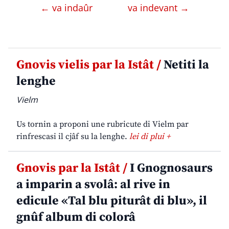
← va indaûr
va indevant →
Gnovis vielis par la Istât /
Netiti la
lenghe
Vielm
Us tornin a proponi une rubricute di Vielm par
rinfrescasi il cjâf su la lenghe.
lei di plui +
Gnovis par la Istât /
I Gnognosaurs
a imparin a svolâ: al rive in
edicule «Tal blu piturât di blu», il
gnûf album di colorâ