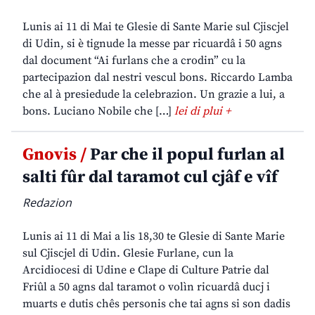
Lunis ai 11 di Mai te Glesie di Sante Marie sul Cjiscjel
di Udin, si è tignude la messe par ricuardâ i 50 agns
dal document “Ai furlans che a crodin” cu la
partecipazion dal nestri vescul bons. Riccardo Lamba
che al à presiedude la celebrazion. Un grazie a lui, a
bons. Luciano Nobile che […]
lei di plui +
Gnovis /
Par che il popul furlan al
salti fûr dal taramot cul cjâf e vîf
Redazion
Lunis ai 11 di Mai a lis 18,30 te Glesie di Sante Marie
sul Cjiscjel di Udin. Glesie Furlane, cun la
Arcidiocesi di Udine e Clape di Culture Patrie dal
Friûl a 50 agns dal taramot o volìn ricuardâ ducj i
muarts e dutis chês personis che tai agns si son dadis