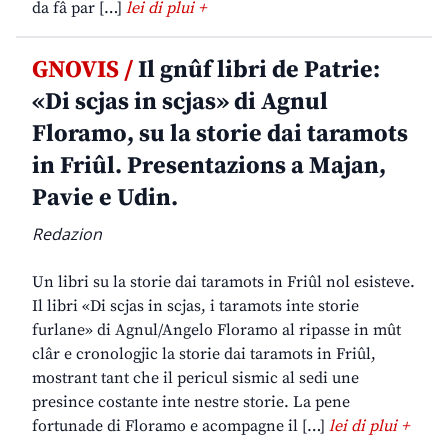
da fâ par […]
lei di plui +
GNOVIS /
Il gnûf libri de Patrie:
«Di scjas in scjas» di Agnul
Floramo, su la storie dai taramots
in Friûl. Presentazions a Majan,
Pavie e Udin.
Redazion
Un libri su la storie dai taramots in Friûl nol esisteve.
Il libri «Di scjas in scjas, i taramots inte storie
furlane» di Agnul/Angelo Floramo al ripasse in mût
clâr e cronologjic la storie dai taramots in Friûl,
mostrant tant che il pericul sismic al sedi une
presince costante inte nestre storie. La pene
fortunade di Floramo e acompagne il […]
lei di plui +