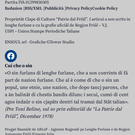
Partita IVA 01299830305
Redazion
RSS/XML
Pubblicità
Privacy Policy
Cookie Policy
Proprietât Clape di Culture “Patrie dal Friûl”. I articui a son scrits in
lenghe furlane e cu la grafie uficiâl de Regjon Friûl – V.J.
USPI – Union Stampe Periodiche Taliane
ENSOUL srl
-
Grafiche GTower Studio
Cui che o sin
«O sin furlans di lenghe furlane, che a son convints di fâ
part de nazion furlane. Che al è come dî che o sin un
popul, une etnie, une nazion, che dopo tancj parons, che
a àn balinât di chestis bandis dilunc i secui, cumò di cent
agns indaûr o sin cjapâts dentri tal tramai dal Stât talian».
(Pre Toni Beline, sul so prin editoriâl de “La Patrie dal
Friûl”, Dicembar 1978)
Progjet finanziât de ARLeF - Agjenzie Regjonâl pe Lenghe Furlane e de Regjon
Autonome Friûl-Vignesie Julie