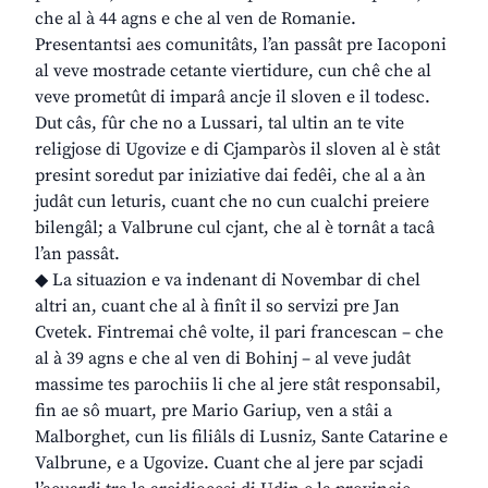
che al à 44 agns e che al ven de Romanie.
Presentantsi aes comunitâts, l’an passât pre Iacoponi
al veve mostrade cetante viertidure, cun chê che al
veve prometût di imparâ ancje il sloven e il todesc.
Dut câs, fûr che no a Lussari, tal ultin an te vite
religjose di Ugovize e di Cjamparòs il sloven al è stât
presint soredut par iniziative dai fedêi, che al a àn
judât cun leturis, cuant che no cun cualchi preiere
bilengâl; a Valbrune cul cjant, che al è tornât a tacâ
l’an passât.
◆ La situazion e va indenant di Novembar di chel
altri an, cuant che al à finît il so servizi pre Jan
Cvetek. Fintremai chê volte, il pari francescan – che
al à 39 agns e che al ven di Bohinj – al veve judât
massime tes parochiis li che al jere stât responsabil,
fin ae sô muart, pre Mario Gariup, ven a stâi a
Malborghet, cun lis filiâls di Lusniz, Sante Catarine e
Valbrune, e a Ugovize. Cuant che al jere par scjadi