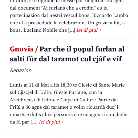
di Udin, si è tignude la messe par ricuardâ i 50 agns
dal document “Ai furlans che a crodin” cu la
partecipazion dal nestri vescul bons. Riccardo Lamba
che al à presiedude la celebrazion. Un grazie a lui, a
bons. Luciano Nobile che […]
lei di plui +
Gnovis /
Par che il popul furlan al
salti fûr dal taramot cul cjâf e vîf
Redazion
Lunis ai 11 di Mai a lis 18,30 te Glesie di Sante Marie
sul Cjiscjel di Udin. Glesie Furlane, cun la
Arcidiocesi di Udine e Clape di Culture Patrie dal
Friûl a 50 agns dal taramot o volìn ricuardâ ducj i
muarts e dutis chês personis che tai agns si son dadis
da fâ par […]
lei di plui +