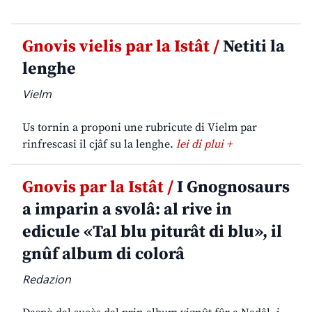
Gnovis vielis par la Istât /
Netiti la
lenghe
Vielm
Us tornin a proponi une rubricute di Vielm par
rinfrescasi il cjâf su la lenghe.
lei di plui +
Gnovis par la Istât /
I Gnognosaurs
a imparin a svolâ: al rive in
edicule «Tal blu piturât di blu», il
gnûf album di colorâ
Redazion