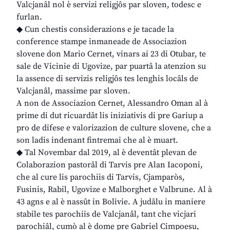
Valcjanâl nol è servizi religjôs par sloven, todesc e
furlan.
◆ Cun chestis considerazions e je tacade la
conference stampe inmaneade de Associazion
slovene don Mario Cernet, vinars ai 23 di Otubar, te
sale de Vicinie di Ugovize, par puartâ la atenzion su
la assence di servizis religjôs tes lenghis locâls de
Valcjanâl, massime par sloven.
A non de Associazion Cernet, Alessandro Oman al à
prime di dut ricuardât lis iniziativis di pre Gariup a
pro de difese e valorizazion de culture slovene, che a
son ladis indenant fintremai che al è muart.
◆ Tal Novembar dal 2019, al è deventât plevan de
Colaborazion pastorâl di Tarvis pre Alan Iacoponi,
che al cure lis parochiis di Tarvis, Cjamparòs,
Fusinis, Rabil, Ugovize e Malborghet e Valbrune. Al à
43 agns e al è nassût in Bolivie. A judâlu in maniere
stabile tes parochiis de Valcjanâl, tant che vicjari
parochiâl, cumò al è dome pre Gabriel Cimpoesu,