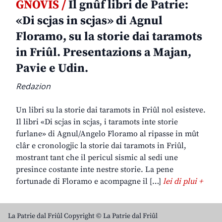
GNOVIS /
Il gnûf libri de Patrie:
«Di scjas in scjas» di Agnul
Floramo, su la storie dai taramots
in Friûl. Presentazions a Majan,
Pavie e Udin.
Redazion
Un libri su la storie dai taramots in Friûl nol esisteve.
Il libri «Di scjas in scjas, i taramots inte storie
furlane» di Agnul/Angelo Floramo al ripasse in mût
clâr e cronologjic la storie dai taramots in Friûl,
mostrant tant che il pericul sismic al sedi une
presince costante inte nestre storie. La pene
fortunade di Floramo e acompagne il […]
lei di plui +
La Patrie dal Friûl Copyright © La Patrie dal Friûl