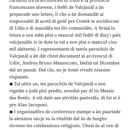
l’acuardi tra la arcidiocesi di Udin e la provincie
francescane slovene, i fedêi de Valcjanâl a àn
preparade une letare, li che a àn domandât ai
responsabii di acetâ di gnûf pre Cvetek te arcidiocesi
di Udin e di mandâlu tes lôr comunitâts. A firmâ la
letare a son stâts plui o mancul mil fedêi di ducj i paîs
valcjanalês (e in dute la val a son plui o mancul cinc
mil abitants). I rapresentants di tantis parochiis de
Valcjanâl a àn dât chest document al arcivescul di
Udin, Andrea Bruno Mazzoccato, bielzà tal Dicembar
dal an passât. Dut câs, no je inmò rivade nissune
rispueste.
◆ Tal ultin an, tes parochiis de Valcjanâl a son
vignûts a judâ plui predis, soredut par dî lis Messis
des fiestis. A stâ daûr aes ativitâts pastorâls, di fat al è
pre Alan Iacoponi.
◆ I organizadôrs de conference stampe a àn puartade
la atenzion ancje su la vitalitât dal ûs de lenghe
slovene tes celebrazions religjosis. Chest ûs al ven di