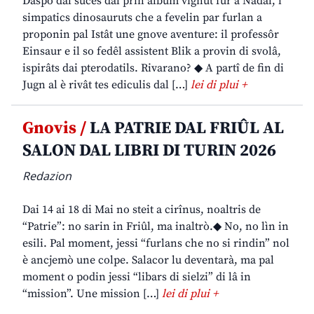
Daspò dal sucès dal prin album vignût fûr a Nadâl, i
simpatics dinosauruts che a fevelin par furlan a
proponin pal Istât une gnove aventure: il professôr
Einsaur e il so fedêl assistent Blik a provin di svolâ,
ispirâts dai pterodatils. Rivarano? ◆ A partî de fin di
Jugn al è rivât tes ediculis dal […]
lei di plui +
Gnovis /
LA PATRIE DAL FRIÛL AL
SALON DAL LIBRI DI TURIN 2026
Redazion
Dai 14 ai 18 di Mai no steit a cirînus, noaltris de
“Patrie”: no sarin in Friûl, ma inaltrò.◆ No, no lìn in
esili. Pal moment, jessi “furlans che no si rindin” nol
è ancjemò une colpe. Salacor lu deventarà, ma pal
moment o podin jessi “libars di sielzi” di lâ in
“mission”. Une mission […]
lei di plui +