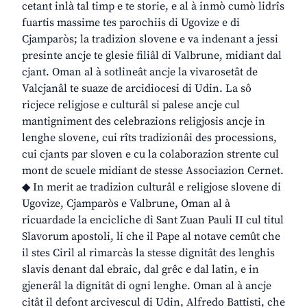
cetant inlà tal timp e te storie, e al à inmò cumò lidrîs
fuartis massime tes parochiis di Ugovize e di
Cjamparòs; la tradizion slovene e va indenant a jessi
presinte ancje te glesie filiâl di Valbrune, midiant dal
cjant. Oman al à sotlineât ancje la vivarosetât de
Valcjanâl te suaze de arcidiocesi di Udin. La sô
ricjece religjose e culturâl si palese ancje cul
mantigniment des celebrazions religjosis ancje in
lenghe slovene, cui rîts tradizionâi des processions,
cui cjants par sloven e cu la colaborazion strente cul
mont de scuele midiant de stesse Associazion Cernet.
◆ In merit ae tradizion culturâl e religjose slovene di
Ugovize, Cjamparòs e Valbrune, Oman al à
ricuardade la encicliche di Sant Zuan Pauli II cul titul
Slavorum apostoli, li che il Pape al notave cemût che
il stes Ciril al rimarcàs la stesse dignitât des lenghis
slavis denant dal ebraic, dal grêc e dal latin, e in
gjenerâl la dignitât di ogni lenghe. Oman al à ancje
citât il defont arcivescul di Udin, Alfredo Battisti, che