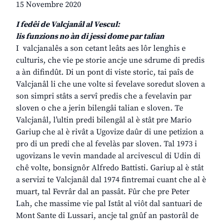
15 Novembre 2020
I fedêi de Valcjanâl al Vescul:
lis funzions no àn di jessi dome par talian
I valcjanalês a son cetant leâts aes lôr lenghis e
culturis, che vie pe storie ancje une sdrume di predis
a àn difindût. Di un pont di viste storic, tai paîs de
Valcjanâl li che une volte si fevelave soredut sloven a
son simpri stâts a servî predis che a fevelavin par
sloven o che a jerin bilengâi talian e sloven. Te
Valcjanâl, l’ultin predi bilengâl al è stât pre Mario
Gariup che al è rivât a Ugovize daûr di une petizion a
pro di un predi che al fevelàs par sloven. Tal 1973 i
ugovizans le vevin mandade al arcivescul di Udin di
chê volte, bonsignôr Alfredo Battisti. Gariup al è stât
a servizi te Valcjanâl dal 1974 fintremai cuant che al è
muart, tal Fevrâr dal an passât. Fûr che pre Peter
Lah, che massime vie pal Istât al viôt dal santuari de
Mont Sante di Lussari, ancje tal gnûf an pastorâl de