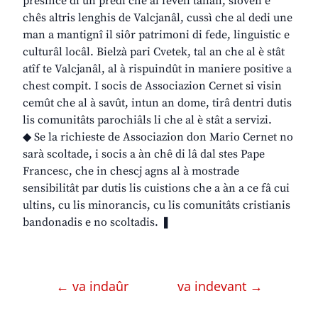
presince di un predi che al feveli talian, sloven e
chês altris lenghis de Valcjanâl, cussì che al dedi une
man a mantignî il siôr patrimoni di fede, linguistic e
culturâl locâl. Bielzà pari Cvetek, tal an che al è stât
atîf te Valcjanâl, al à rispuindût in maniere positive a
chest compit. I socis de Associazion Cernet si visin
cemût che al à savût, intun an dome, tirâ dentri dutis
lis comunitâts parochiâls li che al è stât a servizi.
◆ Se la richieste de Associazion don Mario Cernet no
sarà scoltade, i socis a àn chê di lâ dal stes Pape
Francesc, che in chescj agns al à mostrade
sensibilitât par dutis lis cuistions che a àn a ce fâ cui
ultins, cu lis minorancis, cu lis comunitâts cristianis
bandonadis e no scoltadis. ❚
← va indaûr
va indevant →