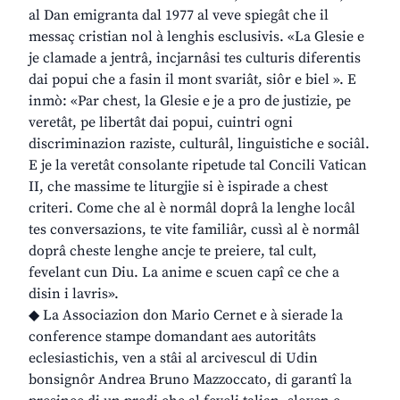
al Dan emigranta dal 1977 al veve spiegât che il
messaç cristian nol à lenghis esclusivis. «La Glesie e
je clamade a jentrâ, incjarnâsi tes culturis diferentis
dai popui che a fasin il mont svariât, siôr e biel ». E
inmò: «Par chest, la Glesie e je a pro de justizie, pe
veretât, pe libertât dai popui, cuintri ogni
discriminazion raziste, culturâl, linguistiche e sociâl.
E je la veretât consolante ripetude tal Concili Vatican
II, che massime te liturgjie si è ispirade a chest
criteri. Come che al è normâl doprâ la lenghe locâl
tes conversazions, te vite familiâr, cussì al è normâl
doprâ cheste lenghe ancje te preiere, tal cult,
fevelant cun Diu. La anime e scuen capî ce che a
disin i lavris».
◆ La Associazion don Mario Cernet e à sierade la
conference stampe domandant aes autoritâts
eclesiastichis, ven a stâi al arcivescul di Udin
bonsignôr Andrea Bruno Mazzoccato, di garantî la