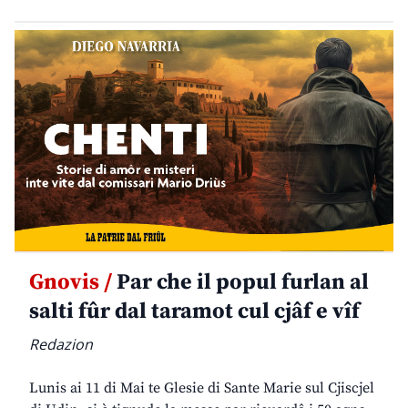
Gnovis /
Par che il popul furlan al
salti fûr dal taramot cul cjâf e vîf
Redazion
Lunis ai 11 di Mai te Glesie di Sante Marie sul Cjiscjel