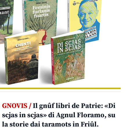
GNOVIS /
Il gnûf libri de Patrie: «Di
scjas in scjas» di Agnul Floramo, su
la storie dai taramots in Friûl.