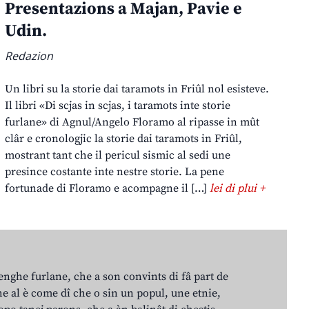
Presentazions a Majan, Pavie e
Udin.
Redazion
Un libri su la storie dai taramots in Friûl nol esisteve.
Il libri «Di scjas in scjas, i taramots inte storie
furlane» di Agnul/Angelo Floramo al ripasse in mût
clâr e cronologjic la storie dai taramots in Friûl,
mostrant tant che il pericul sismic al sedi une
presince costante inte nestre storie. La pene
fortunade di Floramo e acompagne il […]
lei di plui +
lenghe furlane, che a son convints di fâ part de
e al è come dî che o sin un popul, une etnie,