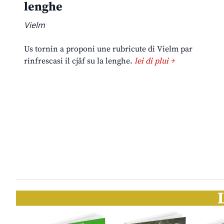
lenghe
Vielm
Us tornin a proponi une rubricute di Vielm par
rinfrescasi il cjâf su la lenghe.
lei di plui +