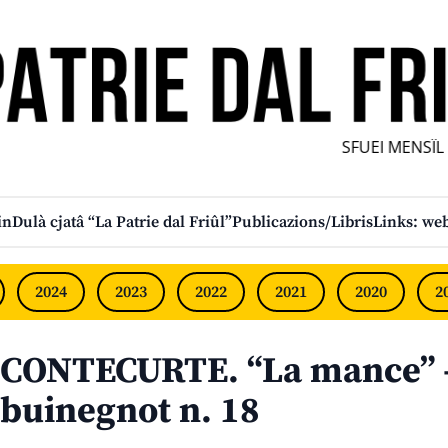
SFUEI MENSÎL F
in
Dulà cjatâ “La Patrie dal Friûl”
Publicazions/Libris
Links: web
2024
2023
2022
2021
2020
2
CONTECURTE. “La mance” – 
buinegnot n. 18