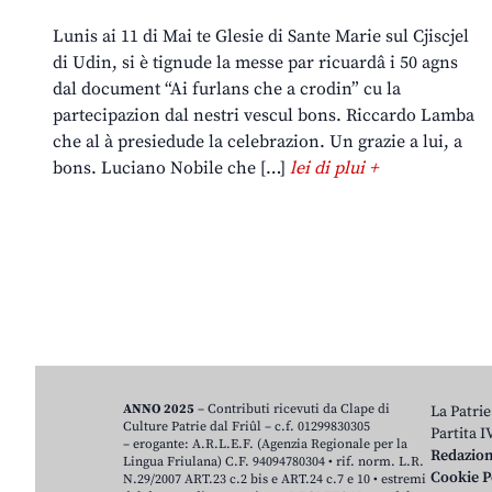
Lunis ai 11 di Mai te Glesie di Sante Marie sul Cjiscjel
di Udin, si è tignude la messe par ricuardâ i 50 agns
dal document “Ai furlans che a crodin” cu la
partecipazion dal nestri vescul bons. Riccardo Lamba
che al à presiedude la celebrazion. Un grazie a lui, a
bons. Luciano Nobile che […]
lei di plui +
ANNO 2025
– Contributi ricevuti da Clape di
La Patrie
Culture Patrie dal Friûl – c.f. 01299830305
Partita 
– erogante: A.R.L.E.F. (Agenzia Regionale per la
Redazio
Lingua Friulana) C.F. 94094780304 • rif. norm. L.R.
Cookie P
N.29/2007 ART.23 c.2 bis e ART.24 c.7 e 10 • estremi