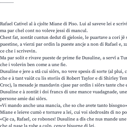
............
Rafael Cativel al à cjolte Miane di Piso. Lui al saveve lei e scrivi
ma par chel cont no voleve jessi di mancul.
Chest fat, zontât cuntun dedut di gjelosie, le puartave a cori jê s
puestine, a vierzi par ordin la pueste ancje a non di Rafael e, za
ce che i scrivevin.
Ma par solit e rivave pueste de prime fie Dusuline, a servî a Tur
che i volevin ben come a une fie.
Dusuline e jere a stâ cui siôrs, no veve spesis di sorte (al plui,
che e à tant vaiût cu lis storiis di Robert Taylor e di Shirley Te
Croc), la mesade je mandavin cjase par ordin i siôrs tante che e
Dusuline e à zontât i doi francs di une mance vuadagnade, une
persone amie dai siôrs.
«Vi mando anche una mancia, che so che avete tanto bisogno» u
Miane e leieve cumò e tornave a lei, cui voi sledrosâts di no p
«Cje ca, Rafael, ce robones! Dusuline a dîs che nus mande une 
che al nase la robe a colp, cence bisugne di lei.