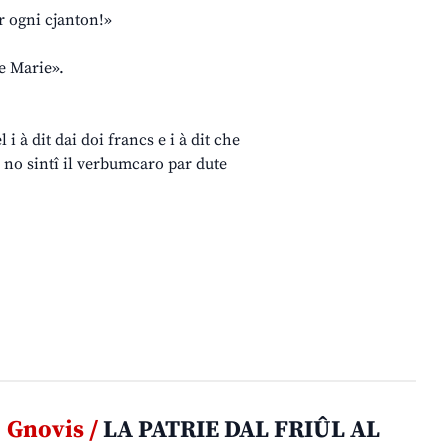
 ogni cjanton!»
te Marie».
 i à dit dai doi francs e i à dit che
 e no sintî il verbumcaro par dute
Gnovis /
LA PATRIE DAL FRIÛL AL