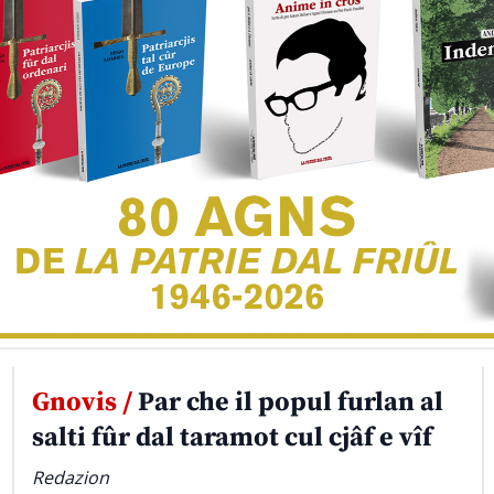
Gnovis /
Par che il popul furlan al
salti fûr dal taramot cul cjâf e vîf
Redazion