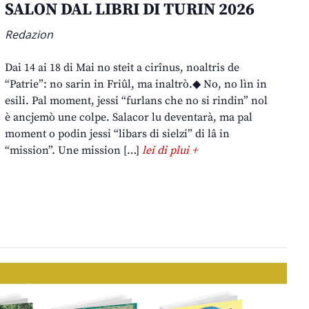
SALON DAL LIBRI DI TURIN 2026
Redazion
Dai 14 ai 18 di Mai no steit a cirînus, noaltris de
“Patrie”: no sarin in Friûl, ma inaltrò.◆ No, no lìn in
esili. Pal moment, jessi “furlans che no si rindin” nol
è ancjemò une colpe. Salacor lu deventarà, ma pal
moment o podin jessi “libars di sielzi” di lâ in
“mission”. Une mission […]
lei di plui +