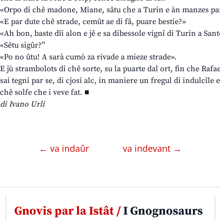
«Orpo di chê madone, Miane, sâtu che a Turin e àn manzes par
«E par dute chê strade, cemût ae di fâ, puare bestie?»
«Ah bon, baste dîi alon e jê e sa dibessole vignî di Turin a San
«Sêtu sigûr?”
«Po no ûtu! A sarà cumò za rivade a mieze strade».
E jù strambolots di chê sorte, su la puarte dal ort, fin che Rafael
sai tegni par se, di cjosi alc, in maniere un fregul di indulcîle
chê solfe che i veve fat. ■
di Ivano Urli
← va indaûr
va indevant →
Gnovis par la Istât /
I Gnognosaurs