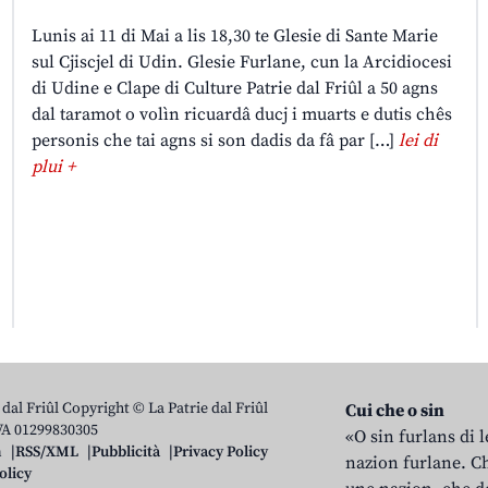
Lunis ai 11 di Mai a lis 18,30 te Glesie di Sante Marie
sul Cjiscjel di Udin. Glesie Furlane, cun la Arcidiocesi
di Udine e Clape di Culture Patrie dal Friûl a 50 agns
dal taramot o volìn ricuardâ ducj i muarts e dutis chês
personis che tai agns si son dadis da fâ par […]
lei di
plui +
 dal Friûl Copyright © La Patrie dal Friûl
Cui che o sin
IVA 01299830305
«O sin furlans di 
n
RSS/XML
Pubblicità
Privacy Policy
nazion furlane. Ch
olicy