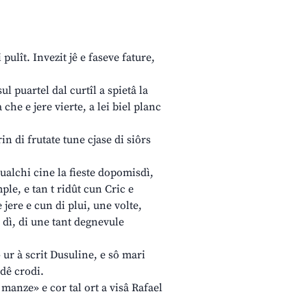
 pulît. Invezit jê e faseve fature,
ul puartel dal curtîl a spietâ la
 che e jere vierte, a lei biel planc
in di frutate tune cjase di siôrs
 cualchi cine la fieste dopomisdì,
mple, e tan t ridût cun Cric e
 jere e cun di plui, une volte,
 dì, di une tant degnevule
r à scrit Dusuline, e sô mari
odê crodi.
manze» e cor tal ort a visâ Rafael