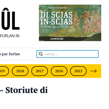
URLAN INDIPENDENT • INDEPENDENT FRIULIAN MONTHLY • 
Cerca:
 par furlan
019
2018
2017
2016
2015
2014
Storiute di