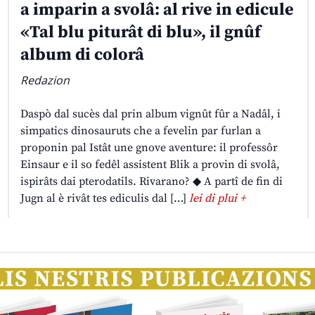
a imparin a svolâ: al rive in edicule
«Tal blu piturât di blu», il gnûf
album di colorâ
Redazion
Daspò dal sucès dal prin album vignût fûr a Nadâl, i
simpatics dinosauruts che a fevelin par furlan a
proponin pal Istât une gnove aventure: il professôr
Einsaur e il so fedêl assistent Blik a provin di svolâ,
ispirâts dai pterodatils. Rivarano? ◆ A partî de fin di
Jugn al è rivât tes ediculis dal […]
lei di plui +