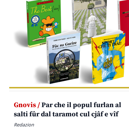
Gnovis /
Par che il popul furlan al
salti fûr dal taramot cul cjâf e vîf
Redazion