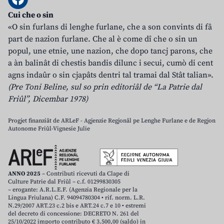
Cui che o sin
«O sin furlans di lenghe furlane, che a son convints di fâ
part de nazion furlane. Che al è come dî che o sin un
popul, une etnie, une nazion, che dopo tancj parons, che
a àn balinât di chestis bandis dilunc i secui, cumò di cent
agns indaûr o sin cjapâts dentri tal tramai dal Stât talian».
(Pre Toni Beline, sul so prin editoriâl de “La Patrie dal
Friûl”, Dicembar 1978)
Progjet finanziât de ARLeF - Agjenzie Regjonâl pe Lenghe Furlane e de Regjon
Autonome Friûl-Vignesie Julie
ANNO 2025
– Contributi ricevuti da Clape di
Culture Patrie dal Friûl – c.f. 01299830305
– erogante: A.R.L.E.F. (Agenzia Regionale per la
Lingua Friulana) C.F. 94094780304 • rif. norm. L.R.
N.29/2007 ART.23 c.2 bis e ART.24 c.7 e 10 • estremi
del decreto di concessione: DECRETO N. 261 del
25/10/2022 importo contributo € 3.500,00 (saldo) in