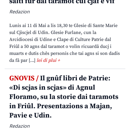
salti fûr dal taramot cul cjâf e vîf
Redazion
Lunis ai 11 di Mai a lis 18,30 te Glesie di Sante Marie
sul Cjiscjel di Udin. Glesie Furlane, cun la
Arcidiocesi di Udine e Clape di Culture Patrie dal
Friûl a 50 agns dal taramot o volìn ricuardâ ducj i
muarts e dutis chês personis che tai agns si son dadis
da fâ par […]
lei di plui +
GNOVIS /
Il gnûf libri de Patrie:
«Di scjas in scjas» di Agnul
Floramo, su la storie dai taramots
in Friûl. Presentazions a Majan,
Pavie e Udin.
Redazion