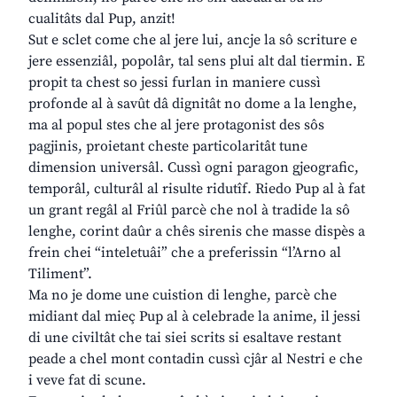
cualitâts dal Pup, anzit!
Sut e sclet come che al jere lui, ancje la sô scriture e
jere essenziâl, popolâr, tal sens plui alt dal tiermin. E
propit ta chest so jessi furlan in maniere cussì
profonde al à savût dâ dignitât no dome a la lenghe,
ma al popul stes che al jere protagonist des sôs
pagjinis, proietant cheste particolaritât tune
dimension universâl. Cussì ogni paragon gjeografic,
temporâl, culturâl al risulte ridutîf. Riedo Pup al à fat
un grant regâl al Friûl parcè che nol à tradide la sô
lenghe, corint daûr a chês sirenis che masse dispès a
frein chei “inteletuâi” che a preferissin “l’Arno al
Tiliment”.
Ma no je dome une cuistion di lenghe, parcè che
midiant dal mieç Pup al à celebrade la anime, il jessi
di une civiltât che tai siei scrits si esaltave restant
peade a chel mont contadin cussì cjâr al Nestri e che
i veve fat di scune.