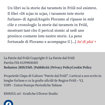
Un libri su la storie dai taramots in Friûl nol esisteve.
Il libri «Di scjas in scjas, i taramots inte storie
furlane» di Agnul/Angelo Floramo al ripasse in mût
clâr e cronologjic la storie dai taramots in Friûl,
mostrant tant che il pericul sismic al sedi une
presince costante inte nestre storie. La pene
fortunade di Floramo e acompagne il […]
lei di plui +
La Patrie dal Friûl Copyright © La Patrie dal Friûl
Partita IVA 01299830305
Redazion
RSS/XML
Pubblicità
Privacy Policy
Cookie Policy
Proprietât Clape di Culture “Patrie dal Friûl”. I articui a son scrits in
lenghe furlane e cu la grafie uficiâl de Regjon Friûl – V.J.
USPI – Union Stampe Periodiche Taliane
ENSOUL srl
-
Grafiche GTower Studio