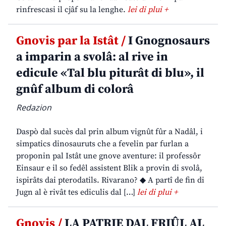
rinfrescasi il cjâf su la lenghe.
lei di plui +
Gnovis par la Istât /
I Gnognosaurs
a imparin a svolâ: al rive in
edicule «Tal blu piturât di blu», il
gnûf album di colorâ
Redazion
Daspò dal sucès dal prin album vignût fûr a Nadâl, i
simpatics dinosauruts che a fevelin par furlan a
proponin pal Istât une gnove aventure: il professôr
Einsaur e il so fedêl assistent Blik a provin di svolâ,
ispirâts dai pterodatils. Rivarano? ◆ A partî de fin di
Jugn al è rivât tes ediculis dal […]
lei di plui +
Gnovis /
LA PATRIE DAL FRIÛL AL