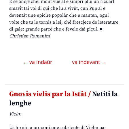
E se ancje chel mont vuê al è simpri plui un ricuart
smavît tai voi di cui che lu à vivût, cun Pup al è
deventât une epiche popolâr che e manten, ogni
volte che tu le tornis a lei, chê frescjece de leterature
di gale: grande parcè che e fevele dai piçui. ■
Christian Romanini
← va indaûr
va indevant →
Gnovis vielis par la Istât /
Netiti la
lenghe
Vielm
Us tornin a proponi une rubricute di Vielm par