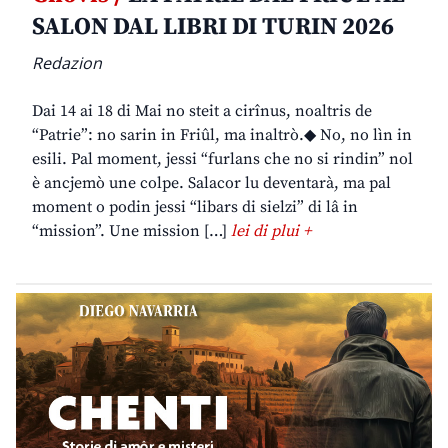
SALON DAL LIBRI DI TURIN 2026
Redazion
Dai 14 ai 18 di Mai no steit a cirînus, noaltris de
“Patrie”: no sarin in Friûl, ma inaltrò.◆ No, no lìn in
esili. Pal moment, jessi “furlans che no si rindin” nol
è ancjemò une colpe. Salacor lu deventarà, ma pal
moment o podin jessi “libars di sielzi” di lâ in
“mission”. Une mission […]
lei di plui +