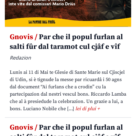
Gnovis /
Par che il popul furlan al
salti fûr dal taramot cul cjâf e vîf
Redazion
Lunis ai 11 di Mai te Glesie di Sante Marie sul Cjiscjel
di Udin, si è tignude la messe par ricuardâ i 50 agns
dal document “Ai furlans che a crodin” cu la
partecipazion dal nestri vescul bons. Riccardo Lamba
che al à presiedude la celebrazion. Un grazie a lui, a
bons. Luciano Nobile che […]
lei di plui +
Gnovis /
Par che il popul furlan al