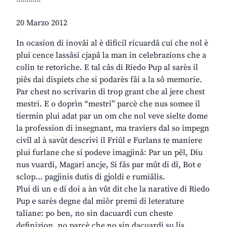
20 Marzo 2012
In ocasion di inovâi al è dificil ricuardâ cui che nol è
plui cence lassâsi cjapâ la man in celebrazions che a
colin te retoriche. E tal câs di Riedo Pup al sarès il
piês dai dispiets che si podarès fâi a la sô memorie.
Par chest no scrivarìn di trop grant che al jere chest
mestri. E o doprìn “mestri” parcè che nus somee il
tiermin plui adat par un om che nol veve sielte dome
la profession di insegnant, ma traviers dal so impegn
civîl al à savût descrivi il Friûl e Furlans te maniere
plui furlane che si podeve imagjinâ: Par un pêl, Diu
nus vuardi, Magari ancje, Si fâs par mût di dî, Bot e
sclop… pagjinis dutis di gjoldi e rumiâlis.
Plui di un e di doi a àn vût dit che la narative di Riedo
Pup e sarès degne dal miôr premi di leterature
taliane: po ben, no sin dacuardi cun cheste
definizion, no parcè che no sin dacuardi su lis