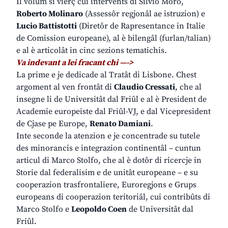
Il volum si vierç cui intervents di Silvio Moro,
Roberto Molinaro
(Assessôr regjonâl ae istruzion) e
Lucio Battistotti
(Diretôr de Rapresentance in Italie
de Comission europeane), al è bilengâl (furlan/talian)
e al è articolât in cinc sezions tematichis.
Va indevant a lei fracant chi —->
La prime e je dedicade al Tratât di Lisbone. Chest
argoment al ven frontât di
Claudio Cressati
, che al
insegne li de Universitât dal Friûl e al è President de
Academie europeiste dal Friûl-VJ, e dal Vicepresident
de Cjase pe Europe,
Renato Damiani
.
Inte seconde la atenzion e je concentrade su tutele
des minorancis e integrazion continentâl – cuntun
articul di Marco Stolfo, che al è dotôr di ricercje in
Storie dal federalisim e de unitât europeane – e su
cooperazion trasfrontaliere, Euroregjons e Grups
europeans di cooperazion teritoriâl, cui contribûts di
Marco Stolfo e
Leopoldo Coen
de Universitât dal
Friûl.