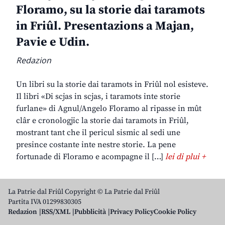
Floramo, su la storie dai taramots
in Friûl. Presentazions a Majan,
Pavie e Udin.
Redazion
Un libri su la storie dai taramots in Friûl nol esisteve.
Il libri «Di scjas in scjas, i taramots inte storie
furlane» di Agnul/Angelo Floramo al ripasse in mût
clâr e cronologjic la storie dai taramots in Friûl,
mostrant tant che il pericul sismic al sedi une
presince costante inte nestre storie. La pene
fortunade di Floramo e acompagne il […]
lei di plui +
La Patrie dal Friûl Copyright © La Patrie dal Friûl
Partita IVA 01299830305
Redazion
RSS/XML
Pubblicità
Privacy Policy
Cookie Policy