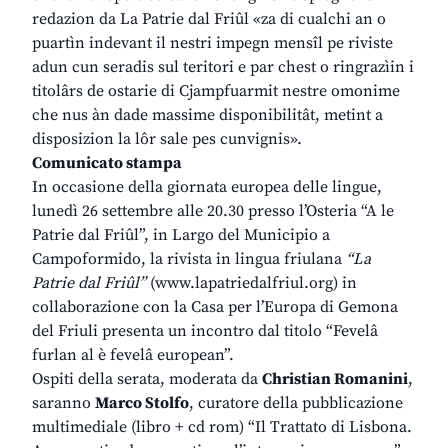
redazion da La Patrie dal Friûl «za di cualchi an o
puartìn indevant il nestri impegn mensîl pe riviste
adun cun seradis sul teritori e par chest o ringrazìin i
titolârs de ostarie di Cjampfuarmit nestre omonime
che nus àn dade massime disponibilitât, metint a
disposizion la lôr sale pes cunvignis».
Comunicato stampa
In occasione della giornata europea delle lingue,
lunedì 26 settembre alle 20.30 presso l’Osteria “A le
Patrie dal Friûl”, in Largo del Municipio a
Campoformido, la rivista in lingua friulana
“La
Patrie dal Friûl”
(www.lapatriedalfriul.org) in
collaborazione con la Casa per l’Europa di Gemona
del Friuli presenta un incontro dal titolo “Fevelâ
furlan al è fevelâ european”.
Ospiti della serata, moderata da
Christian Romanini
,
saranno
Marco Stolfo
, curatore della pubblicazione
multimediale (libro + cd rom) “Il Trattato di Lisbona.