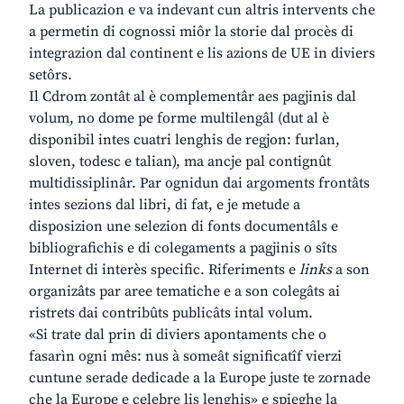
La publicazion e va indevant cun altris intervents che
a permetin di cognossi miôr la storie dal procès di
integrazion dal continent e lis azions de UE in diviers
setôrs.
Il Cdrom zontât al è complementâr aes pagjinis dal
volum, no dome pe forme multilengâl (dut al è
disponibil intes cuatri lenghis de regjon: furlan,
sloven, todesc e talian), ma ancje pal contignût
multidissiplinâr. Par ognidun dai argoments frontâts
intes sezions dal libri, di fat, e je metude a
disposizion une selezion di fonts documentâls e
bibliografichis e di colegaments a pagjinis o sîts
Internet di interès specific. Riferiments e
links
a son
organizâts par aree tematiche e a son colegâts ai
ristrets dai contribûts publicâts intal volum.
«Si trate dal prin di diviers apontaments che o
fasarìn ogni mês: nus à someât significatîf vierzi
cuntune serade dedicade a la Europe juste te zornade
che la Europe e celebre lis lenghis» e spieghe la