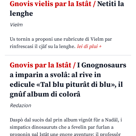
Gnovis vielis par la Istât /
Netiti la
lenghe
Vielm
Us tornin a proponi une rubricute di Vielm par
rinfrescasi il cjâf su la lenghe.
lei di plui +
Gnovis par la Istât /
I Gnognosaurs
a imparin a svolâ: al rive in
edicule «Tal blu piturât di blu», il
gnûf album di colorâ
Redazion
Daspò dal sucès dal prin album vignût fûr a Nadâl, i
simpatics dinosauruts che a fevelin par furlan a
proponin pal Istât une gnove aventure: il professôr