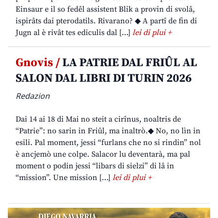
Einsaur e il so fedêl assistent Blik a provin di svolâ,
ispirâts dai pterodatils. Rivarano? ◆ A partî de fin di
Jugn al è rivât tes ediculis dal […]
lei di plui +
Gnovis /
LA PATRIE DAL FRIÛL AL
SALON DAL LIBRI DI TURIN 2026
Redazion
Dai 14 ai 18 di Mai no steit a cirînus, noaltris de
“Patrie”: no sarin in Friûl, ma inaltrò.◆ No, no lìn in
esili. Pal moment, jessi “furlans che no si rindin” nol
è ancjemò une colpe. Salacor lu deventarà, ma pal
moment o podin jessi “libars di sielzi” di lâ in
“mission”. Une mission […]
lei di plui +