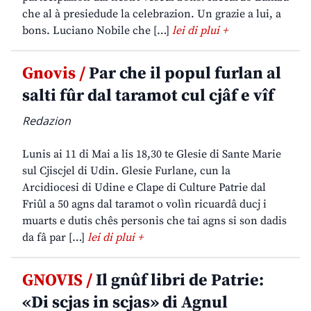
che al à presiedude la celebrazion. Un grazie a lui, a
bons. Luciano Nobile che […]
lei di plui +
Gnovis /
Par che il popul furlan al
salti fûr dal taramot cul cjâf e vîf
Redazion
Lunis ai 11 di Mai a lis 18,30 te Glesie di Sante Marie
sul Cjiscjel di Udin. Glesie Furlane, cun la
Arcidiocesi di Udine e Clape di Culture Patrie dal
Friûl a 50 agns dal taramot o volìn ricuardâ ducj i
muarts e dutis chês personis che tai agns si son dadis
da fâ par […]
lei di plui +
GNOVIS /
Il gnûf libri de Patrie:
«Di scjas in scjas» di Agnul