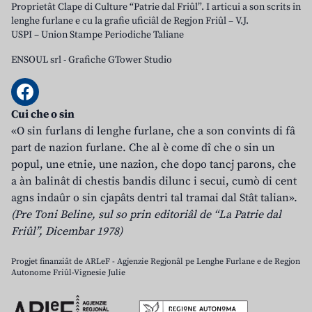
Proprietât Clape di Culture “Patrie dal Friûl”. I articui a son scrits in
lenghe furlane e cu la grafie uficiâl de Regjon Friûl – V.J.
USPI – Union Stampe Periodiche Taliane
ENSOUL srl
-
Grafiche GTower Studio
Cui che o sin
«O sin furlans di lenghe furlane, che a son convints di fâ
part de nazion furlane. Che al è come dî che o sin un
popul, une etnie, une nazion, che dopo tancj parons, che
a àn balinât di chestis bandis dilunc i secui, cumò di cent
agns indaûr o sin cjapâts dentri tal tramai dal Stât talian».
(Pre Toni Beline, sul so prin editoriâl de “La Patrie dal
Friûl”, Dicembar 1978)
Progjet finanziât de ARLeF - Agjenzie Regjonâl pe Lenghe Furlane e de Regjon
Autonome Friûl-Vignesie Julie