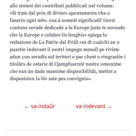
alle sintesi dei contributi pubblicati nel volume.
«Si trate dal prin di diviers apontaments che o
fasarìn ogni mês: nus à someât significatîf vierzi
cuntune serade dedicade a la Europe juste te zornade
che la Europe e celebre lis lenghis» spiega la
redazione de La Patrie dal Friûl «za di cualchi an o
puartìn indevant il nestri impegn mensîl pe riviste
adun cun seradis sul teritori e par chest o ringrazìin i
titolârs de ostarie di Cjampfuarmit nestre omonime
che nus àn dade massime disponibilitât, metint a
disposizion la lôr sale pes cunvignis».
← va indaûr
va indevant →