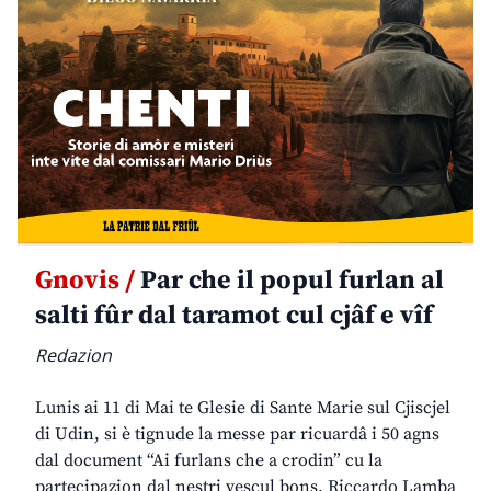
Gnovis /
Par che il popul furlan al
salti fûr dal taramot cul cjâf e vîf
Redazion
Lunis ai 11 di Mai te Glesie di Sante Marie sul Cjiscjel
di Udin, si è tignude la messe par ricuardâ i 50 agns
dal document “Ai furlans che a crodin” cu la
partecipazion dal nestri vescul bons. Riccardo Lamba