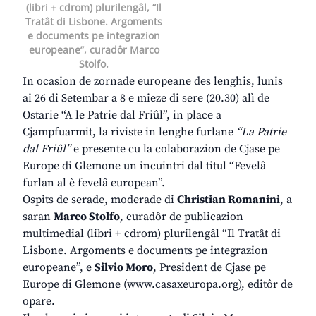
(libri + cdrom) plurilengâl, “Il
Tratât di Lisbone. Argoments
e documents pe integrazion
europeane”, curadôr Marco
Stolfo.
In ocasion de zornade europeane des lenghis, lunis
ai 26 di Setembar a 8 e mieze di sere (20.30) alì de
Ostarie “A le Patrie dal Friûl”, in place a
Cjampfuarmit, la riviste in lenghe furlane
“La Patrie
dal Friûl”
e presente cu la colaborazion de Cjase pe
Europe di Glemone un incuintri dal titul “Fevelâ
furlan al è fevelâ european”.
Ospits de serade, moderade di
Christian Romanini
, a
saran
Marco Stolfo
, curadôr de publicazion
multimedial (libri + cdrom) plurilengâl “Il Tratât di
Lisbone. Argoments e documents pe integrazion
europeane”, e
Silvio Moro
, President de Cjase pe
Europe di Glemone (
www.casaxeuropa.org
), editôr de
opare.