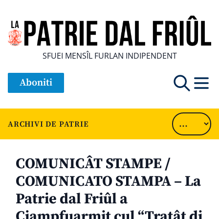
SFUEI MENSÎL FURLAN INDIPENDENT
Aboniti
ARCHIVI DE PATRIE
COMUNICÂT STAMPE /
COMUNICATO STAMPA – La
Patrie dal Friûl a
Cjampfuarmit cul “Tratât di