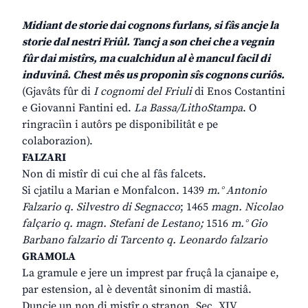
Midiant de storie dai cognons furlans, si fâs ancje la
storie dal nestri Friûl. Tancj a son chei che a vegnin
fûr dai mistîrs, ma cualchidun al è mancul facil di
induvinâ. Chest mês us proponìn sîs cognons curiôs.
(Gjavâts fûr di
I cognomi del Friuli
di Enos Costantini
e Giovanni Fantini ed.
La Bassa/LithoStampa
. O
ringraciìn i autôrs pe disponibilitât e pe
colaborazion).
FALZARI
Non di mistîr di cui che al fâs falcets.
Si cjatilu a Marian e Monfalcon. 1439
m.° Antonio
Falzario q. Silvestro di Segnacco
; 1465
magn. Nicolao
falçario q. magn. Stefani de Lestano;
1516
m.° Gio
Barbano falzario di Tarcento q. Leonardo falzario
GRAMOLA
La gramule e jere un imprest par fruçâ la cjanaipe e,
par estension, al è deventât sinonim di mastiâ.
Duncje un non di mistîr o stranon. Sec. XIV