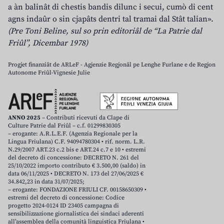
a àn balinât di chestis bandis dilunc i secui, cumò di cent
agns indaûr o sin cjapâts dentri tal tramai dal Stât talian».
(Pre Toni Beline, sul so prin editoriâl de “La Patrie dal
Friûl”, Dicembar 1978)
Progjet finanziât de ARLeF - Agjenzie Regjonâl pe Lenghe Furlane e de Regjon
Autonome Friûl-Vignesie Julie
ANNO 2025
– Contributi ricevuti da Clape di
Culture Patrie dal Friûl – c.f. 01299830305
– erogante: A.R.L.E.F. (Agenzia Regionale per la
Lingua Friulana) C.F. 94094780304 • rif. norm. L.R.
N.29/2007 ART.23 c.2 bis e ART.24 c.7 e 10 • estremi
del decreto di concessione: DECRETO N. 261 del
25/10/2022 importo contributo € 3.500,00 (saldo) in
data 06/11/2025 • DECRETO N. 173 del 27/06/2025 €
34.842,23 in data 31/07/2025;
– erogante: FONDAZIONE FRIULI CF. 00158650309 •
estremi del decreto di concessione: Codice
progetto 2024-0124 ID 23405 campagna di
sensibilizzazione giornalistica dei sindaci aderenti
all’assemblea della comunità linguistica Friulana •