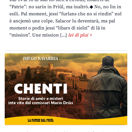
“Patrie”: no sarin in Friûl, ma inaltrò.◆ No, no lìn in
esili. Pal moment, jessi “furlans che no si rindin” nol
è ancjemò une colpe. Salacor lu deventarà, ma pal
moment o podin jessi “libars di sielzi” di lâ in
“mission”. Une mission […]
lei di plui +