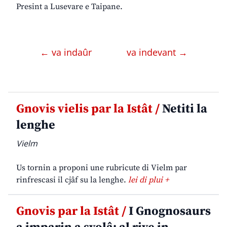
Presint a Lusevare e Taipane.
← va indaûr
va indevant →
Gnovis vielis par la Istât /
Netiti la
lenghe
Vielm
Us tornin a proponi une rubricute di Vielm par
rinfrescasi il cjâf su la lenghe.
lei di plui +
Gnovis par la Istât /
I Gnognosaurs