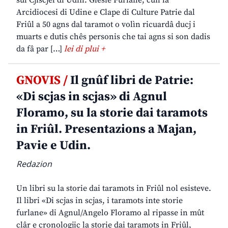
sul Cjiscjel di Udin. Glesie Furlane, cun la
Arcidiocesi di Udine e Clape di Culture Patrie dal
Friûl a 50 agns dal taramot o volìn ricuardâ ducj i
muarts e dutis chês personis che tai agns si son dadis
da fâ par […]
lei di plui +
GNOVIS /
Il gnûf libri de Patrie:
«Di scjas in scjas» di Agnul
Floramo, su la storie dai taramots
in Friûl. Presentazions a Majan,
Pavie e Udin.
Redazion
Un libri su la storie dai taramots in Friûl nol esisteve.
Il libri «Di scjas in scjas, i taramots inte storie
furlane» di Agnul/Angelo Floramo al ripasse in mût
clâr e cronologjic la storie dai taramots in Friûl,