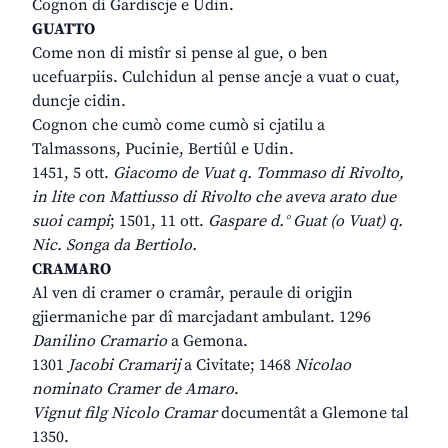
Cognon di Gardiscje e Udin.
GUATTO
Come non di mistîr si pense al gue, o ben
ucefuarpiis. Culchidun al pense ancje a vuat o cuat,
duncje cidin.
Cognon che cumò come cumò si cjatilu a
Talmassons, Pucinie, Bertiûl e Udin.
1451, 5 ott.
Giacomo de Vuat q. Tommaso di Rivolto,
in lite con Mattiusso di Rivolto che aveva arato due
suoi campi
; 1501, 11 ott.
Gaspare d.° Guat (o Vuat) q.
Nic. Songa da Bertiolo.
CRAMARO
Al ven di cramer o cramâr, peraule di origjin
gjiermaniche par dî marcjadant ambulant. 1296
Danilino Cramario
a Gemona.
1301
Jacobi Cramarij
a Civitate; 1468
Nicolao
nominato Cramer de Amaro
.
Vignut filg Nicolo Cramar
documentât a Glemone tal
1350.