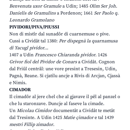
Benvenuta uxor Gramule
a Udin; 1485
Olim Ser Joh.
Danielis de Gramulins
a Pordenon; 1661
Ser Paolo q.
Leonardo Gramolano
PIVIDORI/PIVA/PIUSSI
Non di mistîr dal sunadôr di cuarnemuse o pive.
Cussì a Cividât tal 1380:
Per dispegnà la quarnamusa
di Yacugl pividor…
1407 a Udin
Francesco Chiaranda pividor.
1426
Grivor fiol del Pividor de Conars
a Cividât
.
Cognon
dal Friûl centrâl: une vore presint a Tresesin, Udin,
Pagnà, Reane. Si cjatilu ancje a Rivis di Arcjan, Cjassà
e Nimis.
CIMADOR
Il cimadôr al jere chel che al gjavave il pêl al panzel o
che lu staronzave. Duncje al faseve la cimade.
Un
Micolau Cimidor
documentât a Cividât te metât
dal Tresinte. A Udin 1425
Matie çimador
e tal 1439
mestri Fillip zimador
.