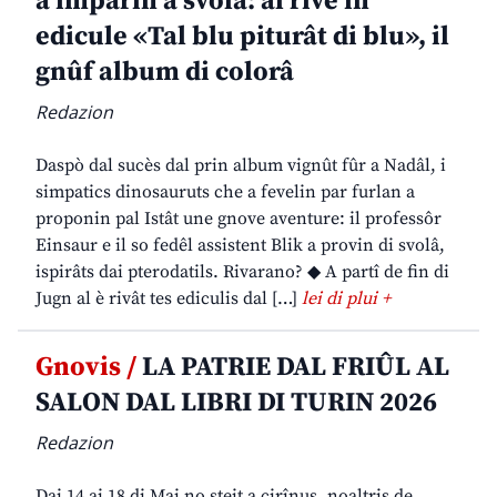
a imparin a svolâ: al rive in
edicule «Tal blu piturât di blu», il
gnûf album di colorâ
Redazion
Daspò dal sucès dal prin album vignût fûr a Nadâl, i
simpatics dinosauruts che a fevelin par furlan a
proponin pal Istât une gnove aventure: il professôr
Einsaur e il so fedêl assistent Blik a provin di svolâ,
ispirâts dai pterodatils. Rivarano? ◆ A partî de fin di
Jugn al è rivât tes ediculis dal […]
lei di plui +
Gnovis /
LA PATRIE DAL FRIÛL AL
SALON DAL LIBRI DI TURIN 2026
Redazion
Dai 14 ai 18 di Mai no steit a cirînus, noaltris de