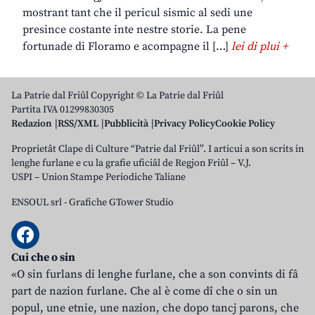
mostrant tant che il pericul sismic al sedi une
presince costante inte nestre storie. La pene
fortunade di Floramo e acompagne il […]
lei di plui +
La Patrie dal Friûl Copyright © La Patrie dal Friûl
Partita IVA 01299830305
Redazion
RSS/XML
Pubblicità
Privacy Policy
Cookie Policy
Proprietât Clape di Culture “Patrie dal Friûl”. I articui a son scrits in
lenghe furlane e cu la grafie uficiâl de Regjon Friûl – V.J.
USPI – Union Stampe Periodiche Taliane
ENSOUL srl
-
Grafiche GTower Studio
Cui che o sin
«O sin furlans di lenghe furlane, che a son convints di fâ
part de nazion furlane. Che al è come dî che o sin un
popul, une etnie, une nazion, che dopo tancj parons, che