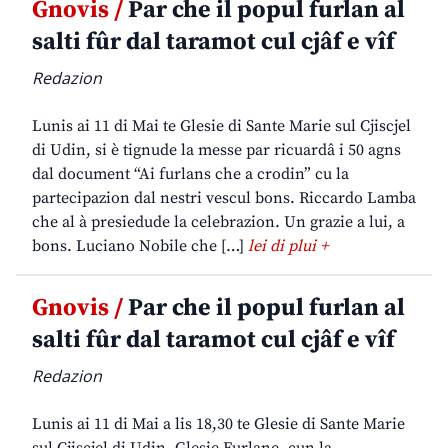
Gnovis /
Par che il popul furlan al
salti fûr dal taramot cul cjâf e vîf
Redazion
Lunis ai 11 di Mai te Glesie di Sante Marie sul Cjiscjel
di Udin, si è tignude la messe par ricuardâ i 50 agns
dal document “Ai furlans che a crodin” cu la
partecipazion dal nestri vescul bons. Riccardo Lamba
che al à presiedude la celebrazion. Un grazie a lui, a
bons. Luciano Nobile che […]
lei di plui +
Gnovis /
Par che il popul furlan al
salti fûr dal taramot cul cjâf e vîf
Redazion
Lunis ai 11 di Mai a lis 18,30 te Glesie di Sante Marie