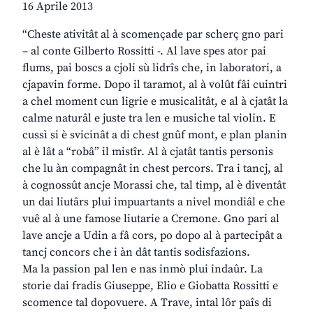
16 Aprile 2013
“Cheste ativitât al à scomençade par scherç gno pari
– al conte Gilberto Rossitti -. Al lave spes ator pai
flums, pai boscs a cjoli sù lidrîs che, in laboratori, a
cjapavin forme. Dopo il taramot, al à volût fâi cuintri
a chel moment cun ligrie e musicalitât, e al à cjatât la
calme naturâl e juste tra len e musiche tal violin. E
cussì si è svicinât a di chest gnûf mont, e plan planin
al è lât a “robâ” il mistîr. Al à cjatât tantis personis
che lu àn compagnât in chest percors. Tra i tancj, al
à cognossût ancje Morassi che, tal timp, al è diventât
un dai liutârs plui impuartants a nivel mondiâl e che
vuê al à une famose liutarie a Cremone. Gno pari al
lave ancje a Udin a fâ cors, po dopo al à partecipât a
tancj concors che i àn dât tantis sodisfazions.
Ma la passion pal len e nas inmò plui indaûr. La
storie dai fradis Giuseppe, Elio e Giobatta Rossitti e
scomence tal dopovuere. A Trave, intal lôr paîs di