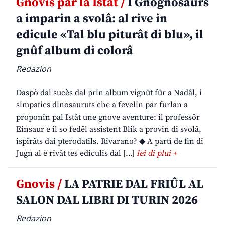
Gnovis par la Istât /
I Gnognosaurs
a imparin a svolâ: al rive in
edicule «Tal blu piturât di blu», il
gnûf album di colorâ
Redazion
Daspò dal sucès dal prin album vignût fûr a Nadâl, i
simpatics dinosauruts che a fevelin par furlan a
proponin pal Istât une gnove aventure: il professôr
Einsaur e il so fedêl assistent Blik a provin di svolâ,
ispirâts dai pterodatils. Rivarano? ◆ A partî de fin di
Jugn al è rivât tes ediculis dal […]
lei di plui +
Gnovis /
LA PATRIE DAL FRIÛL AL
SALON DAL LIBRI DI TURIN 2026
Redazion