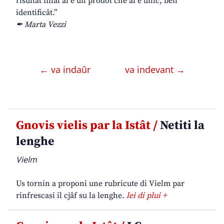
risultât finâl al è un prodot che al è unic, ben
identificât.”
✒ Marta Vezzi
← va indaûr
va indevant →
Gnovis vielis par la Istât /
Netiti la
lenghe
Vielm
Us tornin a proponi une rubricute di Vielm par
rinfrescasi il cjâf su la lenghe.
lei di plui +