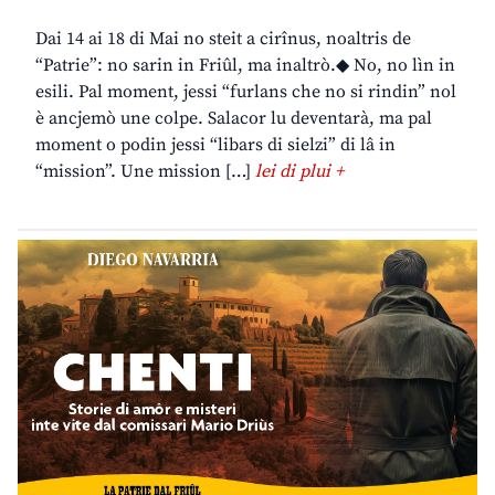
Dai 14 ai 18 di Mai no steit a cirînus, noaltris de
“Patrie”: no sarin in Friûl, ma inaltrò.◆ No, no lìn in
esili. Pal moment, jessi “furlans che no si rindin” nol
è ancjemò une colpe. Salacor lu deventarà, ma pal
moment o podin jessi “libars di sielzi” di lâ in
“mission”. Une mission […]
lei di plui +