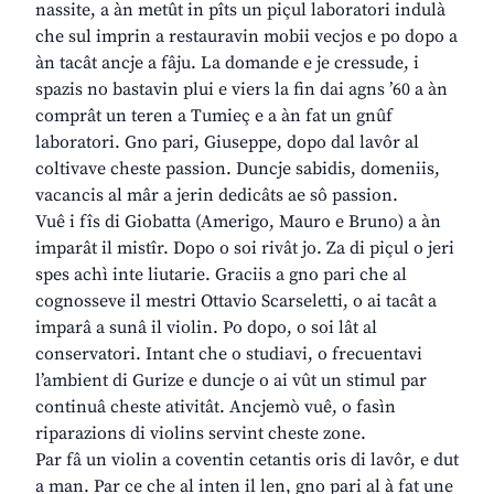
nassite, a àn metût in pîts un piçul laboratori indulà
che sul imprin a restauravin mobii vecjos e po dopo a
àn tacât ancje a fâju. La domande e je cressude, i
spazis no bastavin plui e viers la fin dai agns ’60 a àn
comprât un teren a Tumieç e a àn fat un gnûf
laboratori. Gno pari, Giuseppe, dopo dal lavôr al
coltivave cheste passion. Duncje sabidis, domeniis,
vacancis al mâr a jerin dedicâts ae sô passion.
Vuê i fîs di Giobatta (Amerigo, Mauro e Bruno) a àn
imparât il mistîr. Dopo o soi rivât jo. Za di piçul o jeri
spes achì inte liutarie. Graciis a gno pari che al
cognosseve il mestri Ottavio Scarseletti, o ai tacât a
imparâ a sunâ il violin. Po dopo, o soi lât al
conservatori. Intant che o studiavi, o frecuentavi
l’ambient di Gurize e duncje o ai vût un stimul par
continuâ cheste ativitât. Ancjemò vuê, o fasìn
riparazions di violins servint cheste zone.
Par fâ un violin a coventin cetantis oris di lavôr, e dut
a man. Par ce che al inten il len, gno pari al à fat une