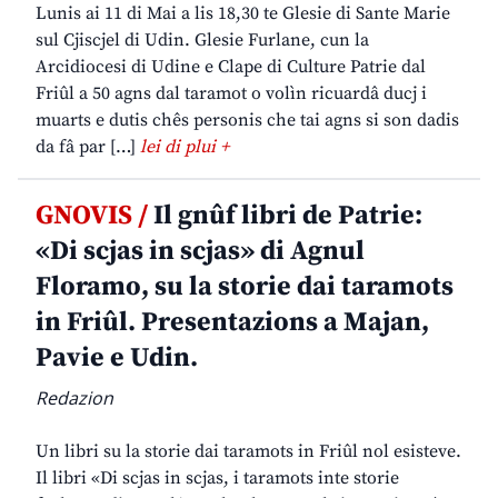
Lunis ai 11 di Mai a lis 18,30 te Glesie di Sante Marie
sul Cjiscjel di Udin. Glesie Furlane, cun la
Arcidiocesi di Udine e Clape di Culture Patrie dal
Friûl a 50 agns dal taramot o volìn ricuardâ ducj i
muarts e dutis chês personis che tai agns si son dadis
da fâ par […]
lei di plui +
GNOVIS /
Il gnûf libri de Patrie:
«Di scjas in scjas» di Agnul
Floramo, su la storie dai taramots
in Friûl. Presentazions a Majan,
Pavie e Udin.
Redazion
Un libri su la storie dai taramots in Friûl nol esisteve.
Il libri «Di scjas in scjas, i taramots inte storie