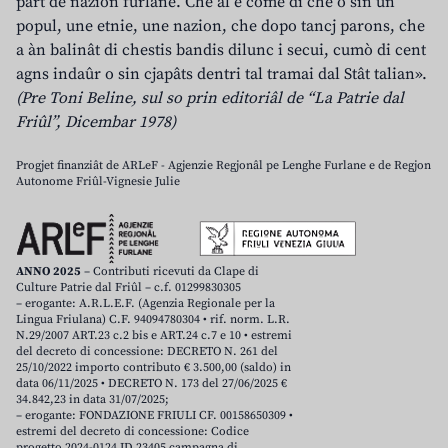
part de nazion furlane. Che al è come dî che o sin un
popul, une etnie, une nazion, che dopo tancj parons, che
a àn balinât di chestis bandis dilunc i secui, cumò di cent
agns indaûr o sin cjapâts dentri tal tramai dal Stât talian».
(Pre Toni Beline, sul so prin editoriâl de “La Patrie dal
Friûl”, Dicembar 1978)
Progjet finanziât de ARLeF - Agjenzie Regjonâl pe Lenghe Furlane e de Regjon
Autonome Friûl-Vignesie Julie
ANNO 2025
– Contributi ricevuti da Clape di
Culture Patrie dal Friûl – c.f. 01299830305
– erogante: A.R.L.E.F. (Agenzia Regionale per la
Lingua Friulana) C.F. 94094780304 • rif. norm. L.R.
N.29/2007 ART.23 c.2 bis e ART.24 c.7 e 10 • estremi
del decreto di concessione: DECRETO N. 261 del
25/10/2022 importo contributo € 3.500,00 (saldo) in
data 06/11/2025 • DECRETO N. 173 del 27/06/2025 €
34.842,23 in data 31/07/2025;
– erogante: FONDAZIONE FRIULI CF. 00158650309 •
estremi del decreto di concessione: Codice
progetto 2024-0124 ID 23405 campagna di