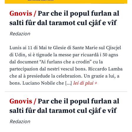
Gnovis /
Par che il popul furlan al
salti fûr dal taramot cul cjâf e vîf
Redazion
Lunis ai 11 di Mai te Glesie di Sante Marie sul Cjiscjel
di Udin, si è tignude la messe par ricuardâ i 50 agns
dal document “Ai furlans che a crodin” cu la
partecipazion dal nestri vescul bons. Riccardo Lamba
che al à presiedude la celebrazion. Un grazie a lui, a
bons. Luciano Nobile che […]
lei di plui +
Gnovis /
Par che il popul furlan al
salti fûr dal taramot cul cjâf e vîf
Redazion