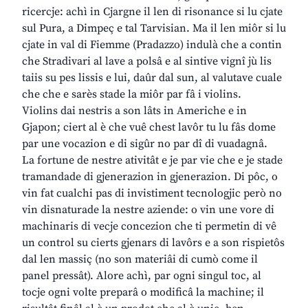
ricercje: achì in Cjargne il len di risonance si lu cjate
sul Pura, a Dimpeç e tal Tarvisian. Ma il len miôr si lu
cjate in val di Fiemme (Pradazzo) indulà che a contin
che Stradivari al lave a polsâ e al sintive vignî jù lis
taiis su pes lissis e lui, daûr dal sun, al valutave cuale
che che e sarès stade la miôr par fâ i violins.
Violins dai nestris a son lâts in Americhe e in
Gjapon; ciert al è che vuê chest lavôr tu lu fâs dome
par une vocazion e di sigûr no par dî di vuadagnâ.
La fortune de nestre ativitât e je par vie che e je stade
tramandade di gjenerazion in gjenerazion. Di pôc, o
vin fat cualchi pas di invistiment tecnologjic però no
vin disnaturade la nestre aziende: o vin une vore di
machinaris di vecje concezion che ti permetin di vê
un control su cierts gjenars di lavôrs e a son rispietôs
dal len massiç (no son materiâi di cumò come il
panel pressât). Alore achì, par ogni singul toc, al
tocje ogni volte preparâ o modificâ la machine; il