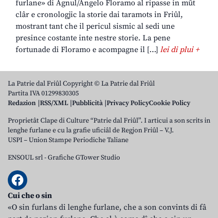
furlane» di Agnul/Angelo Floramo al ripasse in mût
clâr e cronologjic la storie dai taramots in Friûl,
mostrant tant che il pericul sismic al sedi une
presince costante inte nestre storie. La pene
fortunade di Floramo e acompagne il […]
lei di plui +
La Patrie dal Friûl Copyright © La Patrie dal Friûl
Partita IVA 01299830305
Redazion
RSS/XML
Pubblicità
Privacy Policy
Cookie Policy
Proprietât Clape di Culture “Patrie dal Friûl”. I articui a son scrits in
lenghe furlane e cu la grafie uficiâl de Regjon Friûl – V.J.
USPI – Union Stampe Periodiche Taliane
ENSOUL srl
-
Grafiche GTower Studio
Cui che o sin
«O sin furlans di lenghe furlane, che a son convints di fâ