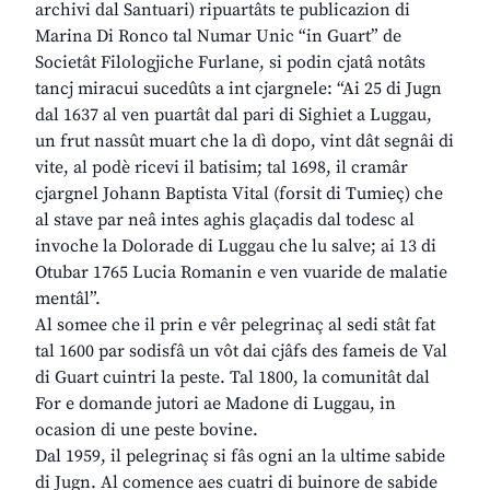
archivi dal Santuari) ripuartâts te publicazion di
Marina Di Ronco tal Numar Unic “in Guart” de
Societât Filologjiche Furlane, si podin cjatâ notâts
tancj miracui sucedûts a int cjargnele: “Ai 25 di Jugn
dal 1637 al ven puartât dal pari di Sighiet a Luggau,
un frut nassût muart che la dì dopo, vint dât segnâi di
vite, al podè ricevi il batisim; tal 1698, il cramâr
cjargnel Johann Baptista Vital (forsit di Tumieç) che
al stave par neâ intes aghis glaçadis dal todesc al
invoche la Dolorade di Luggau che lu salve; ai 13 di
Otubar 1765 Lucia Romanin e ven vuaride de malatie
mentâl”.
Al somee che il prin e vêr pelegrinaç al sedi stât fat
tal 1600 par sodisfâ un vôt dai cjâfs des fameis de Val
di Guart cuintri la peste. Tal 1800, la comunitât dal
For e domande jutori ae Madone di Luggau, in
ocasion di une peste bovine.
Dal 1959, il pelegrinaç si fâs ogni an la ultime sabide
di Jugn. Al comence aes cuatri di buinore de sabide