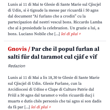
Lunis ai 11 di Mai te Glesie di Sante Marie sul Cjiscjel
di Udin, si è tignude la messe par ricuardâ i 50 agns
dal document “Ai furlans che a crodin” cu la
partecipazion dal nestri vescul bons. Riccardo Lamba
che al à presiedude la celebrazion. Un grazie a lui, a
bons. Luciano Nobile che […]
lei di plui +
Gnovis /
Par che il popul furlan al
salti fûr dal taramot cul cjâf e vîf
Redazion
Lunis ai 11 di Mai a lis 18,30 te Glesie di Sante Marie
sul Cjiscjel di Udin. Glesie Furlane, cun la
Arcidiocesi di Udine e Clape di Culture Patrie dal
Friûl a 50 agns dal taramot o volìn ricuardâ ducj i
muarts e dutis chês personis che tai agns si son dadis
da fâ par […]
lei di plui +