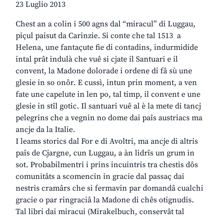
23 Luglio 2013
Chest an a colin i 500 agns dal “miracul” di Luggau,
piçul paisut da Carinzie. Si conte che tal 1513 a
Helena, une fantaçute fie di contadins, indurmidide
intal prât indulà che vuê si cjate il Santuari e il
convent, la Madone dolorade i ordene di fâ sù une
glesie in so onôr. E cussì, intun prin moment, a ven
fate une capelute in len po, tal timp, il convent e une
glesie in stîl gotic. Il santuari vuê al è la mete di tancj
pelegrins che a vegnin no dome dai paîs austriacs ma
ancje da la Italie.
I leams storics dal For e di Avoltri, ma ancje di altris
paîs de Cjargne, cun Luggau, a àn lidrîs un grum in
sot. Probabilmentri i prins incuintris tra chestis dôs
comunitâts a scomencin in gracie dal passaç dai
nestris cramârs che si fermavin par domandâ cualchi
gracie o par ringraciâ la Madone di chês otignudis.
Tal libri dai miracui (Mirakelbuch, conservât tal