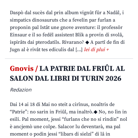
Daspò dal sucès dal prin album vignût fûr a Nadâl, i
simpatics dinosauruts che a fevelin par furlan a
proponin pal Istât une gnove aventure: il professôr
Einsaur e il so fedêl assistent Blik a provin di svolâ,
ispirâts dai pterodatils. Rivarano? ◆ A partî de fin di
Jugn al è rivât tes ediculis dal […]
lei di plui +
Gnovis /
LA PATRIE DAL FRIÛL AL
SALON DAL LIBRI DI TURIN 2026
Redazion
Dai 14 ai 18 di Mai no steit a cirînus, noaltris de
“Patrie”: no sarin in Friûl, ma inaltrò.◆ No, no lìn in
esili. Pal moment, jessi “furlans che no si rindin” nol
è ancjemò une colpe. Salacor lu deventarà, ma pal
moment o podin jessi “libars di sielzi” di lâ in