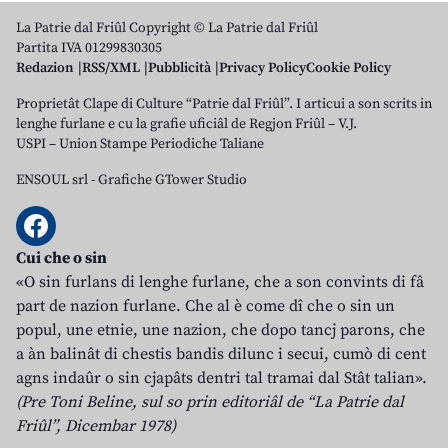
La Patrie dal Friûl Copyright © La Patrie dal Friûl
Partita IVA 01299830305
Redazion
RSS/XML
Pubblicità
Privacy Policy
Cookie Policy
Proprietât Clape di Culture “Patrie dal Friûl”. I articui a son scrits in
lenghe furlane e cu la grafie uficiâl de Regjon Friûl – V.J.
USPI – Union Stampe Periodiche Taliane
ENSOUL srl
-
Grafiche GTower Studio
Cui che o sin
«O sin furlans di lenghe furlane, che a son convints di fâ
part de nazion furlane. Che al è come dî che o sin un
popul, une etnie, une nazion, che dopo tancj parons, che
a àn balinât di chestis bandis dilunc i secui, cumò di cent
agns indaûr o sin cjapâts dentri tal tramai dal Stât talian».
(Pre Toni Beline, sul so prin editoriâl de “La Patrie dal
Friûl”, Dicembar 1978)