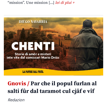
“mission”. Une mission […]
lei di plui +
Gnovis /
Par che il popul furlan al
salti fûr dal taramot cul cjâf e vîf
Redazion