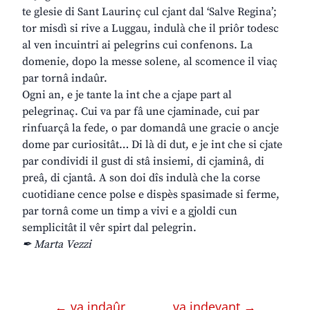
te glesie di Sant Laurinç cul cjant dal ‘Salve Regina’;
tor misdì si rive a Luggau, indulà che il priôr todesc
al ven incuintri ai pelegrins cui confenons. La
domenie, dopo la messe solene, al scomence il viaç
par tornâ indaûr.
Ogni an, e je tante la int che a cjape part al
pelegrinaç. Cui va par fâ une cjaminade, cui par
rinfuarçâ la fede, o par domandâ une gracie o ancje
dome par curiositât… Di là di dut, e je int che si cjate
par condividi il gust di stâ insiemi, di cjaminâ, di
preâ, di cjantâ. A son doi dîs indulà che la corse
cuotidiane cence polse e dispès spasimade si ferme,
par tornâ come un timp a vivi e a gjoldi cun
semplicitât il vêr spirt dal pelegrin.
✒ Marta Vezzi
← va indaûr
va indevant →