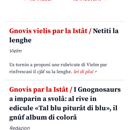
Gnovis vielis par la Istât /
Netiti la
lenghe
Vielm
Us tornin a proponi une rubricute di Vielm par
rinfrescasi il cjâf su la lenghe.
lei di plui +
Gnovis par la Istât /
I Gnognosaurs
a imparin a svolâ: al rive in
edicule «Tal blu piturât di blu», il
gnûf album di colorâ
Redazion