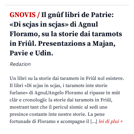
GNOVIS /
Il gnûf libri de Patrie:
«Di scjas in scjas» di Agnul
Floramo, su la storie dai taramots
in Friûl. Presentazions a Majan,
Pavie e Udin.
Redazion
Un libri su la storie dai taramots in Friûl nol esisteve.
Il libri «Di scjas in scjas, i taramots inte storie
furlane» di Agnul/Angelo Floramo al ripasse in mût
clâr e cronologjic la storie dai taramots in Friûl,
mostrant tant che il pericul sismic al sedi une
presince costante inte nestre storie. La pene
fortunade di Floramo e acompagne il […]
lei di plui +