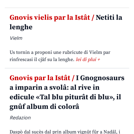
Gnovis vielis par la Istât /
Netiti la
lenghe
Vielm
Us tornin a proponi une rubricute di Vielm par
rinfrescasi il cjâf su la lenghe.
lei di plui +
Gnovis par la Istât /
I Gnognosaurs
a imparin a svolâ: al rive in
edicule «Tal blu piturât di blu», il
gnûf album di colorâ
Redazion
Daspò dal sucès dal prin album vignût fûr a Nadâl, i