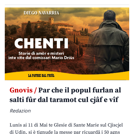
Gnovis /
Par che il popul furlan al
salti fûr dal taramot cul cjâf e vîf
Redazion
Lunis ai 11 di Mai te Glesie di Sante Marie sul Cjiscjel
di Udin, si è tignude la messe par ricuardâ i 50 agns