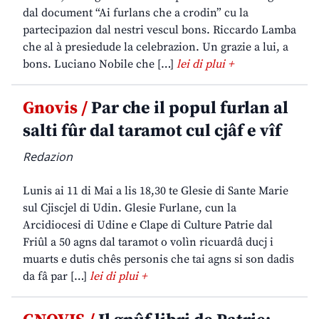
dal document “Ai furlans che a crodin” cu la
partecipazion dal nestri vescul bons. Riccardo Lamba
che al à presiedude la celebrazion. Un grazie a lui, a
bons. Luciano Nobile che […]
lei di plui +
Gnovis /
Par che il popul furlan al
salti fûr dal taramot cul cjâf e vîf
Redazion
Lunis ai 11 di Mai a lis 18,30 te Glesie di Sante Marie
sul Cjiscjel di Udin. Glesie Furlane, cun la
Arcidiocesi di Udine e Clape di Culture Patrie dal
Friûl a 50 agns dal taramot o volìn ricuardâ ducj i
muarts e dutis chês personis che tai agns si son dadis
da fâ par […]
lei di plui +