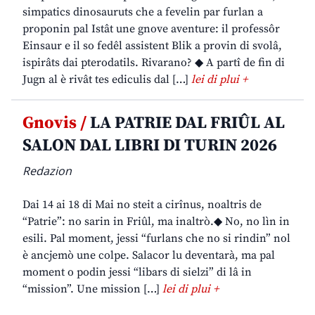
simpatics dinosauruts che a fevelin par furlan a
proponin pal Istât une gnove aventure: il professôr
Einsaur e il so fedêl assistent Blik a provin di svolâ,
ispirâts dai pterodatils. Rivarano? ◆ A partî de fin di
Jugn al è rivât tes ediculis dal […]
lei di plui +
Gnovis /
LA PATRIE DAL FRIÛL AL
SALON DAL LIBRI DI TURIN 2026
Redazion
Dai 14 ai 18 di Mai no steit a cirînus, noaltris de
“Patrie”: no sarin in Friûl, ma inaltrò.◆ No, no lìn in
esili. Pal moment, jessi “furlans che no si rindin” nol
è ancjemò une colpe. Salacor lu deventarà, ma pal
moment o podin jessi “libars di sielzi” di lâ in
“mission”. Une mission […]
lei di plui +