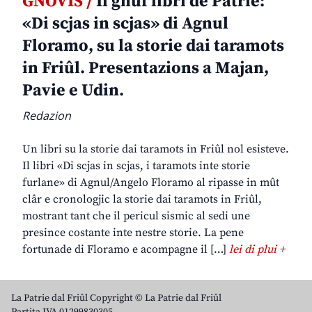
GNOVIS /
Il gnûf libri de Patrie:
«Di scjas in scjas» di Agnul
Floramo, su la storie dai taramots
in Friûl. Presentazions a Majan,
Pavie e Udin.
Redazion
Un libri su la storie dai taramots in Friûl nol esisteve.
Il libri «Di scjas in scjas, i taramots inte storie
furlane» di Agnul/Angelo Floramo al ripasse in mût
clâr e cronologjic la storie dai taramots in Friûl,
mostrant tant che il pericul sismic al sedi une
presince costante inte nestre storie. La pene
fortunade di Floramo e acompagne il […]
lei di plui +
La Patrie dal Friûl Copyright © La Patrie dal Friûl