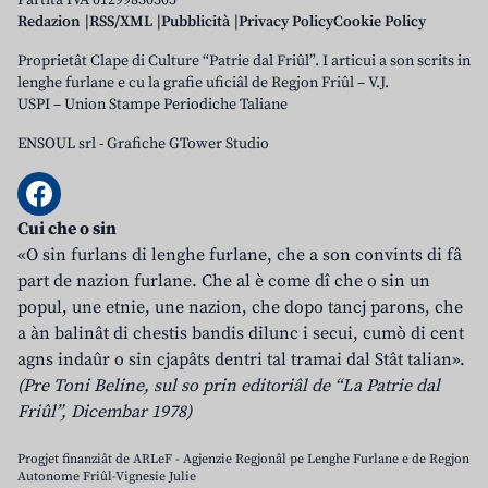
Partita IVA 01299830305
Redazion
RSS/XML
Pubblicità
Privacy Policy
Cookie Policy
Proprietât Clape di Culture “Patrie dal Friûl”. I articui a son scrits in
lenghe furlane e cu la grafie uficiâl de Regjon Friûl – V.J.
USPI – Union Stampe Periodiche Taliane
ENSOUL srl
-
Grafiche GTower Studio
Cui che o sin
«O sin furlans di lenghe furlane, che a son convints di fâ
part de nazion furlane. Che al è come dî che o sin un
popul, une etnie, une nazion, che dopo tancj parons, che
a àn balinât di chestis bandis dilunc i secui, cumò di cent
agns indaûr o sin cjapâts dentri tal tramai dal Stât talian».
(Pre Toni Beline, sul so prin editoriâl de “La Patrie dal
Friûl”, Dicembar 1978)
Progjet finanziât de ARLeF - Agjenzie Regjonâl pe Lenghe Furlane e de Regjon
Autonome Friûl-Vignesie Julie