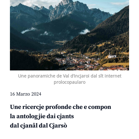
Une panoramiche de Val d’Incjaroi dal sît internet
prolocopaularo
16 Marzo 2024
Une ricercje profonde che e compon
la antologjie dai cjants
dal cjanâl dal Cjarsò