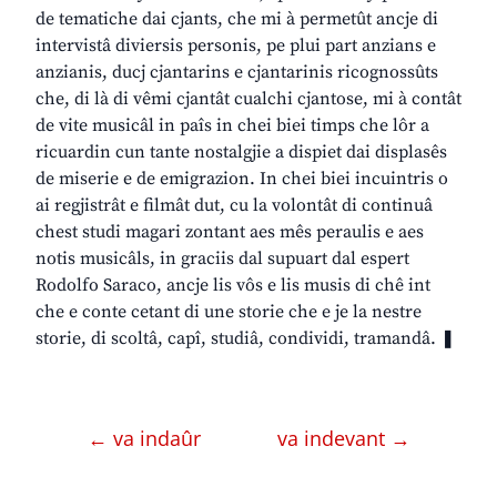
de tematiche dai cjants, che mi à permetût ancje di
intervistâ diviersis personis, pe plui part anzians e
anzianis, ducj cjantarins e cjantarinis ricognossûts
che, di là di vêmi cjantât cualchi cjantose, mi à contât
de vite musicâl in paîs in chei biei timps che lôr a
ricuardin cun tante nostalgjie a dispiet dai displasês
de miserie e de emigrazion. In chei biei incuintris o
ai regjistrât e filmât dut, cu la volontât di continuâ
chest studi magari zontant aes mês peraulis e aes
notis musicâls, in graciis dal supuart dal espert
Rodolfo Saraco, ancje lis vôs e lis musis di chê int
che e conte cetant di une storie che e je la nestre
storie, di scoltâ, capî, studiâ, condividi, tramandâ. ❚
← va indaûr
va indevant →