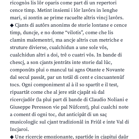
ricognòs lis lôr oparis come part di un repertori
cence timp. Metint insiemi i lôr lavôrs in lenghe
mari, si zontin ae prime racuelte altris vincj lavôrs.
◆ Cjants di autôrs anonims de storie lontane e cence
timp, duncje, e no dome “vilotis”, come che lis
clamìn malementri, ma ancje altris cun metriche e
struture divierse, cualchidun a une sole vôs,
cualchidun altri a doi, trê o cuatri vôs. In bande di
chescj, a son cjants jentrâts inte storie dal lûc,
componûts plui o mancul tai agns Otante e Novante
dal secul passât, par un totâl di cent e cincuantenûf
tocs. Ogni componiment al à il so spartît e il test,
ripuartât come che al jere stât cjapât sù dal
ricercjadôr (la plui part di bande di Claudio Noliani e
Giuseppe Peresson vie pal Nûfcent), plui cualchi note
a coment di ogni toc, dut anticipât di un saç
musicologjic sul cjant tradizionâl in Friûl e inte Val di
Incjaroi.
◆ Une ricercje emozionante, spartide in cjapitui daûr