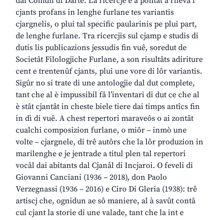
dal Comun di Darte. La ricercje e à pontât a rilevâ i
cjants profans in lenghe furlane tes variantis
cjargnelis, o plui tal specific paularinis pe plui part,
de lenghe furlane. Tra ricercjis sul cjamp e studis di
dutis lis publicazions jessudis fin vuê, soredut de
Societât Filologjiche Furlane, a son risultâts adiriture
cent e trentenûf cjants, plui une vore di lôr variantis.
Sigûr no si trate di une antologjie dal dut complete,
tant che al è impussibil fâ l’inventari di dut ce che al
è stât cjantât in cheste biele tiere dai timps antîcs fin
in dì di vuê. A chest repertori maraveôs o ai zontât
cualchi composizion furlane, o miôr – inmò une
volte – cjargnele, di trê autôrs che la lôr produzion in
marilenghe e je jentrade a titul plen tal repertori
vocâl dai abitants dal Cjanâl di Incjaroi. O feveli di
Giovanni Canciani (1936 – 2018), don Paolo
Verzegnassi (1936 – 2016) e Ciro Di Gleria (1938): trê
artiscj che, ognidun ae sô maniere, al à savût contâ
cul cjant la storie di une valade, tant che la int e