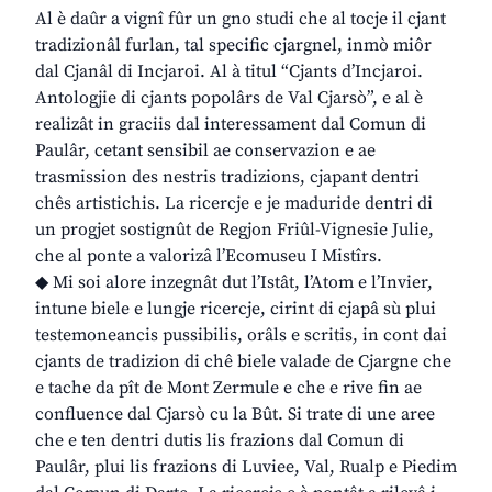
Al è daûr a vignî fûr un gno studi che al tocje il cjant
tradizionâl furlan, tal specific cjargnel, inmò miôr
dal Cjanâl di Incjaroi. Al à titul “Cjants d’Incjaroi.
Antologjie di cjants popolârs de Val Cjarsò”, e al è
realizât in graciis dal interessament dal Comun di
Paulâr, cetant sensibil ae conservazion e ae
trasmission des nestris tradizions, cjapant dentri
chês artistichis. La ricercje e je maduride dentri di
un progjet sostignût de Regjon Friûl-Vignesie Julie,
che al ponte a valorizâ l’Ecomuseu I Mistîrs.
◆ Mi soi alore inzegnât dut l’Istât, l’Atom e l’Invier,
intune biele e lungje ricercje, cirint di cjapâ sù plui
testemoneancis pussibilis, orâls e scritis, in cont dai
cjants de tradizion di chê biele valade de Cjargne che
e tache da pît de Mont Zermule e che e rive fin ae
confluence dal Cjarsò cu la Bût. Si trate di une aree
che e ten dentri dutis lis frazions dal Comun di
Paulâr, plui lis frazions di Luviee, Val, Rualp e Piedim