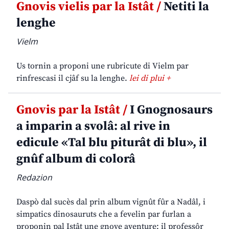
Gnovis vielis par la Istât /
Netiti la
lenghe
Vielm
Us tornin a proponi une rubricute di Vielm par
rinfrescasi il cjâf su la lenghe.
lei di plui +
Gnovis par la Istât /
I Gnognosaurs
a imparin a svolâ: al rive in
edicule «Tal blu piturât di blu», il
gnûf album di colorâ
Redazion
Daspò dal sucès dal prin album vignût fûr a Nadâl, i
simpatics dinosauruts che a fevelin par furlan a
proponin pal Istât une gnove aventure: il professôr