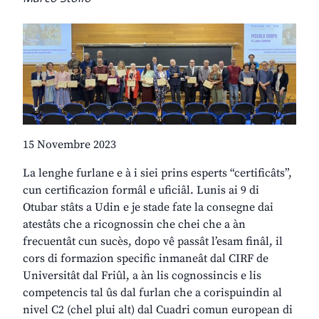
15 Novembre 2023
La lenghe furlane e à i siei prins esperts “certificâts”,
cun certificazion formâl e uficiâl. Lunis ai 9 di
Otubar stâts a Udin e je stade fate la consegne dai
atestâts che a ricognossin che chei che a àn
frecuentât cun sucès, dopo vê passât l’esam finâl, il
cors di formazion specific inmaneât dal CIRF de
Universitât dal Friûl, a àn lis cognossincis e lis
competencis tal ûs dal furlan che a corispuindin al
nivel C2 (chel plui alt) dal Cuadri comun european di