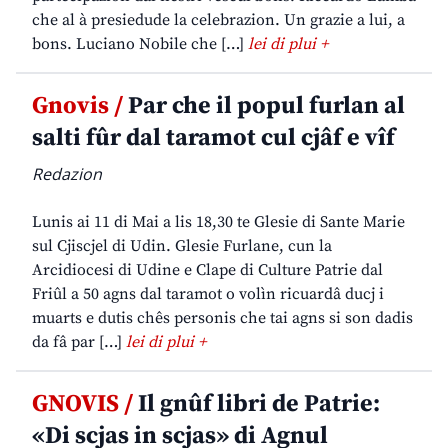
che al à presiedude la celebrazion. Un grazie a lui, a
bons. Luciano Nobile che […]
lei di plui +
Gnovis /
Par che il popul furlan al
salti fûr dal taramot cul cjâf e vîf
Redazion
Lunis ai 11 di Mai a lis 18,30 te Glesie di Sante Marie
sul Cjiscjel di Udin. Glesie Furlane, cun la
Arcidiocesi di Udine e Clape di Culture Patrie dal
Friûl a 50 agns dal taramot o volìn ricuardâ ducj i
muarts e dutis chês personis che tai agns si son dadis
da fâ par […]
lei di plui +
GNOVIS /
Il gnûf libri de Patrie:
«Di scjas in scjas» di Agnul