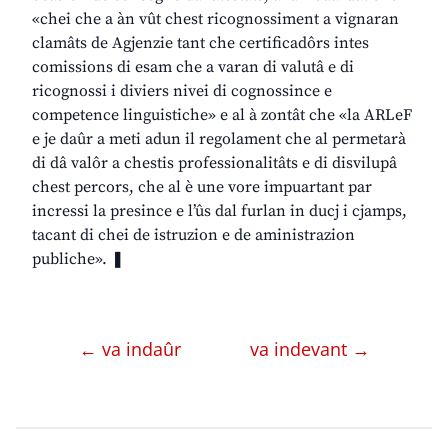
«chei che a àn vût chest ricognossiment a vignaran
clamâts de Agjenzie tant che certificadôrs intes
comissions di esam che a varan di valutâ e di
ricognossi i diviers nivei di cognossince e
competence linguistiche» e al à zontât che «la ARLeF
e je daûr a meti adun il regolament che al permetarà
di dâ valôr a chestis professionalitâts e di disvilupâ
chest percors, che al è une vore impuartant par
incressi la presince e l’ûs dal furlan in ducj i cjamps,
tacant di chei de istruzion e de aministrazion
publiche». ❚
← va indaûr
va indevant →