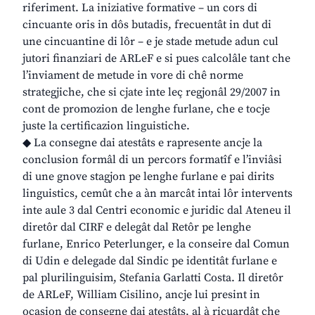
riferiment. La iniziative formative – un cors di
cincuante oris in dôs butadis, frecuentât in dut di
une cincuantine di lôr – e je stade metude adun cul
jutori finanziari de ARLeF e si pues calcolâle tant che
l’inviament de metude in vore di chê norme
strategjiche, che si cjate inte leç regjonâl 29/2007 in
cont de promozion de lenghe furlane, che e tocje
juste la certificazion linguistiche.
◆ La consegne dai atestâts e rapresente ancje la
conclusion formâl di un percors formatîf e l’inviâsi
di une gnove stagjon pe lenghe furlane e pai dirits
linguistics, cemût che a àn marcât intai lôr intervents
inte aule 3 dal Centri economic e juridic dal Ateneu il
diretôr dal CIRF e delegât dal Retôr pe lenghe
furlane, Enrico Peterlunger, e la conseire dal Comun
di Udin e delegade dal Sindic pe identitât furlane e
pal plurilinguisim, Stefania Garlatti Costa. Il diretôr
de ARLeF, William Cisilino, ancje lui presint in
ocasion de consegne dai atestâts, al à ricuardât che