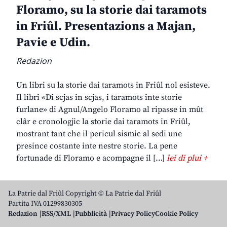
Floramo, su la storie dai taramots
in Friûl. Presentazions a Majan,
Pavie e Udin.
Redazion
Un libri su la storie dai taramots in Friûl nol esisteve.
Il libri «Di scjas in scjas, i taramots inte storie
furlane» di Agnul/Angelo Floramo al ripasse in mût
clâr e cronologjic la storie dai taramots in Friûl,
mostrant tant che il pericul sismic al sedi une
presince costante inte nestre storie. La pene
fortunade di Floramo e acompagne il […]
lei di plui +
La Patrie dal Friûl Copyright © La Patrie dal Friûl
Partita IVA 01299830305
Redazion
RSS/XML
Pubblicità
Privacy Policy
Cookie Policy