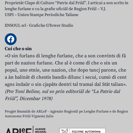
Proprietât Clape di Culture “Patrie dal Friûl”. I articui a son scrits in
lenghe furlane e cu la grafie uficiâl de Regjon Friûl – V.J.
USPI – Union Stampe Periodiche Taliane
ENSOUL srl
-
Grafiche GTower Studio
Cui che o sin
«O sin furlans di lenghe furlane, che a son convints di fâ
part de nazion furlane. Che al è come dî che o sin un
popul, une etnie, une nazion, che dopo tancj parons, che
a àn balinât di chestis bandis dilunc i secui, cumò di cent
agns indaûr o sin cjapâts dentri tal tramai dal Stât talian».
(Pre Toni Beline, sul so prin editoriâl de “La Patrie dal
Friûl”, Dicembar 1978)
Progjet finanziât de ARLeF - Agjenzie Regjonâl pe Lenghe Furlane e de Regjon
Autonome Friûl-Vignesie Julie