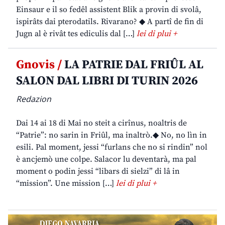
Einsaur e il so fedêl assistent Blik a provin di svolâ,
ispirâts dai pterodatils. Rivarano? ◆ A partî de fin di
Jugn al è rivât tes ediculis dal […]
lei di plui +
Gnovis /
LA PATRIE DAL FRIÛL AL
SALON DAL LIBRI DI TURIN 2026
Redazion
Dai 14 ai 18 di Mai no steit a cirînus, noaltris de
“Patrie”: no sarin in Friûl, ma inaltrò.◆ No, no lìn in
esili. Pal moment, jessi “furlans che no si rindin” nol
è ancjemò une colpe. Salacor lu deventarà, ma pal
moment o podin jessi “libars di sielzi” di lâ in
“mission”. Une mission […]
lei di plui +