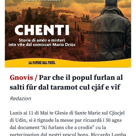
Gnovis /
Par che il popul furlan al
salti fûr dal taramot cul cjâf e vîf
Redazion
Lunis ai 11 di Mai te Glesie di Sante Marie sul Cjiscjel
di Udin, si è tignude la messe par ricuardâ i 50 agns
dal document “Ai furlans che a crodin” cu la
partecipazion dal nestri vescul bons. Riccardo Lamba